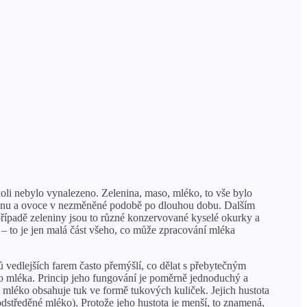
koli nebylo vynalezeno. Zelenina, maso, mléko, to vše bylo
leninu a ovoce v nezměněné podobě po dlouhou dobu. Dalším
řípadě zeleniny jsou to různé konzervované kyselé okurky a
– to je jen malá část všeho, co může zpracování mléka
vedlejších farem často přemýšlí, co dělat s přebytečným
ho mléka. Princip jeho fungování je poměrně jednoduchý a
é mléko obsahuje tuk ve formě tukových kuliček. Jejich hustota
odstředěné mléko). Protože jeho hustota je menší, to znamená,