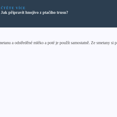
ČTĚTE VÍCE
Jak připravit hnojivo z ptačího trusu?
smetanu a odstředěné mléko a poté je použít samostatně. Ze smetany si