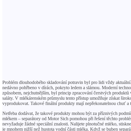
Problém dlouhodobého skladování potravin byl pro lidi vždy aktuální.
nedávno pohřbeno v dírách, pokryto ledem a slámou. Moderní technol
způsobem, nejchutnějším, byl princip zpracování čerstvých produktů
saláty. V mlékárenském průmyslu tento přístup umožňuje získat širok
vyprodukovat. Takové finální produkty mají nepřekonatelnou chuť a ta
Netřeba dodávat, že takové produkty mohou být za příznivých podmín
mlékem – separátory od Motor Sich pomohou při řešení těchto problé
nevyžaduje žádné speciální znalosti. Nalijete plnotučné mléko, stiskn
je mnohem nižší než hustota vodní části mléka. Když se buben separát