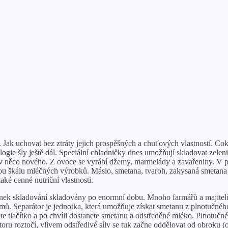
 Jak uchovat bez ztráty jejich prospěšných a chuťových vlastností. Co
ogie šly ještě dál. Speciální chladničky dnes umožňují skladovat ze
 v něco nového. Z ovoce se vyrábí džemy, marmelády a zavařeniny. V p
ou škálu mléčných výrobků. Máslo, smetana, tvaroh, zakysaná smetana 
ké cenné nutriční vlastnosti.
ek skladování skladovány po enormní dobu. Mnoho farmářů a majitelů 
mů. Separátor je jednotka, která umožňuje získat smetanu z plnotučné
ete tlačítko a po chvíli dostanete smetanu a odstředěné mléko. Plnotučn
oru roztočí, vlivem odstředivé síly se tuk začne oddělovat od obroku (