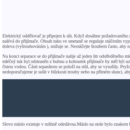
Elektrický oddělovač je připojen k síti. Když dosáhne požadovaného p
nalévá do přijímače. Obsah tuku ve smetaně se reguluje otáčením vyp
doleva (vyšroubováním ), snižuje se. Neotáčejte šroubem často, aby n
Na konci separace se do přijímače nalije až jeden litr odstředěného 
mléčný tuk byl odstraněn z bubnu a kohoutek přijímače by měl být u
čistou vodou. Části separátoru se položí na stůl, aby se vysušily. Pry
nedoporučujeme je sušit v blízkosti trouby nebo na přímém slunci, ab
Slovo máslo existuje v ruštině odedávna.Máslo na stole bylo znakem b