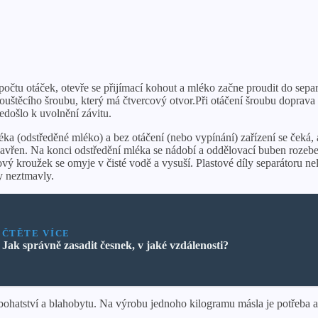
očtu otáček, otevře se přijímací kohout a mléko začne proudit do sepa
ouštěcího šroubu, který má čtvercový otvor.Při otáčení šroubu doprava
edošlo k uvolnění závitu.
mléka (odstředěné mléko) a bez otáčení (nebo vypínání) zařízení se ček
zavřen. Na konci odstředění mléka se nádobí a oddělovací buben rozeb
žový kroužek se omyje v čisté vodě a vysuší. Plastové díly separátoru ne
y neztmavly.
ČTĚTE VÍCE
Jak správně zasadit česnek, v jaké vzdálenosti?
ohatství a blahobytu. Na výrobu jednoho kilogramu másla je potřeba as