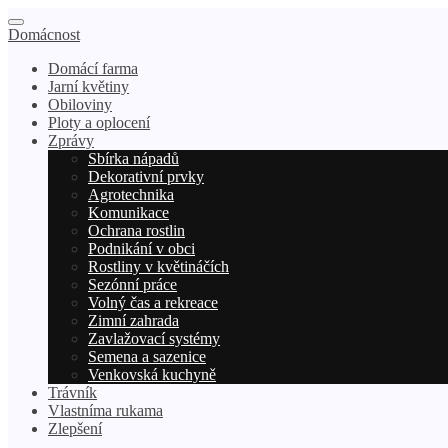
Domácnost
Domácí farma
Jarní květiny
Obiloviny
Ploty a oplocení
Zprávy
Sbírka nápadů
Dekorativní prvky
Agrotechnika
Komunikace
Ochrana rostlin
Podnikání v obci
Rostliny v květináčích
Sezónní práce
Volný čas a rekreace
Zimní zahrada
Zavlažovací systémy
Semena a sazenice
Venkovská kuchyně
Trávník
Vlastníma rukama
Zlepšení