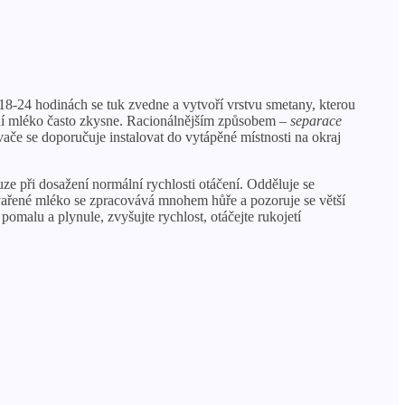
18-24 hodinách se tuk zvedne a vytvoří vrstvu smetany, kterou
ní mléko často zkysne. Racionálnějším způsobem –
separace
če se doporučuje instalovat do vytápěné místnosti na okraj
 při dosažení normální rychlosti otáčení. Odděluje se
o vařené mléko se zpracovává mnohem hůře a pozoruje se větší
pomalu a plynule, zvyšujte rychlost, otáčejte rukojetí