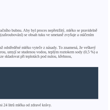
račního bubnu. Aby byl proces nepřetržitý, mléko se pravidelně
 (zašroubování) se obsah tuku ve smetaně zvyšuje a otáčením
á, až odstředěné mléko vyteče z násady. To znamená, že veškerý
erou, umyjí se studenou vodou, teplým roztokem sody (0,5 %) a
lze skladovat při teplotách pod nulou, křehnou,
i 24 litrů mléka od zdravé krávy.