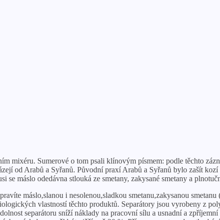
ím mixéru. Sumerové o tom psali klínovým písmem: podle těchto záznam
ázejí od Arabů a Syřanů. Původní praxí Arabů a Syřanů bylo zašít kozí 
usi se máslo odedávna stlouká ze smetany, zakysané smetany a plnotučn
ipravíte máslo,slanou i nesolenou,sladkou smetanu,zakysanou smetanu
logických vlastností těchto produktů. Separátory jsou vyrobeny z poly
 odolnost separátoru sníží náklady na pracovní sílu a usnadní a zpříjem