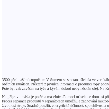
3500 před naším letopočtem V Sumeru se smetana šlehala ve vertikáln
obětních rituálech. Některé z prvních informací o produkci ropy poch
Poté byl vak zavěšen na tyče a kýván, dokud nebyl získán olej. Na R
Na přípravu másla je potřeba máselnice.Pomocí máselnice doma si př
Proces separace produktů v separátorech umožňuje zachování mikrobio
životnost stroje. Snadné použití, energetická účinnost, spolehlivost a