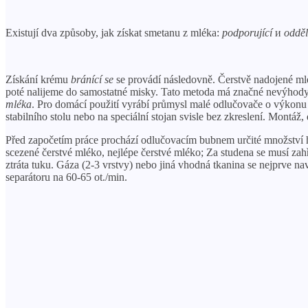
Existují dva způsoby, jak získat smetanu z mléka:
podporující
и
odděl
Získání krému
bránící se
se provádí následovně. Čerstvě nadojené mlé
poté nalijeme do samostatné misky. Tato metoda má značné nevýhody
mléka
. Pro domácí použití vyrábí průmysl malé odlučovače o výkonu 
stabilního stolu nebo na speciální stojan svisle bez zkreslení. Montá
Před započetím práce prochází odlučovacím bubnem určité množství h
scezené čerstvé mléko, nejlépe čerstvé mléko; Za studena se musí zah
ztráta tuku. Gáza (2-3 vrstvy) nebo jiná vhodná tkanina se nejprve nav
separátoru na 60-65 ot./min.