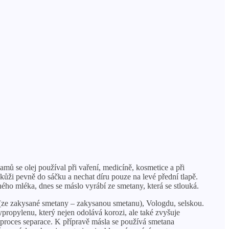
ů se olej používal při vaření, medicíně, kosmetice a při
kůži pevně do sáčku a nechat díru pouze na levé přední tlapě.
ého mléka, dnes se máslo vyrábí ze smetany, která se stlouká.
 (ze zakysané smetany – zakysanou smetanu), Vologdu, selskou.
propylenu, který nejen odolává korozi, ale také zvyšuje
ní proces separace. K přípravě másla se používá smetana