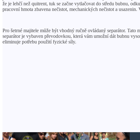
že je lehčí než quitrent, tuk se začne vytlačovat do středu bubnu, o
pracovní hmota zbavena nečistot, mechanických nečistot a usazenin. 
Pro šetrné majitele může být vhodný ručně ovládaný separátor. Tato m
separátor je vybaven převodovkou, která vám umožní dát bubnu vysok
eliminuje potřebu použití fyzické síly.