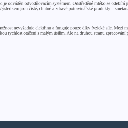
dkud je odváděn odvodňovacím systémem. Odstředěné mléko se odebírá jin
Výsledkem jsou čisté, chutné a zdravé potravinářské produkty – smetan
ožnost nevyžaduje elektřinu a funguje pouze díky fyzické síle. Mezi m
ou rychlost otáčení s malým úsilím. Ale na druhou stranu zpracování 