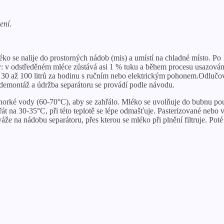
ení
.
ko se nalije do prostorných nádob (mis) a umístí na chladné místo. Po 
: v odstředěném mléce zůstává asi 1 % tuku a během procesu usazová
30 až 100 litrů za hodinu s ručním nebo elektrickým pohonem.Odlučova
ž, demontáž a údržba separátoru se provádí podle návodu.
orké vody (60-70°C), aby se zahřálo. Mléko se uvolňuje do bubnu pouze
řát na 30-35°C, při této teplotě se lépe odmašťuje. Pasterizované neb
áže na nádobu separátoru, přes kterou se mléko při plnění filtruje. Poté 