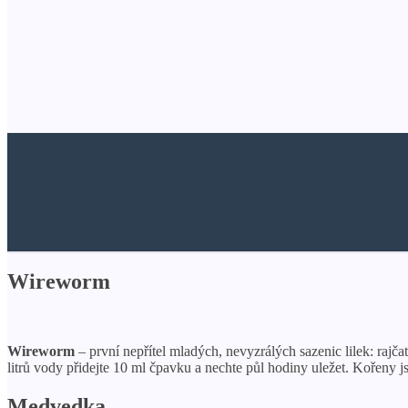
Wireworm
Wireworm
– první nepřítel mladých, nevyzrálých sazenic lilek: rajča
litrů vody přidejte 10 ml čpavku a nechte půl hodiny uležet. Kořeny
Medvedka