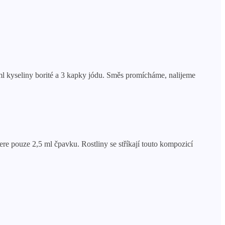
ml kyseliny borité a 3 kapky jódu. Směs promícháme, nalijeme
 pouze 2,5 ml čpavku. Rostliny se stříkají touto kompozicí