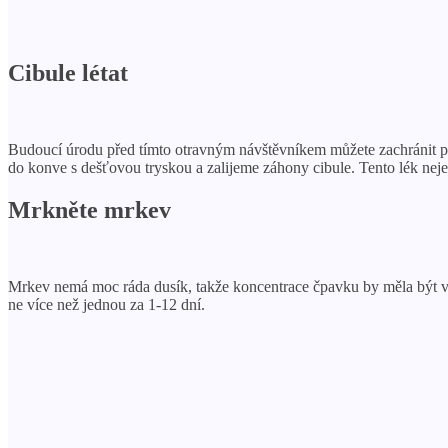
Cibule létat
Budoucí úrodu před tímto otravným návštěvníkem můžete zachránit po
do konve s dešťovou tryskou a zalijeme záhony cibule. Tento lék neje
Mrkněte mrkev
Mrkev nemá moc ráda dusík, takže koncentrace čpavku by měla být v 
ne více než jednou za 1-12 dní.