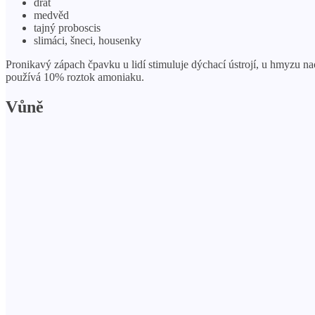
drát
medvěd
tajný proboscis
slimáci, šneci, housenky
Pronikavý zápach čpavku u lidí stimuluje dýchací ústrojí, u hmyzu 
používá 10% roztok amoniaku.
Vůně