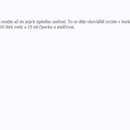
stlin až do jejich úplného zničení. To se děje obzvláště rychle v hork
 z 10 litrů vody a 10 ml čpavku a mulčovat.