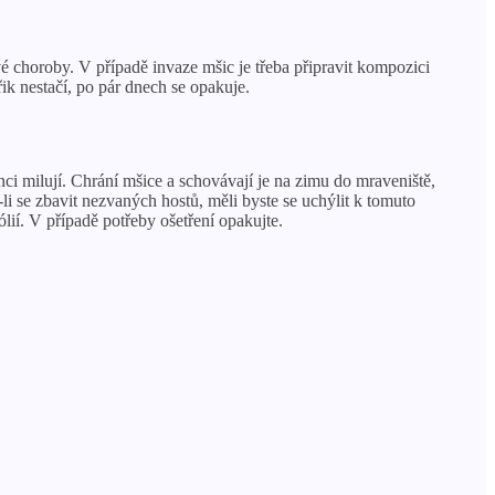
é choroby. V případě invaze mšic je třeba připravit kompozici
ik nestačí, po pár dnech se opakuje.
enci milují. Chrání mšice a schovávají je na zimu do mraveniště,
i se zbavit nezvaných hostů, měli byste se uchýlit k tomuto
lií. V případě potřeby ošetření opakujte.