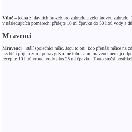
Vůně
– jedna z hlavních hrozeb pro zahradu a zeleninovou zahradu. Te
v následujících poměrech: přidejte 10 ml čpavku do 50 litrů vody a dů
Mravenci
Mravenci
– stálí společníci mšic. Jsou to oni, kdo přenáší mšice na z
nechtějí přijít o zdroj potravy. Kromě toho sami mravenci nemají odp
receptu: 10 litrů vroucí vody plus 25 ml čpavku. Touto směsí postříkej