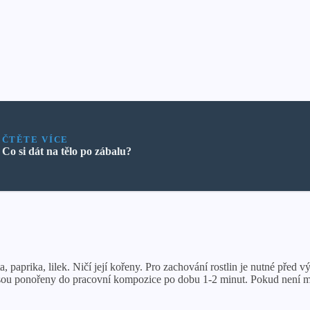
ČTĚTE VÍCE
Co si dát na tělo po zábalu?
ta, paprika, lilek. Ničí její kořeny. Pro zachování rostlin je nutné pře
 jsou ponořeny do pracovní kompozice po dobu 1-2 minut. Pokud není mo