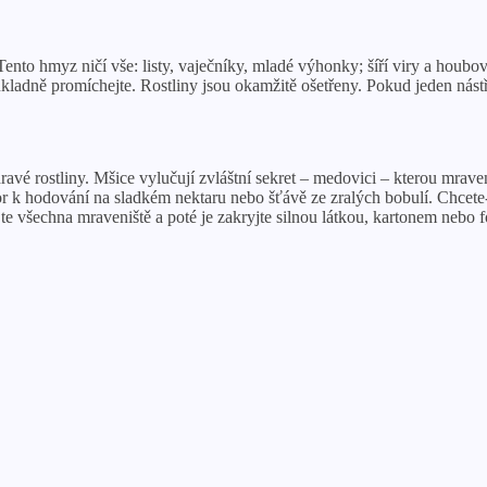
nto hmyz ničí vše: listy, vaječníky, mladé výhonky; šíří viry a houbov
kladně promíchejte. Rostliny jsou okamžitě ošetřeny. Pokud jeden nástř
dravé rostliny. Mšice vylučují zvláštní sekret – medovici – kterou mrav
or k hodování na sladkém nektaru nebo šťávě ze zralých bobulí. Chcete-l
te všechna mraveniště a poté je zakryjte silnou látkou, kartonem nebo fó