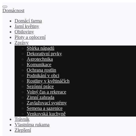
Domácnost
Domácí farma
Jarní květiny
Obiloviny
Ploty a oplocení
Zprávy
Sbírka nápadů
Dekorativní prvky
Agrotechnika
Komunikace
Ochrana rostlin
Podnikání v obci
Rostliny v květináčích
Sezónní práce
Volný čas a rekreace
Zimní zahrada
Zavlažovací systémy
Semena a sazenice
Venkovská kuchyně
Trávník
Vlastníma rukama
Zlepšení