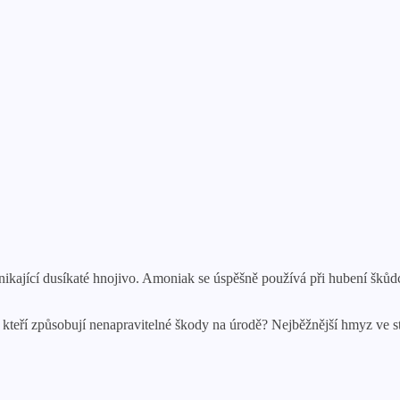
vynikající dusíkaté hnojivo. Amoniak se úspěšně používá při hubení šk
l, kteří způsobují nenapravitelné škody na úrodě? Nejběžnější hmyz ve