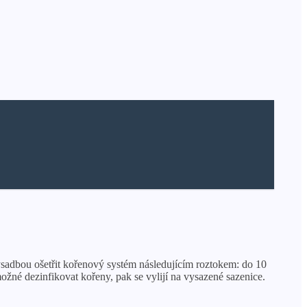
d výsadbou ošetřit kořenový systém následujícím roztokem: do 10
žné dezinfikovat kořeny, pak se vylijí na vysazené sazenice.