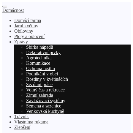
Domácnost
Domácí farma
Jarní květiny
Obiloviny
Ploty a oplocení
Zprávy
Sbírka nápadů
Dekorativní prvky
Agrotechnika
Komunikace
Ochrana rostlin
Podnikání v obci
Rostliny v květináčích
Sezónní práce
Volný čas a rekreace
Zimní zahrada
Zavlažovací systémy
Semena a sazenice
Venkovská kuchyně
Trávník
Vlastníma rukama
Zlepšení