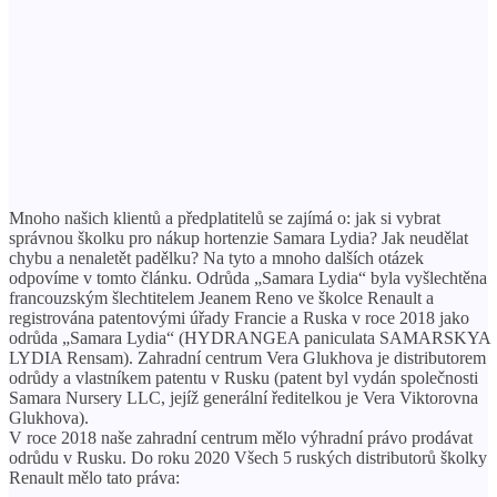
Mnoho našich klientů a předplatitelů se zajímá o: jak si vybrat
správnou školku pro nákup hortenzie Samara Lydia? Jak neudělat
chybu a nenaletět padělku? Na tyto a mnoho dalších otázek
odpovíme v tomto článku. Odrůda „Samara Lydia“ byla vyšlechtěna
francouzským šlechtitelem Jeanem Reno ve školce Renault a
registrována patentovými úřady Francie a Ruska v roce 2018 jako
odrůda „Samara Lydia“ (HYDRANGEA paniculata SAMARSKYA
LYDIA Rensam). Zahradní centrum Vera Glukhova je distributorem
odrůdy a vlastníkem patentu v Rusku (patent byl vydán společnosti
Samara Nursery LLC, jejíž generální ředitelkou je Vera Viktorovna
Glukhova).
V roce 2018 naše zahradní centrum mělo výhradní právo prodávat
odrůdu v ​​Rusku. Do roku 2020 Všech 5 ruských distributorů školky
Renault mělo tato práva: