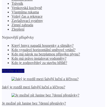
Trávník
Venkovská kuchyně
Vlastníma rukama
Volný čas a rekreace
Zavlažovací systémy
Zimní zahrada
Zlepšení
Nejnovější příspěvky
Který hmyz napadá housenky a slimáky?
Kdo vynalezl horizontální směrové vrtání?
Kdo má nárok na bezplatnou přípojku plynu?
Kdo má právo instalovat vodoměry?
Kdo je zodpovědný za stavbu hřiště?
Přečtěte si také
Jaký je rozdíl mezi šalvějí luční a léčivou?
Je možné pít Janine bez 7denní přestávky?