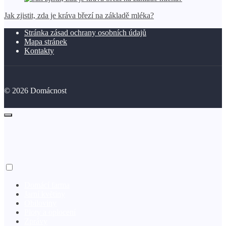
Jak zjistit, zda je kráva březí na základě mléka?
Stránka zásad ochrany osobních údajů
Mapa stránek
Kontakty
©
2026
Domácnost
Domácí farma
Jarní květiny
Obiloviny
Ploty a oplocení
Zprávy