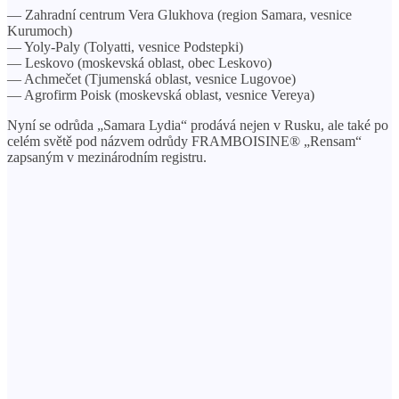
— Zahradní centrum Vera Glukhova (region Samara, vesnice
Kurumoch)
— Yoly-Paly (Tolyatti, vesnice Podstepki)
— Leskovo (moskevská oblast, obec Leskovo)
— Achmečet (Tjumenská oblast, vesnice Lugovoe)
— Agrofirm Poisk (moskevská oblast, vesnice Vereya)
Nyní se odrůda „Samara Lydia“ prodává nejen v Rusku, ale také po
celém světě pod názvem odrůdy FRAMBOISINE® „Rensam“
zapsaným v mezinárodním registru.