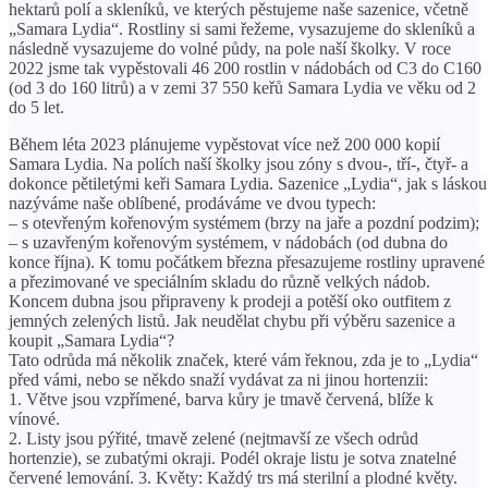
hektarů polí a skleníků, ve kterých pěstujeme naše sazenice, včetně
„Samara Lydia“. Rostliny si sami řežeme, vysazujeme do skleníků a
následně vysazujeme do volné půdy, na pole naší školky. V roce
2022 jsme tak vypěstovali 46 200 rostlin v nádobách od C3 do C160
(od 3 do 160 litrů) a v zemi 37 550 keřů Samara Lydia ve věku od 2
do 5 let.
Během léta 2023 plánujeme vypěstovat více než 200 000 kopií
Samara Lydia. Na polích naší školky jsou zóny s dvou-, tří-, čtyř- a
dokonce pětiletými keři Samara Lydia. Sazenice „Lydia“, jak s láskou
nazýváme naše oblíbené, prodáváme ve dvou typech:
– s otevřeným kořenovým systémem (brzy na jaře a pozdní podzim);
– s uzavřeným kořenovým systémem, v nádobách (od dubna do
konce října). K tomu počátkem března přesazujeme rostliny upravené
a přezimované ve speciálním skladu do různě velkých nádob.
Koncem dubna jsou připraveny k prodeji a potěší oko outfitem z
jemných zelených listů. Jak neudělat chybu při výběru sazenice a
koupit „Samara Lydia“?
Tato odrůda má několik značek, které vám řeknou, zda je to „Lydia“
před vámi, nebo se někdo snaží vydávat za ni jinou hortenzii:
1. Větve jsou vzpřímené, barva kůry je tmavě červená, blíže k
vínové.
2. Listy jsou pýřité, tmavě zelené (nejtmavší ze všech odrůd
hortenzie), se zubatými okraji. Podél okraje listu je sotva znatelné
červené lemování. 3. Květy: Každý trs má sterilní a plodné květy.