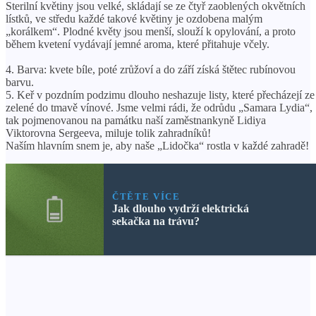
Sterilní květiny jsou velké, skládají se ze čtyř zaoblených okvětních
lístků, ve středu každé takové květiny je ozdobena malým
„korálkem“. Plodné květy jsou menší, slouží k opylování, a proto
během kvetení vydávají jemné aroma, které přitahuje včely.
4. Barva: kvete bíle, poté zrůžoví a do září získá štětec rubínovou
barvu.
5. Keř v pozdním podzimu dlouho neshazuje listy, které přecházejí ze
zelené do tmavě vínové. Jsme velmi rádi, že odrůdu „Samara Lydia“,
tak pojmenovanou na památku naší zaměstnankyně Lidiya
Viktorovna Sergeeva, miluje tolik zahradníků!
Naším hlavním snem je, aby naše „Lidočka“ rostla v každé zahradě!
ČTĚTE VÍCE
Jak dlouho vydrží elektrická
sekačka na trávu?