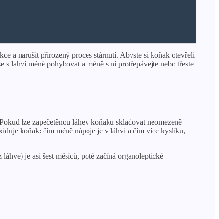
ce a narušit přirozený proces stárnutí. Abyste si koňak otevřeli
se s lahví méně pohybovat a méně s ní protřepávejte nebo třeste.
í. Pokud lze zapečetěnou láhev koňaku skladovat neomezeně
oxiduje koňak: čím méně nápoje je v láhvi a čím více kyslíku,
 láhve) je asi šest měsíců, poté začíná organoleptické