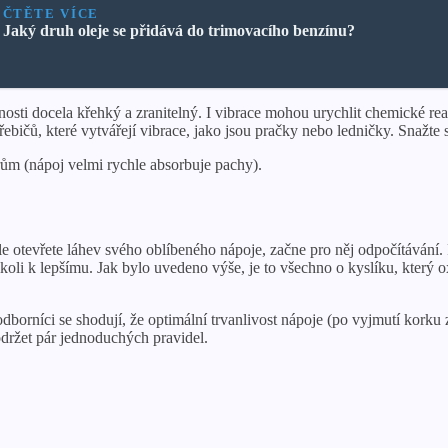
ČTĚTE VÍCE
Jaký druh oleje se přidává do trimovacího benzínu?
osti docela křehký a zranitelný. I vibrace mohou urychlit chemické reak
řebičů, které vytvářejí vibrace, jako jsou pračky nebo ledničky. Snažte 
m (nápoj velmi rychle absorbuje pachy).
le otevřete láhev svého oblíbeného nápoje, začne pro něj odpočítáván
ikoli k lepšímu. Jak bylo uvedeno výše, je to všechno o kyslíku, který 
odborníci se shodují, že optimální trvanlivost nápoje (po vyjmutí korku z
održet pár jednoduchých pravidel.