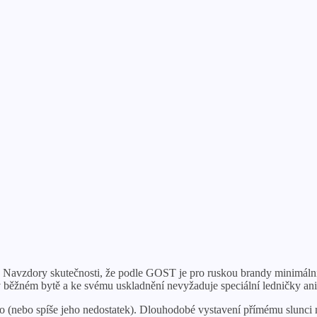
. Navzdory skutečnosti, že podle GOST je pro ruskou brandy minimální 
 v běžném bytě a ke svému uskladnění nevyžaduje speciální ledničky ani
 (nebo spíše jeho nedostatek). Dlouhodobé vystavení přímému slunci m