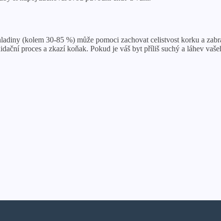
í hladiny (kolem 30-85 %) může pomoci zachovat celistvost korku a zab
idační proces a zkazí koňak. Pokud je váš byt příliš suchý a láhev vaš