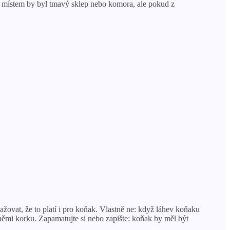
ím místem by byl tmavý sklep nebo komora, ale pokud z
žovat, že to platí i pro koňak. Vlastně ne: když láhev koňaku
němi korku. Zapamatujte si nebo zapište: koňak by měl být