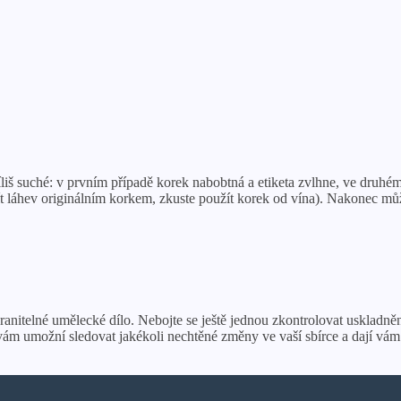
příliš suché: v prvním případě korek nabobtná a etiketa zvlhne, ve dru
řít láhev originálním korkem, zkuste použít korek od vína). Nakonec m
nitelné umělecké dílo. Nebojte se ještě jednou zkontrolovat uskladněné
m umožní sledovat jakékoli nechtěné změny ve vaší sbírce a dají vám p