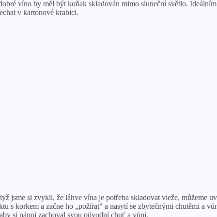
o dobré víno by měl být koňak skladován mimo sluneční světlo. Ideáln
echat v kartonové krabici.
 jsme si zvykli, že láhve vína je potřeba skladovat vleže, můžeme uva
ktu s korkem a začne ho „požírat“ a nasytí se zbytečnými chutěmi a vů
by si nápoj zachoval svou původní chuť a vůni.