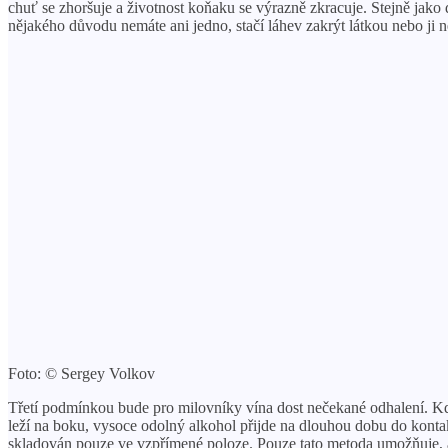
chuť se zhoršuje a životnost koňaku se výrazně zkracuje. Stejně jak
nějakého důvodu nemáte ani jedno, stačí láhev zakrýt látkou nebo ji n
Foto: © Sergey Volkov
Třetí podmínkou bude pro milovníky vína dost nečekané odhalení. Když
leží na boku, vysoce odolný alkohol přijde na dlouhou dobu do konta
skladován pouze ve vzpřímené poloze. Pouze tato metoda umožňuje, a