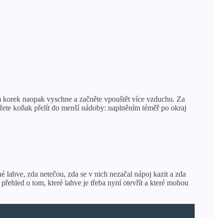
hém korek naopak vyschne a začněte vpouštět více vzduchu. Za
ůžete koňak přelít do menší nádoby: naplněním téměř po okraj
 lahve, zda netečou, zda se v nich nezačal nápoj kazit a zda
řehled o tom, které lahve je třeba nyní otevřít a které mohou