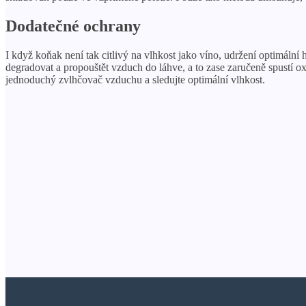
Dodatečné ochrany
I když koňak není tak citlivý na vlhkost jako víno, udržení optimáln
degradovat a propouštět vzduch do láhve, a to zase zaručeně spustí ox
jednoduchý zvlhčovač vzduchu a sledujte optimální vlhkost.