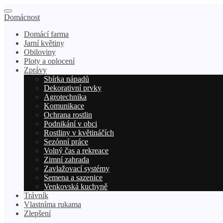
Domácnost
Domácí farma
Jarní květiny
Obiloviny
Ploty a oplocení
Zprávy
Sbírka nápadů
Dekorativní prvky
Agrotechnika
Komunikace
Ochrana rostlin
Podnikání v obci
Rostliny v květináčích
Sezónní práce
Volný čas a rekreace
Zimní zahrada
Zavlažovací systémy
Semena a sazenice
Venkovská kuchyně
Trávník
Vlastníma rukama
Zlepšení