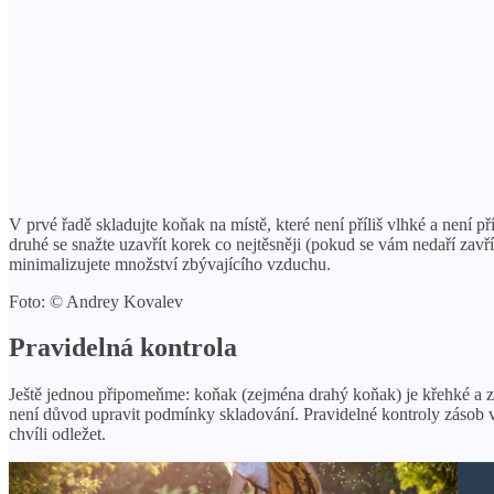
V prvé řadě skladujte koňak na místě, které není příliš vlhké a není 
druhé se snažte uzavřít korek co nejtěsněji (pokud se vám nedaří zav
minimalizujete množství zbývajícího vzduchu.
Foto: © Andrey Kovalev
Pravidelná kontrola
Ještě jednou připomeňme: koňak (zejména drahý koňak) je křehké a zra
není důvod upravit podmínky skladování. Pravidelné kontroly zásob vá
chvíli odležet.