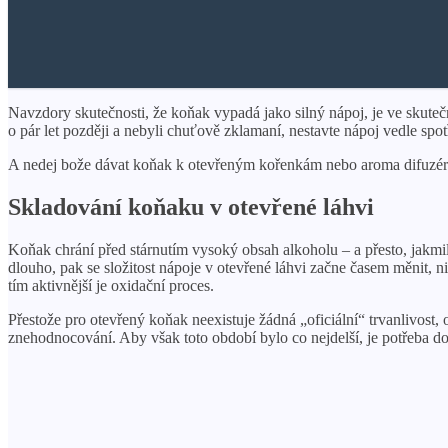
Navzdory skutečnosti, že koňak vypadá jako silný nápoj, je ve skutečn
o pár let později a nebyli chuťově zklamaní, nestavte nápoj vedle spot
A nedej bože dávat koňak k otevřeným kořenkám nebo aroma difuzérů
Skladování koňaku v otevřené láhvi
Koňak chrání před stárnutím vysoký obsah alkoholu – a přesto, jakmi
dlouho, pak se složitost nápoje v otevřené láhvi začne časem měnit, n
tím aktivnější je oxidační proces.
Přestože pro otevřený koňak neexistuje žádná „oficiální“ trvanlivost, 
znehodnocování. Aby však toto období bylo co nejdelší, je potřeba d