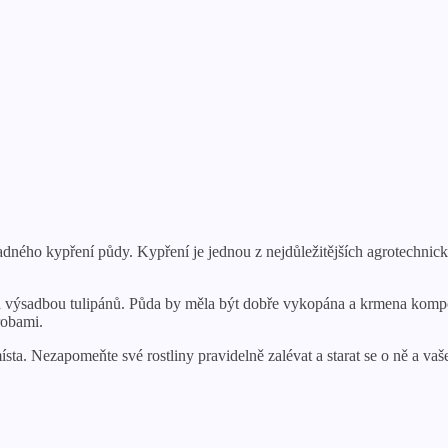
nadného kypření půdy. Kypření je jednou z nejdůležitějších agrotechnic
řed výsadbou tulipánů. Půda by měla být dobře vykopána a krmena ko
robami.
sta. Nezapomeňte své rostliny pravidelně zalévat a starat se o ně a va