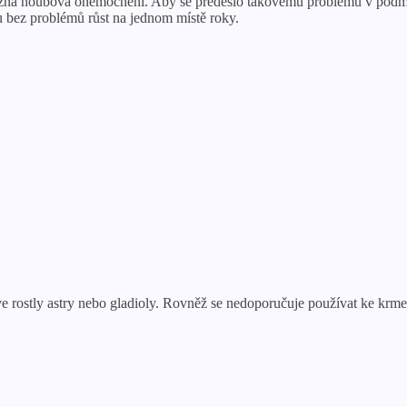
ůzná houbová onemocnění. Aby se předešlo takovému problému v podmáče
u bez problémů růst na jednom místě roky.
ve rostly astry nebo gladioly. Rovněž se nedoporučuje používat ke krme