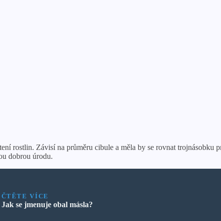
ní rostlin. Závisí na průměru cibule a měla by se rovnat trojnásobku p
sou dobrou úrodu.
ČTĚTE VÍCE
Jak se jmenuje obal másla?