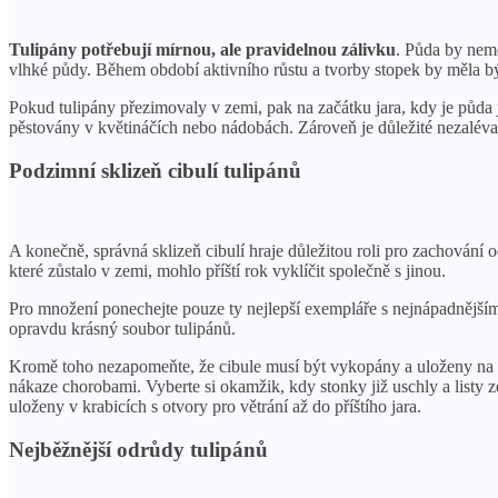
Tulipány potřebují mírnou, ale pravidelnou zálivku
. Půda by nemě
vlhké půdy. Během období aktivního růstu a tvorby stopek by měla bý
Pokud tulipány přezimovaly v zemi, pak na začátku jara, kdy je půda je
pěstovány v květináčích nebo nádobách. Zároveň je důležité nezaléva
Podzimní sklizeň cibulí tulipánů
A konečně, správná sklizeň cibulí hraje důležitou roli pro zachování o
které zůstalo v zemi, mohlo příští rok vyklíčit společně s jinou.
Pro množení ponechejte pouze ty nejlepší exempláře s nejnápadnější
opravdu krásný soubor tulipánů.
Kromě toho nezapomeňte, že cibule musí být vykopány a uloženy na ch
nákaze chorobami. Vyberte si okamžik, kdy stonky již uschly a listy
uloženy v krabicích s otvory pro větrání až do příštího jara.
Nejběžnější odrůdy tulipánů