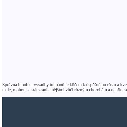
Správná hloubka výsadby tulipánů je klíčem k úspěšnému růstu a kvete
malé, mohou se stát zranitelnějšími vůči různým chorobám a nepřine