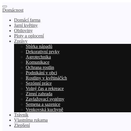
Domácnost
Domácí farma
Jarní květiny
Obiloviny
Ploty a oplocení
Zprávy
Sbírka nápadů
Dekorativní prvky
Agrotechnika
Komunikace
Ochrana rostlin
Podnikání v obci
Rostliny v květináčích
Sezónní práce
Volný čas a rekreace
Zimní zahrada
Zavlažovací systémy
Semena a sazenice
Venkovská kuchyně
Trávník
Vlastníma rukama
Zlepšení