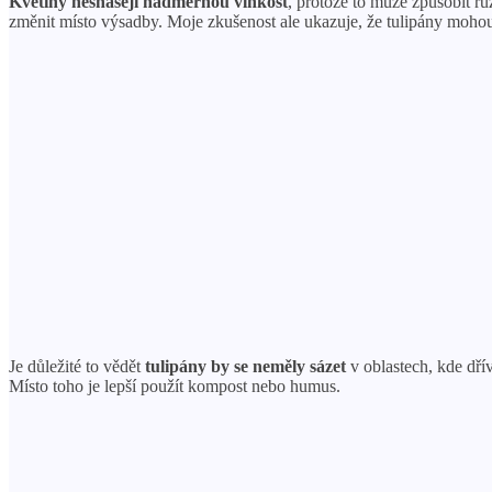
Květiny nesnášejí nadměrnou vlhkost
, protože to může způsobit r
změnit místo výsadby. Moje zkušenost ale ukazuje, že tulipány moho
Je důležité to vědět
tulipány by se neměly sázet
v oblastech, kde dří
Místo toho je lepší použít kompost nebo humus.