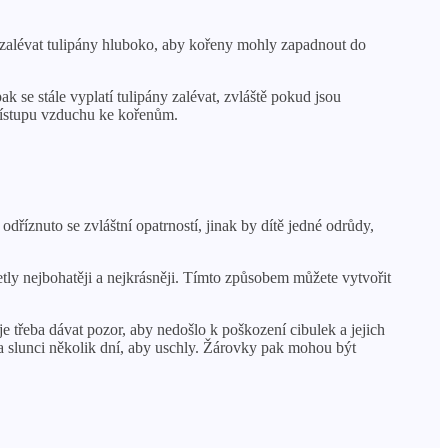
e zalévat tulipány hluboko, aby kořeny mohly zapadnout do
k se stále vyplatí tulipány zalévat, zvláště pokud jsou
přístupu vzduchu ke kořenům.
odříznuto se zvláštní opatrností, jinak by dítě jedné odrůdy,
etly nejbohatěji a nejkrásněji. Tímto způsobem můžete vytvořit
třeba dávat pozor, aby nedošlo k poškození cibulek a jejich
a slunci několik dní, aby uschly. Žárovky pak mohou být