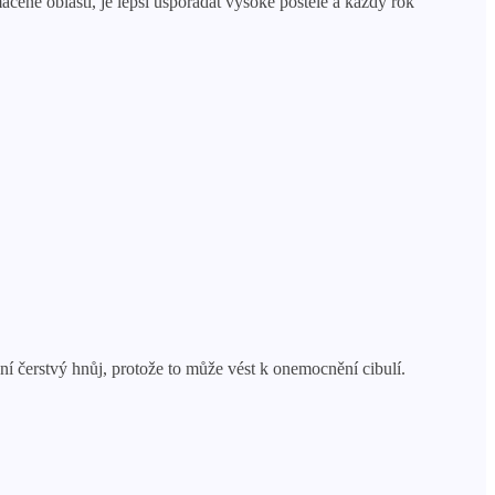
né oblasti, je lepší uspořádat vysoké postele a každý rok
ní čerstvý hnůj, protože to může vést k onemocnění cibulí.