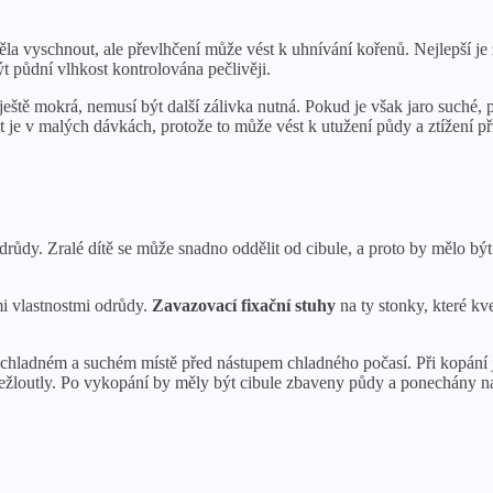
la vyschnout, ale převlhčení může vést k uhnívání kořenů. Nejlepší j
t půdní vlhkost kontrolována pečlivěji.
ště mokrá, nemusí být další zálivka nutná. Pokud je však jaro suché, pa
t je v malých dávkách, protože to může vést k utužení půdy a ztížení 
drůdy. Zralé dítě se může snadno oddělit od cibule, a proto by mělo být 
mi vlastnostmi odrůdy.
Zavazovací fixační stuhy
na ty stonky, které kv
ladném a suchém místě před nástupem chladného počasí. Při kopání je 
 zežloutly. Po vykopání by měly být cibule zbaveny půdy a ponechány n