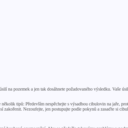
 úsilí na pozemek a jen tak dosáhnete požadovaného výsledku. Vaše úsil
e několik tipů: Především nespěchejte s výsadbou cibulovin na jaře, pro
sí zakořenit. Nezoufejte, jen postupujte podle pokynů a zasaďte si cibu