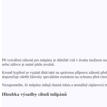
Při vytváření záhonů pro tulipány je důležité vzít v úvahu možnost s
nebo zálivce je nutné půdu uvolnit.
Kromě kypření se vyplatí dbát také na správnou přípravu záhonů p
doporučuje ošetřit žárovky speciálním roztokem na ochranu před cho
Nezapomeňte, že tulipány milují slunná místa a nesnášejí záplavová mí
Hloubka výsadby cibulí tulipánů