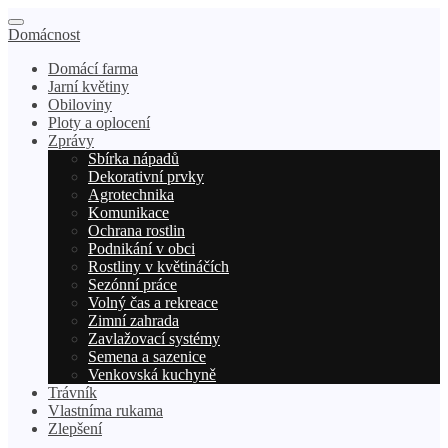
Domácnost
Domácí farma
Jarní květiny
Obiloviny
Ploty a oplocení
Zprávy
Sbírka nápadů
Dekorativní prvky
Agrotechnika
Komunikace
Ochrana rostlin
Podnikání v obci
Rostliny v květináčích
Sezónní práce
Volný čas a rekreace
Zimní zahrada
Zavlažovací systémy
Semena a sazenice
Venkovská kuchyně
Trávník
Vlastníma rukama
Zlepšení