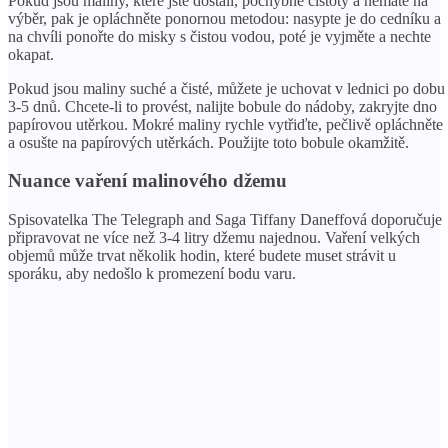
Pokud jsou maliny, které jste dostali, pochybné čistoty a nemáte na
výběr, pak je opláchněte ponornou metodou: nasypte je do cedníku a
na chvíli ponořte do misky s čistou vodou, poté je vyjměte a nechte
okapat.
Pokud jsou maliny suché a čisté, můžete je uchovat v lednici po dobu
3-5 dnů. Chcete-li to provést, nalijte bobule do nádoby, zakryjte dno
papírovou utěrkou. Mokré maliny rychle vytřiďte, pečlivě opláchněte
a osušte na papírových utěrkách. Použijte toto bobule okamžitě.
Nuance vaření malinového džemu
Spisovatelka The Telegraph and Saga Tiffany Daneffová doporučuje
připravovat ne více než 3-4 litry džemu najednou. Vaření velkých
objemů může trvat několik hodin, které budete muset strávit u
sporáku, aby nedošlo k promezení bodu varu.