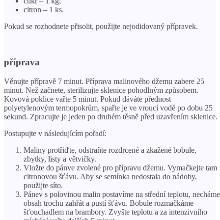
cukr – 1 kg;
citron – 1 ks.
Pokud se rozhodnete přisolit, použijte nejodidovaný přípravek.
příprava
Věnujte přípravě 7 minut. Příprava malinového džemu zabere 25
minut. Než začnete, sterilizujte sklenice pohodlným způsobem.
Kovová poklice vařte 5 minut. Pokud dáváte přednost
polyetylenovým termopokrům, spařte je ve vroucí vodě po dobu 25
sekund. Zpracujte je jeden po druhém těsně před uzavřením sklenice.
Postupujte v následujícím pořadí:
Maliny protřiďte, odstraňte rozdrcené a zkažené bobule,
zbytky, listy a větvičky.
Vložte do pánve zvolené pro přípravu džemu. Vymačkejte tam
citronovou šťávu. Aby se semínka nedostala do nádoby,
použijte síto.
Pánev s polovinou malin postavíme na střední teplotu, necháme
obsah trochu zahřát a pustí šťávu. Bobule rozmačkáme
šťouchadlem na brambory. Zvyšte teplotu a za intenzivního