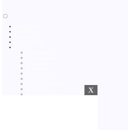
Domácí farma
Jarní květiny
Obiloviny
Ploty a oplocení
Zprávy
Sbírka nápadů
Dekorativní prvky
Agrotechnika
Komunikace
Ochrana rostlin
Podnikání v obci
Rostliny v květináčích
X
Sezónní práce
Volný čas a rekreace
Zimní zahrada
Zavlažovací systémy
Semena a sazenice
Venkovská kuchyně
Trávník
Vlastníma rukama