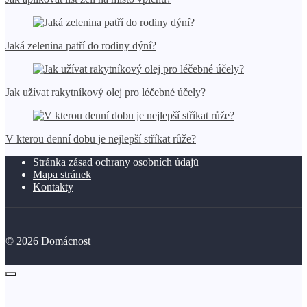
Jaká zelenina patří do rodiny dýní?
Jak užívat rakytníkový olej pro léčebné účely?
V kterou denní dobu je nejlepší stříkat růže?
Stránka zásad ochrany osobních údajů
Mapa stránek
Kontakty
©
2026
Domácnost