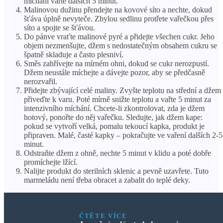
míchání vařte dalších 5 minut.
Malinovou dužinu přendejte na kovové síto a nechte, dokud
šťáva úplně nevyteče. Zbylou sedlinu protřete vařečkou přes
síto a spojte se šťávou.
Do pánve vraťte malinové pyré a přidejte všechen cukr. Jeho
objem nezmenšujte, džem s nedostatečným obsahem cukru se
špatně skladuje a často plesniví.
Směs zahřívejte na mírném ohni, dokud se cukr nerozpustí.
Džem neustále míchejte a dávejte pozor, aby se předčasně
nerozvařil.
Přidejte zbývající celé maliny. Zvyšte teplotu na střední a džem
přiveďte k varu. Poté mírně snižte teplotu a vařte 5 minut za
intenzivního míchání. Chcete-li zkontrolovat, zda je džem
hotový, ponořte do něj vařečku. Sledujte, jak džem kape:
pokud se vytvoří velká, pomalu tekoucí kapka, produkt je
připraven. Malé, časté kapky – pokračujte ve vaření dalších 2-5
minut.
Odstraňte džem z ohně, nechte 5 minut v klidu a poté dobře
promíchejte lžící.
Nalijte produkt do sterilních sklenic a pevně uzavřete. Tuto
marmeládu není třeba obracet a zabalit do teplé deky.
ČTĚTE VÍCE