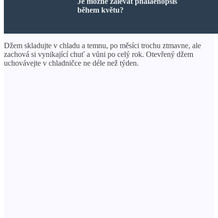
Je možné zalévat phalaenopsis
během květu?
Džem skladujte v chladu a temnu, po měsíci trochu ztmavne, ale
zachová si vynikající chuť a vůni po celý rok. Otevřený džem
uchovávejte v chladničce ne déle než týden.