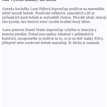
Autorka kuchařky Lynn Hillová doporučuje používat na marmeládu
mírně nezralé bobule. Používání měkkých, zatuchlých a již se
začínajících kazit bobule je nejčastější chybou. Přezrálé plody ztrácejí
část kyselin, bez kterých nelze vyrobit kvalitní hustý džem.
Autor potravin Daniel Walsh doporučuje vyhýbat se tmavým a
matným plodům. Pokud jsou maliny zabalené v průhledných
krabicích, nezapomeňte se podívat na to, co je na dně: kapky šťávy,
přilepené nebo rozdrcené bobule naznačují, že dávka je zastaralá.