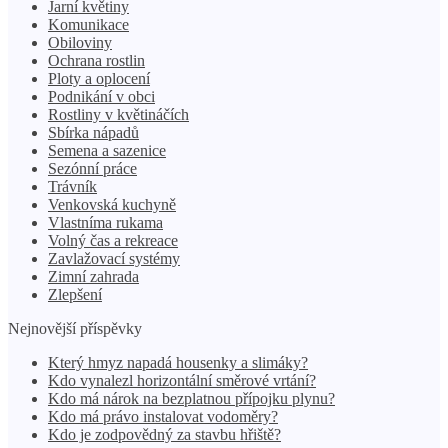
Jarní květiny
Komunikace
Obiloviny
Ochrana rostlin
Ploty a oplocení
Podnikání v obci
Rostliny v květináčích
Sbírka nápadů
Semena a sazenice
Sezónní práce
Trávník
Venkovská kuchyně
Vlastníma rukama
Volný čas a rekreace
Zavlažovací systémy
Zimní zahrada
Zlepšení
Nejnovější příspěvky
Který hmyz napadá housenky a slimáky?
Kdo vynalezl horizontální směrové vrtání?
Kdo má nárok na bezplatnou přípojku plynu?
Kdo má právo instalovat vodoměry?
Kdo je zodpovědný za stavbu hřiště?