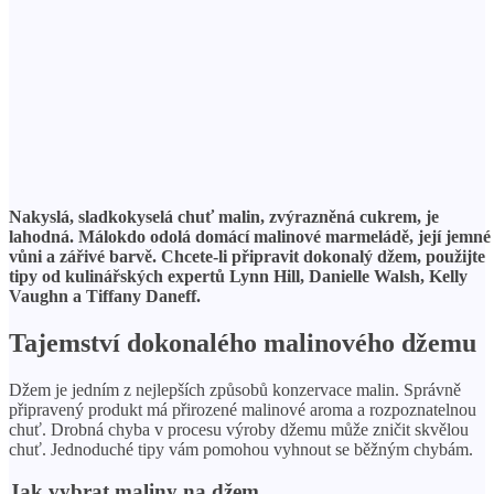
Nakyslá, sladkokyselá chuť malin, zvýrazněná cukrem, je
lahodná. Málokdo odolá domácí malinové marmeládě, její jemné
vůni a zářivé barvě. Chcete-li připravit dokonalý džem, použijte
tipy od kulinářských expertů Lynn Hill, Danielle Walsh, Kelly
Vaughn a Tiffany Daneff.
Tajemství dokonalého malinového džemu
Džem je jedním z nejlepších způsobů konzervace malin. Správně
připravený produkt má přirozené malinové aroma a rozpoznatelnou
chuť. Drobná chyba v procesu výroby džemu může zničit skvělou
chuť. Jednoduché tipy vám pomohou vyhnout se běžným chybám.
Jak vybrat maliny na džem