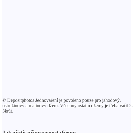
© Depositphotos Jednovaření je povoleno pouze pro jahodový,
ostružinový a malinový džem. Všechny ostatní džemy je třeba vařit 2-
3krát.
Jak zjistit připravenost džemu