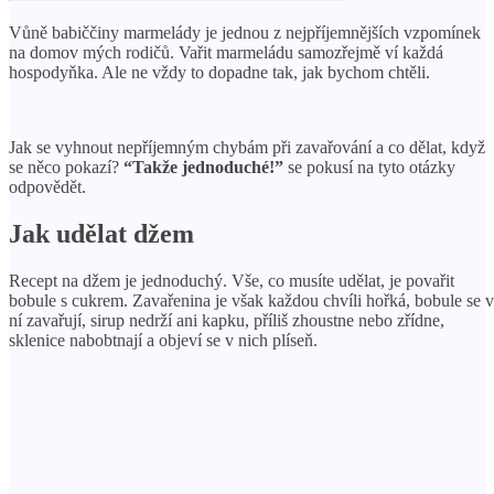
Vůně babiččiny marmelády je jednou z nejpříjemnějších vzpomínek
na domov mých rodičů. Vařit marmeládu samozřejmě ví každá
hospodyňka. Ale ne vždy to dopadne tak, jak bychom chtěli.
Jak se vyhnout nepříjemným chybám při zavařování a co dělat, když
se něco pokazí?
“Takže jednoduché!”
se pokusí na tyto otázky
odpovědět.
Jak udělat džem
Recept na džem je jednoduchý. Vše, co musíte udělat, je povařit
bobule s cukrem. Zavařenina je však každou chvíli hořká, bobule se v
ní zavařují, sirup nedrží ani kapku, příliš zhoustne nebo zřídne,
sklenice nabobtnají a objeví se v nich plíseň.