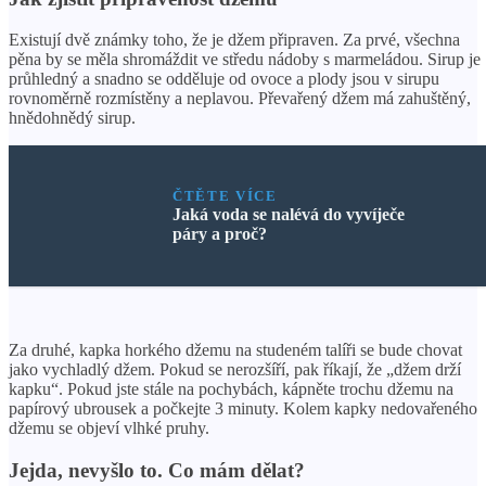
Existují dvě známky toho, že je džem připraven. Za prvé, všechna
pěna by se měla shromáždit ve středu nádoby s marmeládou. Sirup je
průhledný a snadno se odděluje od ovoce a plody jsou v sirupu
rovnoměrně rozmístěny a neplavou. Převařený džem má zahuštěný,
hnědohnědý sirup.
ČTĚTE VÍCE
Jaká voda se nalévá do vyvíječe
páry a proč?
Za druhé, kapka horkého džemu na studeném talíři se bude chovat
jako vychladlý džem. Pokud se nerozšíří, pak říkají, že „džem drží
kapku“. Pokud jste stále na pochybách, kápněte trochu džemu na
papírový ubrousek a počkejte 3 minuty. Kolem kapky nedovařeného
džemu se objeví vlhké pruhy.
Jejda, nevyšlo to. Co mám dělat?