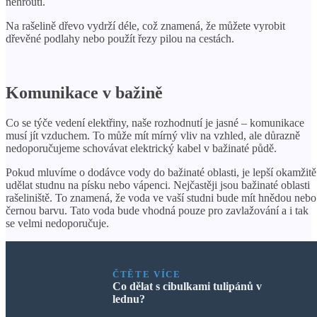
nehroutí.
Na rašelině dřevo vydrží déle, což znamená, že můžete vyrobit
dřevěné podlahy nebo použít řezy pilou na cestách.
Komunikace v bažině
Co se týče vedení elektřiny, naše rozhodnutí je jasné – komunikace
musí jít vzduchem. To může mít mírný vliv na vzhled, ale důrazně
nedoporučujeme schovávat elektrický kabel v bažinaté půdě.
Pokud mluvíme o dodávce vody do bažinaté oblasti, je lepší okamžitě
udělat studnu na písku nebo vápenci. Nejčastěji jsou bažinaté oblasti
rašeliniště. To znamená, že voda ve vaší studni bude mít hnědou nebo
černou barvu. Tato voda bude vhodná pouze pro zavlažování a i tak
se velmi nedoporučuje.
ČTĚTE VÍCE
Co dělat s cibulkami tulipánů v
lednu?