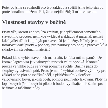
Poté, co jsme se rozhodli pro typ základu a svěřili jsme jeho stavbu
profesionálům, můžeme říci, že to nejdůležitější máte za sebou.
Vlastnosti stavby v bažině
První věc, kterou zde stojí za zmínku, je nepříjemnost samotného
stavebního procesu: není kde vykládat a skladovat materiál, nemají
kde bydlet dělníci a pohyb po staveništi je obtížný. Někdy je nutné
instalovat další piloty – podpěry pro palubky pro pohyb pracovníků a
skladování stavebních materiálů.
Pokud jde o výběr stavebních materiálů, je třeba mít na paměti, že
korozní agresivita je v takových místech velmi vysoká. Korozní
proces ve vlhké půdě se vyvíjí poměrně rychle. Bažina patří do
skupiny agresivních půd. Proto je nutné vybírat ocelové výrobky pro
základ nebo plot se zvláštní péčí, s přihlédnutím k tloušťce
válcovaného kovu, jakosti oceli, pomocí pečlivého lakování. Ploty na
lopatkových (šroubových) pilotech budou vynikajícím řešením pro
bažinaté a rašelinné půdy.