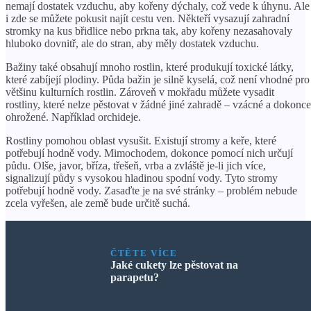
nemají dostatek vzduchu, aby kořeny dýchaly, což vede k úhynu. Ale
i zde se můžete pokusit najít cestu ven. Někteří vysazují zahradní
stromky na kus břidlice nebo prkna tak, aby kořeny nezasahovaly
hluboko dovnitř, ale do stran, aby měly dostatek vzduchu.
Bažiny také obsahují mnoho rostlin, které produkují toxické látky,
které zabíjejí plodiny. Půda bažin je silně kyselá, což není vhodné pro
většinu kulturních rostlin. Zároveň v mokřadu můžete vysadit
rostliny, které nelze pěstovat v žádné jiné zahradě – vzácné a dokonce
ohrožené. Například orchideje.
Rostliny pomohou oblast vysušit. Existují stromy a keře, které
potřebují hodně vody. Mimochodem, dokonce pomocí nich určují
půdu. Olše, javor, bříza, třešeň, vrba a zvláště je-li jich více,
signalizují půdy s vysokou hladinou spodní vody. Tyto stromy
potřebují hodně vody. Zasaďte je na své stránky – problém nebude
zcela vyřešen, ale země bude určitě suchá.
ČTĚTE VÍCE
Jaké cukety lze pěstovat na
parapetu?