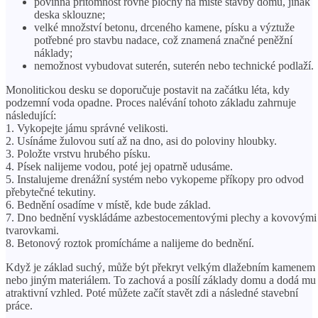
povinná přítomnost rovné plochy na místě stavby domu, jinak
deska sklouzne;
velké množství betonu, drceného kamene, písku a výztuže
potřebné pro stavbu nadace, což znamená značné peněžní
náklady;
nemožnost vybudovat suterén, suterén nebo technické podlaží.
Monolitickou desku se doporučuje postavit na začátku léta, kdy
podzemní voda opadne. Proces nalévání tohoto základu zahrnuje
následující:
1. Vykopejte jámu správné velikosti.
2. Usínáme žulovou sutí až na dno, asi do poloviny hloubky.
3. Položte vrstvu hrubého písku.
4. Písek nalijeme vodou, poté jej opatrně udusáme.
5. Instalujeme drenážní systém nebo vykopeme příkopy pro odvod
přebytečné tekutiny.
6. Bednění osadíme v místě, kde bude základ.
7. Dno bednění vyskládáme azbestocementovými plechy a kovovými
tvarovkami.
8. Betonový roztok promícháme a nalijeme do bednění.
Když je základ suchý, může být překryt velkým dlažebním kamenem
nebo jiným materiálem. To zachová a posílí základy domu a dodá mu
atraktivní vzhled. Poté můžete začít stavět zdi a následné stavební
práce.