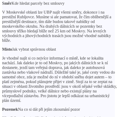
Směr
Kde hledat parcely bez smlouvy
V Moskevské oblasti lze UBP najít všemi směry, dokonce i na
prestižní Rubljovce. Musíme si ale pamatovat, že čím oblíbenější a
prestižnější destinace, tím dále budou takové nabídky od
moskevského okruhu. Na drahých dálnicích se pozemky bez
smlouvy těžko hledají blíže než 25 km od Moskvy. Na levných
východních a jihovýchodních trasách jsou možné vhodné nabídky
blíže.
Místo
Jak vybrat správnou oblast
Je vhodné najít si co nejvíce informací o místě, kde se lokalita
nachází. Jak daleko je to od Moskvy, po jakých dálnicích se k ní
dostanete, jezdí tam veřejná doprava, jak daleko je autobusová
zastávka nebo vlakové nádraží. Důležité také je, jaké cesty vedou do
samotné obce, zda je možné do ní v období sněhu dojet autem – to
platí zejména, pokud plánujete přijet v zimě. Stojí za to se zeptat na
situaci v oblasti životního prostředí: jsou v okolí nějaké velké skládky,
průmyslové podniky, velké dálnice nebo existují plány na
vícepodlažní zástavbu. Pro jistotu je lepší odkázat na urbanistický
plán území.
Pozemek
Na co si dát při jejím zkoumání pozor