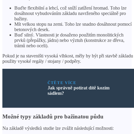
Buďte flexibilní a lehcí, což sníží zatížení hromad. Toho lze
dosáhnout vybudováním základu navrženého speciálně pro
bažiny.
Mít velkou stopu na zemi. Toho lze snadno dosáhnout pomocí
betonových desek.
Buď silný. Vlastnosti je dosaženo použitím monolitických
prvků (přepážky, jádra) nebo výztuh (konstrukce ze dřeva,
trámů nebo oceli).
Pokud je na staveništi vysoká vlhkost, měly by být při stavbě základu
použity vysoké regály / stojany / podpěry.
ČTĚTE VÍCE
Jak správně potírat dítě kozím
sádlem?
Možné typy základů pro bažinatou půdu
Na základě výsledků studie lze zvážit následující možnosti: