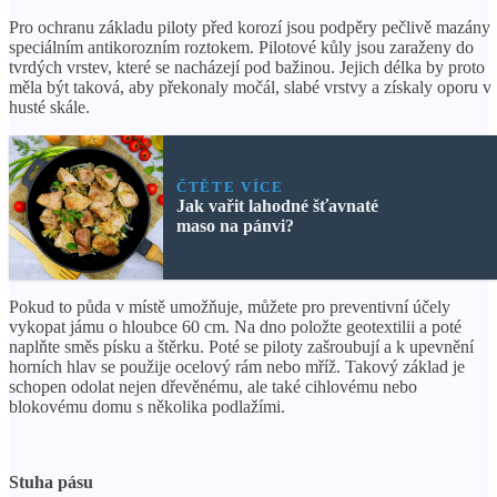
Pro ochranu základu piloty před korozí jsou podpěry pečlivě mazány
speciálním antikorozním roztokem. Pilotové kůly jsou zaraženy do
tvrdých vrstev, které se nacházejí pod bažinou. Jejich délka by proto
měla být taková, aby překonaly močál, slabé vrstvy a získaly oporu v
husté skále.
ČTĚTE VÍCE
Jak vařit lahodné šťavnaté
maso na pánvi?
Pokud to půda v místě umožňuje, můžete pro preventivní účely
vykopat jámu o hloubce 60 cm. Na dno položte geotextilii a poté
naplňte směs písku a štěrku. Poté se piloty zašroubují a k upevnění
horních hlav se použije ocelový rám nebo mříž. Takový základ je
schopen odolat nejen dřevěnému, ale také cihlovému nebo
blokovému domu s několika podlažími.
Stuha pásu