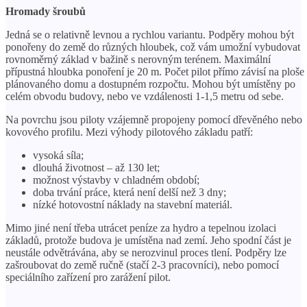
Hromady šroubů
Jedná se o relativně levnou a rychlou variantu. Podpěry mohou být
ponořeny do země do různých hloubek, což vám umožní vybudovat
rovnoměrný základ v bažině s nerovným terénem. Maximální
přípustná hloubka ponoření je 20 m. Počet pilot přímo závisí na ploše
plánovaného domu a dostupném rozpočtu. Mohou být umístěny po
celém obvodu budovy, nebo ve vzdálenosti 1-1,5 metru od sebe.
Na povrchu jsou piloty vzájemně propojeny pomocí dřevěného nebo
kovového profilu. Mezi výhody pilotového základu patří:
vysoká síla;
dlouhá životnost – až 130 let;
možnost výstavby v chladném období;
doba trvání práce, která není delší než 3 dny;
nízké hotovostní náklady na stavební materiál.
Mimo jiné není třeba utrácet peníze za hydro a tepelnou izolaci
základů, protože budova je umístěna nad zemí. Jeho spodní část je
neustále odvětrávána, aby se nerozvinul proces tlení. Podpěry lze
zašroubovat do země ručně (stačí 2-3 pracovníci), nebo pomocí
speciálního zařízení pro zarážení pilot.