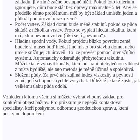
základu, ji v zimě začne postupně ničit. Pokud toto kritérium
ignorujete, dům bude stát bez opravy maximálně 5 let. Aby se
předešlo těmto problémům, měl by být základ umístěn jeden a
půlkrát pod úrovní mrazu země.
Počet vrstev. Základ domu bude méně stabilní, pokud se půda
skládá z několika vrstev. Proto se vyplatí hledat lokalitu, která
má jednu pevnou vrstvu (říká se jí „pevnina“).
Hladina spodní vody. Pokud projdou blízko povrchu země,
budete si muset buď hledat jiné místo pro stavbu domu, nebo
uměle snížit jejich úroveň. To lze provést pomocí drenážního
systému. Automaticky odstraňuje přebytečnou tekutinu.
Můžete také vybavit kanály, které odstraní přebytečnou vlhkost
z místa bydliště, ale tato metoda je méně účinná a spolehlivá.
Složení půdy. Za prvé nás zajímá index viskozity a pevnosti
země, její schopnost rychle vysychat. Důležité je také zjistit, jak
velkému tlaku půda odolá.
Vzhledem k tomu všemu si můžete vybrat vhodný základ pro
konkrétní oblast bažiny. Pro průzkum je nejlepší kontaktovat
specialisty, kteří poskytnou odbornou geodetickou zprávu, která
poskytne doporučení.