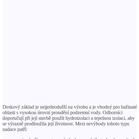
Deskový základ je nejjednodušší na výrobu a je vhodný pro bažinaté
oblasti s vysokou úrovní proudění podzemní vody. Odborníci
doporučují při její stavbě použít hydroizolaci a tepelnou izolaci, aby
se výrazně prodloužila její životnost. Mezi nevýhody tohoto typu
nadace patří: