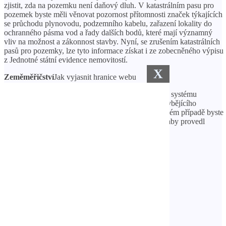
zjistit, zda na pozemku není daňový dluh. V katastrálním pasu pro
pozemek byste měli věnovat pozornost přítomnosti značek týkajících
se průchodu plynovodu, podzemního kabelu, zařazení lokality do
ochranného pásma vod a řady dalších bodů, které mají významný
vliv na možnost a zákonnost stavby. Nyní, se zrušením katastrálních
pasů pro pozemky, lze tyto informace získat i ze zobecněného výpisu
z Jednotné státní evidence nemovitostí.
X
Zeměměřičství
Jak vyjasnit hranice webu
Pokud pozemek vznikl před vytvořením jednotného systému
katastrálního operátu v roce 2000, pak z důvodu chybějícího
vyměřování nemusí mít dohodnuté hranice. V takovém případě byste
před dokončením transakce měli požádat prodejce, aby provedl
geodetické práce.