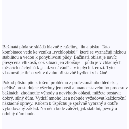
Bažinatá půda se skládá hlavně z rašeliny, jílu a písku. Tato
kombinace vede ke vzniku „rychlopísků“, které se vyznačují nízkou
stabilitou a vedou k pohyblivosti půdy. Bažinatá oblast je navíc
přesycena vlhkostí, což situaci jen zhoršuje – půda je v chladných
měsících náchylná k „nadzvedávání“ a v teplých k erozi. Tyto
vlastnosti je třeba vzít v úvahu při stavbě bydlení v bažině.
Pokud přistoupíte k řešení problému z profesionálního hlediska,
pečlivě prostudujete všechny jemnosti a nuance stavebního procesu v
bažinách, zhodnotíte výhody a nevýhody oblasti, můžete postavit
dobrý, silný dům. Vydrží mnoho let a nebude vyžadovat každoroční
nákladné opravy. Klíčem k úspěchu je správně vybraný a dobře
vybudovaný základ. Na něm bude záležet, jak stabilní, pevný a
odolný dům bude.