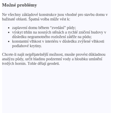
Možné problémy
Ne všechny základové konstrukce jsou vhodné pro stavbu domu v
bažinaté oblasti. Špatná volba může vést k:
zaplavení domu během “zvedání” půdy;
výskyt trhlin na nosných stěnách a rychlé zničení budovy v
důsledku negramotného rozložení zátěže na půdu;
konstantní vlhkost v interiéru v důsledku zvýšené vlhkosti
podlahové krytiny.
Chcete-li najít nejpřijatelnější možnost, musíte provést důkladnou
analýzu půdy, určit hladinu podzemní vody a hloubku umístění
tvrdých hornin. Tohle dělají geodeti.