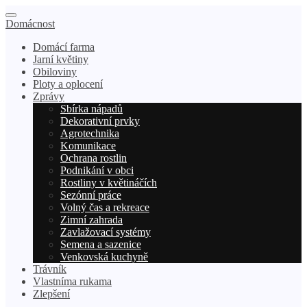
Domácnost
Domácí farma
Jarní květiny
Obiloviny
Ploty a oplocení
Zprávy
Sbírka nápadů
Dekorativní prvky
Agrotechnika
Komunikace
Ochrana rostlin
Podnikání v obci
Rostliny v květináčích
Sezónní práce
Volný čas a rekreace
Zimní zahrada
Zavlažovací systémy
Semena a sazenice
Venkovská kuchyně
Trávník
Vlastníma rukama
Zlepšení