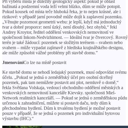
Při výběru místa je důležitý geologický aspekt: ​​pokud je oblast
bažinatá a podzemní voda leží velmi blízko, dům se může potopit.
Pokud kousek od místa teče hluboká řeka, je to nejen krásné, ale i
rizikové: v případě jarní povodně může dojít k zaplavení pozemku.
„Věnujte pozornost geometrii webu: je lepší, když má jednoduchý
tvar a dobré proporce: není úzký, není dlouhý, bez ohybů,“ řekl
Andrey Kroytor, ředitel oddělení venkovských nemovitostí ve
společnosti Inkom-Nedvizhimost. — Ideální tvar je čtvercový. Rovný
terén je také žádoucí: pozemek se složitým terénem – svahem nebo
svahem – může vypadat zajímavě z hlediska krajinářského designu,
ale může způsobit vážné problémy při stavbě domu.”
Jmenování
Co lze na místě postavit
Ke stavbě domu se nehodí ledajaký pozemek, musí odpovídat svému
účelu. „Pokud se jedná o zemědělský účel pro osobní dceřiný
pozemek, pak tam nemůžete postavit ani plot, nemluvě o domě,“
řekla Světlana Volskaja, vedoucí obchodního oddělení městských a
venkovských nemovitostí kanceláře Kievsky. společnosti Miel-
Network realitních kanceláří. — Pokud se jedná o zemědělskou půdu
určenou k zahradničení, můžete si postavit daču, tedy dům k
přechodnému bydlení. Dům k trvalému bydlení je možné postavit
pouze v případě, že se jedná o pozemek pro individuální bytovou
výstavbu (IHC).“