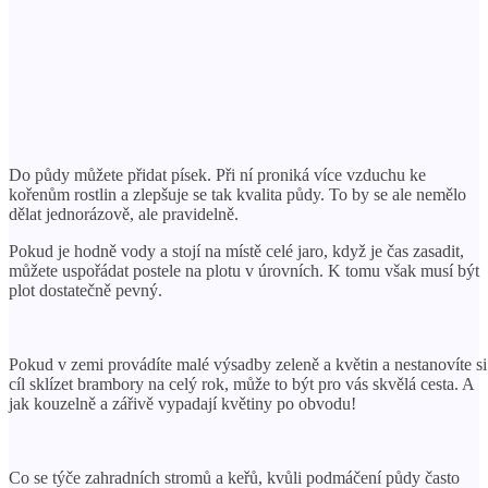
Do půdy můžete přidat písek. Při ní proniká více vzduchu ke
kořenům rostlin a zlepšuje se tak kvalita půdy. To by se ale nemělo
dělat jednorázově, ale pravidelně.
Pokud je hodně vody a stojí na místě celé jaro, když je čas zasadit,
můžete uspořádat postele na plotu v úrovních. K tomu však musí být
plot dostatečně pevný.
Pokud v zemi provádíte malé výsadby zeleně a květin a nestanovíte si
cíl sklízet brambory na celý rok, může to být pro vás skvělá cesta. A
jak kouzelně a zářivě vypadají květiny po obvodu!
Co se týče zahradních stromů a keřů, kvůli podmáčení půdy často