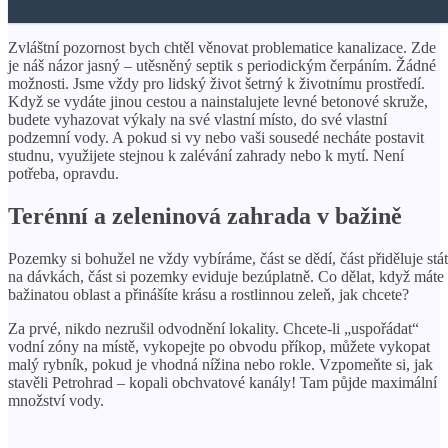
Zvláštní pozornost bych chtěl věnovat problematice kanalizace. Zde
je náš názor jasný – utěsněný septik s periodickým čerpáním. Žádné
možnosti. Jsme vždy pro lidský život šetrný k životnímu prostředí.
Když se vydáte jinou cestou a nainstalujete levné betonové skruže,
budete vyhazovat výkaly na své vlastní místo, do své vlastní
podzemní vody. A pokud si vy nebo vaši sousedé necháte postavit
studnu, využijete stejnou k zalévání zahrady nebo k mytí. Není
potřeba, opravdu.
Terénní a zeleninová zahrada v bažině
Pozemky si bohužel ne vždy vybíráme, část se dědí, část přiděluje stát
na dávkách, část si pozemky eviduje bezúplatně. Co dělat, když máte
bažinatou oblast a přinášíte krásu a rostlinnou zeleň, jak chcete?
Za prvé, nikdo nezrušil odvodnění lokality. Chcete-li „uspořádat“
vodní zóny na místě, vykopejte po obvodu příkop, můžete vykopat
malý rybník, pokud je vhodná nížina nebo rokle. Vzpomeňte si, jak
stavěli Petrohrad – kopali obchvatové kanály! Tam půjde maximální
množství vody.