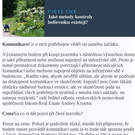
ČTĚTE VÍCE
Jaké metody kontroly
bolševníku existují?
Komunikace
Co o nich potřebujete vědět od samého začátku
Významným bodem při koupi pozemku s následnou výstavbou domu
je také přítomnost nebo možnost napojení na inženýrské sítě. Proto je
nutné prostudovat dokumenty potvrzující přítomnost stávajících
komunikací nebo možnost napojení objektu na inženýrské sítě v
budoucnu. „Radím vám, abyste nevěřili slibům, ale abyste se podívali
na dostupnost komunikace ve skutečnosti: kupující jsou často lákáni
obrázky nádherné budoucí vesnice, ale ve skutečnosti padá na
uspořádání všech potřebných systémů s mnoha tisíci náklady. na
ramena rezidentů,“ radí ředitel odboru venkovských nemovitostí
společnosti Inkom-Real Estate Andrey Kroytor.
Cena
Na co si dát pozor při čtení inzerátu?
Pozor na cenu. Pokud je podezřele nízká, musíte být připraveni, že
budete muset provádět komunikaci sami (a to bude stát spoustu peněz
a času), doporučuje Svetlana Volskaya. “Je třeba si dávat pozor na