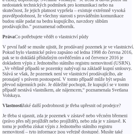
nedostatek technických podmínek pro komunikaci nebo na
skutečnost, že jejich platnost vypršela – existuje extrémně vysoká
pravděpodobnost, že všechny starosti s prováděním komunikace
budou stále padat na bedra kupujícího, navzdory slibům
prodávajícího.” poznamenal odborník.
Práva
Co potřebujete vědět o vlastnictví půdy
V první řadě se musíte ujistit, že prodávaný pozemek je ve vlastnictví.
Pokud bylo vlastnické právo zapsáno od ledna 1998 do června 2016,
pak se to dokládá příslušným osvědčením a od července 2016 je
dokladem výpis z Jednotného státního registru nemovitostí (USRN).
„Ve většině případů se pozemky nabývají na základě kupní smlouvy.
Stává se však, že pozemek není ve vlastnictví prodávajícího, ale
pronajatý s právem postoupení. V tomto případě může být sepsán
převod nájemních práv. Je důležité pochopit, že kupující se v tomto
případě nestává vlastníkem, ale nájemcem,“ poznamenala Svetlana
Volskaya.
Vlastnosti
Jaké další podrobnosti je třeba upřesnit od prodejce?
Je třeba si ujasnit, zda je pozemek v zástavě nebo věcném břemeni
(právo přes něj projíždět nebo projíždět), nebo zda je v zástavě. K
tomu je potřeba získat výpis z Jednotného státního registru
nemovitostí – tyto informace jsou veřejně dostupné. Musíte také