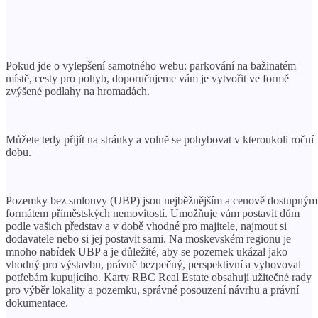
Pokud jde o vylepšení samotného webu: parkování na bažinatém
místě, cesty pro pohyb, doporučujeme vám je vytvořit ve formě
zvýšené podlahy na hromadách.
Můžete tedy přijít na stránky a volně se pohybovat v kteroukoli roční
dobu.
Pozemky bez smlouvy (UBP) jsou nejběžnějším a cenově dostupným
formátem příměstských nemovitostí. Umožňuje vám postavit dům
podle vašich představ a v době vhodné pro majitele, najmout si
dodavatele nebo si jej postavit sami. Na moskevském regionu je
mnoho nabídek UBP a je důležité, aby se pozemek ukázal jako
vhodný pro výstavbu, právně bezpečný, perspektivní a vyhovoval
potřebám kupujícího. Karty RBC Real Estate obsahují užitečné rady
pro výběr lokality a pozemku, správné posouzení návrhu a právní
dokumentace.