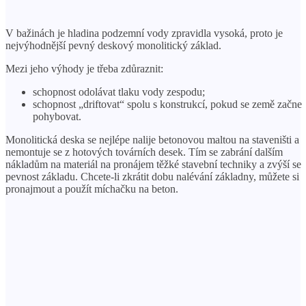
V bažinách je hladina podzemní vody zpravidla vysoká, proto je
nejvýhodnější pevný deskový monolitický základ.
Mezi jeho výhody je třeba zdůraznit:
schopnost odolávat tlaku vody zespodu;
schopnost „driftovat“ spolu s konstrukcí, pokud se země začne
pohybovat.
Monolitická deska se nejlépe nalije betonovou maltou na staveništi a
nemontuje se z hotových továrních desek. Tím se zabrání dalším
nákladům na materiál na pronájem těžké stavební techniky a zvýší se
pevnost základu. Chcete-li zkrátit dobu nalévání základny, můžete si
pronajmout a použít míchačku na beton.