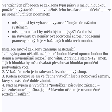
Ve vzácných případech se základna typu pásky s malou hloubkou
používá k výstavbě domu v bažině. Jeho instalace bude účelná pouze
při splnění určitých podmínek:
místo musí být vybaveno vysoce účinným drenážním
systémem;
místo pro nadaci by mělo být na nejvyšší části místa;
na staveništi by neměly být podvodní zdroje / podzemní
prameny, kterých je v bažinatých oblastech mnoho.
Instalace lištové základny zahrnuje následující:
1. Je vykopáno několik uzlů, které budou hlavní oporou budoucího
domu a rovnoměrně rozloží jeho váhu. Zpravidla stačí 9-12 jamek.
Jejich hloubka by měla dvakrát přesahovat hloubku proudění
podvodních vod.
2. V každém uzlu je instalován železobetonový sloup.
3. Kolem sloupku se asi ve třetině vytvoří násep z hoblovací zeminy,
který se následně dobře zhutní.
4. Nad násypem je vytvořena “podrážka” pásového základu –
železobetonová plošina, jejímž hlavním účelem je rovnoměrné
rozložení zatížení.