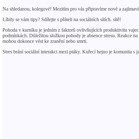
Na shledanou, kolegové! Mezitím pro vás připravíme nové a zajímav
Líbily se vám tipy? Sdílejte s přáteli na sociálních sítích. sítě!
Pohoda v kurníku je jedním z faktorů ovlivňujících produktivitu vaj
podmínkách. Důležitou složkou pohody je absence stresu. Reakce na n
mohou dokonce vést ke zranění nebo smrti.
Stres brání sociální interakci mezi ptáky. Kuřecí hejno je komunita s 