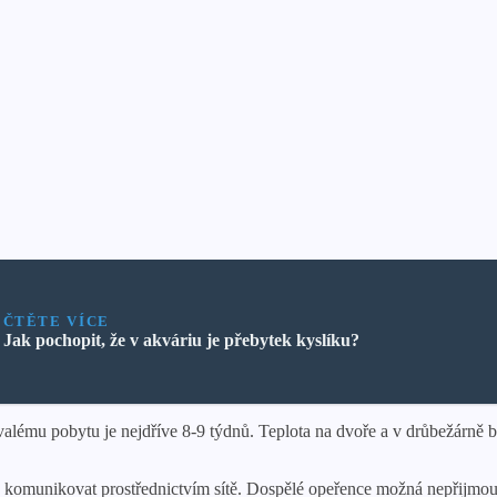
ČTĚTE VÍCE
Jak pochopit, že v akváriu je přebytek kyslíku?
valému pobytu je nejdříve 8-9 týdnů. Teplota na dvoře a v drůbežárně b
je komunikovat prostřednictvím sítě. Dospělé opeřence možná nepřijmou