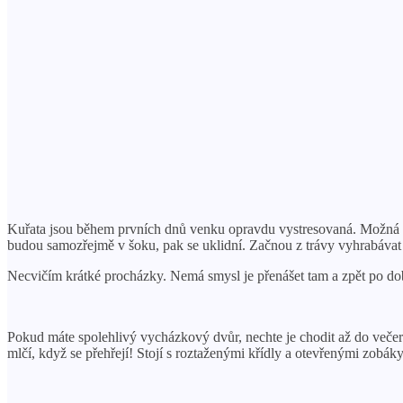
Kuřata jsou během prvních dnů venku opravdu vystresovaná. Možná bys
budou samozřejmě v šoku, pak se uklidní. Začnou z trávy vyhrabávat 
Necvičím krátké procházky. Nemá smysl je přenášet tam a zpět po do
Pokud máte spolehlivý vycházkový dvůr, nechte je chodit až do večera
mlčí, když se přehřejí! Stojí s roztaženými křídly a otevřenými zobáky,