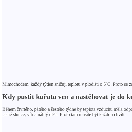
Mimochodem, každý týden snižuji teplotu v plodišti o 5ºC. Proto se za mě
Kdy pustit kuřata ven a nastěhovat je do 
Během čtvrtého, pátého a šestého týdne by teplota vzduchu měla odpo
jasné slunce, vítr a náhlý déšť. Proto tam musíte být každou chvíli.