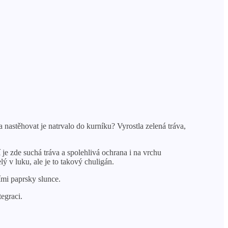
a nastěhovat je natrvalo do kurníku? Vyrostla zelená tráva,
je zde suchá tráva a spolehlivá ochrana i na vrchu
ý v luku, ale je to takový chuligán.
ími paprsky slunce.
tegraci.