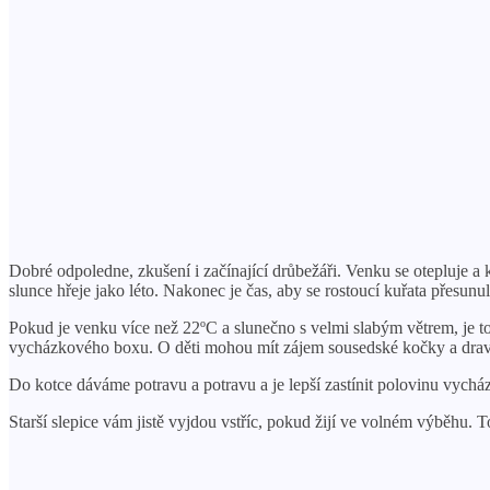
Dobré odpoledne, zkušení i začínající drůbežáři. Venku se otepluje a k
slunce hřeje jako léto. Nakonec je čas, aby se rostoucí kuřata přesunul
Pokud je venku více než 22ºC a slunečno s velmi slabým větrem, je to 
vycházkového boxu. O děti mohou mít zájem sousedské kočky a draví ptá
Do kotce dáváme potravu a potravu a je lepší zastínit polovinu vycház
Starší slepice vám jistě vyjdou vstříc, pokud žijí ve volném výběhu. T