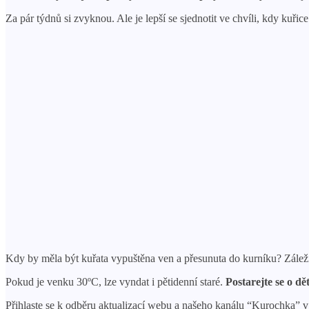
Za pár týdnů si zvyknou. Ale je lepší se sjednotit ve chvíli, kdy kuři
Kdy by měla být kuřata vypuštěna ven a přesunuta do kurníku? Zálež
Pokud je venku 30ºC, lze vyndat i pětidenní staré.
Postarejte se o dě
Přihlaste se k odběru aktualizací webu a našeho kanálu “Kurochka” 