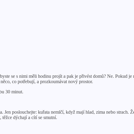
te se s nimi měli hodinu projít a pak je přivést domů? Ne. Pokud je n
něco, co potřebují, a prozkoumávat nový prostor.
bu 30 minut.
. Jen poslouchejte: kuřata nemlčí, když mají hlad, zima nebo strach. Ž
 těžce dýchají a cítí se smutní.