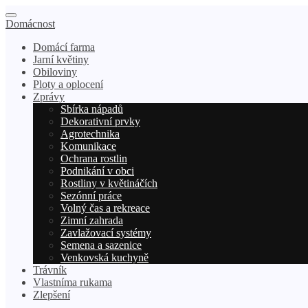
Domácnost
Domácí farma
Jarní květiny
Obiloviny
Ploty a oplocení
Zprávy
Sbírka nápadů
Dekorativní prvky
Agrotechnika
Komunikace
Ochrana rostlin
Podnikání v obci
Rostliny v květináčích
Sezónní práce
Volný čas a rekreace
Zimní zahrada
Zavlažovací systémy
Semena a sazenice
Venkovská kuchyně
Trávník
Vlastníma rukama
Zlepšení