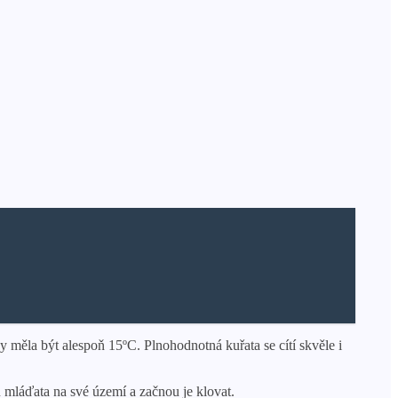
y měla být alespoň 15ºС. Plnohodnotná kuřata se cítí skvěle i
 mláďata na své území a začnou je klovat.