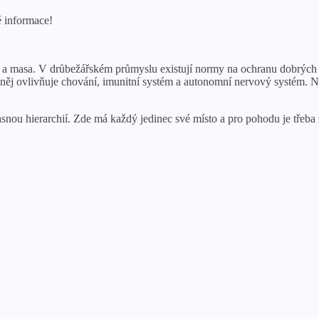
é informace!
ec a masa. V drůbežářském průmyslu existují normy na ochranu dobrých 
ěj ovlivňuje chování, imunitní systém a autonomní nervový systém. Nap
jasnou hierarchií. Zde má každý jedinec své místo a pro pohodu je třeba 