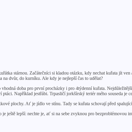
uřátka stárnou. Začátečníci si kladou otázku, kdy nechat kuřata jít ven 
a na dvůr, do kurníku. Ale kdy je nejlepší čas to udělat?
vhodná doba pro první procházky i pro 4týdenní kuřata. Nejdůležitější 
ci. Například jestřábi. Trpasličí jorkšírský teriér mého souseda je cel
kové plochy. Ať je jídlo ve stínu. Tady se kuřata schovají před spalujíc
o je ještě lepší: nechte je, ať si na sebe zvyknou pro bezproblémovou in