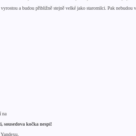
ce vyrostou a budou přibližně stejně velké jako staromilci. Pak nebudou 
í na
ti, sousedova kočka nespí!
v Yandexu.