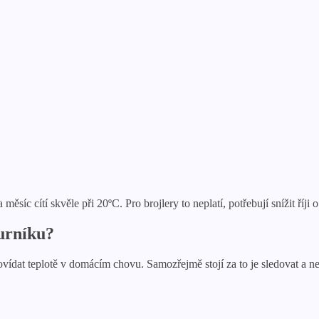
síc cítí skvěle při 20ºС. Pro brojlery to neplatí, potřebují snížit říji o
kurníku?
vídat teplotě v domácím chovu. Samozřejmě stojí za to je sledovat a 