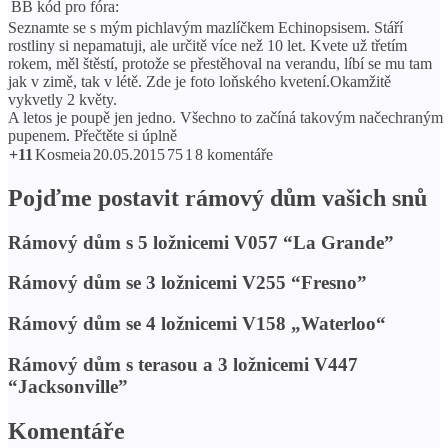
BB kód pro fóra:
Seznamte se s mým pichlavým mazlíčkem Echinopsisem. Stáří
rostliny si nepamatuji, ale určitě více než 10 let. Kvete už třetím
rokem, měl štěstí, protože se přestěhoval na verandu, líbí se mu tam
jak v zimě, tak v létě. Zde je foto loňského kvetení.Okamžitě
vykvetly 2 květy.
A letos je poupě jen jedno. Všechno to začíná takovým načechraným
pupenem. Přečtěte si úplně
+11
Kosmeia
20.05.2015
75
1
8 komentáře
Pojďme postavit rámový dům vašich snů
Rámový dům s 5 ložnicemi V057 “La Grande”
Rámový dům se 3 ložnicemi V255 “Fresno”
Rámový dům se 4 ložnicemi V158 „Waterloo“
Rámový dům s terasou a 3 ložnicemi V447
“Jacksonville”
Komentáře