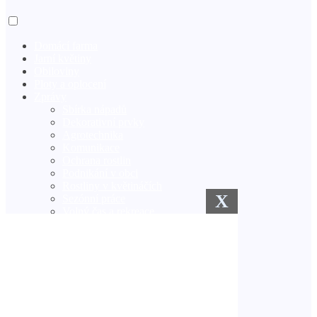
Domácí farma
Jarní květiny
Obiloviny
Ploty a oplocení
Zprávy
Sbírka nápadů
Dekorativní prvky
Agrotechnika
Komunikace
Ochrana rostlin
Podnikání v obci
Rostliny v květináčích
X
Sezónní práce
Volný čas a rekreace
Zimní zahrada
Zavlažovací systémy
Semena a sazenice
Venkovská kuchyně
Trávník
Vlastníma rukama
Zlepšení