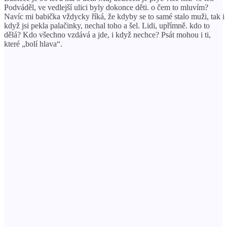
Podváděl, ve vedlejší ulici byly dokonce děti. o čem to mluvím?
Navíc mi babička vždycky říká, že kdyby se to samé stalo muži, tak i
když jsi pekla palačinky, nechal toho a šel. Lidi, upřímně. kdo to
dělá? Kdo všechno vzdává a jde, i když nechce? Psát mohou i ti,
které „bolí hlava“.