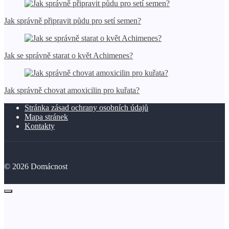
Jak správně připravit půdu pro setí semen?
Jak se správně starat o květ Achimenes?
Jak správně chovat amoxicilin pro kuřata?
Stránka zásad ochrany osobních údajů
Mapa stránek
Kontakty
©
2026
Domácnost