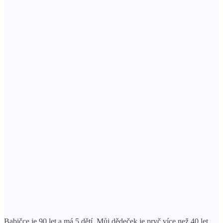
Babičce je 90 let a má 5 dětí. Můj dědeček je pryč více než 40 let.