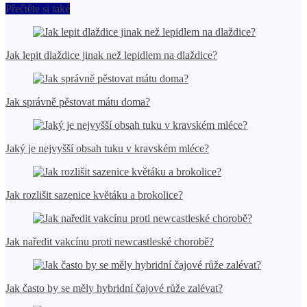
Přečtěte si také
Jak lepit dlaždice jinak než lepidlem na dlaždice?
Jak správně pěstovat mátu doma?
Jaký je nejvyšší obsah tuku v kravském mléce?
Jak rozlišit sazenice květáku a brokolice?
Jak naředit vakcínu proti newcastleské chorobě?
Jak často by se měly hybridní čajové růže zalévat?