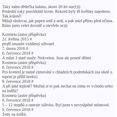
Taky mám dědečka kaktus, skoro 20 let starý)))
Poslední roky pravidelně kvete. Rekord byly tři květiny najednou.
Tak krásné!
Miluji sledovat, jak pupen sedí a sedí, a pak mizí přímo před očima.
Ráno jsem vešel dovnitř a otevřelo se)))
Kosmeia (autor příspěvku)
21. května 2015 #
profil smazán
vzdálený uživatel
7. února 2016 #
6. července 2018 #
A mám 3 staré muže. Nekvetou. Jsou ale poseté dětmi
Kosmeia (autor příspěvku)
6. července 2018 #
Pro kvetení je nutné zimování v chladných podmínkách (na okně u
topení je příliš horko)
9. července 2018 #
A při jaké teplotě? Možná si to pak nechat na zimu ve vchodu nebo
na lodžii?
Kosmeia (autor příspěvku)
9. července 2018 #
5 – 12 stupňů a omezte zálivku. Byl jsem v nevytápěné místnosti.
9. července 2018 #
Tedy na lodžii.