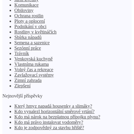
Komunikace
Obiloviny
Ochrana rostlin
Ploty a oplocení
Podnikání v obci
Rostliny v květináčích
Sbírka nápadů
Semena a sazenice
Sezónní práce
Trávník
Venkovská kuchyně
Vlastníma rukama
Volný čas a rekreace
Zavlažovací systémy
Zimní zahrada
Zlepšení
Nejnovější příspěvky
Který hmyz napadá housenky a slimáky?
Kdo vynalezl horizontální směrové vrtání?
Kdo má nárok na bezplatnou přípojku plynu?
Kdo má právo instalovat vodoměry?
Kdo je zodpovědný za stavbu hřiště?