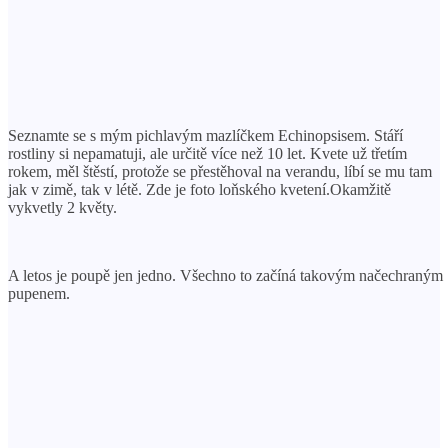
Seznamte se s mým pichlavým mazlíčkem Echinopsisem. Stáří
rostliny si nepamatuji, ale určitě více než 10 let. Kvete už třetím
rokem, měl štěstí, protože se přestěhoval na verandu, líbí se mu tam
jak v zimě, tak v létě. Zde je foto loňského kvetení.Okamžitě
vykvetly 2 květy.
A letos je poupě jen jedno. Všechno to začíná takovým načechraným
pupenem.