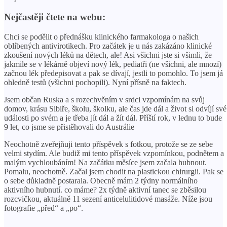
Nejčastěji čtete na webu:
Chci se podělit o přednášku klinického farmakologa o našich
oblíbených antivirotikech. Pro začátek je u nás zakázáno klinické
zkoušení nových léků na dětech, ale! Asi všichni jste si všimli, že
jakmile se v lékárně objeví nový lék, pediatři (ne všichni, ale mnozí)
začnou lék předepisovat a pak se dívají, jestli to pomohlo. To jsem já
ohledně testů (všichni pochopili). Nyní přísně na faktech.
Jsem občan Ruska a s rozechvěním v srdci vzpomínám na svůj
domov, krásu Sibiře, školu, školku, ale čas jde dál a život si odvíjí své
události po svém a je třeba jít dál a žít dál. Příští rok, v lednu to bude
9 let, co jsme se přistěhovali do Austrálie
Neochotně zveřejňuji tento příspěvek s fotkou, protože se ze sebe
velmi stydím. Ale budiž mi tento příspěvek vzpomínkou, podnětem a
malým vychloubáním! Na začátku měsíce jsem začala hubnout.
Pomalu, neochotně. Začal jsem chodit na plastickou chirurgii. Pak se
o sebe důkladně postarala. Obecně mám 2 týdny normálního
aktivního hubnutí. co máme? 2x týdně aktivní tanec se zběsilou
rozcvičkou, aktuálně 11 sezení anticelulitidové masáže. Níže jsou
fotografie „před“ a „po“.