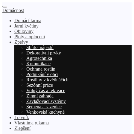
Domácnost
Domácí farma
Jarní květiny
Obiloviny
Ploty a oplocení
Zprávy
Sbírka nápadů
Dekorativní prvky
Agrotechnika
Komunikace
Ochrana rostlin
Podnikání v obci
Rostliny v květináčích
Sezónní práce
Volný čas a rekreace
Zimní zahrada
Zavlažovací systémy
Semena a sazenice
Venkovská kuchyně
Trávník
Vlastníma rukama
Zlepšení