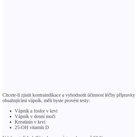
Chcete-li zjistit kontraindikace a vyhodnotit účinnost léčby přípravky
obsahujícími vápník, měli byste provést testy:
Vápník a fosfor v krvi
Vápník v denní moči
Kreatinin v krvi
25-OH vitamín D