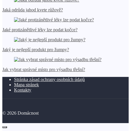
Jaká odrůda jahod kvete růžově?
Jaké protizánětlivé léky lze podat kočce?
Jaký je nejlepší produkt pro žumpy?
Jak vybrat správné místo pro výsadbu třešní?
Stránka zásad ochrany osobních údajů
Mapa stránek
Kontakty
©
2026
Domácnost