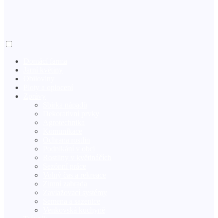
Domácí farma
Jarní květiny
Obiloviny
Ploty a oplocení
Zprávy
Sbírka nápadů
Dekorativní prvky
Agrotechnika
Komunikace
Ochrana rostlin
Podnikání v obci
Rostliny v květináčích
X
Sezónní práce
Volný čas a rekreace
Zimní zahrada
Zavlažovací systémy
Semena a sazenice
Venkovská kuchyně