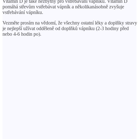
Vitamin D je také nezbytný pro vstřebávání vápníku. Vitamin D
pomáhá střevům vstřebávat vápník a několikanásobně zvyšuje
vstřebávání vápníku.
Vezměte prosím na vědomí, že všechny ostatní léky a doplňky stravy
je nejlepší užívat odděleně od doplňků vápníku (2-3 hodiny před
nebo 4-6 hodin po).