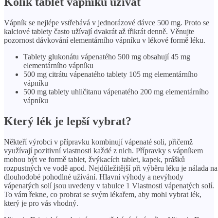
Kolik tablet vápníku užívat
Vápník se nejlépe vstřebává v jednorázové dávce 500 mg. Proto se
kalciové tablety často užívají dvakrát až třikrát denně. Věnujte
pozornost dávkování elementárního vápníku v lékové formě léku.
Tablety glukonátu vápenatého 500 mg obsahují 45 mg
elementárního vápníku
500 mg citrátu vápenatého tablety 105 mg elementárního
vápníku
500 mg tablety uhličitanu vápenatého 200 mg elementárního
vápníku
Který lék je lepší vybrat?
Někteří výrobci v přípravku kombinují vápenaté soli, přičemž
využívají pozitivní vlastnosti každé z nich. Přípravky s vápníkem
mohou být ve formě tablet, žvýkacích tablet, kapek, prášků
rozpustných ve vodě apod. Nejdůležitější při výběru léku je nálada na
dlouhodobé pohodlné užívání. Hlavní výhody a nevýhody
vápenatých solí jsou uvedeny v tabulce 1 Vlastnosti vápenatých solí.
To vám řekne, co probrat se svým lékařem, aby mohl vybrat lék,
který je pro vás vhodný.