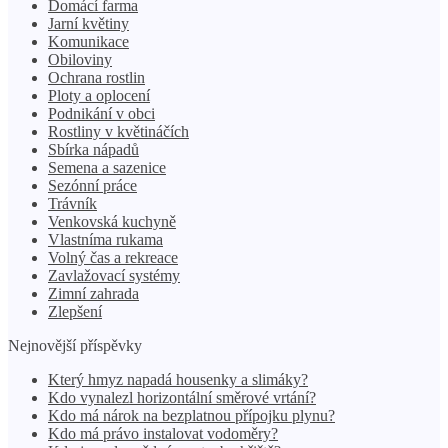
Domácí farma
Jarní květiny
Komunikace
Obiloviny
Ochrana rostlin
Ploty a oplocení
Podnikání v obci
Rostliny v květináčích
Sbírka nápadů
Semena a sazenice
Sezónní práce
Trávník
Venkovská kuchyně
Vlastníma rukama
Volný čas a rekreace
Zavlažovací systémy
Zimní zahrada
Zlepšení
Nejnovější příspěvky
Který hmyz napadá housenky a slimáky?
Kdo vynalezl horizontální směrové vrtání?
Kdo má nárok na bezplatnou přípojku plynu?
Kdo má právo instalovat vodoměry?