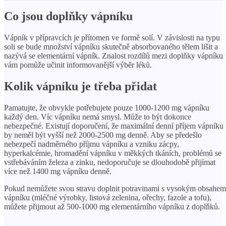
Co jsou doplňky vápníku
Vápník v přípravcích je přítomen ve formě solí. V závislosti na typu
soli se bude množství vápníku skutečně absorbovaného tělem lišit a
nazývá se elementární vápník. Znalost rozdílů mezi doplňky vápníku
vám pomůže učinit informovanější výběr léků.
Kolik vápníku je třeba přidat
Pamatujte, že obvykle potřebujete pouze 1000-1200 mg vápníku
každý den. Víc vápníku nemá smysl. Může to být dokonce
nebezpečné. Existují doporučení, že maximální denní příjem vápníku
by neměl být vyšší než 2000-2500 mg denně. Aby se předešlo
nebezpečí nadměrného příjmu vápníku a vzniku zácpy,
hyperkalcémie, hromadění vápníku v měkkých tkáních, problémů se
vstřebáváním železa a zinku, nedoporučuje se dlouhodobě přijímat
více než 1400 mg vápníku denně.
Pokud nemůžete svou stravu doplnit potravinami s vysokým obsahem
vápníku (mléčné výrobky, listová zelenina, ořechy, fazole a tofu),
můžete přijmout až 500-1000 mg elementárního vápníku z doplňků.