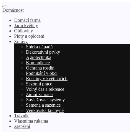
Domácnost
Domácí farma
Jarní květiny
Obiloviny
Ploty a oplocení
Zprávy
Sbírka nápadů
Dekorativní prvky
Agrotechnika
Komunikace
Ochrana rostlin
Podnikání v obci
Rostliny v květináčích
Sezónní práce
Volný čas a rekreace
Zimní zahrada
Zavlažovací systémy
Semena a sazenice
Venkovská kuchyně
Trávník
Vlastníma rukama
Zlepšení