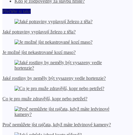
Kdo je zodpovědný za stavbu hřiště?
Přečtěte si také
Jaké potraviny vyplavují železo z těla?
Je možné jíst nekastrované kozí maso?
Jaké rostliny by neměly být vysazeny vedle hortenzie?
Co je pro muže zdravější, kopr nebo petržel?
Proč nemůžete jíst rajčata, když máte ledvinové kameny?