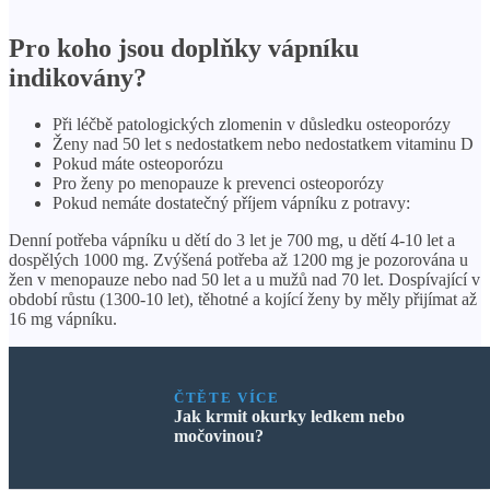
Pro koho jsou doplňky vápníku
indikovány?
Při léčbě patologických zlomenin v důsledku osteoporózy
Ženy nad 50 let s nedostatkem nebo nedostatkem vitaminu D
Pokud máte osteoporózu
Pro ženy po menopauze k prevenci osteoporózy
Pokud nemáte dostatečný příjem vápníku z potravy:
Denní potřeba vápníku u dětí do 3 let je 700 mg, u dětí 4-10 let a
dospělých 1000 mg. Zvýšená potřeba až 1200 mg je pozorována u
žen v menopauze nebo nad 50 let a u mužů nad 70 let. Dospívající v
období růstu (1300-10 let), těhotné a kojící ženy by měly přijímat až
16 mg vápníku.
ČTĚTE VÍCE
Jak krmit okurky ledkem nebo
močovinou?