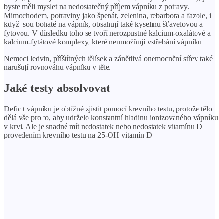
byste měli myslet na nedostatečný příjem vápníku z potravy.
Mimochodem, potraviny jako špenát, zelenina, rebarbora a fazole, i
když jsou bohaté na vápník, obsahují také kyselinu šťavelovou a
fytovou. V důsledku toho se tvoří nerozpustné kalcium-oxalátové a
kalcium-fytátové komplexy, které neumožňují vstřebání vápníku.
Nemoci ledvin, příštítných tělísek a zánětlivá onemocnění střev také
narušují rovnováhu vápníku v těle.
Jaké testy absolvovat
Deficit vápníku je obtížné zjistit pomocí krevního testu, protože tělo
dělá vše pro to, aby udrželo konstantní hladinu ionizovaného vápníku
v krvi. Ale je snadné mít nedostatek nebo nedostatek vitamínu D
provedením krevního testu na 25-OH vitamín D.