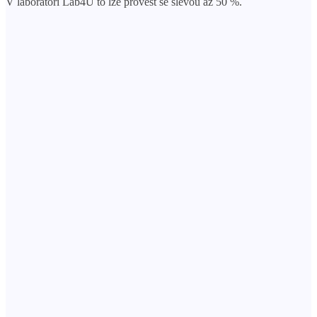
V laboratoři Lab4U to lze provést se slevou až 50 %.