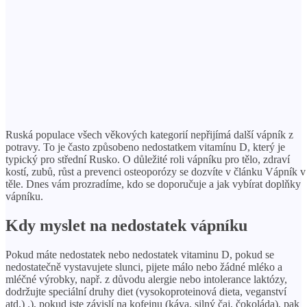
Ruská populace všech věkových kategorií nepřijímá další vápník z
potravy. To je často způsobeno nedostatkem vitamínu D, který je
typický pro střední Rusko. O důležité roli vápníku pro tělo, zdraví
kostí, zubů, růst a prevenci osteoporózy se dozvíte v článku Vápník v
těle. Dnes vám prozradíme, kdo se doporučuje a jak vybírat doplňky
vápníku.
Kdy myslet na nedostatek vápníku
Pokud máte nedostatek nebo nedostatek vitaminu D, pokud se
nedostatečně vystavujete slunci, pijete málo nebo žádné mléko a
mléčné výrobky, např. z důvodu alergie nebo intolerance laktózy,
dodržujte speciální druhy diet (vysokoproteinová dieta, veganství
atd.) .), pokud jste závislí na kofeinu (káva, silný čaj, čokoláda), pak