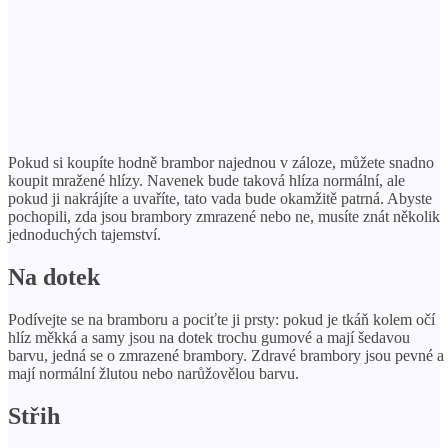
Pokud si koupíte hodně brambor najednou v záloze, můžete snadno
koupit mražené hlízy. Navenek bude taková hlíza normální, ale
pokud ji nakrájíte a uvaříte, tato vada bude okamžitě patrná. Abyste
pochopili, zda jsou brambory zmrazené nebo ne, musíte znát několik
jednoduchých tajemství.
Na dotek
Podívejte se na bramboru a pociťte ji prsty: pokud je tkáň kolem očí
hlíz měkká a samy jsou na dotek trochu gumové a mají šedavou
barvu, jedná se o zmrazené brambory. Zdravé brambory jsou pevné a
mají normální žlutou nebo narůžovělou barvu.
Střih