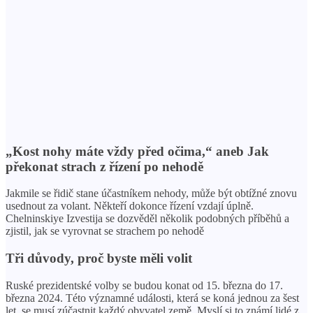
„Kost nohy máte vždy před očima,“ aneb Jak
překonat strach z řízení po nehodě
Jakmile se řidič stane účastníkem nehody, může být obtížné znovu
usednout za volant. Někteří dokonce řízení vzdají úplně.
Chelninskiye Izvestija se dozvěděl několik podobných příběhů a
zjistil, jak se vyrovnat se strachem po nehodě
Tři důvody, proč byste měli volit
Ruské prezidentské volby se budou konat od 15. března do 17.
března 2024. Této významné události, která se koná jednou za šest
let, se musí zúčastnit každý obyvatel země. Myslí si to známí lidé z