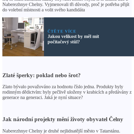
Naberezhnye Chelny. Vyjmenovali tři důvody, proč je potřeba přijít
do volební místnosti a volit svého kandidáta
ČTĚTE VÍCE
Jakou velikost by měl mít
počítačový stůl?
Zlaté šperky: poklad nebo šrot?
Zlato bývalo považováno za hodnotu číslo jedna. Produkty byly
rodinným dědictvím: byly pečlivě uloženy v krabicích a předávány z
generace na generaci. Jaká je nyní situace?
Jak národní projekty mění životy obyvatel Čelny
Naberezhnye Chelny je druhé nejlidnatější město v Tatarstánu.