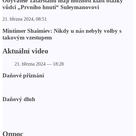
Obyvatelé Tatarstánu mají možnost klást otázky
vůdci „Prvního hnutí“ Suleymanovovi
21. března 2024, 08:51
Mintimer Shaimiev: Nikdy u nás nebyly volby s
takovým vzestupem
Aktuální video
21. března 2024 — 18:28
Daňové přiznání
Daňový dluh
Опрос