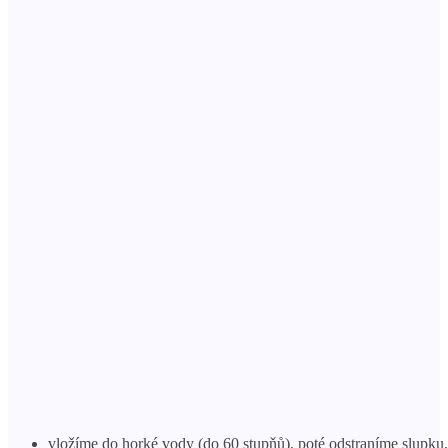
vložíme do horké vody (do 60 stupňů), poté odstraníme slupku,