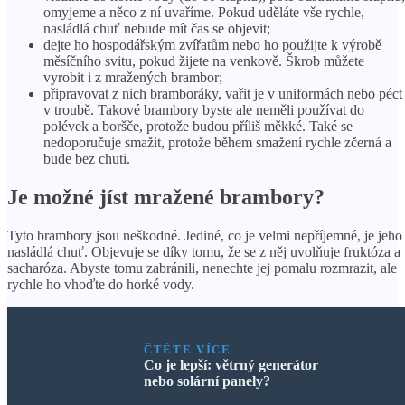
omyjeme a něco z ní uvaříme. Pokud uděláte vše rychle,
nasládlá chuť nebude mít čas se objevit;
dejte ho hospodářským zvířatům nebo ho použijte k výrobě
měsíčního svitu, pokud žijete na venkově. Škrob můžete
vyrobit i z mražených brambor;
připravovat z nich bramboráky, vařit je v uniformách nebo péct
v troubě. Takové brambory byste ale neměli používat do
polévek a boršče, protože budou příliš měkké. Také se
nedoporučuje smažit, protože během smažení rychle zčerná a
bude bez chuti.
Je možné jíst mražené brambory?
Tyto brambory jsou neškodné. Jediné, co je velmi nepříjemné, je jeho
nasládlá chuť. Objevuje se díky tomu, že se z něj uvolňuje fruktóza a
sacharóza. Abyste tomu zabránili, nenechte jej pomalu rozmrazit, ale
rychle ho vhoďte do horké vody.
ČTĚTE VÍCE
Co je lepší: větrný generátor
nebo solární panely?