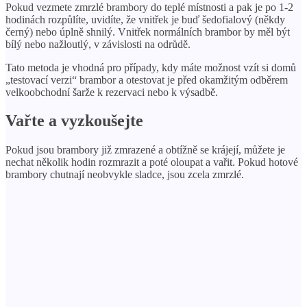
Pokud vezmete zmrzlé brambory do teplé místnosti a pak je po 1-2
hodinách rozpůlíte, uvidíte, že vnitřek je buď šedofialový (někdy
černý) nebo úplně shnilý. Vnitřek normálních brambor by měl být
bílý nebo nažloutlý, v závislosti na odrůdě.
Tato metoda je vhodná pro případy, kdy máte možnost vzít si domů
„testovací verzi“ brambor a otestovat je před okamžitým odběrem
velkoobchodní šarže k rezervaci nebo k výsadbě.
Vařte a vyzkoušejte
Pokud jsou brambory již zmrazené a obtížně se krájejí, můžete je
nechat několik hodin rozmrazit a poté oloupat a vařit. Pokud hotové
brambory chutnají neobvykle sladce, jsou zcela zmrzlé.