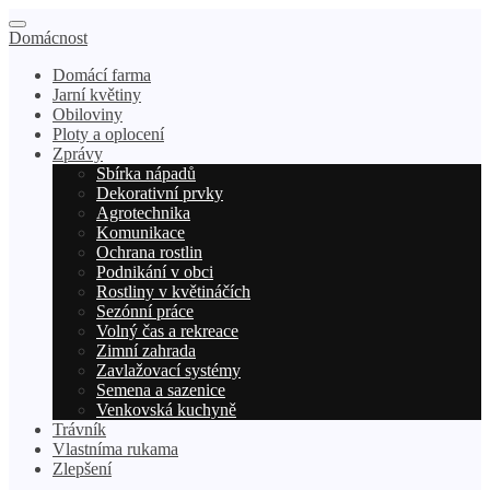
Domácnost
Domácí farma
Jarní květiny
Obiloviny
Ploty a oplocení
Zprávy
Sbírka nápadů
Dekorativní prvky
Agrotechnika
Komunikace
Ochrana rostlin
Podnikání v obci
Rostliny v květináčích
Sezónní práce
Volný čas a rekreace
Zimní zahrada
Zavlažovací systémy
Semena a sazenice
Venkovská kuchyně
Trávník
Vlastníma rukama
Zlepšení