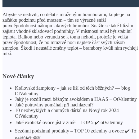
Abyste se nedivili, co dělat s mraženými bramborami, kupte je na
začátku podzimu před mrazem – tím se výrazně sníží
pravděpodobnost nákupu takových brambor. Snažte se také hlízám
zajistit vhodné skladovací podmínky. V místnosti musí být stabilní
teplota. Balkon nebo veranda se k tomu nehodí, protože je velká
pravděpodobnost, že po mrazivé noci najdete část svých zásob
zmrzlou. Škodí i neustálé změny teplot – brambory kvůli nim rychleji
mizí.
Nové články
Královské žampiony – jak se liší od těch běžných? — blog
OtValentiny
Jaký je rozdíl mezi běžným avokádem a HAAS – OtValentiny
Jaké potraviny pomáhají při nachlazení?
10 neobvyklých a chutných dárků na Nový rok 2024 –
OtValentiny
Jaké exotické ovoce jíst v zimě – TOP 5 ✔️ otValentiny
Sezónní podzimní produkty – TOP 10 zeleniny a ovoce ✔️ To
nejdůležitější