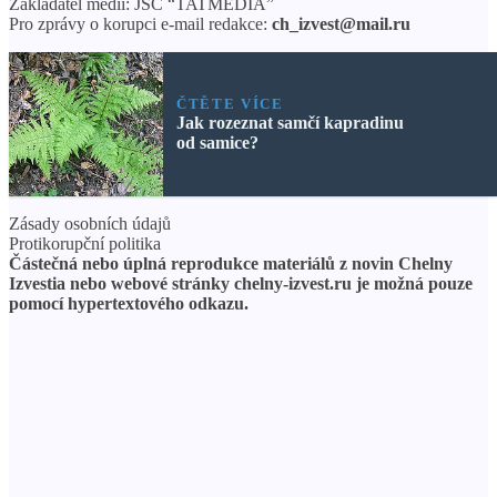
Zakladatel médií: JSC “TATMEDIA”
Pro zprávy o korupci e-mail redakce:
ch_izvest@mail.ru
ČTĚTE VÍCE
Jak rozeznat samčí kapradinu
od samice?
Zásady osobních údajů
Protikorupční politika
Částečná nebo úplná reprodukce materiálů z novin Chelny
Izvestia nebo webové stránky chelny-izvest.ru je možná pouze
pomocí hypertextového odkazu.