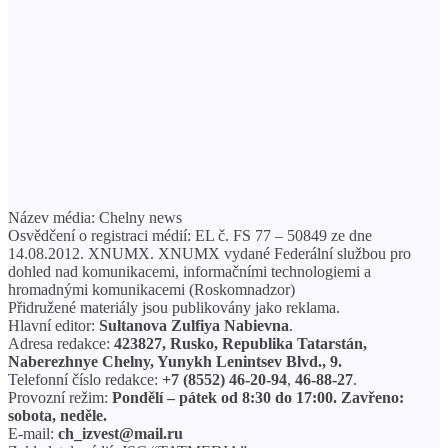
Název média: Chelny news
Osvědčení o registraci médií: EL č. FS 77 – 50849 ze dne
14.08.2012. XNUMX. XNUMX vydané Federální službou pro
dohled nad komunikacemi, informačními technologiemi a
hromadnými komunikacemi (Roskomnadzor)
Přidružené materiály jsou publikovány jako reklama.
Hlavní editor:
Sultanova Zulfiya Nabievna
.
Adresa redakce:
423827, Rusko, Republika Tatarstán,
Naberezhnye Chelny, Yunykh Lenintsev Blvd., 9.
Telefonní číslo redakce:
+7 (8552) 46-20-94
,
46-88-27
.
Provozní režim:
Pondělí – pátek od 8:30 do 17:00. Zavřeno:
sobota, neděle.
E-mail:
ch_izvest@mail.ru