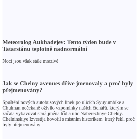
Meteorolog Aukhadejev: Tento týden bude v
Tatarstánu teplotně nadnormální
Noci jsou však stále mrazivé
Jak se Chelny avenues dříve jmenovaly a proč byly
přejmenovány?
Spuštění nových autobusových linek po ulicích Syuyumbike a
Chulman nečekaně oživilo vzpomínky našich čtenářů, kterým se
začala vybavovat stará jména tříd a ulic Naberezhnye Chelny.
Chelninskiye Izvestija hovořil s místním historikem, který řekl, proč
byly přejmenovány