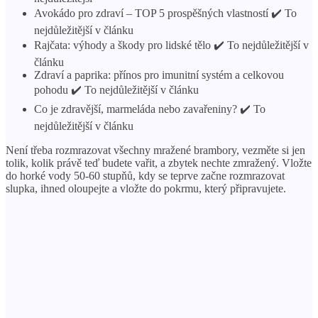
Avokádo pro zdraví – TOP 5 prospěšných vlastností ✔️ To
nejdůležitější v článku
Rajčata: výhody a škody pro lidské tělo ✔️ To nejdůležitější v
článku
Zdraví a paprika: přínos pro imunitní systém a celkovou
pohodu ✔️ To nejdůležitější v článku
Co je zdravější, marmeláda nebo zavařeniny? ✔️ To
nejdůležitější v článku
Není třeba rozmrazovat všechny mražené brambory, vezměte si jen
tolik, kolik právě teď budete vařit, a zbytek nechte zmražený. Vložte
do horké vody 50-60 stupňů, kdy se teprve začne rozmrazovat
slupka, ihned oloupejte a vložte do pokrmu, který připravujete.