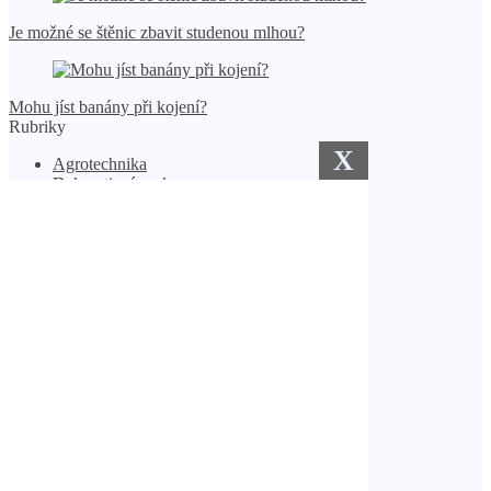
Je možné se štěnic zbavit studenou mlhou?
Mohu jíst banány při kojení?
Rubriky
X
Agrotechnika
Dekorativní prvky
Domácí farma
Jarní květiny
Komunikace
Obiloviny
Ochrana rostlin
Ploty a oplocení
Podnikání v obci
Rostliny v květináčích
Sbírka nápadů
Semena a sazenice
Sezónní práce
Trávník
Venkovská kuchyně
Vlastníma rukama
Volný čas a rekreace