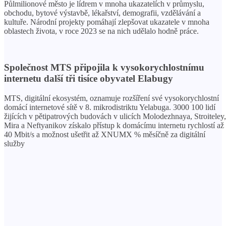
Půlmilionové město je lídrem v mnoha ukazatelích v průmyslu,
obchodu, bytové výstavbě, lékařství, demografii, vzdělávání a
kultuře. Národní projekty pomáhají zlepšovat ukazatele v mnoha
oblastech života, v roce 2023 se na nich udělalo hodně práce.
Společnost MTS připojila k vysokorychlostnímu
internetu další tři tisíce obyvatel Elabugy
MTS, digitální ekosystém, oznamuje rozšíření své vysokorychlostní
domácí internetové sítě v 8. mikrodistriktu Yelabuga. 3000 100 lidí
žijících v pětipatrových budovách v ulicích Molodezhnaya, Stroiteley,
Mira a Neftyanikov získalo přístup k domácímu internetu rychlostí až
40 Mbit/s a možnost ušetřit až XNUMX % měsíčně za digitální
služby