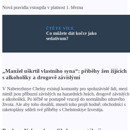
Nová pravidla vstoupila v platnost 1. března
ČTĚTE VÍCE
Co můžete dát kočce jako
sedativum?
„Manžel uškrtil vlastního syna“: příběhy žen žijících
s alkoholiky a drogově závislými
V Naberezhnye Chelny existují komunity pro spoluzávislé lidi, mezi
nimiž jsou příbuzní závislých na hazardních hrách, drogově závislých
a alkoholiků. Po léčbě se postupně vracejí do normálního zdravého
života. Ale aby toho dosáhli, museli toho projít hodně; obchodníci s
raketoplány sdíleli své příběhy s Chelninskiye Izvestija.