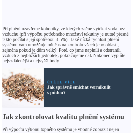
Při plnění uzavřeme kohoutky, ze kterých začne vytékat voda bez
vzduchu (při výpočtu potřebného množství tekutiny je nutné přesně
takto počítat s její spotřebou 3-5%). Také nízká rychlost plnění
systému vám umožňuje mít čas na kontrolu všech jeho oblastí,
zejména pokud je dům velký. Poté, co jsme naplnili a odstranili
vzduch z nejbližších jednotek, pokračujeme dál. Nakonec vyplňte
nejvzdálenější a nejvyšší body.
ČTĚTE VÍCE
Jak správně smíchat vermikulit
s půdou?
Jak zkontrolovat kvalitu plnění systému
Při výpočtu výkonu topného systému je vhodné zobrazit nejen