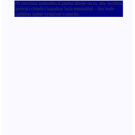
Při otevírání kohoutku k plnění dbejte na to, aby rychlost
(průtok) chladicí kapaliny byla minimální – tím bude
zajištěno úplné vytlačení vzduchu.