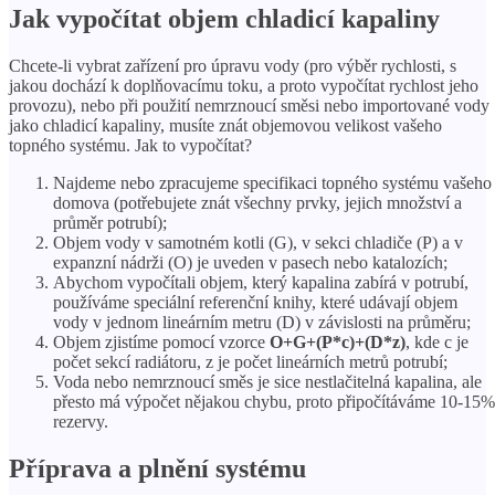
Jak vypočítat objem chladicí kapaliny
Chcete-li vybrat zařízení pro úpravu vody (pro výběr rychlosti, s
jakou dochází k doplňovacímu toku, a proto vypočítat rychlost jeho
provozu), nebo při použití nemrznoucí směsi nebo importované vody
jako chladicí kapaliny, musíte znát objemovou velikost vašeho
topného systému. Jak to vypočítat?
Najdeme nebo zpracujeme specifikaci topného systému vašeho
domova (potřebujete znát všechny prvky, jejich množství a
průměr potrubí);
Objem vody v samotném kotli (G), v sekci chladiče (P) a v
expanzní nádrži (O) je uveden v pasech nebo katalozích;
Abychom vypočítali objem, který kapalina zabírá v potrubí,
používáme speciální referenční knihy, které udávají objem
vody v jednom lineárním metru (D) v závislosti na průměru;
Objem zjistíme pomocí vzorce
O+G+(P*c)+(D*z)
, kde c je
počet sekcí radiátoru, z je počet lineárních metrů potrubí;
Voda nebo nemrznoucí směs je sice nestlačitelná kapalina, ale
přesto má výpočet nějakou chybu, proto připočítáváme 10-15%
rezervy.
Příprava a plnění systému