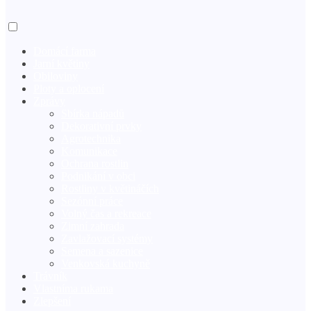
Domácí farma
Jarní květiny
Obiloviny
Ploty a oplocení
Zprávy
Sbírka nápadů
Dekorativní prvky
Agrotechnika
Komunikace
Ochrana rostlin
Podnikání v obci
Rostliny v květináčích
X
Sezónní práce
Volný čas a rekreace
Zimní zahrada
Zavlažovací systémy
Semena a sazenice
Venkovská kuchyně
Trávník
Vlastníma rukama
Zlepšení