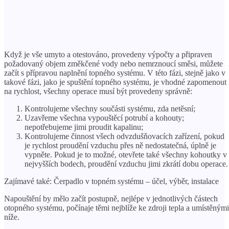
Když je vše umyto a otestováno, provedeny výpočty a připraven
požadovaný objem změkčené vody nebo nemrznoucí směsi, můžete
začít s přípravou naplnění topného systému. V této fázi, stejně jako v
takové fázi, jako je spuštění topného systému, je vhodné zapomenout
na rychlost, všechny operace musí být provedeny správně:
Kontrolujeme všechny součásti systému, zda netěsní;
Uzavřeme všechna vypouštěcí potrubí a kohouty;
nepotřebujeme jimi proudit kapalinu;
Kontrolujeme činnost všech odvzdušňovacích zařízení, pokud
je rychlost proudění vzduchu přes ně nedostatečná, úplně je
vypněte. Pokud je to možné, otevřete také všechny kohoutky v
nejvyšších bodech, proudění vzduchu jimi zkrátí dobu operace.
Zajímavé také: Čerpadlo v topném systému – účel, výběr, instalace
Napouštění by mělo začít postupně, nejlépe v jednotlivých částech
otopného systému, počínaje těmi nejblíže ke zdroji tepla a umístěnými
níže.