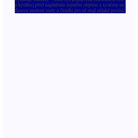
a kyslíku) před naplněním topného objemu a systémy na
úpravu studené vody a činidla pro ně stojí nějaké peníze.