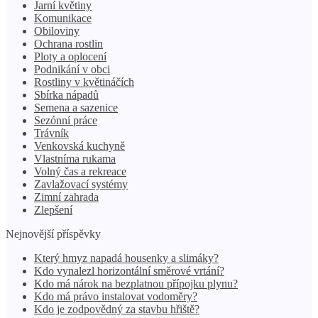
Jarní květiny
Komunikace
Obiloviny
Ochrana rostlin
Ploty a oplocení
Podnikání v obci
Rostliny v květináčích
Sbírka nápadů
Semena a sazenice
Sezónní práce
Trávník
Venkovská kuchyně
Vlastníma rukama
Volný čas a rekreace
Zavlažovací systémy
Zimní zahrada
Zlepšení
Nejnovější příspěvky
Který hmyz napadá housenky a slimáky?
Kdo vynalezl horizontální směrové vrtání?
Kdo má nárok na bezplatnou přípojku plynu?
Kdo má právo instalovat vodoměry?
Kdo je zodpovědný za stavbu hřiště?