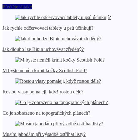
Přečtěte si také
Jak rychle odčervovací tablety u psů účinkují?
Jak dlouho lze Bipin uchovávat zředěný?
M byste neměli krmit kočky Scottish Fold?
Rostou vlasy pomaleji, když rostou déle?
Co je zobrazeno na topografických plánech?
Musím jahodám při výsadbě ostříhat listy?