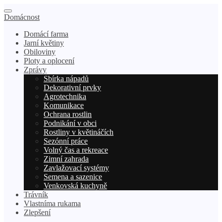
Domácnost
Domácí farma
Jarní květiny
Obiloviny
Ploty a oplocení
Zprávy
Sbírka nápadů
Dekorativní prvky
Agrotechnika
Komunikace
Ochrana rostlin
Podnikání v obci
Rostliny v květináčích
Sezónní práce
Volný čas a rekreace
Zimní zahrada
Zavlažovací systémy
Semena a sazenice
Venkovská kuchyně
Trávník
Vlastníma rukama
Zlepšení