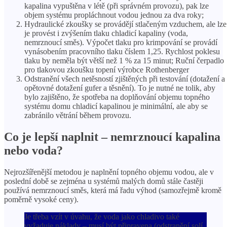
kapalina vypuštěna v létě (při správném provozu), pak lze
objem systému propláchnout vodou jednou za dva roky;
Hydraulické zkoušky se provádějí stlačeným vzduchem, ale lze
je provést i zvýšením tlaku chladicí kapaliny (voda,
nemrznoucí směs). Výpočet tlaku pro krimpování se provádí
vynásobením pracovního tlaku číslem 1,25. Rychlost poklesu
tlaku by neměla být větší než 1 % za 15 minut; Ruční čerpadlo
pro tlakovou zkoušku topení výrobce Rothenberger
Odstranění všech netěsností zjištěných při testování (dotažení a
opětovné dotažení gufer a těsnění). To je nutné ne tolik, aby
bylo zajištěno, že spotřeba na doplňování objemu topného
systému domu chladicí kapalinou je minimální, ale aby se
zabránilo větrání během provozu.
Co je lepší naplnit – nemrznoucí kapalina
nebo voda?
Nejrozšířenější metodou je naplnění topného objemu vodou, ale v
poslední době se zejména u systémů malých domů stále častěji
používá nemrznoucí směs, která má řadu výhod (samozřejmě kromě
poměrně vysoké ceny).
Je třeba vzít v úvahu, že voda jako chladivo také
vyžaduje náklady – musí být připravena (odstranění solí