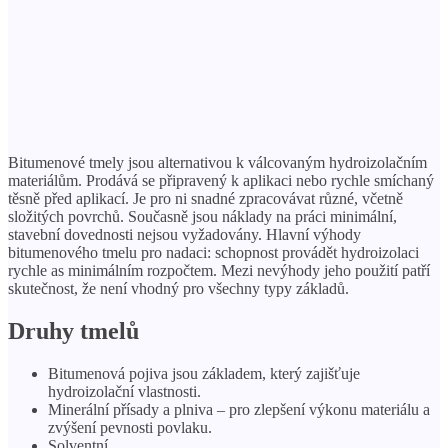
Bitumenové tmely jsou alternativou k válcovaným hydroizolačním
materiálům. Prodává se připravený k aplikaci nebo rychle smíchaný
těsně před aplikací. Je pro ni snadné zpracovávat různé, včetně
složitých povrchů. Současně jsou náklady na práci minimální,
stavební dovednosti nejsou vyžadovány. Hlavní výhody
bitumenového tmelu pro nadaci: schopnost provádět hydroizolaci
rychle as minimálním rozpočtem. Mezi nevýhody jeho použití patří
skutečnost, že není vhodný pro všechny typy základů.
Druhy tmelů
Bitumenová pojiva jsou základem, který zajišťuje
hydroizolační vlastnosti.
Minerální přísady a plniva – pro zlepšení výkonu materiálu a
zvýšení pevnosti povlaku.
Solventní.