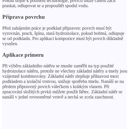
Pokud dojde k porušení technologie, povrch může časem začít
praskat, odlupovat se a propouštět spodní vodu.
Příprava povrchu
Před zahájením práce je podklad připraven: povrch musí být
vyrovnán, prach, špína, stará hydroizolace, pokud bobtná, odlupuje
se od podkladu. Pro aplikaci kompozice musí být povrch důkladně
vysušen.
Aplikace primeru
Při výběru základního nátěru se musíte zaměřit na typ použité
hydroizolace nátěru, protože ne všechny základní nátěry a tmely jsou
vzájemně kombinovány. Základní nátěr zlepšuje přilnavost mezi
podkladem a izolační vrstvou, snižuje spotřebu tmelu. Nanáší se na
předem připravený povrch válečkem s krátkým vlasem. Při
zpracování složitých prvků můžete použít štětec. Základní nátěr se
nanáší v jedné rovnoměrné vrstvě a nechá se zcela zaschnout.