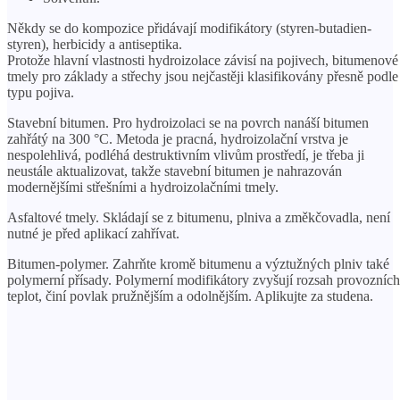
Někdy se do kompozice přidávají modifikátory (styren-butadien-
styren), herbicidy a antiseptika.
Protože hlavní vlastnosti hydroizolace závisí na pojivech, bitumenové
tmely pro základy a střechy jsou nejčastěji klasifikovány přesně podle
typu pojiva.
Stavební bitumen. Pro hydroizolaci se na povrch nanáší bitumen
zahřátý na 300 °C. Metoda je pracná, hydroizolační vrstva je
nespolehlivá, podléhá destruktivním vlivům prostředí, je třeba ji
neustále aktualizovat, takže stavební bitumen je nahrazován
modernějšími střešními a hydroizolačními tmely.
Asfaltové tmely. Skládají se z bitumenu, plniva a změkčovadla, není
nutné je před aplikací zahřívat.
Bitumen-polymer. Zahrňte kromě bitumenu a výztužných plniv také
polymerní přísady. Polymerní modifikátory zvyšují rozsah provozních
teplot, činí povlak pružnějším a odolnějším. Aplikujte za studena.