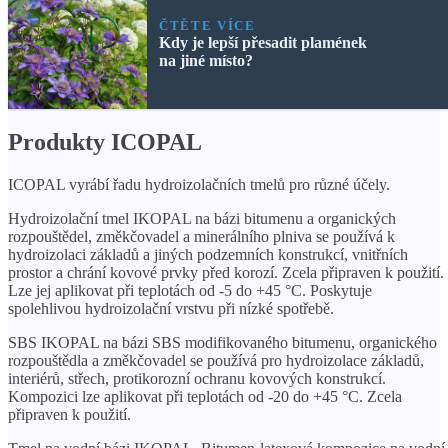
ČTĚTE VÍCE
Kdy je lepší přesadit plamének
na jiné místo?
Produkty ICOPAL
ICOPAL vyrábí řadu hydroizolačních tmelů pro různé účely.
Hydroizolační tmel IKOPAL na bázi bitumenu a organických
rozpouštědel, změkčovadel a minerálního plniva se používá k
hydroizolaci základů a jiných podzemních konstrukcí, vnitřních
prostor a chrání kovové prvky před korozí. Zcela připraven k použití.
Lze jej aplikovat při teplotách od -5 do +45 °C. Poskytuje
spolehlivou hydroizolační vrstvu při nízké spotřebě.
SBS IKOPAL na bázi SBS modifikovaného bitumenu, organického
rozpouštědla a změkčovadel se používá pro hydroizolace základů,
interiérů, střech, protikorozní ochranu kovových konstrukcí.
Kompozici lze aplikovat při teplotách od -20 do +45 °C. Zcela
připraven k použití.