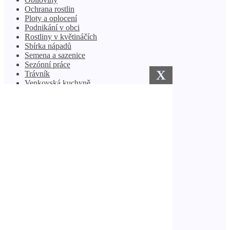
Ochrana rostlin
Ploty a oplocení
Podnikání v obci
Rostliny v květináčích
Sbírka nápadů
Semena a sazenice
Sezónní práce
Trávník
Venkovská kuchyně
Vlastníma rukama
Volný čas a rekreace
Zavlažovací systémy
Zimní zahrada
Zlepšení
Nejnovější příspěvky
Který hmyz napadá housenky a slimáky?
Kdo vynalezl horizontální směrové vrtání?
Kdo má nárok na bezplatnou přípojku plynu?
Kdo má právo instalovat vodoměry?
Kdo je zodpovědný za stavbu hřiště?
Přečtěte si také