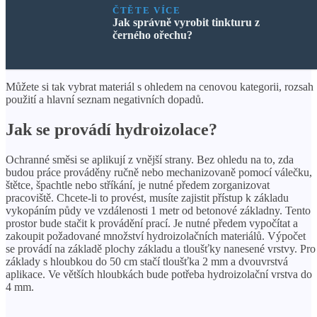
ČTĚTE VÍCE
Jak správně vyrobit tinkturu z
černého ořechu?
Můžete si tak vybrat materiál s ohledem na cenovou kategorii, rozsah
použití a hlavní seznam negativních dopadů.
Jak se provádí hydroizolace?
Ochranné směsi se aplikují z vnější strany. Bez ohledu na to, zda
budou práce prováděny ručně nebo mechanizovaně pomocí válečku,
štětce, špachtle nebo stříkání, je nutné předem zorganizovat
pracoviště. Chcete-li to provést, musíte zajistit přístup k základu
vykopáním půdy ve vzdálenosti 1 metr od betonové základny. Tento
prostor bude stačit k provádění prací. Je nutné předem vypočítat a
zakoupit požadované množství hydroizolačních materiálů. Výpočet
se provádí na základě plochy základu a tloušťky nanesené vrstvy. Pro
základy s hloubkou do 50 cm stačí tloušťka 2 mm a dvouvrstvá
aplikace. Ve větších hloubkách bude potřeba hydroizolační vrstva do
4 mm.