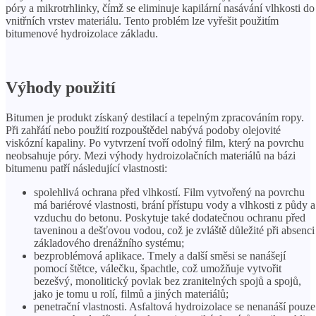
póry a mikrotrhlinky, čímž se eliminuje kapilární nasávání vlhkosti do
vnitřních vrstev materiálu. Tento problém lze vyřešit použitím
bitumenové hydroizolace základu.
Výhody použití
Bitumen je produkt získaný destilací a tepelným zpracováním ropy.
Při zahřátí nebo použití rozpouštědel nabývá podoby olejovité
viskózní kapaliny. Po vytvrzení tvoří odolný film, který na povrchu
neobsahuje póry. Mezi výhody hydroizolačních materiálů na bázi
bitumenu patří následující vlastnosti:
spolehlivá ochrana před vlhkostí. Film vytvořený na povrchu
má bariérové ​​vlastnosti, brání přístupu vody a vlhkosti z půdy a
vzduchu do betonu. Poskytuje také dodatečnou ochranu před
taveninou a dešťovou vodou, což je zvláště důležité při absenci
základového drenážního systému;
bezproblémová aplikace. Tmely a další směsi se nanášejí
pomocí štětce, válečku, špachtle, což umožňuje vytvořit
bezešvý, monolitický povlak bez zranitelných spojů a spojů,
jako je tomu u rolí, filmů a jiných materiálů;
penetrační vlastnosti. Asfaltová hydroizolace se nenanáší pouze