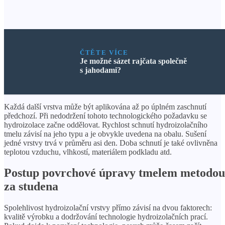
ČTĚTE VÍCE
Je možné sázet rajčata společně
s jahodami?
Každá další vrstva může být aplikována až po úplném zaschnutí
předchozí. Při nedodržení tohoto technologického požadavku se
hydroizolace začne oddělovat. Rychlost schnutí hydroizolačního
tmelu závisí na jeho typu a je obvykle uvedena na obalu. Sušení
jedné vrstvy trvá v průměru asi den. Doba schnutí je také ovlivněna
teplotou vzduchu, vlhkostí, materiálem podkladu atd.
Postup povrchové úpravy tmelem metodou
za studena
Spolehlivost hydroizolační vrstvy přímo závisí na dvou faktorech:
kvalitě výrobku a dodržování technologie hydroizolačních prací.