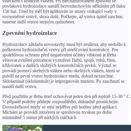
válečkem s krátkým vlasem. Při mechanizovaném způsobu se
povlaková hydroizolace nanáší bezvzduchovým stříkáním při tlaku
150 bar. Tmel by měl být aplikován ze strany vnikající vody v
rovnoměrné vrstvě, shora dolů. Počkejte, až vrstva úplně zaschne,
naneste další vrstvu stejným způsobem.
Zpevnění hydroizolace
Hydroizolace základu novostavby musí být zesílena, aby nedošlo k
poškození hydroizolační vrstvy při smršťování konstrukce. Pro
spolehlivou ochranu před negativními účinky vlhkosti je třeba
věnovat zvláštní pozornost vyztužení žlabů, spojů, rohů, říms,
křižovatek a dalších složitých konstrukčních prvků. Výztuž se
provádí pomocí skelných vláken nebo skelných vláken, která se
položí na první vrstvu hydroizolace tmelu, dokud nezaschne.
Sklolaminát (sklolaminát) je impregnován tmelem. Po zaschnutí se
nanáší další vrstva.
Před použitím je třeba tmel uchovávat jeden den při teplotě 15-30 ° C.
V případě potřeby přidejte rozpouštědlo, důkladně promíchejte.
Dvousložkové tmely se mísí nejdříve půl hodiny před aplikací.
Míchání se provádí mixérem se spirálovou tryskou po dobu
minimálně 5 minut při nízkých otáčkách.