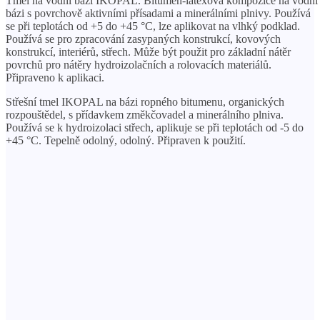
Tmel na vodní bázi IKOPAL. Bitumen-latexová kompozice na vodní
bázi s povrchově aktivními přísadami a minerálními plnivy. Používá
se při teplotách od +5 do +45 °C, lze aplikovat na vlhký podklad.
Používá se pro zpracování zasypaných konstrukcí, kovových
konstrukcí, interiérů, střech. Může být použit pro základní nátěr
povrchů pro nátěry hydroizolačních a rolovacích materiálů.
Připraveno k aplikaci.
Střešní tmel IKOPAL na bázi ropného bitumenu, organických
rozpouštědel, s přídavkem změkčovadel a minerálního plniva.
Používá se k hydroizolaci střech, aplikuje se při teplotách od -5 do
+45 °C. Tepelně odolný, odolný. Připraven k použití.