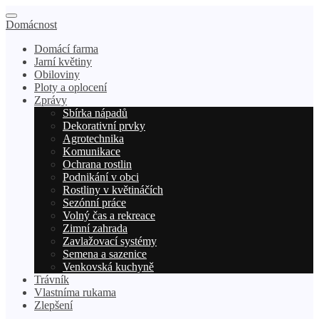
Domácnost
Domácí farma
Jarní květiny
Obiloviny
Ploty a oplocení
Zprávy
Sbírka nápadů
Dekorativní prvky
Agrotechnika
Komunikace
Ochrana rostlin
Podnikání v obci
Rostliny v květináčích
Sezónní práce
Volný čas a rekreace
Zimní zahrada
Zavlažovací systémy
Semena a sazenice
Venkovská kuchyně
Trávník
Vlastníma rukama
Zlepšení