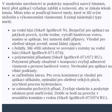
V moderním stavebnictví se prakticky nepoužívá surový bitumen,
který před aplikací vyžaduje zahřátí a roztavení, aby se získala tekutá
hmota. Místo toho se používají hotové tmely, které se liší svým
složením a výkonnostními vlastnostmi. Existují následující typy
tmelů:
na vodní bázi (Sika® Igolflex® N). Bezpečný pro aplikaci na
jakýkoli povrch, rychle tvrdne, vytváří bariérovou vrstvu,
snadno se aplikuje, bez nutnosti další přípravy. Vhodné pro
ošetření sklepů zevnitř, nemá žádný zápach;
s ředidly. Má větší odolnost ve srovnání s roztoky na vodní
bázi (Sika® Igolflex®-071-074);
s polymerními přísadami (Sika® Igolflex®-071/072 RU).
Polymerní přísady obsažené v kompozici zvyšují adhezivní
vlastnosti a pevnost bariérové ​​vrstvy. Nevhodné pro aplikaci na
vlhké podklady;
se začleněním latexu. Pro svou konzistenci je vhodný pro
aplikaci stříkáním, optimální pro ošetření velkých ploch,
urychlení procesu hydroizolace;
se zahrnutím pryžových přísad. Zvyšuje elasticitu a poskytuje
odolnost proti smršťování. Dobře se hodí na povrchy v
neustálém kontaktu s vodou (Sika® Igolflex®-073/074 RU).