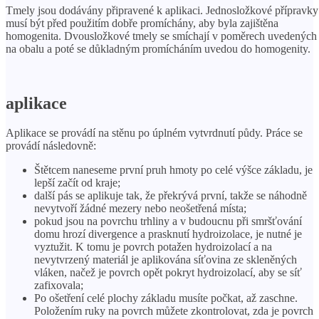
Tmely jsou dodávány připravené k aplikaci. Jednosložkové přípravky
musí být před použitím dobře promíchány, aby byla zajištěna
homogenita. Dvousložkové tmely se smíchají v poměrech uvedených
na obalu a poté se důkladným promícháním uvedou do homogenity.
aplikace
Aplikace se provádí na stěnu po úplném vytvrdnutí půdy. Práce se
provádí následovně:
Štětcem naneseme první pruh hmoty po celé výšce základu, je
lepší začít od kraje;
další pás se aplikuje tak, že překrývá první, takže se náhodně
nevytvoří žádné mezery nebo neošetřená místa;
pokud jsou na povrchu trhliny a v budoucnu při smršťování
domu hrozí divergence a prasknutí hydroizolace, je nutné je
vyztužit. K tomu je povrch potažen hydroizolací a na
nevytvrzený materiál je aplikována síťovina ze skleněných
vláken, načež je povrch opět pokryt hydroizolací, aby se síť
zafixovala;
Po ošetření celé plochy základu musíte počkat, až zaschne.
Položením ruky na povrch můžete zkontrolovat, zda je povrch