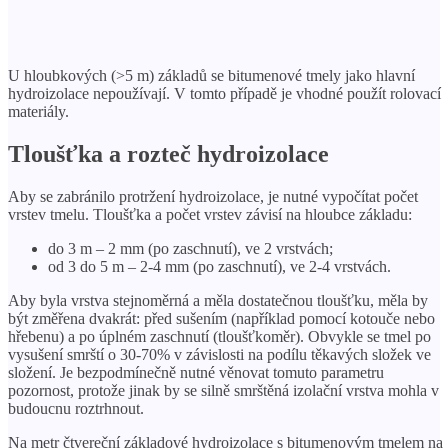
U hloubkových (>5 m) základů se bitumenové tmely jako hlavní
hydroizolace nepoužívají. V tomto případě je vhodné použít rolovací
materiály.
Tloušťka a rozteč hydroizolace
Aby se zabránilo protržení hydroizolace, je nutné vypočítat počet
vrstev tmelu. Tloušťka a počet vrstev závisí na hloubce základu:
do 3 m – 2 mm (po zaschnutí), ve 2 vrstvách;
od 3 do 5 m – 2-4 mm (po zaschnutí), ve 2-4 vrstvách.
Aby byla vrstva stejnoměrná a měla dostatečnou tloušťku, měla by
být změřena dvakrát: před sušením (například pomocí kotouče nebo
hřebenu) a po úplném zaschnutí (tloušťkoměr). Obvykle se tmel po
vysušení smrští o 30-70% v závislosti na podílu těkavých složek ve
složení. Je bezpodmínečně nutné věnovat tomuto parametru
pozornost, protože jinak by se silně smrštěná izolační vrstva mohla v
budoucnu roztrhnout.
Na metr čtvereční základové hydroizolace s bitumenovým tmelem na