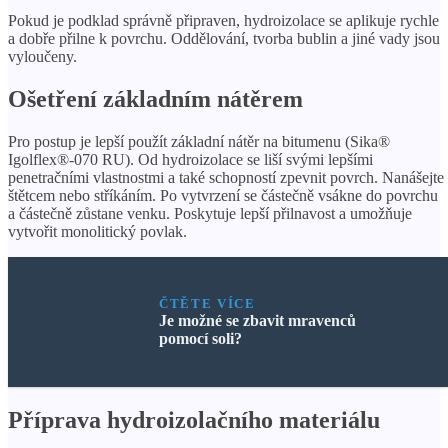
Pokud je podklad správně připraven, hydroizolace se aplikuje rychle
a dobře přilne k povrchu. Oddělování, tvorba bublin a jiné vady jsou
vyloučeny.
Ošetření základním nátěrem
Pro postup je lepší použít základní nátěr na bitumenu (Sika®
Igolflex®-070 RU). Od hydroizolace se liší svými lepšími
penetračními vlastnostmi a také schopností zpevnit povrch. Nanášejte
štětcem nebo stříkáním. Po vytvrzení se částečně vsákne do povrchu
a částečně zůstane venku. Poskytuje lepší přilnavost a umožňuje
vytvořit monolitický povlak.
ČTĚTE VÍCE
Je možné se zbavit mravenců
pomocí soli?
Příprava hydroizolačního materiálu