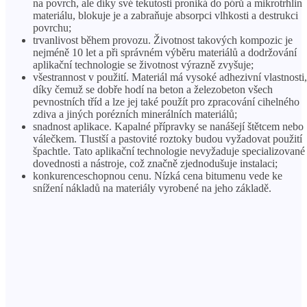
na povrch, ale díky své tekutosti proniká do pórů a mikrotrhlin
materiálu, blokuje je a zabraňuje absorpci vlhkosti a destrukci
povrchu;
trvanlivost během provozu. Životnost takových kompozic je
nejméně 10 let a při správném výběru materiálů a dodržování
aplikační technologie se životnost výrazně zvyšuje;
všestrannost v použití. Materiál má vysoké adhezivní vlastnosti,
díky čemuž se dobře hodí na beton a železobeton všech
pevnostních tříd a lze jej také použít pro zpracování cihelného
zdiva a jiných porézních minerálních materiálů;
snadnost aplikace. Kapalné přípravky se nanášejí štětcem nebo
válečkem. Tlustší a pastovité roztoky budou vyžadovat použití
špachtle. Tato aplikační technologie nevyžaduje specializované
dovednosti a nástroje, což značně zjednodušuje instalaci;
konkurenceschopnou cenu. Nízká cena bitumenu vede ke
snížení nákladů na materiály vyrobené na jeho základě.