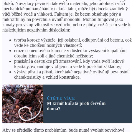
bloků. Navzdory pevnosti takového materiálu, jeho odolnosti vůči
mechanickému namáhání v tlaku a tahu, může být docela zranitelný
vůči běžné vodě a vlhkosti. Faktem je, že beton obsahuje póry a
mikrotrhliny na povrchu a uvnitř monolitu. Mohou fungovat jako
kanály pro vstup vlhkosti ze vzduchu nebo z půdy, což časem vede k
následujícím negativním důsledkům:
tvorba koroze výztuže, její oslabení, odlupování od betonu, což
vede ke zhoršení nosných vlastností;
eroze cementového kamene v důsledku vystavení kapalinám
obsahujícím soli a jiné chemické nečistoty;
praskání a destrukce při zmrazování, kdy voda tvoří ledové
krystaly, expanduje v objemu a vede k praskání základny;
výskyt plísní a plísní, které také negativně ovlivňují pevnostní
charakteristiky a vzhled konstrukce.
ČTĚTE VÍCE
M krmit kuřata proti červům
doma?
Aby se předešlo těmto problémům, bude nutné vyplnit povrchové