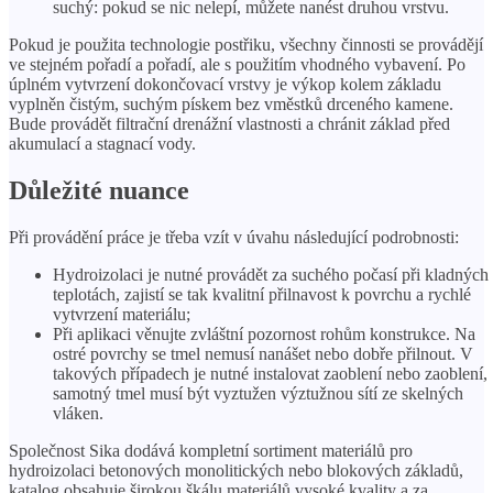
suchý: pokud se nic nelepí, můžete nanést druhou vrstvu.
Pokud je použita technologie postřiku, všechny činnosti se provádějí
ve stejném pořadí a pořadí, ale s použitím vhodného vybavení. Po
úplném vytvrzení dokončovací vrstvy je výkop kolem základu
vyplněn čistým, suchým pískem bez vměstků drceného kamene.
Bude provádět filtrační drenážní vlastnosti a chránit základ před
akumulací a stagnací vody.
Důležité nuance
Při provádění práce je třeba vzít v úvahu následující podrobnosti:
Hydroizolaci je nutné provádět za suchého počasí při kladných
teplotách, zajistí se tak kvalitní přilnavost k povrchu a rychlé
vytvrzení materiálu;
Při aplikaci věnujte zvláštní pozornost rohům konstrukce. Na
ostré povrchy se tmel nemusí nanášet nebo dobře přilnout. V
takových případech je nutné instalovat zaoblení nebo zaoblení,
samotný tmel musí být vyztužen výztužnou sítí ze skelných
vláken.
Společnost Sika dodává kompletní sortiment materiálů pro
hydroizolaci betonových monolitických nebo blokových základů,
katalog obsahuje širokou škálu materiálů vysoké kvality a za