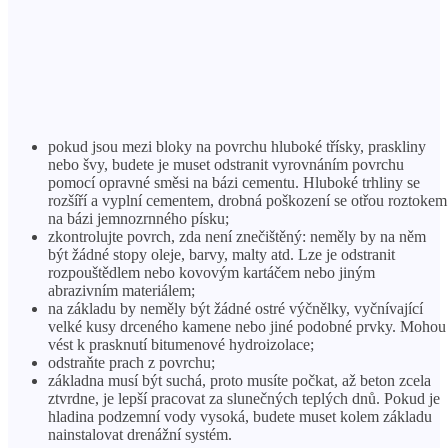
pokud jsou mezi bloky na povrchu hluboké třísky, praskliny
nebo švy, budete je muset odstranit vyrovnáním povrchu
pomocí opravné směsi na bázi cementu. Hluboké trhliny se
rozšíří a vyplní cementem, drobná poškození se otřou roztokem
na bázi jemnozrnného písku;
zkontrolujte povrch, zda není znečištěný: neměly by na něm
být žádné stopy oleje, barvy, malty atd. Lze je odstranit
rozpouštědlem nebo kovovým kartáčem nebo jiným
abrazivním materiálem;
na základu by neměly být žádné ostré výčnělky, vyčnívající
velké kusy drceného kamene nebo jiné podobné prvky. Mohou
vést k prasknutí bitumenové hydroizolace;
odstraňte prach z povrchu;
základna musí být suchá, proto musíte počkat, až beton zcela
ztvrdne, je lepší pracovat za slunečných teplých dnů. Pokud je
hladina podzemní vody vysoká, budete muset kolem základu
nainstalovat drenážní systém.