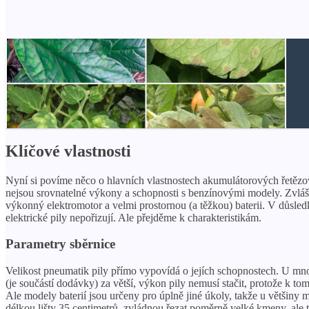
Klíčové vlastnosti
Nyní si povíme něco o hlavních vlastnostech akumulátorových řetězov
nejsou srovnatelné výkony a schopnosti s benzínovými modely. Zvlášt
výkonný elektromotor a velmi prostornou (a těžkou) baterii. V důsled
elektrické pily nepořizují. Ale přejděme k charakteristikám.
Parametry sběrnice
Velikost pneumatik pily přímo vypovídá o jejích schopnostech. U m
(je součástí dodávky) za větší, výkon pily nemusí stačit, protože k tom
Ale modely baterií jsou určeny pro úplně jiné úkoly, takže u většiny
délkou lišty 35 centimetrů, zvládnou řezat poměrně velké kmeny, ale to