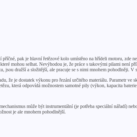
příčné, pak je hlavní řetězové kolo umístěno na hřídeli motoru, zde n
, které mohou selhat. Nevýhodou je, že práce s takovými pilami není příl
, jsou dražší a složitější, ale pracuje se s nimi mnohem pohodlněji. V 
du, že je dostatek výkonu pro řezání určitého materiálu. Parametr ve sku
etězu, která odpovídá možnostem samotné pily (výkon, kapacita baterie 
 mechanismus může být instrumentální (je potřeba speciální nářadí) n
možnost je ale mnohem pohodlnější.