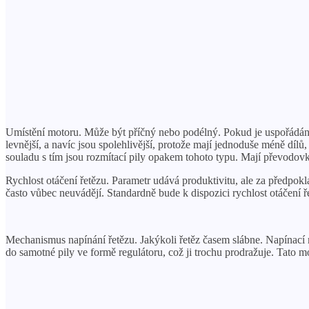
Umístění motoru. Může být příčný nebo podélný. Pokud je uspořádání 
levnější, a navíc jsou spolehlivější, protože mají jednoduše méně dílů
souladu s tím jsou rozmítací pily opakem tohoto typu. Mají převodovku
Rychlost otáčení řetězu. Parametr udává produktivitu, ale za předpokla
často vůbec neuvádějí. Standardně bude k dispozici rychlost otáčení ř
Mechanismus napínání řetězu. Jakýkoli řetěz časem slábne. Napínací
do samotné pily ve formě regulátoru, což ji trochu prodražuje. Tato 