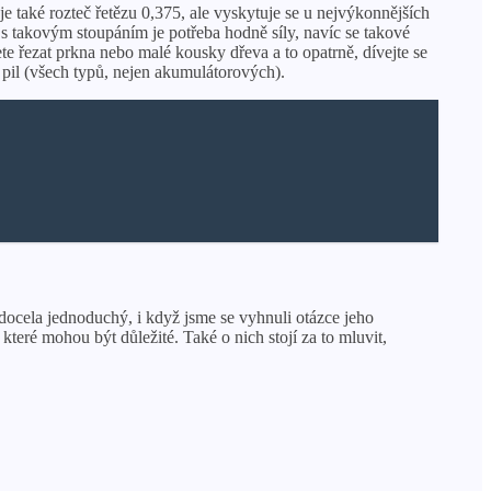
e také rozteč řetězu 0,375, ale vyskytuje se u nejvýkonnějších
s takovým stoupáním je potřeba hodně síly, navíc se takové
ete řezat prkna nebo malé kousky dřeva a to opatrně, dívejte se
 pil (všech typů, nejen akumulátorových).
é docela jednoduchý, i když jsme se vyhnuli otázce jeho
teré mohou být důležité. Také o nich stojí za to mluvit,