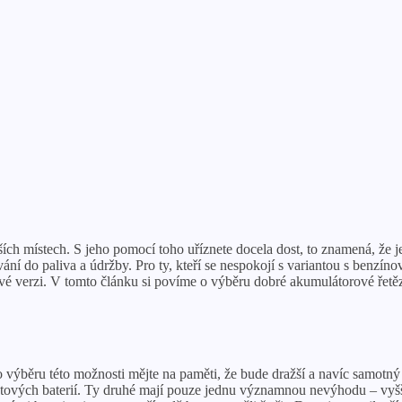
ších místech. S jeho pomocí toho uříznete docela dost, to znamená, že 
ní do paliva a údržby. Pro ty, kteří se nespokojí s variantou s benzíno
ové verzi. V tomto článku si povíme o výběru dobré akumulátorové řetěz
 výběru této možnosti mějte na paměti, že bude dražší a navíc samotný 
ontových baterií. Ty druhé mají pouze jednu významnou nevýhodu – vyšš