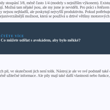
ily stoupání 3/8, méně často 1/4 (modely s nejnižším výkonem). Existuj
. Možná tam nějaké jsou, ale my jsme je neviděli. Pro práci s řetězem 
zy nejsou nejhladší, ale poskytují nejvyšší produktivitu. Pokud potřebuj
nejuniverzálnější možnost, která se používá u drtivé většiny motorových
ČTĚTE VÍCE
Co můžete udělat s avokádem, aby bylo měkké?
pil, ve skutečnosti jich není tolik. Nástroj je ale ve své podstatě tak
 užitečné informace. Ale pily mají také další vlastnosti nebo funkce, k