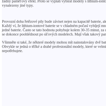
žádný paměťový efekt. Proto se vyplatí vybírat modely s lithium-ionto
vynalezeny jiné typy.
Provozní doba řetězové pily bude záviset nejen na kapacitě baterie, ale
Každý ví, že lithium-iontové baterie se v chladném počasí vybíjejí m
jedné baterie. Často se tato hodnota pohybuje kolem 30-35 minut, za
se dokonce poohlédnout po síťových modelech. Mají však takový parame
Všimněte si také, že některé modely mohou mít nainstalovány dvě bate
Obvykle se jedná o těžké a drahé profesionální modely, které se velm
nepotřebujete.