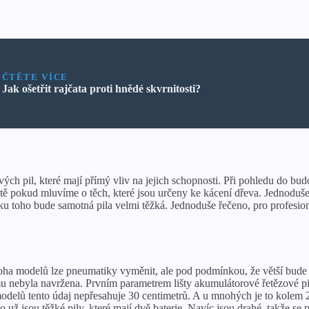
ČTĚTE VÍCE
Jak ošetřit rajčata proti hnědé skvrnitosti?
ých pil, které mají přímý vliv na jejich schopnosti. Při pohledu do 
ě pokud mluvíme o těch, které jsou určeny ke kácení dřeva. Jednoduše
ku toho bude samotná pila velmi těžká. Jednoduše řečeno, pro profesio
noha modelů lze pneumatiky vyměnit, ale pod podmínkou, že větší bude
u nebyla navržena. Prvním parametrem lišty akumulátorové řetězové pily j
 modelů tento údaj nepřesahuje 30 centimetrů. A u mnohých je to kolem 
 už jsou těžké pily, které mají dvě baterie. Navíc jsou drahé, takže se 