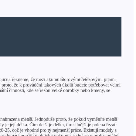
budoucna řekneme, že mezi akumulátorovými řetězovými pilami
 proto, že k provádění takových úkolů budete potřebovat velmi
nální činnosti, kde se řežou velké obrobky nebo kmeny, se
 nahrazena menší. Jednoduše proto, že pokud vyměníte menší
e její délka. Čím delší je délka, tím silnější je polena řezat.
20-25, což je vhodné pro ty nejmenší práce. Existují modely s
pro domácí použití prakticky nekupují, jedná se o profesionální