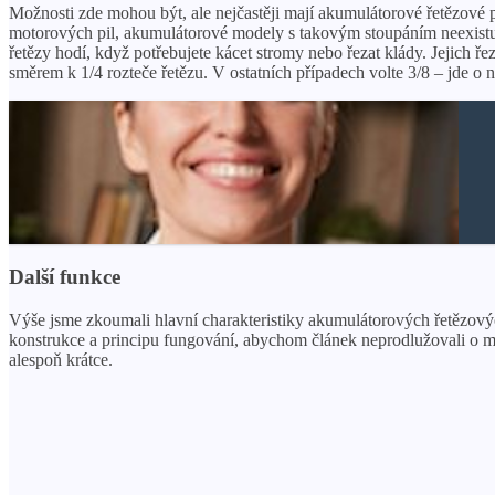
Možnosti zde mohou být, ale nejčastěji mají akumulátorové řetězové p
motorových pil, akumulátorové modely s takovým stoupáním neexistují
řetězy hodí, když potřebujete kácet stromy nebo řezat klády. Jejich ře
směrem k 1/4 rozteče řetězu. V ostatních případech volte 3/8 – jde o 
Další funkce
Výše jsme zkoumali hlavní charakteristiky akumulátorových řetězových 
konstrukce a principu fungování, abychom článek neprodlužovali o méně
alespoň krátce.