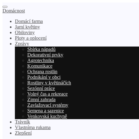
Domácnost
Domácí farma
Jarní květiny
Obiloviny
Ploty a oplocení
Zprávy
Sbírka nápadů
Dekorativní prvky
Agrotechnika
Komunikace
Ochrana rostlin
Podnikání v obci
Rostliny v květináčích
Sezónní práce
Volný čas a rekreace
Zimní zahrada
Zavlažovací systémy
Semena a sazenice
Venkovská kuchyně
Trávník
Vlastníma rukama
Zlepšení