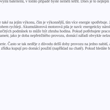
vými bateriemi, v tomto případě byste neměli šetřit. Dnes je to nejlepš
 také na jejím výkonu, čím je výkonnější, tím více energie spotřebuje. Je
nohem rychleji. Akumulátorová motorová pila je navíc energeticky nároč
 určitých podmínek to může být zhruba hodina. Pokud potřebujete praco
tr, jako je doba nepřetržitého provozu, domácí nářadí obvykle nelze po
rie. Často se tak neděje z důvodu delší doby provozu na jedno nabití, a
i zřídka kupují pro domácí použití (například na chatě). Pokud hledát