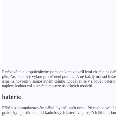
Řetězová pila je spolehlivým pomocníkem ve vaší letní chatě a na dal
pilu, často takový výkon prostě není potřeba. A ne každý má rád fušová
jsme již hovořili v samostatném článku. Dodávají se v síťové i bateri
najdete hodnocení a stručné recenze úspěšných modelů.
baterie
Příběh o akumulátorovém nářadí by měl začít tímto. Při rozhodování o
prakticky upustilo od nikl-kadmiových baterií ve prospěch lithium-i