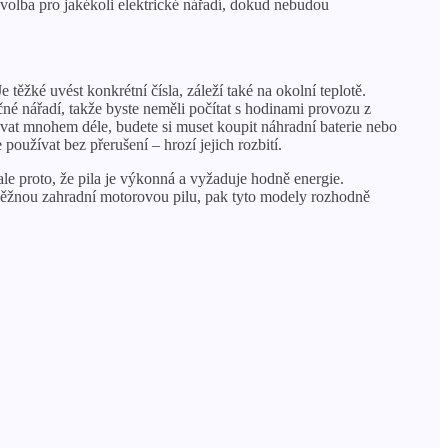
í volba pro jakékoli elektrické nářadí, dokud nebudou
 těžké uvést konkrétní čísla, záleží také na okolní teplotě.
né nářadí, takže byste neměli počítat s hodinami provozu z
vat mnohem déle, budete si muset koupit náhradní baterie nebo
užívat bez přerušení – hrozí jejich rozbití.
le proto, že pila je výkonná a vyžaduje hodně energie.
e běžnou zahradní motorovou pilu, pak tyto modely rozhodně