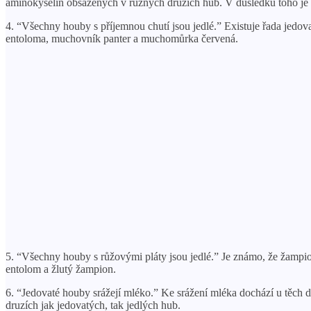
aminokyselin obsažených v různých druzích hub. V důsledku toho je 
4. “Všechny houby s příjemnou chutí jsou jedlé.” Existuje řada jedo
entoloma, muchovník panter a muchomůrka červená.
5. “Všechny houby s růžovými pláty jsou jedlé.” Je známo, že žampion
entolom a žlutý žampion.
6. “Jedovaté houby srážejí mléko.” Ke srážení mléka dochází u těch 
druzích jak jedovatých, tak jedlých hub.