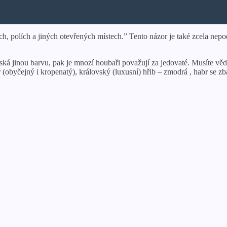
ách, polích a jiných otevřených místech.” Tento názor je také zcela n
ká jinou barvu, pak je mnozí houbaři považují za jedovaté. Musíte vědě
r (obyčejný i kropenatý), královský (luxusní) hřib – zmodrá , habr se zb