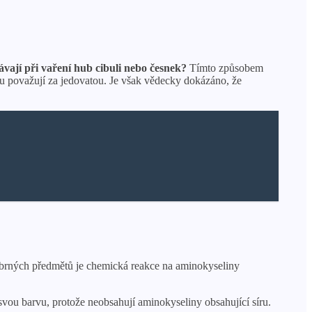
ávají při vaření hub cibuli nebo česnek?
Tímto způsobem
 považují za jedovatou. Je však vědecky dokázáno, že
íbrných předmětů je chemická reakce na aminokyseliny
svou barvu, protože neobsahují aminokyseliny obsahující síru.