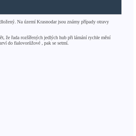
epodložený. Na území Krasnodar jsou známy případy otravy
t, že řada rozšířených jedlých hub při lámání rychle mění
arví do fialovorůžové , pak se setmí.