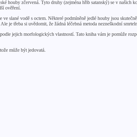
ké houby zčervená. Tyto druhy (zejména hřib satanský) se v našich konč
ší ověření.
me ve slané vodě s octem. Některé podmíněně jedlé houby jsou skutečně
by. Ale je třeba si uvědomit, že žádná léčebná metoda nezneškodní smrte
odle jejich morfologických vlastností. Tato kniha vám je pomůže rozpo
tože může být jedovatá.