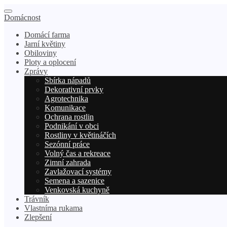
Domácnost
Domácí farma
Jarní květiny
Obiloviny
Ploty a oplocení
Zprávy
Sbírka nápadů
Dekorativní prvky
Agrotechnika
Komunikace
Ochrana rostlin
Podnikání v obci
Rostliny v květináčích
Sezónní práce
Volný čas a rekreace
Zimní zahrada
Zavlažovací systémy
Semena a sazenice
Venkovská kuchyně
Trávník
Vlastníma rukama
Zlepšení