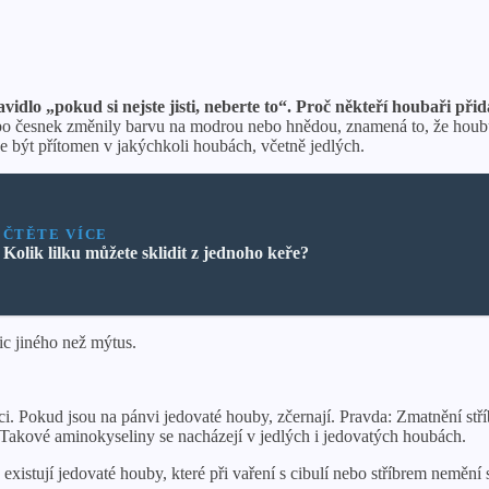
dlo „pokud si nejste jisti, neberte to“.
Proč někteří houbaři přid
bo česnek změnily barvu na modrou nebo hnědou, znamená to, že houbu
 být přítomen v jakýchkoli houbách, včetně jedlých.
ČTĚTE VÍCE
Kolik lilku můžete sklidit z jednoho keře?
ic jiného než mýtus.
. Pokud jsou na pánvi jedovaté houby, zčernají. Pravda: Zmatnění stř
. Takové aminokyseliny se nacházejí v jedlých i jedovatých houbách.
stují jedovaté houby, které při vaření s cibulí nebo stříbrem nemění 