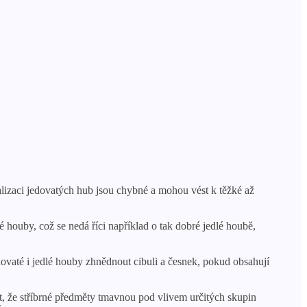
ralizaci jedovatých hub jsou chybné a mohou vést k těžké až
 houby, což se nedá říci například o tak dobré jedlé houbě,
ovaté i jedlé houby zhnědnout cibuli a česnek, pokud obsahují
t, že stříbrné předměty tmavnou pod vlivem určitých skupin