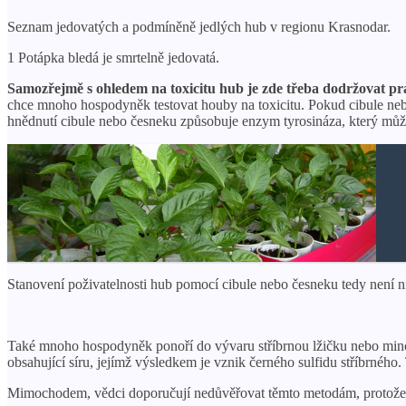
Seznam jedovatých a podmíněně jedlých hub v regionu Krasnodar.
1 Potápka bledá je smrtelně jedovatá.
Samozřejmě s ohledem na toxicitu hub je zde třeba dodržovat pravi
chce mnoho hospodyněk testovat houby na toxicitu. Pokud cibule ne
hnědnutí cibule nebo česneku způsobuje enzym tyrosináza, který může
Stanovení poživatelnosti hub pomocí cibule nebo česneku tedy není n
Také mnoho hospodyněk ponoří do vývaru stříbrnou lžičku nebo minci
obsahující síru, jejímž výsledkem je vznik černého sulfidu stříbrného
Mimochodem, vědci doporučují nedůvěřovat těmto metodám, protože exi