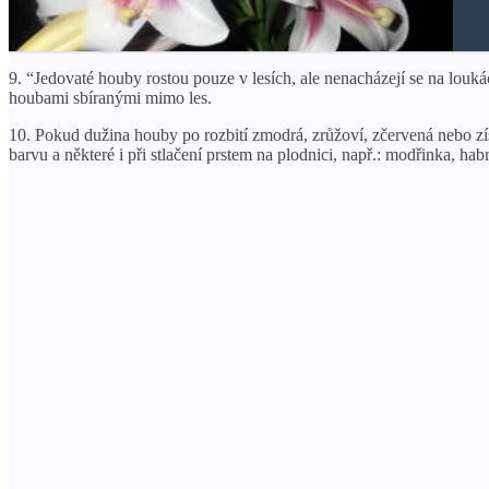
9. “Jedovaté houby rostou pouze v lesích, ale nenacházejí se na louk
houbami sbíranými mimo les.
10. Pokud dužina houby po rozbití zmodrá, zrůžoví, zčervená nebo zís
barvu a některé i při stlačení prstem na plodnici, např.: modřinka, hab