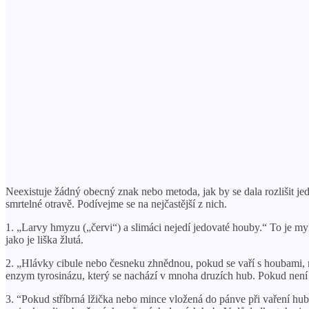
Neexistuje žádný obecný znak nebo metoda, jak by se dala rozlišit je
smrtelné otravě. Podívejme se na nejčastější z nich.
1. „Larvy hmyzu („červi“) a slimáci nejedí jedovaté houby.“ To je myl
jako je liška žlutá.
2. „Hlávky cibule nebo česneku zhnědnou, pokud se vaří s houbami, m
enzym tyrosinázu, který se nachází v mnoha druzích hub. Pokud není 
3. “Pokud stříbrná lžička nebo mince vložená do pánve při vaření hu