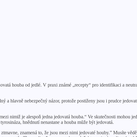
dovatá houba od jedlé. V praxi známé „recepty“ pro identifikaci a neut
ný a hlavně nebezpečný názor, protože postiženy jsou i prudce jedovaté
ezi nimiž je alespoň jedna jedovatá houba.“ Ve skutečnosti mohou jed
tyrosináza, hnědnutí nenastane a houba může být jedovatá.
b ztmavne, znamená to, že jsou mezi nimi jedovaté houby.” Musíte vědě