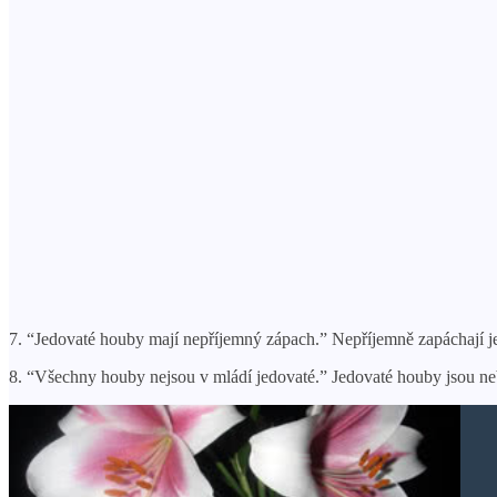
7. “Jedovaté houby mají nepříjemný zápach.” Nepříjemně zapáchají je
8. “Všechny houby nejsou v mládí jedovaté.” Jedovaté houby jsou n