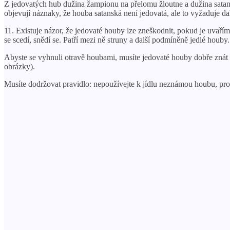
Z jedovatých hub dužina žampionu na přelomu žloutne a dužina satans
objevují náznaky, že houba satanská není jedovatá, ale to vyžaduje dal
11. Existuje názor, že jedovaté houby lze zneškodnit, pokud je uvaří
se scedí, snědí se. Patří mezi ně struny a další podmíněně jedlé hou
Abyste se vyhnuli otravě houbami, musíte jedovaté houby dobře znát p
obrázky).
Musíte dodržovat pravidlo: nepoužívejte k jídlu neznámou houbu, pro