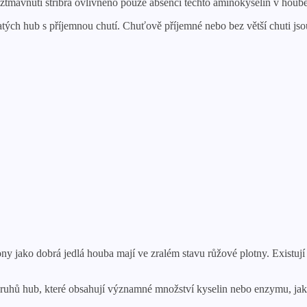
ztmavnutí stříbra ovlivněno pouze absencí těchto aminokyselin v houbě
vatých hub s příjemnou chutí. Chuťově příjemné nebo bez větší chuti j
y jako dobrá jedlá houba mají ve zralém stavu růžové plotny. Existují
druhů hub, které obsahují významné množství kyselin nebo enzymu, jak