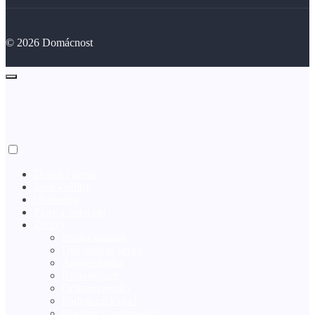
©
2026
Domácnost
Domácí farma
Jarní květiny
Obiloviny
Ploty a oplocení
Zprávy
Sbírka nápadů
Dekorativní prvky
Agrotechnika
Komunikace
Ochrana rostlin
Podnikání v obci
Rostliny v květináčích