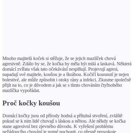
Mnoho majitelů koček si stěžuje, že se jejich mazlíček chová
agresivně. Zdálo by se, že kočka by měla být milá a laskavá. Některá
domácí zvířata však tato očekávání nesplňují. Projevují agresi,
napadají své majitele, koušou je a škrábou. Kočičí kousnutí je nejen
bolestivé, ale může způsobit i otoky rány a infekci. Zkusme společně
přijít na to, co je důvodem a jak se s tímto chováním čtyřnohého
mazlíčka vypořádat.
Proč kočky koušou
Domácí kočky jsou od přírody hodná a přítulná stvoření, zvláště
pokud se k nim lidé chovají s láskou a něhou. Ale někdy se kočka
stane agresivní bez zjevného důvodu. K vyřešení problému
nežádoucího chování je nutné pochopit, co přesně provokuje