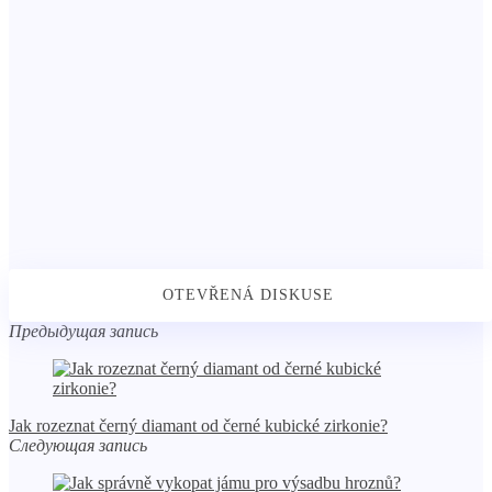
Предыдущая запись
Jak rozeznat černý diamant od černé kubické zirkonie?
Следующая запись