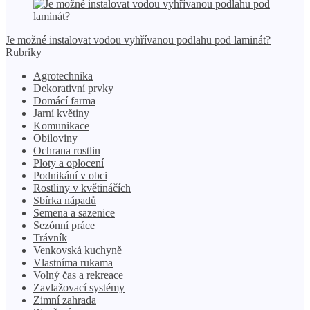
Je možné instalovat vodou vyhřívanou podlahu pod laminát?
Rubriky
Agrotechnika
Dekorativní prvky
Domácí farma
Jarní květiny
Komunikace
Obiloviny
Ochrana rostlin
Ploty a oplocení
Podnikání v obci
Rostliny v květináčích
Sbírka nápadů
Semena a sazenice
Sezónní práce
Trávník
Venkovská kuchyně
Vlastníma rukama
Volný čas a rekreace
Zavlažovací systémy
Zimní zahrada