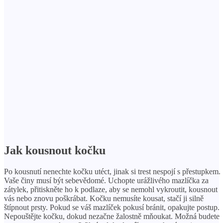
Jak kousnout kočku
Po kousnutí nenechte kočku utéct, jinak si trest nespojí s přestupkem.
Vaše činy musí být sebevědomé. Uchopte urážlivého mazlíčka za
zátylek, přitiskněte ho k podlaze, aby se nemohl vykroutit, kousnout
vás nebo znovu poškrábat. Kočku nemusíte kousat, stačí ji silně
štípnout prsty. Pokud se váš mazlíček pokusí bránit, opakujte postup.
Nepouštějte kočku, dokud nezačne žalostně mňoukat. Možná budete