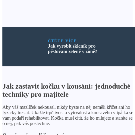
ČTĚTE VÍCE
Jak vyrobit skleník pro
pěstování zeleně v zimě?
Jak zastavit kočku v kousání: jednoduché
techniky pro majitele
Aby váš mazlíček nekousal, nikdy byste na něj neměli křičet ani ho
fyzicky trestat. Ukažte trpělivost a vytrvalost a kousavého vtipálka se
vám podaří rehabilitovat. Kočka musí cítit, že ho milujete a staráte se
o něj, pak vás poslechne.