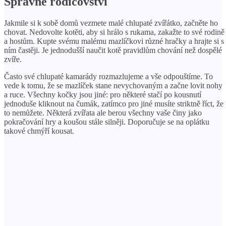
Správné rodičovství
Jakmile si k sobě domů vezmete malé chlupaté zvířátko, začněte ho
chovat. Nedovolte kotěti, aby si hrálo s rukama, zakažte to své rodině
a hostům. Kupte svému malému mazlíčkovi různé hračky a hrajte si s
ním častěji. Je jednodušší naučit kotě pravidlům chování než dospělé
zvíře.
Často své chlupaté kamarády rozmazlujeme a vše odpouštíme. To
vede k tomu, že se mazlíček stane nevychovaným a začne lovit nohy
a ruce. Všechny kočky jsou jiné: pro některé stačí po kousnutí
jednoduše kliknout na čumák, zatímco pro jiné musíte striktně říct, že
to nemůžete. Některá zvířata ale berou všechny vaše činy jako
pokračování hry a koušou stále silněji. Doporučuje se na oplátku
takové chmýří kousat.