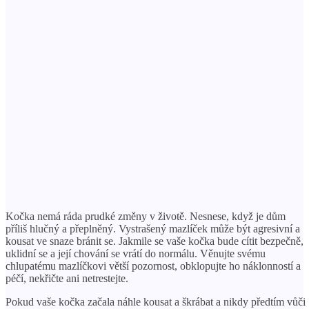
Kočka nemá ráda prudké změny v životě. Nesnese, když je dům
příliš hlučný a přeplněný. Vystrašený mazlíček může být agresivní a
kousat ve snaze bránit se. Jakmile se vaše kočka bude cítit bezpečně,
uklidní se a její chování se vrátí do normálu. Věnujte svému
chlupatému mazlíčkovi větší pozornost, obklopujte ho náklonností a
péčí, nekřičte ani netrestejte.
Pokud vaše kočka začala náhle kousat a škrábat a nikdy předtím vůči