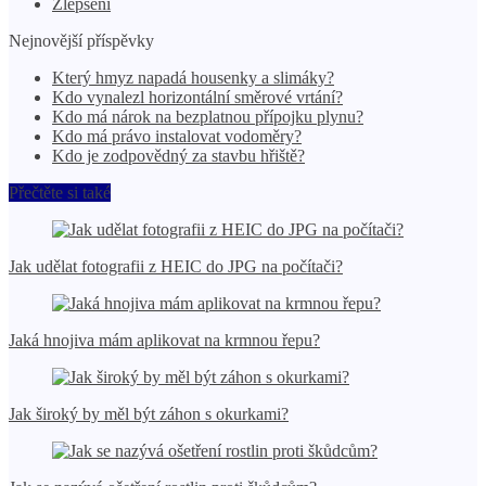
Zlepšení
Nejnovější příspěvky
Který hmyz napadá housenky a slimáky?
Kdo vynalezl horizontální směrové vrtání?
Kdo má nárok na bezplatnou přípojku plynu?
Kdo má právo instalovat vodoměry?
Kdo je zodpovědný za stavbu hřiště?
Přečtěte si také
Jak udělat fotografii z HEIC do JPG na počítači?
Jaká hnojiva mám aplikovat na krmnou řepu?
Jak široký by měl být záhon s okurkami?