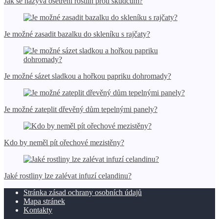
Jak se nazývá ošetření rostlin proti škůdcům?
Je možné zasadit bazalku do skleníku s rajčaty?
Je možné sázet sladkou a hořkou papriku dohromady?
Je možné zateplit dřevěný dům tepelnými panely?
Kdo by neměl pít ořechové mezistěny?
Jaké rostliny lze zalévat infuzí celandinu?
Stránka zásad ochrany osobních údajů
Mapa stránek
Kontakty