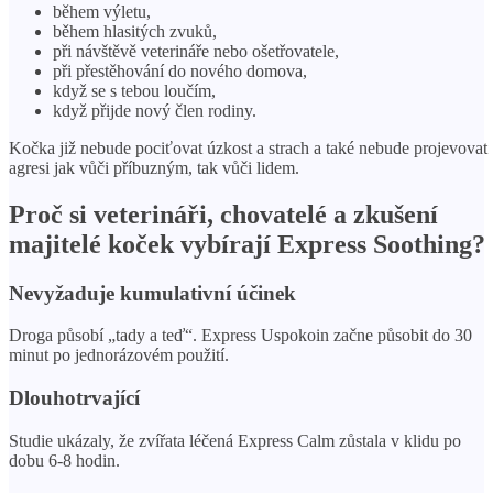
během výletu,
během hlasitých zvuků,
při návštěvě veterináře nebo ošetřovatele,
při přestěhování do nového domova,
když se s tebou loučím,
když přijde nový člen rodiny.
Kočka již nebude pociťovat úzkost a strach a také nebude projevovat
agresi jak vůči příbuzným, tak vůči lidem.
Proč si veterináři, chovatelé a zkušení
majitelé koček vybírají Express Soothing?
Nevyžaduje kumulativní účinek
Droga působí „tady a teď“. Express Uspokoin začne působit do 30
minut po jednorázovém použití.
Dlouhotrvající
Studie ukázaly, že zvířata léčená Express Calm zůstala v klidu po
dobu 6-8 hodin.