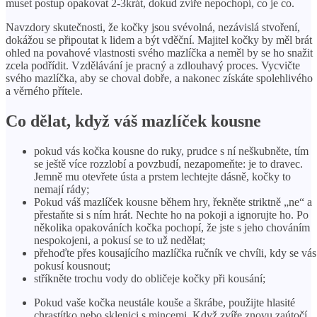
muset postup opakovat 2-3krát, dokud zvíře nepochopí, co je co.
Navzdory skutečnosti, že kočky jsou svévolná, nezávislá stvoření,
dokážou se připoutat k lidem a být vděční. Majitel kočky by měl brát
ohled na povahové vlastnosti svého mazlíčka a neměl by se ho snažit
zcela podřídit. Vzdělávání je pracný a zdlouhavý proces. Vycvičte
svého mazlíčka, aby se choval dobře, a nakonec získáte spolehlivého
a věrného přítele.
Co dělat, když váš mazlíček kousne
pokud vás kočka kousne do ruky, prudce s ní neškubněte, tím
se ještě více rozzlobí a povzbudí, nezapomeňte: je to dravec.
Jemně mu otevřete ústa a prstem lechtejte dásně, kočky to
nemají rády;
Pokud váš mazlíček kousne během hry, řekněte striktně „ne“ a
přestaňte si s ním hrát. Nechte ho na pokoji a ignorujte ho. Po
několika opakováních kočka pochopí, že jste s jeho chováním
nespokojeni, a pokusí se to už nedělat;
přehoďte přes kousajícího mazlíčka ručník ve chvíli, kdy se vás
pokusí kousnout;
stříkněte trochu vody do obličeje kočky při kousání;
Pokud vaše kočka neustále kouše a škrábe, použijte hlasité
chrastítko nebo sklenici s mincemi. Když zvíře znovu zaútočí,