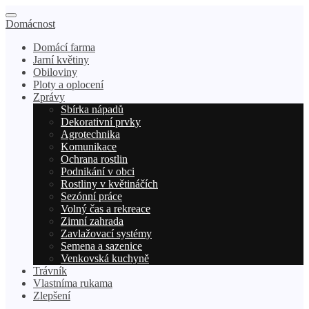
Domácnost
Domácí farma
Jarní květiny
Obiloviny
Ploty a oplocení
Zprávy
Sbírka nápadů
Dekorativní prvky
Agrotechnika
Komunikace
Ochrana rostlin
Podnikání v obci
Rostliny v květináčích
Sezónní práce
Volný čas a rekreace
Zimní zahrada
Zavlažovací systémy
Semena a sazenice
Venkovská kuchyně
Trávník
Vlastníma rukama
Zlepšení