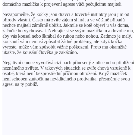
domácího mazlíčka k projevení agrese vůči pečujícímu majiteli.
Nezapomeňte, že kočky jsou dravci a lovecké instinkty jsou jim od
přírody vlastní. Často má zvíře zájem si hrát a ve většině případů
nechce majiteli záměrně ublížit. Jakmile se kotě objeví u vás doma,
začněte ho vychovávat. Nehrajte si se svým mazlíčkem a dovolte mu,
aby vás kousal nebo škrábal do rukou nebo nohou. Zatímco je malý,
kousnutí vám nemusí způsobit žádné problémy, ale když kočka
vyroste, může vám způsobit vážné poškození. Proto mu okamžitě
ukažte, že kousání člověka je zakázáno.
Negativní emoce vyvolává cizí pach přinesený z ulice nebo přiblížení
neznámého zvířete. V takových situacích se zvíře chová vzrušeně k
osobě, která není bezprostřední příčinou ohrožení. Když mazlíček
není schopen zaútočit na neviditelného protivníka, přesměruje svou
agresi na ty poblíž.