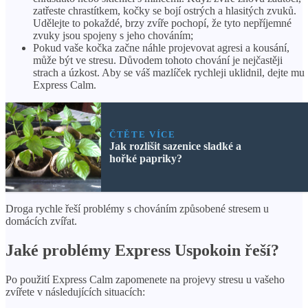
zatřeste chrastítkem, kočky se bojí ostrých a hlasitých zvuků.
Udělejte to pokaždé, brzy zvíře pochopí, že tyto nepříjemné
zvuky jsou spojeny s jeho chováním;
Pokud vaše kočka začne náhle projevovat agresi a kousání,
může být ve stresu. Důvodem tohoto chování je nejčastěji
strach a úzkost. Aby se váš mazlíček rychleji uklidnil, dejte mu
Express Calm.
ČTĚTE VÍCE
Jak rozlišit sazenice sladké a
hořké papriky?
Droga rychle řeší problémy s chováním způsobené stresem u
domácích zvířat.
Jaké problémy Express Uspokoin řeší?
Po použití Express Calm zapomenete na projevy stresu u vašeho
zvířete v následujících situacích: