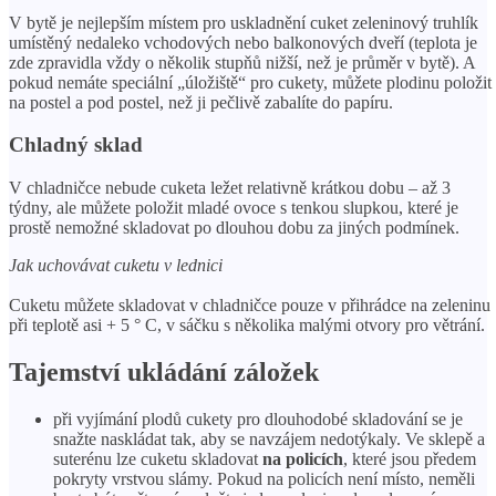
V bytě je nejlepším místem pro uskladnění cuket zeleninový truhlík
umístěný nedaleko vchodových nebo balkonových dveří (teplota je
zde zpravidla vždy o několik stupňů nižší, než je průměr v bytě). A
pokud nemáte speciální „úložiště“ pro cukety, můžete plodinu položit
na postel a pod postel, než ji pečlivě zabalíte do papíru.
Chladný sklad
V chladničce nebude cuketa ležet relativně krátkou dobu – až 3
týdny, ale můžete položit mladé ovoce s tenkou slupkou, které je
prostě nemožné skladovat po dlouhou dobu za jiných podmínek.
Jak uchovávat cuketu v lednici
Cuketu můžete skladovat v chladničce pouze v přihrádce na zeleninu
při teplotě asi + 5 ° C, v sáčku s několika malými otvory pro větrání.
Tajemství ukládání záložek
při vyjímání plodů cukety pro dlouhodobé skladování se je
snažte naskládat tak, aby se navzájem nedotýkaly. Ve sklepě a
suterénu lze cuketu skladovat
na policích
, které jsou předem
pokryty vrstvou slámy. Pokud na policích není místo, neměli