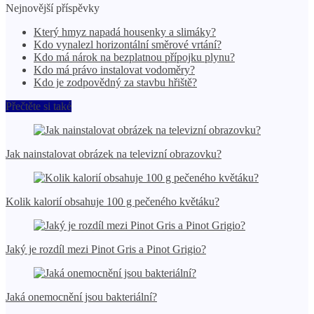
Nejnovější příspěvky
Který hmyz napadá housenky a slimáky?
Kdo vynalezl horizontální směrové vrtání?
Kdo má nárok na bezplatnou přípojku plynu?
Kdo má právo instalovat vodoměry?
Kdo je zodpovědný za stavbu hřiště?
Přečtěte si také
Jak nainstalovat obrázek na televizní obrazovku?
Kolik kalorií obsahuje 100 g pečeného květáku?
Jaký je rozdíl mezi Pinot Gris a Pinot Grigio?
Jaká onemocnění jsou bakteriální?