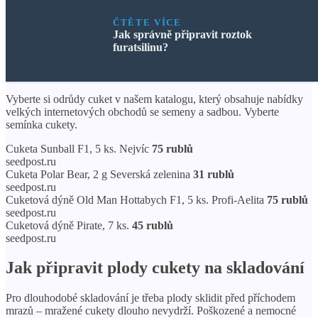
ČTĚTE VÍCE
Jak správně připravit roztok
furatsilinu?
Vyberte si odrůdy cuket v našem katalogu, který obsahuje nabídky
velkých internetových obchodů se semeny a sadbou. Vyberte
semínka cukety.
Cuketa Sunball F1, 5 ks. Nejvíc
75 rublů
seedpost.ru
Cuketa Polar Bear, 2 g Severská zelenina
31 rublů
seedpost.ru
Cuketová dýně Old Man Hottabych F1, 5 ks. Profi-Aelita
75 rublů
seedpost.ru
Cuketová dýně Pirate, 7 ks.
45 rublů
seedpost.ru
Jak připravit plody cukety na skladování
Pro dlouhodobé skladování je třeba plody sklidit před příchodem
mrazů – mražené cukety dlouho nevydrží. Poškozené a nemocné