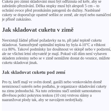
Cuketa pro zimní skladování musí být odříznuta od keře, aby se
zabránilo přezrávání. Délka stopky musí být alespoň 5 cm – to
ochrání ovoce před pronikáním patogenů do dužiny. Nasbírané
cukety se doporučuje opatrně setřást ze země, ale mytí nebo namáčení
je přísně zakázáno.
Jak skladovat cuketu v zimě
Neexistují žádné přísné požadavky na to, při jaké teplotě cuketu
skladovat. Samozřejmě optimální teplota by byla 4-10°C a vlhkost
cca 80%. Takové podmínky lze dosáhnout ve sklepě nebo v podzemí,
ale ne všichni letní obyvatelé je mají. Pokud váš dům není vybaven
skladem zeleniny nebo se v zimě nemůžete dostat do vesnice, můžete
cuketu skladovat jinak.
Jak skladovat cuketu pod zemí
Pro ty, kteří mají ve svém domě, garáži nebo venkovském domě
nemrznoucí suterén nebo podlahu, je organizace skladování cukety
na zimu jednoduchá. Na tuto zeleninu stačí umístit samostatnou
dřevěnou polici pokrytou tenkou (10 cm) vrstvou slámy a
naaranžovat plody tak, aby se navzájem nedotýkaly.