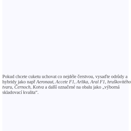
Pokud chcete cuketu uchovat co nejdéle čerstvou, vysaďte odrůdy a
hybridy jako např
Aeronaut
,
Accete F1
,
Arlika
,
Aral F1
,
hruškovitého
tvaru
,
Černoch
,
Kotva
a další označené na obalu jako „výborná
skladovací kvalita“.