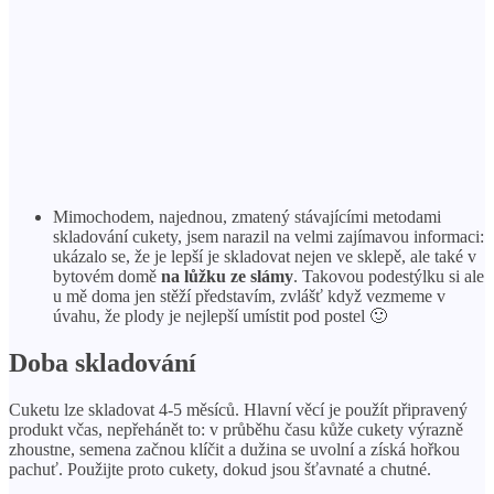
Mimochodem, najednou, zmatený stávajícími metodami
skladování cukety, jsem narazil na velmi zajímavou informaci:
ukázalo se, že je lepší je skladovat nejen ve sklepě, ale také v
bytovém domě
na lůžku ze slámy
. Takovou podestýlku si ale
u mě doma jen stěží představím, zvlášť když vezmeme v
úvahu, že plody je nejlepší umístit pod postel 🙂
Doba skladování
Cuketu lze skladovat 4-5 měsíců. Hlavní věcí je použít připravený
produkt včas, nepřehánět to: v průběhu času kůže cukety výrazně
zhoustne, semena začnou klíčit a dužina se uvolní a získá hořkou
pachuť. Použijte proto cukety, dokud jsou šťavnaté a chutné.