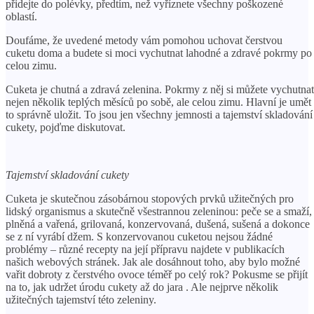
přidejte do polévky, předtím, než vyříznete všechny poškozené
oblastí.
Doufáme, že uvedené metody vám pomohou uchovat čerstvou
cuketu doma a budete si moci vychutnat lahodné a zdravé pokrmy po
celou zimu.
Cuketa je chutná a zdravá zelenina. Pokrmy z něj si můžete vychutnat
nejen několik teplých měsíců po sobě, ale celou zimu. Hlavní je umět
to správně uložit. To jsou jen všechny jemnosti a tajemství skladování
cukety, pojďme diskutovat.
Tajemství skladování cukety
Cuketa je skutečnou zásobárnou stopových prvků užitečných pro
lidský organismus a skutečně všestrannou zeleninou: peče se a smaží,
plněná a vařená, grilovaná, konzervovaná, dušená, sušená a dokonce
se z ní vyrábí džem. S konzervovanou cuketou nejsou žádné
problémy – různé recepty na její přípravu najdete v publikacích
našich webových stránek. Jak ale dosáhnout toho, aby bylo možné
vařit dobroty z čerstvého ovoce téměř po celý rok? Pokusme se přijít
na to, jak udržet úrodu cukety až do jara . Ale nejprve několik
užitečných tajemství této zeleniny.