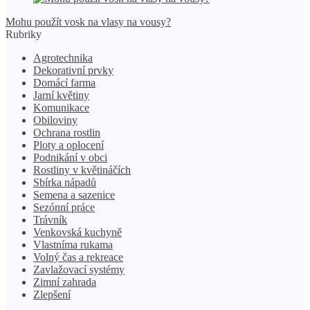
Mohu použít vosk na vlasy na vousy?
Rubriky
Agrotechnika
Dekorativní prvky
Domácí farma
Jarní květiny
Komunikace
Obiloviny
Ochrana rostlin
Ploty a oplocení
Podnikání v obci
Rostliny v květináčích
Sbírka nápadů
Semena a sazenice
Sezónní práce
Trávník
Venkovská kuchyně
Vlastníma rukama
Volný čas a rekreace
Zavlažovací systémy
Zimní zahrada
Zlepšení