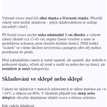
Vybrané ovoce musí být
silná slupka a šťavnatá stopka
. Přezrálé
cukety není možné skladovat – jejich skladovatelnost se snižuje
(nicméně i chuť).
Při řezání ovoce nechte
noha minimálně 5 cm dlouhá.
a vyberte
cukety dlouhé cca 15-45 cm, stopka časem vyschne a stane se
spolehlivou ochranou proti různým druhům infekcí. Příliš krátký
“ocásek” se s tímto úkolem nevyrovná a patogeny přes něj mohou
proniknout do plodu.
Před uskladněním cukety je nutné opatrně, ale opatrně, aby nedošlo k
poškození slupky, očistit od země a osušit na jeden den na slunci, ale
nemůžete je umýt
kategoricky.
Skladování ve sklepě nebo sklepě
Cuketu lze skladovat v tmavých místnostech se stálou teplotou asi +4.
+10°С a vlhkost asi 80%. V ideálním případě toto
sklep nebo
sklep
kde obvykle skladujeme nějaké ovoce a různou zeleninu.
Kde cuketu skladovat