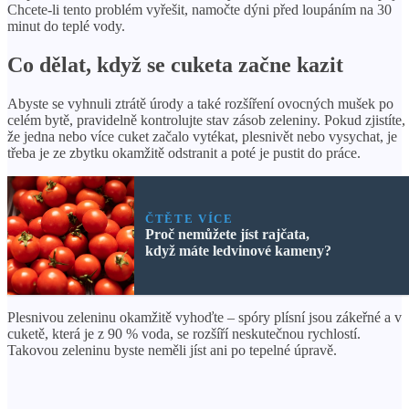
Chcete-li tento problém vyřešit, namočte dýni před loupáním na 30
minut do teplé vody.
Co dělat, když se cuketa začne kazit
Abyste se vyhnuli ztrátě úrody a také rozšíření ovocných mušek po
celém bytě, pravidelně kontrolujte stav zásob zeleniny. Pokud zjistíte,
že jedna nebo více cuket začalo vytékat, plesnivět nebo vysychat, je
třeba je ze zbytku okamžitě odstranit a poté je pustit do práce.
ČTĚTE VÍCE
Proč nemůžete jíst rajčata,
když máte ledvinové kameny?
Plesnivou zeleninu okamžitě vyhoďte – spóry plísní jsou zákeřné a v
cuketě, která je z 90 % voda, se rozšíří neskutečnou rychlostí.
Takovou zeleninu byste neměli jíst ani po tepelné úpravě.