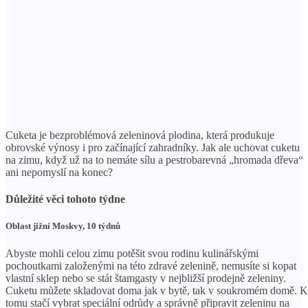
Cuketa je bezproblémová zeleninová plodina, která produkuje
obrovské výnosy i pro začínající zahradníky. Jak ale uchovat cuketu
na zimu, když už na to nemáte sílu a pestrobarevná „hromada dřeva“
ani nepomyslí na konec?
Důležité věci tohoto týdne
Oblast jižní Moskvy, 10 týdnů
Abyste mohli celou zimu potěšit svou rodinu kulinářskými
pochoutkami založenými na této zdravé zelenině, nemusíte si kopat
vlastní sklep nebo se stát štamgasty v nejbližší prodejně zeleniny.
Cuketu můžete skladovat doma jak v bytě, tak v soukromém domě. K
tomu stačí vybrat speciální odrůdy a správně připravit zeleninu na