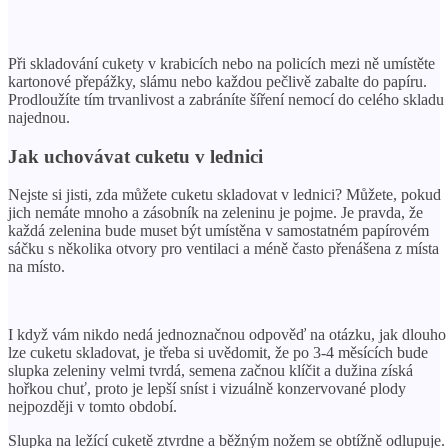
Při skladování cukety v krabicích nebo na policích mezi ně umístěte
kartonové přepážky, slámu nebo každou pečlivě zabalte do papíru.
Prodloužíte tím trvanlivost a zabráníte šíření nemocí do celého skladu
najednou.
Jak uchovávat cuketu v lednici
Nejste si jisti, zda můžete cuketu skladovat v lednici? Můžete, pokud
jich nemáte mnoho a zásobník na zeleninu je pojme. Je pravda, že
každá zelenina bude muset být umístěna v samostatném papírovém
sáčku s několika otvory pro ventilaci a méně často přenášena z místa
na místo.
I když vám nikdo nedá jednoznačnou odpověď na otázku, jak dlouho
lze cuketu skladovat, je třeba si uvědomit, že po 3-4 měsících bude
slupka zeleniny velmi tvrdá, semena začnou klíčit a dužina získá
hořkou chuť, proto je lepší sníst i vizuálně konzervované plody
nejpozději v tomto období.
Slupka na ležící cuketě ztvrdne a běžným nožem se obtížně odlupuje.