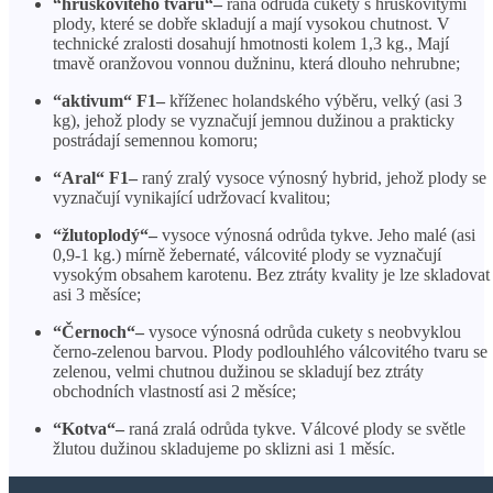
“
hruškovitého tvaru
“
–
raná odrůda cukety s hruškovitými
plody, které se dobře skladují a mají vysokou chutnost. V
technické zralosti dosahují hmotnosti kolem 1,3 kg., Mají
tmavě oranžovou vonnou dužninu, která dlouho nehrubne;
“
aktivum
“
F1
–
kříženec holandského výběru, velký (asi 3
kg), jehož plody se vyznačují jemnou dužinou a prakticky
postrádají semennou komoru;
“
Aral
“
F1
–
raný zralý vysoce výnosný hybrid, jehož plody se
vyznačují vynikající udržovací kvalitou;
“
žlutoplodý
“
–
vysoce výnosná odrůda tykve. Jeho malé (asi
0,9-1 kg.) mírně žebernaté, válcovité plody se vyznačují
vysokým obsahem karotenu. Bez ztráty kvality je lze skladovat
asi 3 měsíce;
“
Černoch
“
–
vysoce výnosná odrůda cukety s neobvyklou
černo-zelenou barvou. Plody podlouhlého válcovitého tvaru se
zelenou, velmi chutnou dužinou se skladují bez ztráty
obchodních vlastností asi 2 měsíce;
“
Kotva
“
–
raná zralá odrůda tykve. Válcové plody se světle
žlutou dužinou skladujeme po sklizni asi 1 měsíc.