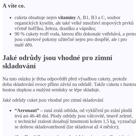
A víte co.
cuketa obsahuje nejen
vitamíny
A, B1, B3 a C, soubor
organických kyselin, ale také velké množství stopových prvků
včetně hořčíku, železa, draslíku a vápníku;
90 % cukety tvoří voda, kterou tělo dokonale vstřebává, a proto
jsou cuketové pokrmy užitečné nejen pro dospělé, ale i pro
malé děti.
Jaké odrůdy jsou vhodné pro zimní
skladování
Na tuto otázku je třeba odpovědět před výsadbou cukety, protože
doba skladování ovoce přímo závisí na odrůdě. Takže cuketa s hustou
hustou slupkou a malými semínky se lépe skladuje.
Jaké odrůdy cuket jsou vhodné pro zimní skladování
“Aeronaut” –
raná zralá odrůda, od vyklíčení po zrání plodů
trvá asi 46-48 dní. Plody odrůdy jsou válcovité, tmavě zelené,
v technické zralosti dosahují hmotnosti kolem 1,5 kg, vyznačují
se dobrou skladovatelností (lze skladovat až 4 měsíce);