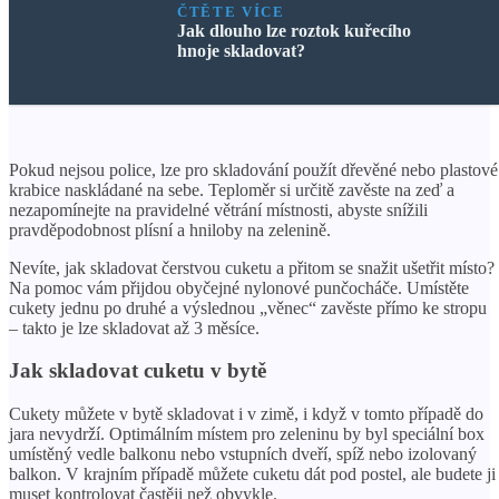
ČTĚTE VÍCE
Jak dlouho lze roztok kuřecího
hnoje skladovat?
Pokud nejsou police, lze pro skladování použít dřevěné nebo plastové
krabice naskládané na sebe. Teploměr si určitě zavěste na zeď a
nezapomínejte na pravidelné větrání místnosti, abyste snížili
pravděpodobnost plísní a hniloby na zelenině.
Nevíte, jak skladovat čerstvou cuketu a přitom se snažit ušetřit místo?
Na pomoc vám přijdou obyčejné nylonové punčocháče. Umístěte
cukety jednu po druhé a výslednou „věnec“ zavěste přímo ke stropu
– takto je lze skladovat až 3 měsíce.
Jak skladovat cuketu v bytě
Cukety můžete v bytě skladovat i v zimě, i když v tomto případě do
jara nevydrží. Optimálním místem pro zeleninu by byl speciální box
umístěný vedle balkonu nebo vstupních dveří, spíž nebo izolovaný
balkon. V krajním případě můžete cuketu dát pod postel, ale budete ji
muset kontrolovat častěji než obvykle.