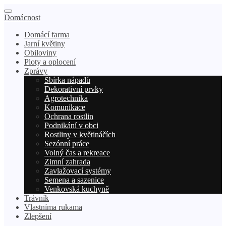
Domácnost
Domácí farma
Jarní květiny
Obiloviny
Ploty a oplocení
Zprávy
Sbírka nápadů
Dekorativní prvky
Agrotechnika
Komunikace
Ochrana rostlin
Podnikání v obci
Rostliny v květináčích
Sezónní práce
Volný čas a rekreace
Zimní zahrada
Zavlažovací systémy
Semena a sazenice
Venkovská kuchyně
Trávník
Vlastníma rukama
Zlepšení