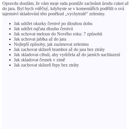
Opravdu doufám, že vám moje rada pomůže zachránit úrodu cuket až
do jara. Byl bych vděčný, kdybyste se v komentářích podělili o svá
tajemství skladování této poněkud „vychytralé“ zeleniny.
Jak udržet okurky čerstvé po dlouhou dobu
Jak udržet rajčata dlouho čerstvá
Jak uchovat meloun do Nového roku: 7 způsobů
Jak uchovat jablka až do jara
Nejlepší způsoby, jak zazimovat zeleninu
Jak zachovat sklizeň brambor až do jara bez ztráty
Jak skladovat cibuli, aby vydržela až do jarních nachlazení
Jak skladovat česnek v zimě
Jak zachovat sklizeň řepy bez ztráty