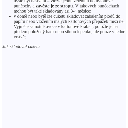
byste být naštvaní – vložte jednu zeleninu do nylonové
punčochy a
zavěste je ze stropu
. V takových punčochách
mohou být také skladovány asi 3-4 měsíce;
v domě nebo bytě lze cuketu skladovat zabalením plodů do
papíru nebo vložením malých kartonových přepážek mezi ně.
Vyjměte samotné ovoce v kartonové krabici, položte je na
předem položený hadr nebo silnou lepenku, ale pouze v jedné
vrstvě;
Jak skladovat cuketu