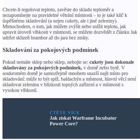
Chcete-li regulovat teplotu, zavěste do skladu teploměr a
nezapomínejte na pravidelné větrání místnosti – to je také klíč k
úspěšnému skladování (a nejen cukety, ale i jiné zeleniny).
Mimochodem, o tom, jak můžete zvýšit nebo snížit teplotu, jak
upravit úroveň vlhkosti v místnosti, se můžete dozvědět z článku Jak
udržet sklizeň brambor až do jara bez ztráty.
Skladování za pokojových podmínek
Pokud nemáte sklep nebo sklep, nebojte se:
cukety jsou dokonale
skladovány za pokojových podmínek,
v domě nebo bytě. V
soukromém domě je samozřejmě mnohem snazší najít místo pro
skladování: může to být spíž, baldachýn a místnost, hlavní věcí není
skladovat zeleninu v blízkosti topných zařízení a v místnosti s
vysokou vlhkostí.
ČTĚTE VÍCE
Jak získat Warframe Incubator
Power Core?