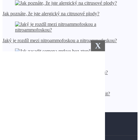
Jak poznáte, že jste alergický na citrusové plody?
Jaký je rozdíl mezi nitroammofoskou a nitroammofoskou?
X
Jak zasadit semena mrkve bez ztenčení?
Jakou roli hrál kůň v životě starých Baškirů?
Jakou škodu může multifolia lupina způsobit?
Stránka zásad ochrany osobních údajů
Mapa stránek
Kontakty