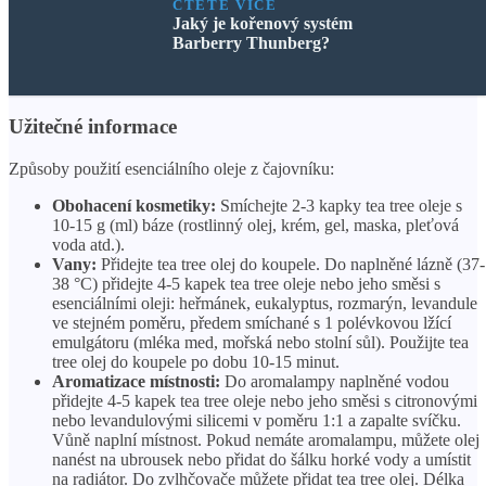
ČTĚTE VÍCE
Jaký je kořenový systém
Barberry Thunberg?
Užitečné informace
Způsoby použití esenciálního oleje z čajovníku:
Obohacení kosmetiky:
Smíchejte 2-3 kapky tea tree oleje s
10-15 g (ml) báze (rostlinný olej, krém, gel, maska, pleťová
voda atd.).
Vany:
Přidejte tea tree olej do koupele. Do naplněné lázně (37-
38 °C) přidejte 4-5 kapek tea tree oleje nebo jeho směsi s
esenciálními oleji: heřmánek, eukalyptus, rozmarýn, levandule
ve stejném poměru, předem smíchané s 1 polévkovou lžící
emulgátoru (mléka med, mořská nebo stolní sůl). Použijte tea
tree olej do koupele po dobu 10-15 minut.
Aromatizace místnosti:
Do aromalampy naplněné vodou
přidejte 4-5 kapek tea tree oleje nebo jeho směsi s citronovými
nebo levandulovými silicemi v poměru 1:1 a zapalte svíčku.
Vůně naplní místnost. Pokud nemáte aromalampu, můžete olej
nanést na ubrousek nebo přidat do šálku horké vody a umístit
na radiátor. Do zvlhčovače můžete přidat tea tree olej. Délka