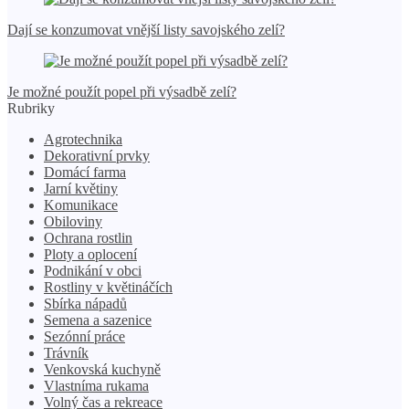
Dají se konzumovat vnější listy savojského zelí?
Je možné použít popel při výsadbě zelí?
Rubriky
Agrotechnika
Dekorativní prvky
Domácí farma
Jarní květiny
Komunikace
Obiloviny
Ochrana rostlin
Ploty a oplocení
Podnikání v obci
Rostliny v květináčích
Sbírka nápadů
Semena a sazenice
Sezónní práce
Trávník
Venkovská kuchyně
Vlastníma rukama
Volný čas a rekreace