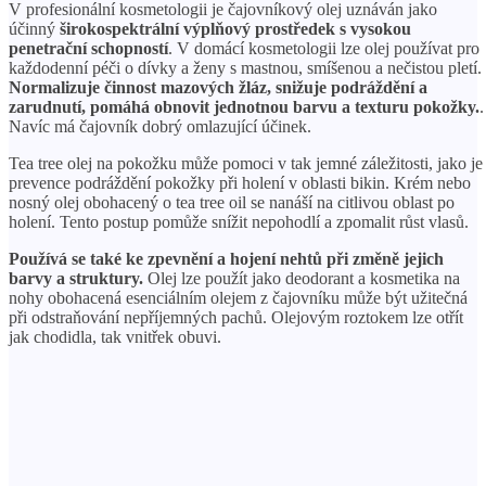
V profesionální kosmetologii je čajovníkový olej uznáván jako
účinný
širokospektrální výplňový prostředek s vysokou
penetrační schopností
. V domácí kosmetologii lze olej používat pro
každodenní péči o dívky a ženy s mastnou, smíšenou a nečistou pletí.
Normalizuje činnost mazových žláz, snižuje podráždění a
zarudnutí, pomáhá obnovit jednotnou barvu a texturu pokožky.
.
Navíc má čajovník dobrý omlazující účinek.
Tea tree olej na pokožku může pomoci v tak jemné záležitosti, jako je
prevence podráždění pokožky při holení v oblasti bikin. Krém nebo
nosný olej obohacený o tea tree oil se nanáší na citlivou oblast po
holení. Tento postup pomůže snížit nepohodlí a zpomalit růst vlasů.
Používá se také ke zpevnění a hojení nehtů při změně jejich
barvy a struktury.
Olej lze použít jako deodorant a kosmetika na
nohy obohacená esenciálním olejem z čajovníku může být užitečná
při odstraňování nepříjemných pachů. Olejovým roztokem lze otřít
jak chodidla, tak vnitřek obuvi.