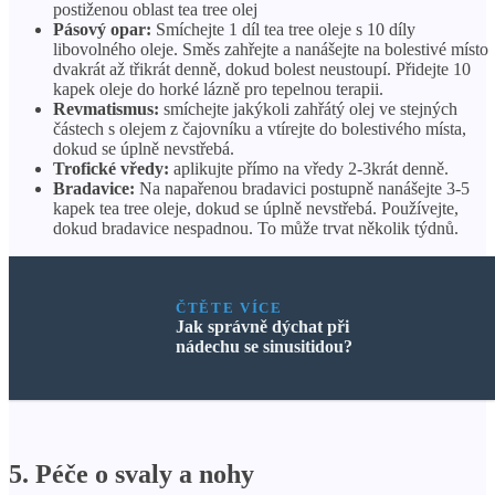
postiženou oblast tea tree olej
Pásový opar:
Smíchejte 1 díl tea tree oleje s 10 díly
libovolného oleje. Směs zahřejte a nanášejte na bolestivé místo
dvakrát až třikrát denně, dokud bolest neustoupí. Přidejte 10
kapek oleje do horké lázně pro tepelnou terapii.
Revmatismus:
smíchejte jakýkoli zahřátý olej ve stejných
částech s olejem z čajovníku a vtírejte do bolestivého místa,
dokud se úplně nevstřebá.
Trofické vředy:
aplikujte přímo na vředy 2-3krát denně.
Bradavice:
Na napařenou bradavici postupně nanášejte 3-5
kapek tea tree oleje, dokud se úplně nevstřebá. Používejte,
dokud bradavice nespadnou. To může trvat několik týdnů.
ČTĚTE VÍCE
Jak správně dýchat při
nádechu se sinusitidou?
5. Péče o svaly a nohy