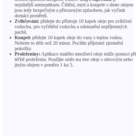
nejsilnější antiseptikum. Čištění, mytí a koupele s tímto olejem
jsou tedy bezpečným a přirozeným způsobem, jak vyčistit
domácí prostředí.
Zvlhčování:
přidejte do přístroje 10 kapek oleje pro zvlhčení
vzduchu, pro vyčištění vzduchu a odstranění nepříjemných
pachů.
Koupel:
přidejte 10 kapek oleje do vany s teplou vodou.
Neberte to déle než 20 minut. Pocítíte příjemné zjemnění
pokožky.
Proleženiny:
Aplikace malého množství oleje může pomoci při
léčbě proleženin. Použijte směs tea tree oleje s olivovým nebo
jiným olejem v poměru 1 ku 5.