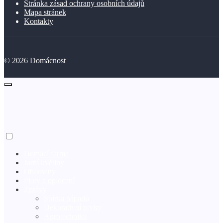
Stránka zásad ochrany osobních údajů
Mapa stránek
Kontakty
©
2026
Domácnost
Domácí farma
Jarní květiny
Obiloviny
Ploty a oplocení
Zprávy
Sbírka nápadů
Dekorativní prvky
Agrotechnika