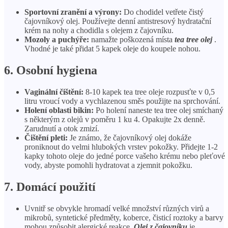
Sportovní zranění a výrony:
Do chodidel vetřete čistý
čajovníkový olej. Používejte denní antistresový hydratační
krém na nohy a chodidla s olejem z čajovníku.
Mozoly a puchýře:
namažte poškozená místa
tea tree olej
.
Vhodné je také přidat 5 kapek oleje do koupele nohou.
6. Osobní hygiena
Vaginální čištění:
8-10 kapek tea tree oleje rozpusťte v 0,5
litru vroucí vody a vychlazenou směs použijte na sprchování.
Holení oblasti bikin:
Po holení naneste tea tree olej smíchaný
s některým z olejů v poměru 1 ku 4. Opakujte 2x denně.
Zarudnutí a otok zmizí.
Čištění pleti:
Je známo, že čajovníkový olej dokáže
proniknout do velmi hlubokých vrstev pokožky. Přidejte 1-2
kapky tohoto oleje do jedné porce vašeho krému nebo pleťové
vody, abyste pomohli hydratovat a zjemnit pokožku.
7. Domácí použití
Uvnitř se obvykle hromadí velké množství různých virů a
mikrobů, syntetické předměty, koberce, čisticí roztoky a barvy
mohou způsobit alergické reakce.
Olej z čajovníku
je