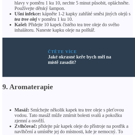
hlavy v poměru 1 ku 10, nechte 5 minut působit, opláchněte.
Používejte dětský šampon.
Ušní infekce:
kápněte 1-2 kapky zahřáté směsi jiných olejů s
tea tree olej
v poměru 1 ku 10.
Kašel:
Přidejte 10 kapek čistého tea tree oleje do svého
inhalátoru. Naneste kapku oleje na polštář.
ČTĚTE VÍCE
Jaké okrasné keře bych měl na
místě zasadit?
9. Aromaterapie
Masáž:
Smíchejte několik kapek tea tree oleje s pleťovou
vodou. Tato masáž může zmírnit bolesti svalů a pokožku
zjemní a osvěží.
Zvlhčovač:
přidejte pár kapek oleje do přístroje na postřik a
navlhčení a umístěte jej do místnosti, kde je nemocný. To