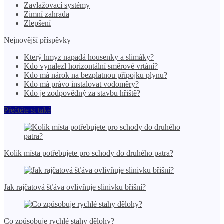
Zavlažovací systémy
Zimní zahrada
Zlepšení
Nejnovější příspěvky
Který hmyz napadá housenky a slimáky?
Kdo vynalezl horizontální směrové vrtání?
Kdo má nárok na bezplatnou přípojku plynu?
Kdo má právo instalovat vodoměry?
Kdo je zodpovědný za stavbu hřiště?
Přečtěte si také
Kolik místa potřebujete pro schody do druhého patra?
Jak rajčatová šťáva ovlivňuje slinivku břišní?
Co způsobuje rychlé stahy dělohy?