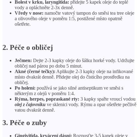
Bolest v krku, laryngitida:
přidejte 5 kapek oleje do teplé
vody a opláchněte 2-3x denně.
Vředy v nose:
namočte vatový tampon do směsi tea tree oleje
a olivového oleje v poměru 1:5, postižené místo opatrně
ošetřete.
2. Péče o obličej
Ječmen:
Dejte 2-3 kapky oleje do šálku horké vody. Udržujte
obličej nad párou po dobu 5 minut.
Akné (černé tečky):
Aplikujte 2-3 kapky oleje na infikované
místo dvakrát denně. Přidejte olej do čisticího prostředku na
obličej.
Po holení:
používá se jako silné antiseptikum ve směsi s
některým z olejů v poměru 1:4.
Rýma, herpes, popraskané rty:
3 kapky spařte vroucí vodou
olej z čajovníku
ve sklenici vody. Rýmu a opar ošetřete pečlivě
vatou dvakrát denně.
3. Péče o zuby
Gingivitida, krvácení dásní:
Rozpusťte 3-5 kapek oleje v