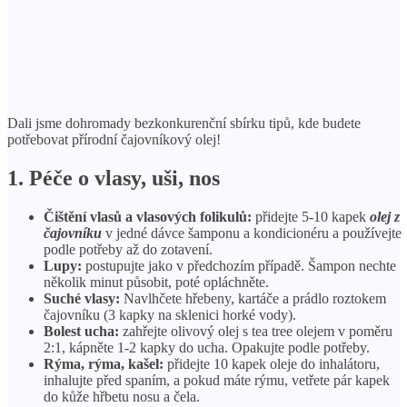
Dali jsme dohromady bezkonkurenční sbírku tipů, kde budete
potřebovat přírodní čajovníkový olej!
1. Péče o vlasy, uši, nos
Čištění vlasů a vlasových folikulů:
přidejte 5-10 kapek
olej z
čajovníku
v jedné dávce šamponu a kondicionéru a používejte
podle potřeby až do zotavení.
Lupy:
postupujte jako v předchozím případě. Šampon nechte
několik minut působit, poté opláchněte.
Suché vlasy:
Navlhčete hřebeny, kartáče a prádlo roztokem
čajovníku (3 kapky na sklenici horké vody).
Bolest ucha:
zahřejte olivový olej s tea tree olejem v poměru
2:1, kápněte 1-2 kapky do ucha. Opakujte podle potřeby.
Rýma, rýma, kašel:
přidejte 10 kapek oleje do inhalátoru,
inhalujte před spaním, a pokud máte rýmu, vetřete pár kapek
do kůže hřbetu nosu a čela.