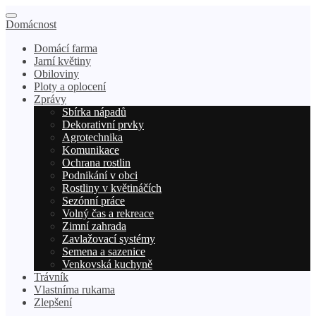
Domácnost
Domácí farma
Jarní květiny
Obiloviny
Ploty a oplocení
Zprávy
Sbírka nápadů
Dekorativní prvky
Agrotechnika
Komunikace
Ochrana rostlin
Podnikání v obci
Rostliny v květináčích
Sezónní práce
Volný čas a rekreace
Zimní zahrada
Zavlažovací systémy
Semena a sazenice
Venkovská kuchyně
Trávník
Vlastníma rukama
Zlepšení