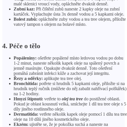
malé sklenici vroucí vody, opláchněte dvakrát denně.
Zubní kaz:
Při čištění zubů naneste 2 kapky oleje na zubní
kartáček. Vyplachujte ústa 3x denně vodou a 5 kapkami oleje.
Bolest zubů:
opláchněte zuby vodou a tea tree olejem, přiložte
vatový tampon s olejem na bolavé místo.
4. Péče o tělo
Popáleniny:
ošetřete popálené místo ledovou vodou po dobu
1-2 minut, naneste několik kapek oleje na spálený povrch a
jemně masírujte. Opakujte dvakrát denně. Toto ošetření
pomáhá zabránit infekci kůže a zachovat její integritu.
Řezy a oděrky:
aplikujte tea tree olej.
Bronchitida:
potřete si hrudník 5 kapkami oleje, přiložte si na
hrudník teplý ručník (můžete do něj zabalit nahřívací polštářek)
na 1-2 hodiny.
Hmyzí štípnutí:
vetřete to
olej tea tree
do postižené oblasti.
Pokud je oblast kousnutí velká, smíchejte 1 díl tea tree oleje s 5
díly jiného rostlinného oleje.
Dermatitida:
vetřete několik kapek oleje pomocí 1 dílu tea tree
oleje na 10 dílů jiného kosmetického oleje.
Ekzém:
ujistěte se, že je pokožka suchá a naneste na