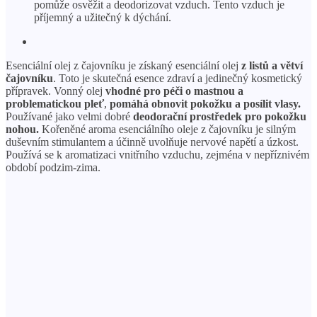
pomůže osvěžit a deodorizovat vzduch. Tento vzduch je
příjemný a užitečný k dýchání.
Esenciální olej z čajovníku je získaný esenciální olej
z listů a větví
čajovníku
. Toto je skutečná esence zdraví a jedinečný kosmetický
přípravek. Vonný olej
vhodné pro péči o mastnou a
problematickou pleť
,
pomáhá obnovit pokožku a posílit vlasy.
Používané jako velmi dobré
deodorační prostředek pro pokožku
nohou.
Kořeněné aroma esenciálního oleje z čajovníku je silným
duševním stimulantem a účinně uvolňuje nervové napětí a úzkost.
Používá se k aromatizaci vnitřního vzduchu, zejména v nepříznivém
období podzim-zima.