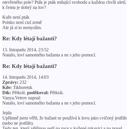
otevřeného pole? Pták je pták milující svobodu a každou chvíli uletí;
k čemu je dobrý na lov?
Kuře není pták
Polsko není cizí země
Ale já si to nemyslím.
Re: Kdy létají bažanti?
13. listopadu 2014, 23:52
Natašo, loví samotného bažanta a ne s jeho pomocí.
Re: Kdy létají bažanti?
14. listopadu 2014, 14:03
Zprávy:
232
Kde:
Tikhoretsk
Dík:
Pětkrát.
poděkoval:
Pětkrát.
Vanya.Vetrov napsal:
Natašo, loví samotného bažanta a ne s jeho pomocí.
Jejda
Upřímně jsem věřil, že bažant se používá k lovu jako cvičený jestřáb
(nebo ne jestřáb).
Tedy ten, který většinou sedí na ruce v kožené rukavici a na povel