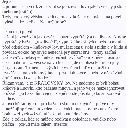
Jejda
Upřímně jsem věřil, že bažant se používá k lovu jako cvičený jestřáb
(nebo ne jestřáb).
Tedy ten, který většinou sedí na ruce v kožené rukavici a na povel
vylétá na lov kořisti. Ne, mýlím se?
ne, nemají pravdu
bažant je využíván jako zvěř – pouze vypuštěný a ne divoký. Aby se
vypuštěný bažant „rozdivočil“, vypouští ho asi týden nebo pár dní
před odstřelem – královský lov. můžete stát u stolu s pitím a v klidu si
povídat, dokud myslivec nenechá psy sebrat hru – tehdy začíná
„zábava“. v nebezpečí udělá bažant „svíčku“ o rozměrech osm až
deset nahoru – zavěsí se na vrchol – najde nejbližší keř nebo jiný
úkryt a zamíří k němu – výstřel je vypálen buď v okamžiku
„zavěšení“ na vrcholový bod – první tah lovce – nebo v očekávání –
druhá metoda – tak ho loví
Říkám vám, je to KRÁLOVSKÝ lov. Ne nadarmo to byli bohatí
králové a Ludvík, kdo bažanta miloval. a jeho vejce nelze ignorovat –
božské – po bažantím vejci – slepičí bude působit jako silikonová
hadice.
a lovecké farmy jsou pro bažantí školku nezbytné – právě ony
umožňují správné provedení selekčních prací – odnesou veškerou
braku – zbytek – kvalitní bažanti putují do chovu..
Zde je odkaz, kde se můžete podívat a objednat si vajíčko nebo
ptáčka – pokud máte zájem [inzerce]