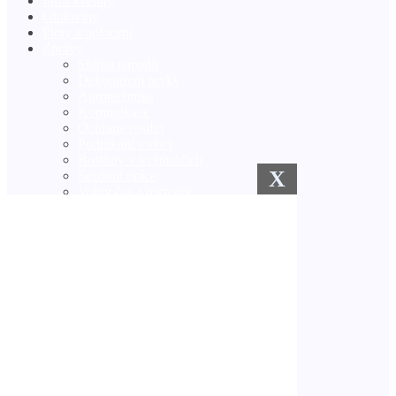
Jarní květiny
Obiloviny
Ploty a oplocení
Zprávy
Sbírka nápadů
Dekorativní prvky
Agrotechnika
Komunikace
Ochrana rostlin
Podnikání v obci
Rostliny v květináčích
X
Sezónní práce
Volný čas a rekreace
Zimní zahrada
Zavlažovací systémy
Semena a sazenice
Venkovská kuchyně
Trávník
Vlastníma rukama
Zlepšení
Co hledáme?