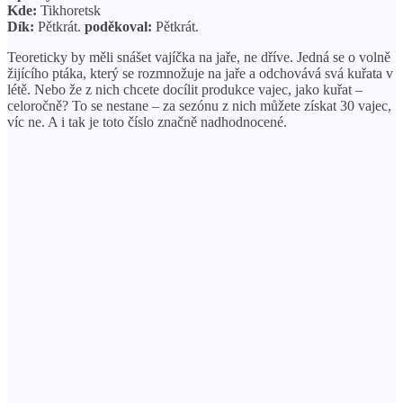
Kde:
Tikhoretsk
Dík:
Pětkrát.
poděkoval:
Pětkrát.
Teoreticky by měli snášet vajíčka na jaře, ne dříve. Jedná se o volně
žijícího ptáka, který se rozmnožuje na jaře a odchovává svá kuřata v
létě. Nebo že z nich chcete docílit produkce vajec, jako kuřat –
celoročně? To se nestane – za sezónu z nich můžete získat 30 vajec,
víc ne. A i tak je toto číslo značně nadhodnocené.