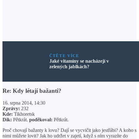
ČTĚTE VÍCE
Jaké vitamíny se nacházejí v
zelených jablkách?
Re: Kdy létají bažanti?
16. srpna 2014, 14:30
Zprávy:
232
Kde:
Tikhoretsk
Dík:
Pětkrát.
poděkoval:
Pětkrát.
Proč chovají bažanty k lovu? Dají se vycvičit jako jestřábi? A koho s
nimi můžete lovit? Jak ho udržet v zajetí, když s ním vyrazíte do