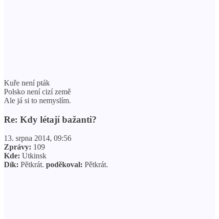
Kuře není pták
Polsko není cizí země
Ale já si to nemyslím.
Re: Kdy létají bažanti?
13. srpna 2014, 09:56
Zprávy:
109
Kde:
Utkinsk
Dík:
Pětkrát.
poděkoval:
Pětkrát.