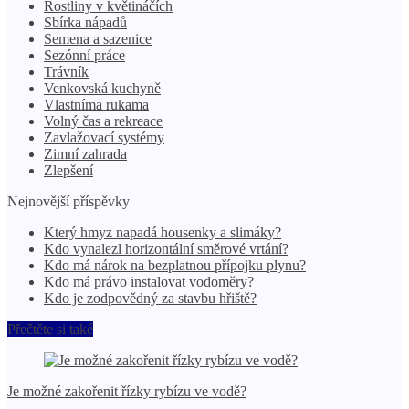
Rostliny v květináčích
Sbírka nápadů
Semena a sazenice
Sezónní práce
Trávník
Venkovská kuchyně
Vlastníma rukama
Volný čas a rekreace
Zavlažovací systémy
Zimní zahrada
Zlepšení
Nejnovější příspěvky
Který hmyz napadá housenky a slimáky?
Kdo vynalezl horizontální směrové vrtání?
Kdo má nárok na bezplatnou přípojku plynu?
Kdo má právo instalovat vodoměry?
Kdo je zodpovědný za stavbu hřiště?
Přečtěte si také
Je možné zakořenit řízky rybízu ve vodě?