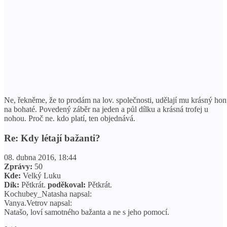
Ne, řekněme, že to prodám na lov. společnosti, udělají mu krásný hon
na bohaté. Povedený záběr na jeden a půl dílku a krásná trofej u
nohou. Proč ne. kdo platí, ten objednává.
Re: Kdy létají bažanti?
08. dubna 2016, 18:44
Zprávy:
50
Kde:
Velký Luku
Dík:
Pětkrát.
poděkoval:
Pětkrát.
Kochubey_Natasha napsal:
Vanya.Vetrov napsal:
Natašo, loví samotného bažanta a ne s jeho pomocí.