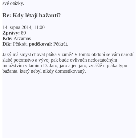
své otázky.
Re: Kdy létají bažanti?
14. srpna 2014, 11:00
Zprávy:
89
Kde:
Arzamas
Dík:
Pětkrát.
poděkoval:
Pětkrát.
Jaký má smysl chovat ptáka v zimě? V tomto období se vám narodí
slabé potomstvo a vývoj pak bude ovlivněn nedostatečným
množstvím vitaminu D. Jaro, jaro a jen jaro, zvláště u ptáka typu
bažanta, který nebyl nikdy domestikovaný.