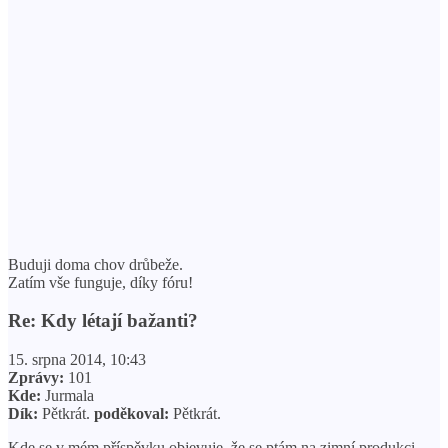
Buduji doma chov drůbeže.
Zatím vše funguje, díky fóru!
Re: Kdy létají bažanti?
15. srpna 2014, 10:43
Zprávy:
101
Kde:
Jurmala
Dík:
Pětkrát.
poděkoval:
Pětkrát.
Kde se v mém příspěvku objevuje, že se ptám na zimní produkci