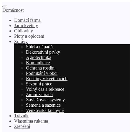
Domácnost
Domácí farma
Jarní květiny
Obiloviny
Ploty a oplocení
Zprávy
Sbírka nápadů
Dekorativní prvky
Agrotechnika
Komunikace
Ochrana rostlin
Podnikání v obci
Rostliny v květináčích
Sezónní práce
Volný čas a rekreace
Zimní zahrada
Zavlažovací systémy
Semena a sazenice
Venkovská kuchyně
Trávník
Vlastníma rukama
Zlepšení