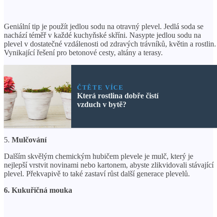
Geniální tip je použít jedlou sodu na otravný plevel. Jedlá soda se
nachází téměř v každé kuchyňské skříni. Nasypte jedlou sodu na
plevel v dostatečné vzdálenosti od zdravých trávníků, květin a rostlin.
Vynikající řešení pro betonové cesty, altány a terasy.
ČTĚTE VÍCE
Která rostlina dobře čistí
vzduch v bytě?
5.
Mulčování
Dalším skvělým chemickým hubičem plevele je mulč, který je
nejlepší vrstvit novinami nebo kartonem, abyste zlikvidovali stávající
plevel. Překvapivě to také zastaví růst další generace plevelů.
6. Kukuřičná mouka