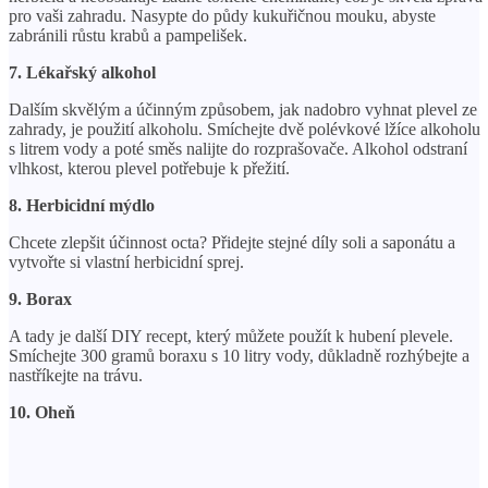
pro vaši zahradu. Nasypte do půdy kukuřičnou mouku, abyste
zabránili růstu krabů a pampelišek.
7. Lékařský alkohol
Dalším skvělým a účinným způsobem, jak nadobro vyhnat plevel ze
zahrady, je použití alkoholu. Smíchejte dvě polévkové lžíce alkoholu
s litrem vody a poté směs nalijte do rozprašovače. Alkohol odstraní
vlhkost, kterou plevel potřebuje k přežití.
8. Herbicidní mýdlo
Chcete zlepšit účinnost octa? Přidejte stejné díly soli a saponátu a
vytvořte si vlastní herbicidní sprej.
9. Borax
A tady je další DIY recept, který můžete použít k hubení plevele.
Smíchejte 300 gramů boraxu s 10 litry vody, důkladně rozhýbejte a
nastříkejte na trávu.
10. Oheň