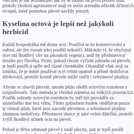
všechno je tak beznadějné, jak by se mohlo na první pohled zdát,
protože zkušení agronomové mají ve svém arzenálu několik účinných
receptů, které pomohou plevel navždy porazit.
Kyselina octová je lepší než jakýkoli
herbicid
Každá hospodyňka má doma ocet. Používá se ke konzervování a
vaření, ale tím rozsah jeho použití nekončí. Málokdo ví, že obyčejný
ocet má škodlivý vliv na jakoukoli vegetaci, aniž by představoval
hrozbu pro člověka. Proto, pokud chcete vyčistit zahradu od plevele,
je lepší použít ji spíše než různé chemikálie. Okamžitě však stojí za
zmínku, že je nutné používat ocet velmi opatrně a přísně dodržovat
dávkování, protože kromě plevele může zničit i zeleninové plodiny.
Abyste se zbavili plevele, musíte půdu ošetřit octovým roztokem z
rozprašovače. Tato metoda je vhodná zejména na velkých pozemcích.
Postřik zahrady octovým roztokem by měl být prováděn za
slunečného dne bez větru. Tímto způsobem budete obdělávat pouze
ty oblasti půdy, které jsou zarostlé plevelem, a zeleninové plodiny
zůstanou nedotčeny. Přítomnost slunce je také velmi důležitá, protože
zvýší škodlivý účinek octa na plevel.
Pokud je třeba odstranit plevel z malé plochy, pak je lepší použít