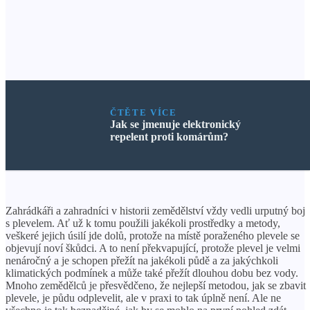
ČTĚTE VÍCE
Jak se jmenuje elektronický
repelent proti komárům?
Zahrádkáři a zahradníci v historii zemědělství vždy vedli urputný boj
s plevelem. Ať už k tomu použili jakékoli prostředky a metody,
veškeré jejich úsilí jde dolů, protože na místě poraženého plevele se
objevují noví škůdci. A to není překvapující, protože plevel je velmi
nenáročný a je schopen přežít na jakékoli půdě a za jakýchkoli
klimatických podmínek a může také přežít dlouhou dobu bez vody.
Mnoho zemědělců je přesvědčeno, že nejlepší metodou, jak se zbavit
plevele, je půdu odplevelit, ale v praxi to tak úplně není. Ale ne