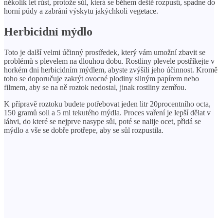
několik let růst, protože sůl, která se během deště rozpustí, spadne do
horní půdy a zabrání výskytu jakýchkoli vegetace.
Herbicidní mýdlo
Toto je další velmi účinný prostředek, který vám umožní zbavit se
problémů s plevelem na dlouhou dobu. Rostliny plevele postříkejte v
horkém dni herbicidním mýdlem, abyste zvýšili jeho účinnost. Kromě
toho se doporučuje zakrýt ovocné plodiny silným papírem nebo
filmem, aby se na ně roztok nedostal, jinak rostliny zemřou.
K přípravě roztoku budete potřebovat jeden litr 20procentního octa,
150 gramů soli a 5 ml tekutého mýdla. Proces vaření je lepší dělat v
láhvi, do které se nejprve nasype sůl, poté se nalije ocet, přidá se
mýdlo a vše se dobře protřepe, aby se sůl rozpustila.