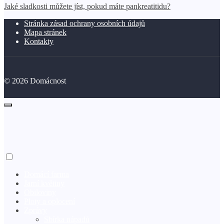
Jaké sladkosti můžete jíst, pokud máte pankreatitidu?
Stránka zásad ochrany osobních údajů
Mapa stránek
Kontakty
©
2026
Domácnost
Domácí farma
Jarní květiny
Obiloviny
Ploty a oplocení
Zprávy
Sbírka nápadů