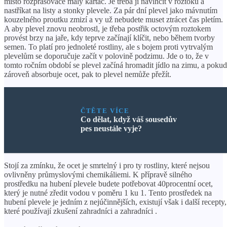
místo rozprašovače malý kartáč. Je třeba ji navlhčit v roztoku a
nastříkat na listy a stonky plevele. Za pár dní plevel jako mávnutím
kouzelného proutku zmizí a vy už nebudete muset ztrácet čas pletím.
A aby plevel znovu neobrostl, je třeba postřik octovým roztokem
provést brzy na jaře, kdy teprve začínají klíčit, nebo během tvorby
semen. To platí pro jednoleté rostliny, ale s bojem proti vytrvalým
plevelům se doporučuje začít v polovině podzimu. Jde o to, že v
tomto ročním období se plevel začíná hromadit jídlo na zimu, a pokud
zároveň absorbuje ocet, pak to plevel nemůže přežít.
ČTĚTE VÍCE
Co dělat, když váš sousedův
pes neustále vyje?
Stojí za zmínku, že ocet je smrtelný i pro ty rostliny, které nejsou
ovlivněny průmyslovými chemikáliemi. K přípravě silného
prostředku na hubení plevele budete potřebovat 40procentní ocet,
který je nutné zředit vodou v poměru 1 ku 1. Tento prostředek na
hubení plevele je jedním z nejúčinnějších, existují však i další recepty,
které používají zkušení zahradníci a zahradníci .