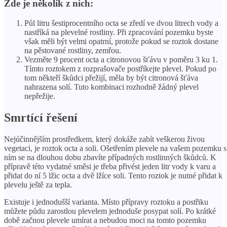
Zde je několik z nich:
Půl litru šestiprocentního octa se zředí ve dvou litrech vody a
nastříká na plevelné rostliny. Při zpracování pozemku byste
však měli být velmi opatrní, protože pokud se roztok dostane
na pěstované rostliny, zemřou.
Vezměte 9 procent octa a citronovou šťávu v poměru 3 ku 1.
Tímto roztokem z rozprašovače postříkejte plevel. Pokud po
tom někteří škůdci přežijí, měla by být citronová šťáva
nahrazena solí. Tuto kombinaci rozhodně žádný plevel
nepřežije.
Smrtící řešení
Nejúčinnějším prostředkem, který dokáže zabít veškerou živou
vegetaci, je roztok octa a soli. Ošetřením plevele na vašem pozemku s
ním se na dlouhou dobu zbavíte případných rostlinných škůdců. K
přípravě této vydatné směsi je třeba přivést jeden litr vody k varu a
přidat do ní 5 lžic octa a dvě lžíce soli. Tento roztok je nutné přidat k
plevelu ještě za tepla.
Existuje i jednodušší varianta. Místo přípravy roztoku a postřiku
můžete půdu zarostlou plevelem jednoduše posypat solí. Po krátké
době začnou plevele umírat a nebudou moci na tomto pozemku