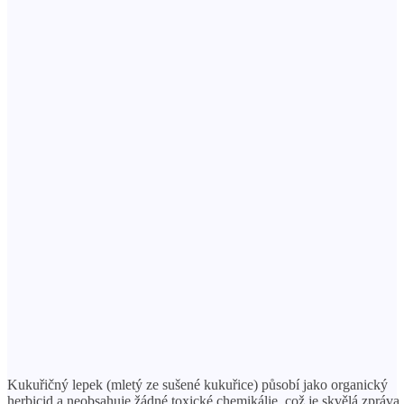
Kukuřičný lepek (mletý ze sušené kukuřice) působí jako organický
herbicid a neobsahuje žádné toxické chemikálie, což je skvělá zpráva