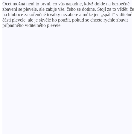
Ocet možná není to první, co vás napadne, když dojde na bezpečné
zbavení se plevele, ale zabije vše, čeho se dotkne. Stojí za to vědět, že
na hluboce zakořeněné trvalky nezabere a může jen „spálit“ viditelné
části plevele, ale je skvělé ho použít, pokud se chcete rychle zbavit
případného viditelného plevele.