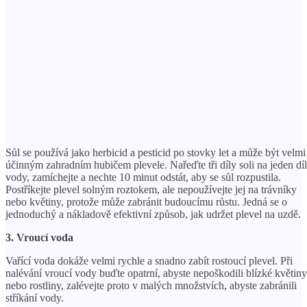
Sůl se používá jako herbicid a pesticid po stovky let a může být velmi
účinným zahradním hubičem plevele. Nařeďte tři díly soli na jeden díl
vody, zamíchejte a nechte 10 minut odstát, aby se sůl rozpustila.
Postříkejte plevel solným roztokem, ale nepoužívejte jej na trávníky
nebo květiny, protože může zabránit budoucímu růstu. Jedná se o
jednoduchý a nákladově efektivní způsob, jak udržet plevel na uzdě.
3. Vroucí voda
Vařící voda dokáže velmi rychle a snadno zabít rostoucí plevel. Při
nalévání vroucí vody buďte opatrní, abyste nepoškodili blízké květiny
nebo rostliny, zalévejte proto v malých množstvích, abyste zabránili
stříkání vody.