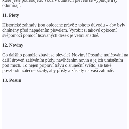
které ještě potřebujete. Voda v buňkách plevele se vypařuje a ty
odumírají.
11. Ploty
Historické zahrady jsou oplocené právě z tohoto důvodu – aby byly
chráněny před napadením plevelem. Vyrobit si takové oplocení
svépomocí pomocí lisovaných desek je velmi snadné.
12. Noviny
Co dalšího pomůže zbavit se plevele? Noviny! Posuňte mulčování na
další úroveň zaléváním půdy, navlhčením novin a jejich umístěním
pod mech. To nejen připraví trávu o sluneční světlo, ale také
povzbudí užitečné žížaly, aby přišly a zůstaly na vaší zahradě.
13. Posun