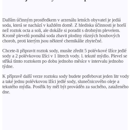
Dalším účinným prostředkem v arzenálu letních obyvatel je jedlá
soda, která se nachází v každém domě. Z hlediska účinnosti je horší
než roztok octa a soli, ale dokáže si poradit s drobným plevelem.
Kromě plevelů pomáhá soda zbavit plodiny různých houbových
chorob, proti kterým jsou některé chemikálie zbytečné.
Chcete-li připravit roztok sody, musíte zředit 5 polévkové lžíce jedlé
sody a 2 polévkovou lžíci v 1 litrech vody. l. tekuté mýdlo. Plevel se
stříká tímto roztokem po dobu jednoho měsíce v intervalu jednoho
týdne.
K přípravě další verze roztoku sody budete potřebovat jeden litr vody
a také jednu polévkovou lžíci jedlé sody, slunečnicového oleje a
tekutého mýdla. Postřik by měl být prováděn za suchého, zataženého
dne.