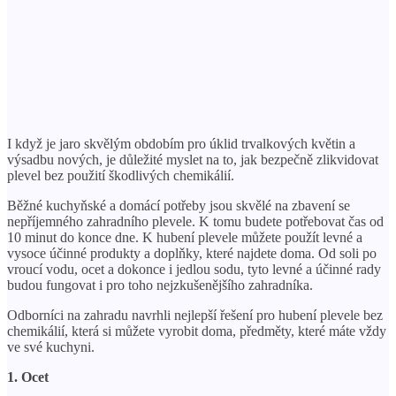
I když je jaro skvělým obdobím pro úklid trvalkových květin a
výsadbu nových, je důležité myslet na to, jak bezpečně zlikvidovat
plevel bez použití škodlivých chemikálií.
Běžné kuchyňské a domácí potřeby jsou skvělé na zbavení se
nepříjemného zahradního plevele. K tomu budete potřebovat čas od
10 minut do konce dne. K hubení plevele můžete použít levné a
vysoce účinné produkty a doplňky, které najdete doma. Od soli po
vroucí vodu, ocet a dokonce i jedlou sodu, tyto levné a účinné rady
budou fungovat i pro toho nejzkušenějšího zahradníka.
Odborníci na zahradu navrhli nejlepší řešení pro hubení plevele bez
chemikálií, která si můžete vyrobit doma, předměty, které máte vždy
ve své kuchyni.
1. Ocet