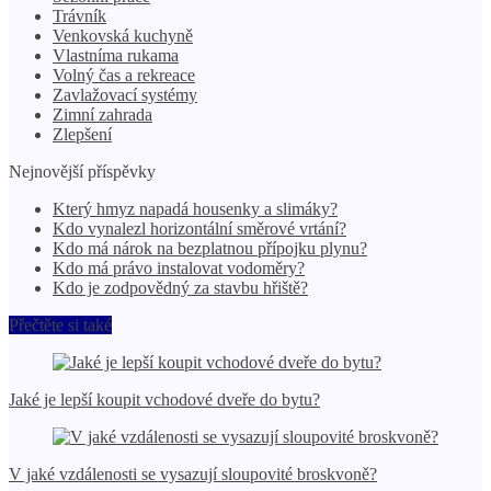
Trávník
Venkovská kuchyně
Vlastníma rukama
Volný čas a rekreace
Zavlažovací systémy
Zimní zahrada
Zlepšení
Nejnovější příspěvky
Který hmyz napadá housenky a slimáky?
Kdo vynalezl horizontální směrové vrtání?
Kdo má nárok na bezplatnou přípojku plynu?
Kdo má právo instalovat vodoměry?
Kdo je zodpovědný za stavbu hřiště?
Přečtěte si také
Jaké je lepší koupit vchodové dveře do bytu?
V jaké vzdálenosti se vysazují sloupovité broskvoně?