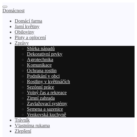
Domácnost
Domácí farma
Jarní květiny
Obiloviny
Ploty a oplocení
Zprávy
Sbírka nápadů
Dekorativní prvky
Agrotechnika
Komunikace
Ochrana rostlin
Podnikání v obci
Rostliny v květináčích
Sezónní práce
Volný čas a rekreace
Zimní zahrada
Zavlažovací systémy
Semena a sazenice
Venkovská kuchyně
Trávník
Vlastníma rukama
Zlepšení