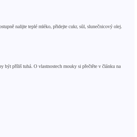
pně nalijte teplé mléko, přidejte cukr, sůl, slunečnicový olej.
 být příliš tuhá. O vlastnostech mouky si přečtěte v článku na