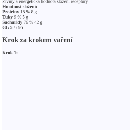
Živiny a energetická hodnota složení receptury
Hmotnost složení:
Proteiny
15 % 8 g
Tuky
9 % 5 g
Sacharidy
76 % 42 g
GI:
5
/
/
95
Krok za krokem vaření
Krok 1: