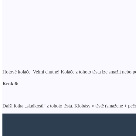
Hotové koláče. Velmi chutné! Koláče z tohoto těsta lze smažit nebo 
Krok 6:
Další fotka „sladkostí“ z tohoto těsta. Klobásy v těstě (smažené + peč