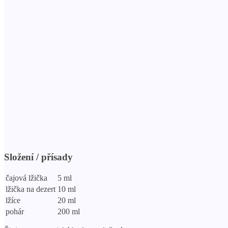
Složení / přísady
čajová lžička
5 ml
lžička na dezert
10 ml
lžíce
20 ml
pohár
200 ml