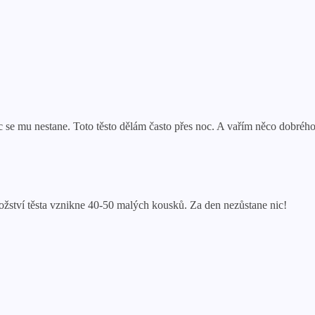
ic se mu nestane. Toto těsto dělám často přes noc. A vařím něco dobrého
ožství těsta vznikne 40-50 malých kousků. Za den nezůstane nic!