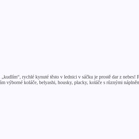
 „kudlím“, rychlé kynuté těsto v lednici v sáčku je prostě dar z nebes!
dělám výborné koláče, belyashi, housky, placky, koláče s různými nápln