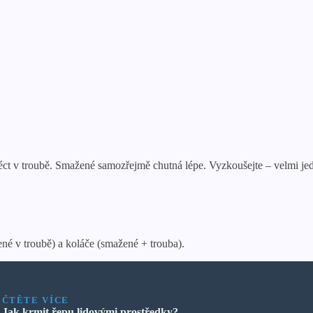
péct v troubě. Smažené samozřejmě chutná lépe. Vyzkoušejte – velmi jed
ené v troubě) a koláče (smažené + trouba).
ČTĚTE VÍCE
Jak krmit řepu lidovými prostředky?