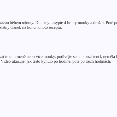
ukázán během minuty. Do mísy nasypte 4 hrnky mouky a droždí. Poté postu
tatný článek na konci tohoto receptu.
at trochu méně nebo více mouky, podívejte se na konzistenci, neměla by
. Video ukazuje, jak těsto kynulo po hodině, poté po třech hodinách.