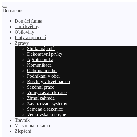
Domácnost
Domácí farma
Jarní květiny
Obiloviny
Ploty a oplocení
Zprávy
Sbírka nápadů
Dekorativní prvky
Agrotechnika
Komunikace
Ochrana rostlin
Podnikání v obci
Rostliny v květináčích
Sezónní práce
Volný čas a rekreace
Zimní zahrada
Zavlažovací systémy
Semena a sazenice
Venkovská kuchyně
Trávník
Vlastníma rukama
Zlepšení