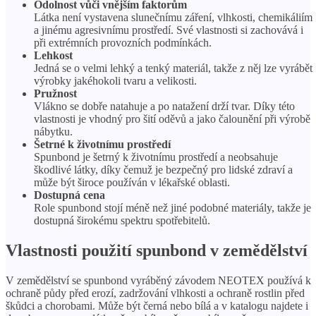
Odolnost vůči vnějším faktorům
Látka není vystavena slunečnímu záření, vlhkosti, chemikáliím
a jinému agresivnímu prostředí. Své vlastnosti si zachovává i
při extrémních provozních podmínkách.
Lehkost
Jedná se o velmi lehký a tenký materiál, takže z něj lze vyrábět
výrobky jakéhokoli tvaru a velikosti.
Pružnost
Vlákno se dobře natahuje a po natažení drží tvar. Díky této
vlastnosti je vhodný pro šití oděvů a jako čalounění při výrobě
nábytku.
Šetrné k životnímu prostředí
Spunbond je šetrný k životnímu prostředí a neobsahuje
škodlivé látky, díky čemuž je bezpečný pro lidské zdraví a
může být široce používán v lékařské oblasti.
Dostupná cena
Role spunbond stojí méně než jiné podobné materiály, takže je
dostupná širokému spektru spotřebitelů.
Vlastnosti použití spunbond v zemědělství
V zemědělství se spunbond vyráběný závodem NEOTEX používá k
ochraně půdy před erozí, zadržování vlhkosti a ochraně rostlin před
škůdci a chorobami. Může být černá nebo bílá a v katalogu najdete i