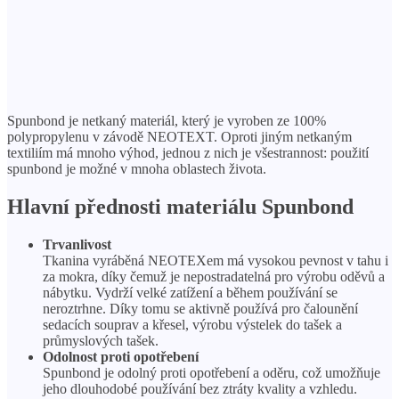
Spunbond je netkaný materiál, který je vyroben ze 100%
polypropylenu v závodě NEOTEXT. Oproti jiným netkaným
textiliím má mnoho výhod, jednou z nich je všestrannost: použití
spunbond je možné v mnoha oblastech života.
Hlavní přednosti materiálu Spunbond
Trvanlivost
Tkanina vyráběná NEOTEXem má vysokou pevnost v tahu i
za mokra, díky čemuž je nepostradatelná pro výrobu oděvů a
nábytku. Vydrží velké zatížení a během používání se
neroztrhne. Díky tomu se aktivně používá pro čalounění
sedacích souprav a křesel, výrobu výstelek do tašek a
průmyslových tašek.
Odolnost proti opotřebení
Spunbond je odolný proti opotřebení a oděru, což umožňuje
jeho dlouhodobé používání bez ztráty kvality a vzhledu.