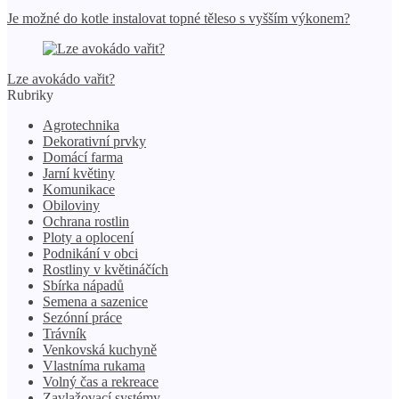
Je možné do kotle instalovat topné těleso s vyšším výkonem?
Lze avokádo vařit?
Rubriky
Agrotechnika
Dekorativní prvky
Domácí farma
Jarní květiny
Komunikace
Obiloviny
Ochrana rostlin
Ploty a oplocení
Podnikání v obci
Rostliny v květináčích
Sbírka nápadů
Semena a sazenice
Sezónní práce
Trávník
Venkovská kuchyně
Vlastníma rukama
Volný čas a rekreace
Zavlažovací systémy