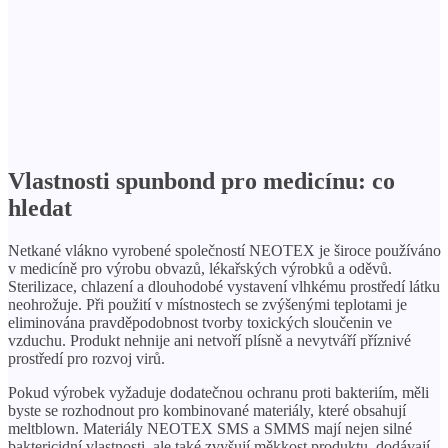
Vlastnosti spunbond pro medicínu: co
hledat
Netkané vlákno vyrobené společností NEOTEX je široce používáno
v medicíně pro výrobu obvazů, lékařských výrobků a oděvů.
Sterilizace, chlazení a dlouhodobé vystavení vlhkému prostředí látku
neohrožuje. Při použití v místnostech se zvýšenými teplotami je
eliminována pravděpodobnost tvorby toxických sloučenin ve
vzduchu. Produkt nehnije ani netvoří plísně a nevytváří příznivé
prostředí pro rozvoj virů.
Pokud výrobek vyžaduje dodatečnou ochranu proti bakteriím, měli
byste se rozhodnout pro kombinované materiály, které obsahují
meltblown. Materiály NEOTEX SMS a SMMS mají nejen silné
baktericidní vlastnosti, ale také zvyšují měkkost produktu, dodávají