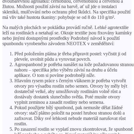
dvoubarevnou agrolátku: černobílou, červenobílou a červenou a
žlutou. Možnosti použití závisí na barvě, ať už jde o instalaci
skleníků, mulčování nebo ochranu před škůdci. Na specifika použití
má vliv také hustota tkaniny: pohybuje se od 8 do 110 g/m².
Na malých plochách se pokládka provádí ručně. Lehké agrotextilie
leží na rostlinách a netahají se. Okraje textilie jsou fixovány kamínky
nebo jinými dostupnými prostředky Podrobný návod k použití
spunbondu vyrobeného závodem NEOTEX v zemědělství:
Před položením plátna je třeba připravit postel: vyčistit ji od
plevele, uvolnit půdu a vyrovnat povrch.
Agrospanbond je potřeba nanášet na lože požadovanou stranou
nahoru – specifika jeho výběru závisí na druhu a účelu
aplikace. O tom si povíme podrobněji níže.
Hlavním rysem práce s černým vláknem je potřeba vytvořit
otvory pro výsadbu rostlin nebo semen. Otvory by měly být
dostatečně velké, aby umožňovaly rostlinám volně růst a
dostávaly dostatek slunečního světla. Poté musíte otvory
vyplnit zeminou a zasadit rostliny nebo semena.
Pokud použijete bílý spunbond, pak nemusíte dělat žádné
otvory: stačí plátno položit na postel hrubou stranou dolů a
zafixovat. Díky své lehkosti nebude materiál narušovat růst
rostlin.
Po zasazení rostlin se vyplatí znovu zkontrolovat, že spunbond