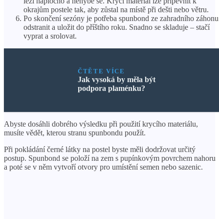
leží naplocho a nehýbe se. Krycí materiál lze připevnit k
okrajům postele tak, aby zůstal na místě při dešti nebo větru.
Po skončení sezóny je potřeba spunbond ze zahradního záhonu
odstranit a uložit do příštího roku. Snadno se skladuje – stačí
vyprat a srolovat.
ČTĚTE VÍCE
Jak vysoká by měla být
podpora plaménku?
Abyste dosáhli dobrého výsledku při použití krycího materiálu,
musíte vědět, kterou stranu spunbondu použít.
Při pokládání černé látky na postel byste měli dodržovat určitý
postup. Spunbond se položí na zem s pupínkovým povrchem nahoru
a poté se v něm vytvoří otvory pro umístění semen nebo sazenic.