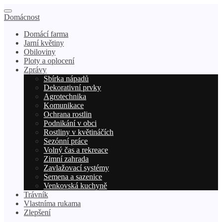
Domácnost
Domácí farma
Jarní květiny
Obiloviny
Ploty a oplocení
Zprávy
Sbírka nápadů
Dekorativní prvky
Agrotechnika
Komunikace
Ochrana rostlin
Podnikání v obci
Rostliny v květináčích
Sezónní práce
Volný čas a rekreace
Zimní zahrada
Zavlažovací systémy
Semena a sazenice
Venkovská kuchyně
Trávník
Vlastníma rukama
Zlepšení