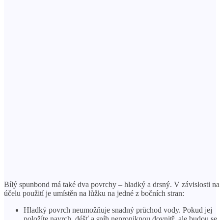
Bílý spunbond má také dva povrchy – hladký a drsný. V závislosti na
účelu použití je umístěn na lůžku na jedné z bočních stran:
Hladký povrch neumožňuje snadný průchod vody. Pokud jej
položíte navrch, déšť a sníh neproniknou dovnitř, ale budou se