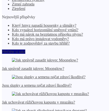
Zimní zahrada
Zlepšení
Nejnovější příspěvky
Který hmyz napadá housenky a slimáky?
Kdo vynalezl horizontální směrové vrtání?
Kdo má nárok na bezplatnou přípojku plynu?
Kdo má právo instalovat vodoměry?
Kdo je zodpovědný za stavbu hřiště?
Přečtěte si také
Jak správně zasadit jalovec Moonglow?
Jsou slupky a semena rajčat zdraví škodlivé?
Jak uchovávat růžičkovou kapustu v mrazáku?