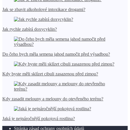
Jak se zbavit alkoholové intoxikace drogami?
Jak rychle zabírá doxycyklin?
Do čeho bych měla semena jahod namočit před výsadbou?
Kdy byste měli sklízet cibuli zasazenou před zimou?
Kdy zasadit melouny a melouny do otevřeného terénu?
Jaká je nejnáročnější pokojová rostlina?
Stránka zásad ochrany osobních údajů