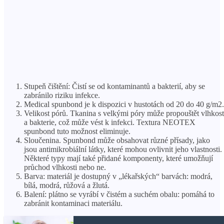
Stupeň čištění: Čistí se od kontaminantů a bakterií, aby se
zabránilo riziku infekce.
Medical spunbond je k dispozici v hustotách od 20 do 40 g/m2.
Velikost pórů. Tkanina s velkými póry může propouštět vlhkost
a bakterie, což může vést k infekci. Textura NEOTEX
spunbond tuto možnost eliminuje.
Sloučenina. Spunbond může obsahovat různé přísady, jako
jsou antimikrobiální látky, které mohou ovlivnit jeho vlastnosti.
Některé typy mají také přidané komponenty, které umožňují
průchod vlhkosti nebo ne.
Barva: materiál je dostupný v „lékařských“ barvách: modrá,
bílá, modrá, růžová a žlutá.
Balení: plátno se vyrábí v čistém a suchém obalu: pomáhá to
zabránit kontaminaci materiálu.