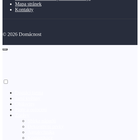
Mapa stránek
Kontakty
©
2026
Domácnost
Domácí farma
Jarní květiny
Obiloviny
Ploty a oplocení
Zprávy
Sbírka nápadů
Dekorativní prvky
Agrotechnika
Komunikace