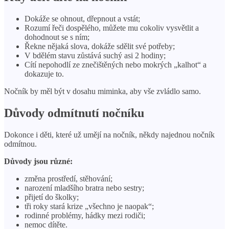
Dokáže se ohnout, dřepnout a vstát;
Rozumí řeči dospělého, můžete mu cokoliv vysvětlit a
dohodnout se s ním;
Řekne nějaká slova, dokáže sdělit své potřeby;
V bdělém stavu zůstává suchý asi 2 hodiny;
Cítí nepohodlí ze znečištěných nebo mokrých „kalhot“ a
dokazuje to.
Nočník by měl být v dosahu miminka, aby vše zvládlo samo.
Důvody odmítnutí nočníku
Dokonce i děti, které už umějí na nočník, někdy najednou nočník
odmítnou.
Důvody jsou různé:
změna prostředí, stěhování;
narození mladšího bratra nebo sestry;
přijetí do školky;
tři roky stará krize „všechno je naopak“;
rodinné problémy, hádky mezi rodiči;
nemoc dítěte.