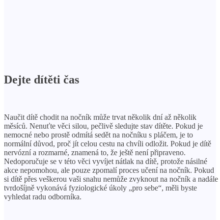
Dejte dítěti čas
Naučit dítě chodit na nočník může trvat několik dní až několik
měsíců. Nenuťte věci silou, pečlivě sledujte stav dítěte. Pokud je
nemocné nebo prostě odmítá sedět na nočníku s pláčem, je to
normální důvod, proč jít celou cestu na chvíli odložit. Pokud je dítě
nervózní a rozmarné, znamená to, že ještě není připraveno.
Nedoporučuje se v této věci vyvíjet nátlak na dítě, protože násilné
akce nepomohou, ale pouze zpomalí proces učení na nočník. Pokud
si dítě přes veškerou vaši snahu nemůže zvyknout na nočník a nadále
tvrdošíjně vykonává fyziologické úkoly „pro sebe“, měli byste
vyhledat radu odborníka.