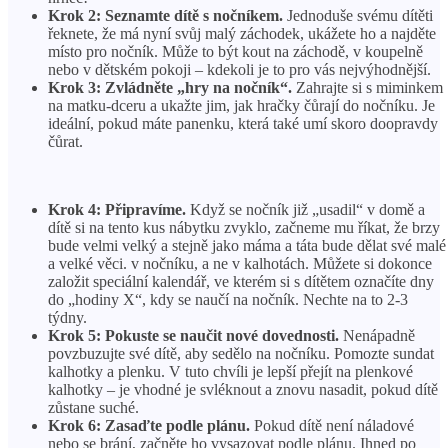
Krok 2: Seznamte dítě s nočníkem.
Jednoduše svému dítěti
řeknete, že má nyní svůj malý záchodek, ukážete ho a najděte
místo pro nočník. Může to být kout na záchodě, v koupelně
nebo v dětském pokoji – kdekoli je to pro vás nejvýhodnější.
Krok 3: Zvládněte „hry na nočník“.
Zahrajte si s miminkem
na matku-dceru a ukažte jim, jak hračky čůrají do nočníku. Je
ideální, pokud máte panenku, která také umí skoro doopravdy
čůrat.
Krok 4: Připravíme.
Když se nočník již „usadil“ v ​​domě a
dítě si na tento kus nábytku zvyklo, začneme mu říkat, že brzy
bude velmi velký a stejně jako máma a táta bude dělat své malé
a velké věci. v nočníku, a ne v kalhotách. Můžete si dokonce
založit speciální kalendář, ve kterém si s dítětem označíte dny
do „hodiny X“, kdy se naučí na nočník. Nechte na to 2-3
týdny.
Krok 5: Pokuste se naučit nové dovednosti.
Nenápadně
povzbuzujte své dítě, aby sedělo na nočníku. Pomozte sundat
kalhotky a plenku. V tuto chvíli je lepší přejít na plenkové
kalhotky – je vhodné je svléknout a znovu nasadit, pokud dítě
zůstane suché.
Krok 6: Zasaďte podle plánu.
Pokud dítě není náladové
nebo se brání, začněte ho vysazovat podle plánu. Ihned po