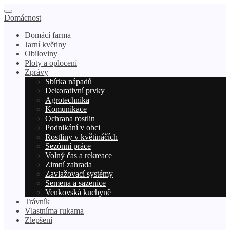
Domácnost
Domácí farma
Jarní květiny
Obiloviny
Ploty a oplocení
Zprávy
Sbírka nápadů
Dekorativní prvky
Agrotechnika
Komunikace
Ochrana rostlin
Podnikání v obci
Rostliny v květináčích
Sezónní práce
Volný čas a rekreace
Zimní zahrada
Zavlažovací systémy
Semena a sazenice
Venkovská kuchyně
Trávník
Vlastníma rukama
Zlepšení