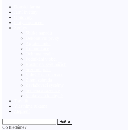
Domácí farma
Jarní květiny
Obiloviny
Ploty a oplocení
Zprávy
Sbírka nápadů
Dekorativní prvky
Agrotechnika
Komunikace
Ochrana rostlin
Podnikání v obci
Rostliny v květináčích
X
Sezónní práce
Volný čas a rekreace
Zimní zahrada
Zavlažovací systémy
Semena a sazenice
Venkovská kuchyně
Trávník
Vlastníma rukama
Zlepšení
Co hledáme?