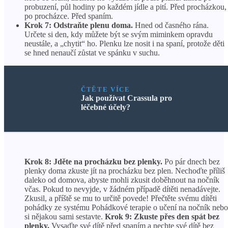
probuzení, půl hodiny po každém jídle a pití. Před procházkou,
po procházce. Před spaním.
Krok 7: Odstraňte plenu doma.
Hned od časného rána.
Určete si den, kdy můžete být se svým miminkem opravdu
neustále, a „chytit“ ho. Plenku lze nosit i na spaní, protože děti
se hned nenaučí zůstat ve spánku v suchu.
ČTĚTE VÍCE
Jak používat Crassula pro
léčebné účely?
Krok 8: Jděte na procházku bez plenky.
Po pár dnech bez
plenky doma zkuste jít na procházku bez plen. Nechoďte příliš
daleko od domova, abyste mohli zkusit doběhnout na nočník
včas. Pokud to nevyjde, v žádném případě dítěti nenadávejte.
Zkusil, a příště se mu to určitě povede! Přečtěte svému dítěti
pohádky ze systému Pohádkové terapie o učení na nočník nebo
si nějakou sami sestavte.
Krok 9: Zkuste přes den spát bez
plenky.
Vysaďte své dítě před spaním a nechte své dítě bez