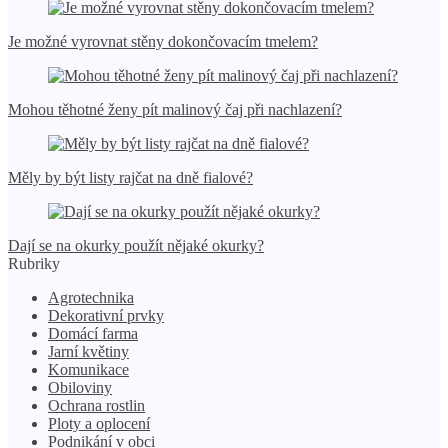
Je možné vyrovnat stěny dokončovacím tmelem?
Mohou těhotné ženy pít malinový čaj při nachlazení?
Měly by být listy rajčat na dně fialové?
Dají se na okurky použít nějaké okurky?
Rubriky
Agrotechnika
Dekorativní prvky
Domácí farma
Jarní květiny
Komunikace
Obiloviny
Ochrana rostlin
Ploty a oplocení
Podnikání v obci