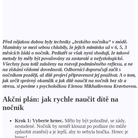
Před nějakou dobou byly techniky „brzkého nočníku“ v módě.
Maminky se mezi sebou chlubily, že jejich miminko už v 6, 5, 3
měsících žádá o nočník. Pediatři se však nyní shodují, že takové
metody by měly být považovány za zastaralé a nefyziologické.
Všechny jsou totiž založeny na rozvoji podmíněného reflexu, a ne
na získání vědomé dovednosti. Odborníci doporučují začít s
nočníkem později, až dítě projeví připravenost jej používat. A o tom,
jak určit správný okamžik a jak dítě naučit na nočník bez slz a
stresu, si povíme s psycholožkou Elenou Mikhailovnou Kravtsovou.
Akční plán: jak rychle naučit dítě na
nočník
Krok 1: Vyberte hrnec.
Mělo by být pohodlné, se zády,
nestudené. Nočník by neměl klouzat po podlaze (to může
způsobit zranění) a je lepší, aby to nebyla hračka. Hrnec je
hrnec!