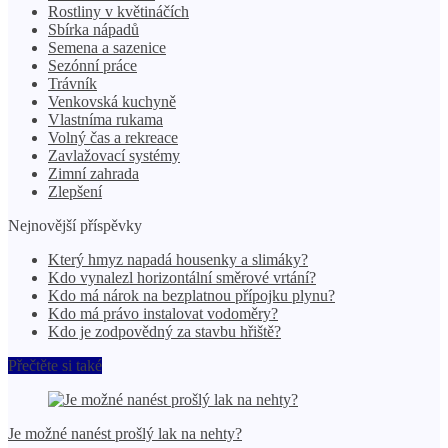
Rostliny v květináčích
Sbírka nápadů
Semena a sazenice
Sezónní práce
Trávník
Venkovská kuchyně
Vlastníma rukama
Volný čas a rekreace
Zavlažovací systémy
Zimní zahrada
Zlepšení
Nejnovější příspěvky
Který hmyz napadá housenky a slimáky?
Kdo vynalezl horizontální směrové vrtání?
Kdo má nárok na bezplatnou přípojku plynu?
Kdo má právo instalovat vodoměry?
Kdo je zodpovědný za stavbu hřiště?
Přečtěte si také
Je možné nanést prošlý lak na nehty?