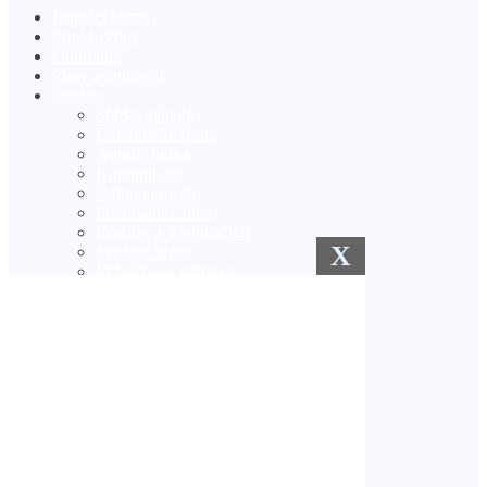
Domácí farma
Jarní květiny
Obiloviny
Ploty a oplocení
Zprávy
Sbírka nápadů
Dekorativní prvky
Agrotechnika
Komunikace
Ochrana rostlin
Podnikání v obci
Rostliny v květináčích
X
Sezónní práce
Volný čas a rekreace
Zimní zahrada
Zavlažovací systémy
Semena a sazenice
Venkovská kuchyně
Trávník
Vlastníma rukama
Zlepšení
Co hledáme?