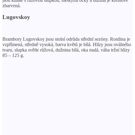
jsou kulaté s růžovou slupkou, mělkými očky a dužina je krémově
zbarvená.
Lugovskoy
Brambory Lugovskoy jsou stolní odrůda střední sezóny. Rostlina je
vzpřímená, středně vysoká, barva květů je bílá. Hlízy jsou oválného
tvaru, slupka světle růžová, dužnina bílá, oka malá, váha tržní hlízy
85 – 125 g.