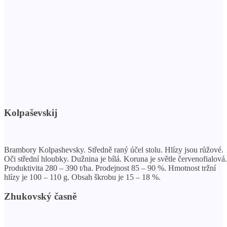
Kolpaševskij
Brambory Kolpashevsky. Středně raný účel stolu. Hlízy jsou růžové.
Oči střední hloubky. Dužnina je bílá. Koruna je světle červenofialová.
Produktivita 280 – 390 t/ha. Prodejnost 85 – 90 %. Hmotnost tržní
hlízy je 100 – 110 g. Obsah škrobu je 15 – 18 %.
Zhukovský časně