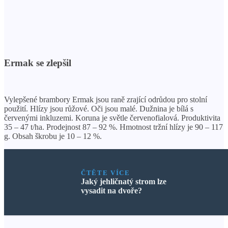
Ermak se zlepšil
Vylepšené brambory Ermak jsou raně zrající odrůdou pro stolní
použití. Hlízy jsou růžové. Oči jsou malé. Dužnina je bílá s
červenými inkluzemi. Koruna je světle červenofialová. Produktivita
35 – 47 t/ha. Prodejnost 87 – 92 %. Hmotnost tržní hlízy je 90 – 117
g. Obsah škrobu je 10 – 12 %.
ČTĚTE VÍCE
Jaký jehličnatý strom lze
vysadit na dvoře?