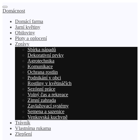
Domácnost
Domácí farma
Jarní květiny
Obiloviny
Ploty a oplocení
Zprávy
Sbírka nápadů
Dekorativní prvky
Agrotechnika
Komunikace
Ochrana rostlin
Podnikání v obci
Rostliny v květináčích
Sezónní práce
Volný čas a rekreace
Zimní zahrada
Zavlažovací systémy
Semena a sazenice
Venkovská kuchyně
Trávník
Vlastníma rukama
Zlepšení