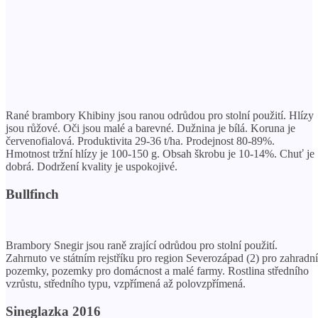
Rané brambory Khibiny jsou ranou odrůdou pro stolní použití. Hlízy
jsou růžové. Oči jsou malé a barevné. Dužnina je bílá. Koruna je
červenofialová. Produktivita 29-36 t/ha. Prodejnost 80-89%.
Hmotnost tržní hlízy je 100-150 g. Obsah škrobu je 10-14%. Chuť je
dobrá. Dodržení kvality je uspokojivé.
Bullfinch
Brambory Snegir jsou raně zrající odrůdou pro stolní použití.
Zahrnuto ve státním rejstříku pro region Severozápad (2) pro zahradní
pozemky, pozemky pro domácnost a malé farmy. Rostlina středního
vzrůstu, středního typu, vzpřímená až polovzpřímená.
Sineglazka 2016