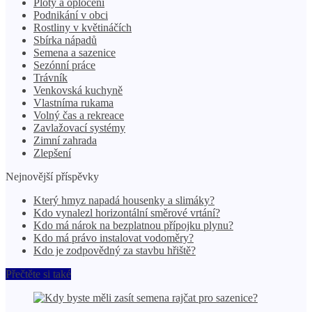
Ploty a oplocení
Podnikání v obci
Rostliny v květináčích
Sbírka nápadů
Semena a sazenice
Sezónní práce
Trávník
Venkovská kuchyně
Vlastníma rukama
Volný čas a rekreace
Zavlažovací systémy
Zimní zahrada
Zlepšení
Nejnovější příspěvky
Který hmyz napadá housenky a slimáky?
Kdo vynalezl horizontální směrové vrtání?
Kdo má nárok na bezplatnou přípojku plynu?
Kdo má právo instalovat vodoměry?
Kdo je zodpovědný za stavbu hřiště?
Přečtěte si také