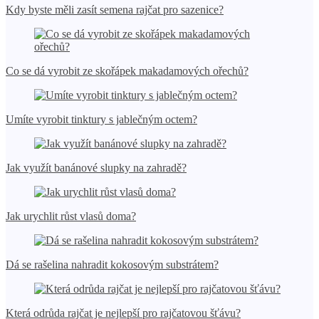
Kdy byste měli zasít semena rajčat pro sazenice?
Co se dá vyrobit ze skořápek makadamových ořechů?
Umíte vyrobit tinktury s jablečným octem?
Jak využít banánové slupky na zahradě?
Jak urychlit růst vlasů doma?
Dá se rašelina nahradit kokosovým substrátem?
Která odrůda rajčat je nejlepší pro rajčatovou šťávu?