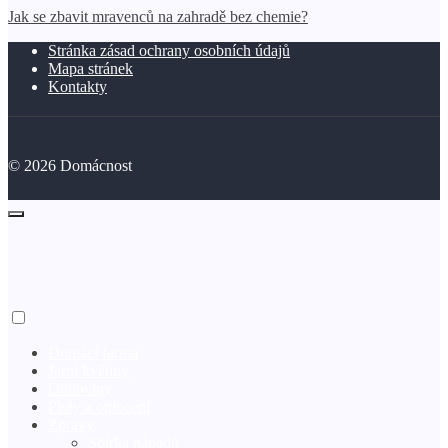
Jak se zbavit mravenců na zahradě bez chemie?
Stránka zásad ochrany osobních údajů
Mapa stránek
Kontakty
©
2026
Domácnost
Domácí farma
Jarní květiny
Obiloviny
Ploty a oplocení
Zprávy
Sbírka nápadů