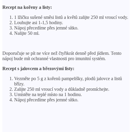
Recept na kořeny a listy:
1 lžičku sušené směsi listů a květů zalijte 250 ml vroucí vody.
Louhujte asi 1-1,5 hodiny.
Nápoj přecedíme přes jemné sítko.
Nalijte 50 ml.
Doporučuje se pít ne více než čtyřikrát denně před jídlem. Tento
nápoj bude mít ochranné vlastnosti pro imunitní systém.
Recept s jalovcem a březovými listy:
Vezměte po 5 g z kořenů pampelišky, plodů jalovce a listů
břízy.
Zalijte 250 ml vroucí vody a důkladně promíchejte.
Umístěte na teplé místo na 1 hodinu.
Nápoj přecedíme přes jemné sítko.