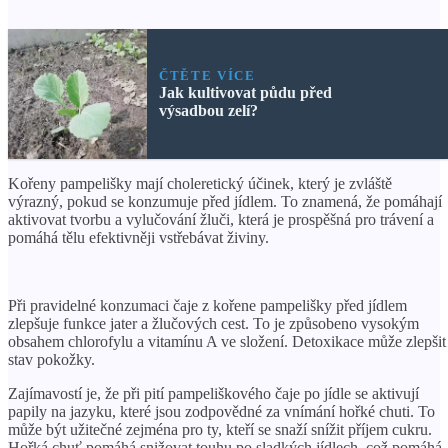
ČTĚTE VÍCE
Jak kultivovat půdu před
výsadbou zelí?
Kořeny pampelišky mají choleretický účinek, který je zvláště
výrazný, pokud se konzumuje před jídlem. To znamená, že pomáhají
aktivovat tvorbu a vylučování žluči, která je prospěšná pro trávení a
pomáhá tělu efektivněji vstřebávat živiny.
Při pravidelné konzumaci čaje z kořene pampelišky před jídlem
zlepšuje funkce jater a žlučových cest. To je způsobeno vysokým
obsahem chlorofylu a vitamínu A ve složení. Detoxikace může zlepšit
stav pokožky.
Zajímavostí je, že při pití pampeliškového čaje po jídle se aktivují
papily na jazyku, které jsou zodpovědné za vnímání hořké chuti. To
může být užitečné zejména pro ty, kteří se snaží snížit příjem cukru.
Hořká chuť pomáhá snižovat touhu po sladkých jídlech, což pomáhá