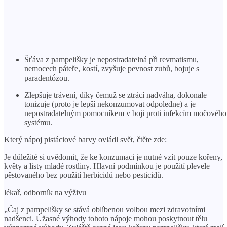
Šťáva z pampelišky je nepostradatelná při revmatismu,
nemocech páteře, kostí, zvyšuje pevnost zubů, bojuje s
paradentózou.
Zlepšuje trávení, díky čemuž se ztrácí nadváha, dokonale
tonizuje (proto je lepší nekonzumovat odpoledne) a je
nepostradatelným pomocníkem v boji proti infekcím močového
systému.
Který nápoj pistáciové barvy ovládl svět, čtěte zde:
Je důležité si uvědomit, že ke konzumaci je nutné vzít pouze kořeny,
květy a listy mladé rostliny. Hlavní podmínkou je použití plevele
pěstovaného bez použití herbicidů nebo pesticidů.
lékař, odborník na výživu
„Čaj z pampelišky se stává oblíbenou volbou mezi zdravotními
nadšenci. Úžasné výhody tohoto nápoje mohou poskytnout tělu