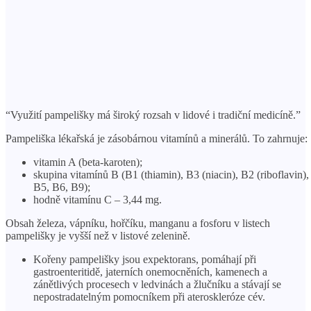
“Využití pampelišky má široký rozsah v lidové i tradiční medicíně.”
Pampeliška lékařská je zásobárnou vitamínů a minerálů. To zahrnuje:
vitamin A (beta-karoten);
skupina vitamínů B (B1 (thiamin), B3 (niacin), B2 (riboflavin),
B5, B6, B9);
hodně vitamínu C – 3,44 mg.
Obsah železa, vápníku, hořčíku, manganu a fosforu v listech
pampelišky je vyšší než v listové zelenině.
Kořeny pampelišky jsou expektorans, pomáhají při
gastroenteritidě, jaterních onemocněních, kamenech a
zánětlivých procesech v ledvinách a žlučníku a stávají se
nepostradatelným pomocníkem při ateroskleróze cév.