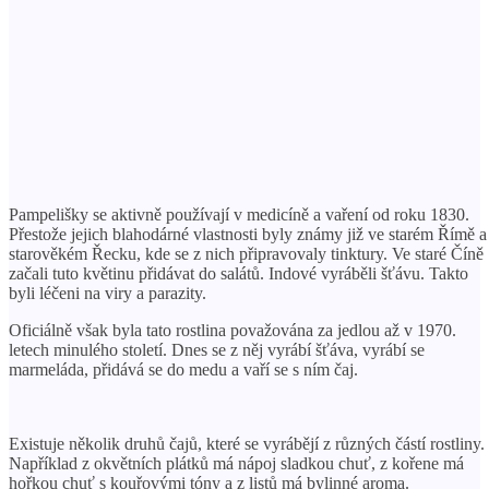
Pampelišky se aktivně používají v medicíně a vaření od roku 1830.
Přestože jejich blahodárné vlastnosti byly známy již ve starém Římě a
starověkém Řecku, kde se z nich připravovaly tinktury. Ve staré Číně
začali tuto květinu přidávat do salátů. Indové vyráběli šťávu. Takto
byli léčeni na viry a parazity.
Oficiálně však byla tato rostlina považována za jedlou až v 1970.
letech minulého století. Dnes se z něj vyrábí šťáva, vyrábí se
marmeláda, přidává se do medu a vaří se s ním čaj.
Existuje několik druhů čajů, které se vyrábějí z různých částí rostliny.
Například z okvětních plátků má nápoj sladkou chuť, z kořene má
hořkou chuť s kouřovými tóny a z listů má bylinné aroma.