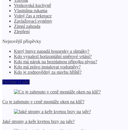
Trávník
Venkovská kuchyně
Vlastníma rukama
Volný čas a rekreace
Zavlažovací systémy
Zimní zahrada
Zlepšení
Nejnovější příspěvky
Který hmyz napadá housenky a slimáky?
Kdo vynalezl horizontální směrové vrtání?
Kdo má nárok na bezplatnou přípojku plynu?
Kdo má právo instalovat vodoměry?
Kdo je zodpovědný za stavbu hřiště?
Přečtěte si také
Co je zahrnuto v ceně montáže oken na klíč?
Jaké stromy a keře kvetou brzy na jaře?