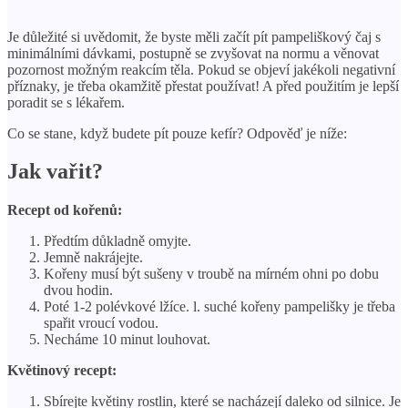
Je důležité si uvědomit, že byste měli začít pít pampeliškový čaj s
minimálními dávkami, postupně se zvyšovat na normu a věnovat
pozornost možným reakcím těla. Pokud se objeví jakékoli negativní
příznaky, je třeba okamžitě přestat používat! A před použitím je lepší
poradit se s lékařem.
Co se stane, když budete pít pouze kefír? Odpověď je níže:
Jak vařit?
Recept od kořenů:
Předtím důkladně omyjte.
Jemně nakrájejte.
Kořeny musí být sušeny v troubě na mírném ohni po dobu
dvou hodin.
Poté 1-2 polévkové lžíce. l. suché kořeny pampelišky je třeba
spařit vroucí vodou.
Necháme 10 minut louhovat.
Květinový recept:
Sbírejte květiny rostlin, které se nacházejí daleko od silnice. Je