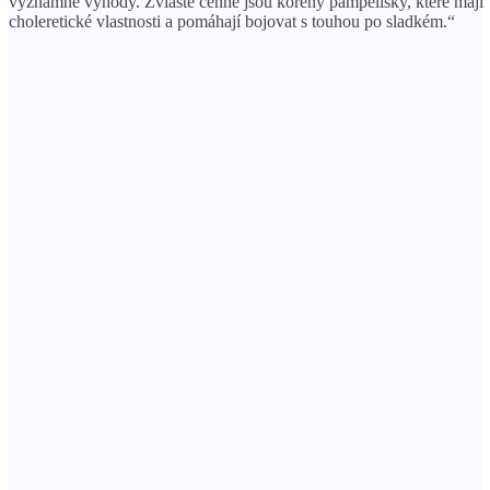
významné výhody. Zvláště cenné jsou kořeny pampelišky, které mají
choleretické vlastnosti a pomáhají bojovat s touhou po sladkém.“