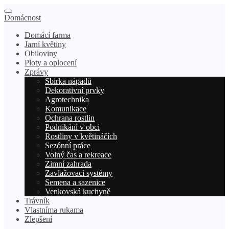
Domácnost
Domácí farma
Jarní květiny
Obiloviny
Ploty a oplocení
Zprávy
Sbírka nápadů
Dekorativní prvky
Agrotechnika
Komunikace
Ochrana rostlin
Podnikání v obci
Rostliny v květináčích
Sezónní práce
Volný čas a rekreace
Zimní zahrada
Zavlažovací systémy
Semena a sazenice
Venkovská kuchyně
Trávník
Vlastníma rukama
Zlepšení