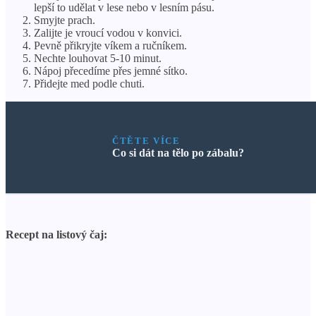
lepší to udělat v lese nebo v lesním pásu.
Smyjte prach.
Zalijte je vroucí vodou v konvici.
Pevně ​​přikryjte víkem a ručníkem.
Nechte louhovat 5-10 minut.
Nápoj přecedíme přes jemné sítko.
Přidejte med podle chuti.
ČTĚTE VÍCE
Co si dát na tělo po zábalu?
Recept na listový čaj: