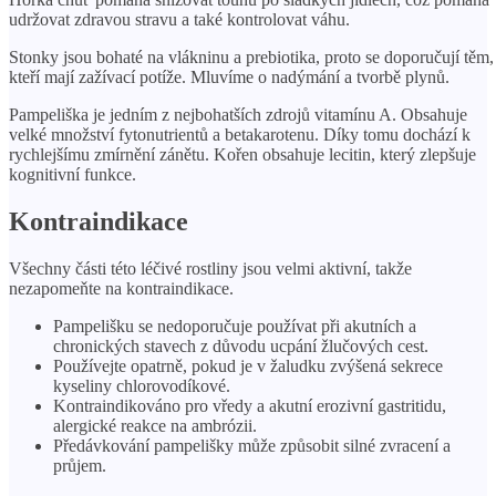
udržovat zdravou stravu a také kontrolovat váhu.
Stonky jsou bohaté na vlákninu a prebiotika, proto se doporučují těm,
kteří mají zažívací potíže. Mluvíme o nadýmání a tvorbě plynů.
Pampeliška je jedním z nejbohatších zdrojů vitamínu A. Obsahuje
velké množství fytonutrientů a betakarotenu. Díky tomu dochází k
rychlejšímu zmírnění zánětu. Kořen obsahuje lecitin, který zlepšuje
kognitivní funkce.
Kontraindikace
Všechny části této léčivé rostliny jsou velmi aktivní, takže
nezapomeňte na kontraindikace.
Pampelišku se nedoporučuje používat při akutních a
chronických stavech z důvodu ucpání žlučových cest.
Používejte opatrně, pokud je v žaludku zvýšená sekrece
kyseliny chlorovodíkové.
Kontraindikováno pro vředy a akutní erozivní gastritidu,
alergické reakce na ambrózii.
Předávkování pampelišky může způsobit silné zvracení a
průjem.