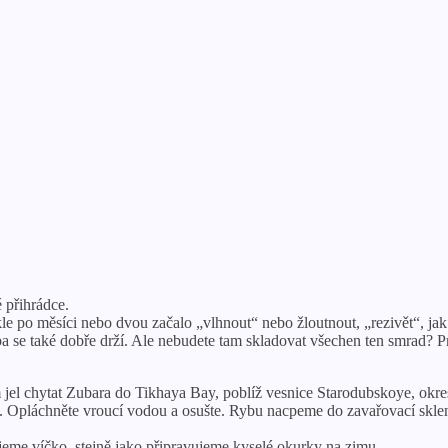
 přihrádce.
 po měsíci nebo dvou začalo „vlhnout“ nebo žloutnout, „rezivět“, jak r
a se také dobře drží. Ale nebudete tam skladovat všechen ten smrad? P
 jel chytat Zubara do Tikhaya Bay, poblíž vesnice Starodubskoye, okre
obu. Opláchněte vroucí vodou a osušte. Rybu nacpeme do zavařovací skle
ujeme víčko, stejně jako připravujeme kyselé okurky na zimu.