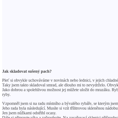
Jak skladovat sušený pach?
Pleť si obvykle uchováváme v novinách nebo lednici, v jejich chladné
Taky jsem takto skladoval smrad, ale dlouho mi to nevydrželo. Obvykle
Jako dobrou a spolehlivou možnost jej můžete uložit do mrazáku. Ryb
ryby.
Vzpomněl jsem si na radu místního a bývalého rybáře, se kterým jsem
Jeho rada byla následující. Musíte si vzít třílitrovou skleněnou nád
Jen jsem nůžkami odstřihl ocasy.
Dále si připravte víko a zašroubujte. Na zavařovací sklenici přišroub