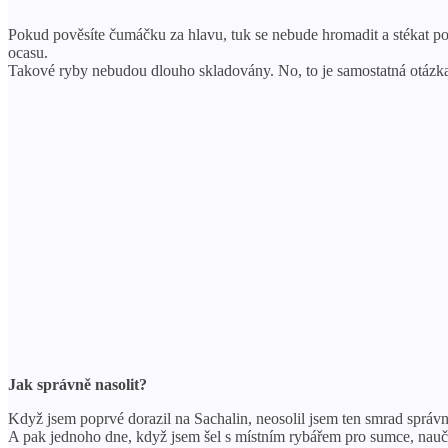
Pokud pověsíte čumáčku za hlavu, tuk se nebude hromadit a stékat p
ocasu.
Takové ryby nebudou dlouho skladovány. No, to je samostatná otázka,
Jak správně nasolit?
Když jsem poprvé dorazil na Sachalin, neosolil jsem ten smrad správ
A pak jednoho dne, když jsem šel s místním rybářem pro sumce, naučil 