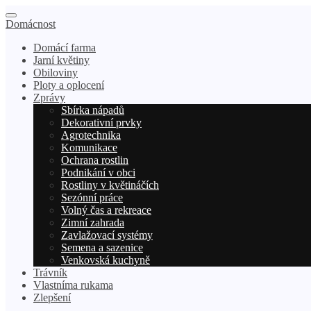
Domácnost
Domácí farma
Jarní květiny
Obiloviny
Ploty a oplocení
Zprávy
Sbírka nápadů
Dekorativní prvky
Agrotechnika
Komunikace
Ochrana rostlin
Podnikání v obci
Rostliny v květináčích
Sezónní práce
Volný čas a rekreace
Zimní zahrada
Zavlažovací systémy
Semena a sazenice
Venkovská kuchyně
Trávník
Vlastníma rukama
Zlepšení