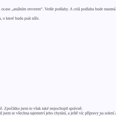
o ocase „análním otvorem“. Vedle podlahy. A celá podlaha bude mastná
 o které budu psát níže.
ně. Zpočátku jsem to však také nepochopil správně.
jsem se všechna tajemství jeho chytání, a ještě víc přípravy na solení 