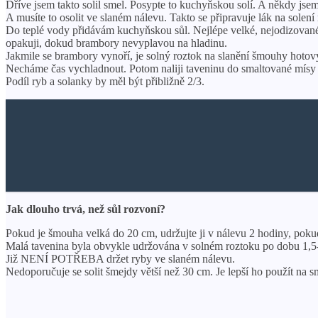
Dříve jsem takto solil smel. Posypte to kuchyňskou solí. A někdy jse
A musíte to osolit ve slaném nálevu. Takto se připravuje lák na solení 
Do teplé vody přidávám kuchyňskou sůl. Nejlépe velké, nejodizované
opakuji, dokud brambory nevyplavou na hladinu.
Jakmile se brambory vynoří, je solný roztok na slanění šmouhy hotov
Necháme čas vychladnout. Potom naliji taveninu do smaltované mís
Podíl ryb a solanky by měl být přibližně 2/3.
Jak dlouho trvá, než sůl rozvoní?
Pokud je šmouha velká do 20 cm, udržujte ji v nálevu 2 hodiny, pokud
Malá tavenina byla obvykle udržována v solném roztoku po dobu 
Již NENÍ POTŘEBA držet ryby ve slaném nálevu.
Nedoporučuje se solit šmejdy větší než 30 cm. Je lepší ho použít na s