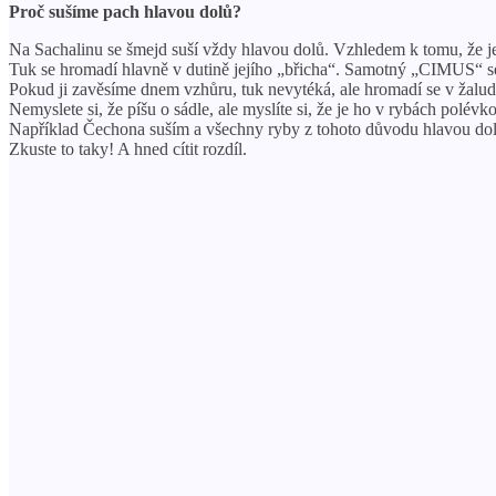
Proč sušíme pach hlavou dolů?
Na Sachalinu se šmejd suší vždy hlavou dolů. Vzhledem k tomu, že j
Tuk se hromadí hlavně v dutině jejího „břicha“. Samotný „CIMUS“ se v
Pokud ji zavěsíme dnem vzhůru, tuk nevytéká, ale hromadí se v žalu
Nemyslete si, že píšu o sádle, ale myslíte si, že je ho v rybách polév
Například Čechona suším a všechny ryby z tohoto důvodu hlavou dolů
Zkuste to taky! A hned cítit rozdíl.