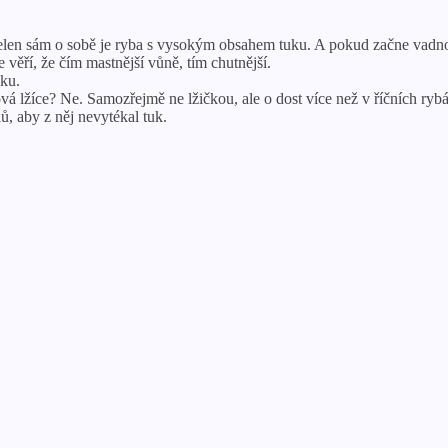
elen sám o sobě je ryba s vysokým obsahem tuku. A pokud začne vadno
ěří, že čím mastnější vůně, tím chutnější.
dku.
ková lžíce? Ne. Samozřejmě ne lžičkou, ale o dost více než v říčních ryb
, aby z něj nevytékal tuk.