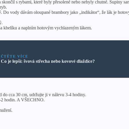
m skončil s rybami, které byly přesolené nebo nebyly chutné. Šupiny s
ryb.
. Do vody dávám oloupané brambory jako „indikátor“, že lák je hotový
ý.
y a kbelíku a naplním hotovým vychlazeným lákem.
ČTĚTE VÍCE
Co je lepší: švová střecha nebo kovové dlaždice?
 do cca 30 cm, udržujte ji v nálevu 3-4 hodiny.
1,5-2 hodin. A VŠECHNO.
mažení.