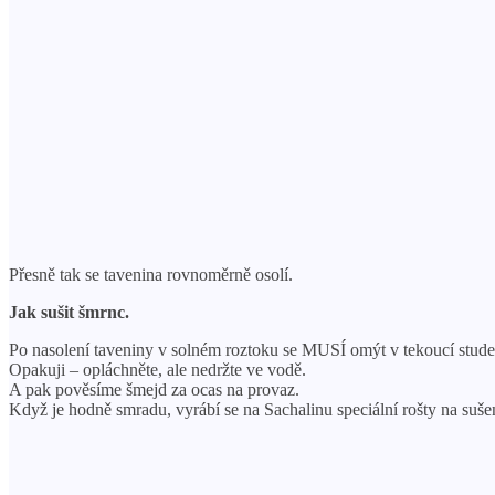
Přesně tak se tavenina rovnoměrně osolí.
Jak sušit šmrnc.
Po nasolení taveniny v solném roztoku se MUSÍ omýt v tekoucí stude
Opakuji – opláchněte, ale nedržte ve vodě.
A pak pověsíme šmejd za ocas na provaz.
Když je hodně smradu, vyrábí se na Sachalinu speciální rošty na sušení