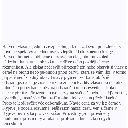
Barvení vlasů je jedním ze způsobů, jak ukázat svou přitažlivost z
nové perspektivy a jednoduše si zlepšit náladu změnou image.
Barvení brunet je oblíbené díky svému elegantnímu vzhledu a
nádechu dramatu na obrázku, ale dříve nebo později chcete
rozmanitost. Ale získat zpět svůj přirozený tón nebo obarvit si vlasy z
černé na blond nebo jakoukoli jinou barvu, která se vám líbí, v tomto
případě není snadný úkol. Tmavý pigment se doma obtížně
odstraňuje, existuje značné riziko zničení kvality vlasů i po několika
minutách ponechání směsi na odstranění nebo zesvětlení. Pokud
chcete přejít z přirozené tmavé barvy na světlejší nebo jasnější odstín,
výsledky „amatérské činnosti“ mohou být zcela nepředvídatelné.
Proto je lepší svěřit věc odborníkům. Navíc cena za vyjít z černé v
Kyjevě je docela rozumná. Náš salon nabízí cestu ven z černé v
Kyjevě bez rizika pro vaši krásu. Procedury jsou prováděny
moderními prostředky a rukama profesionálních, zkušených
řemeslníků.