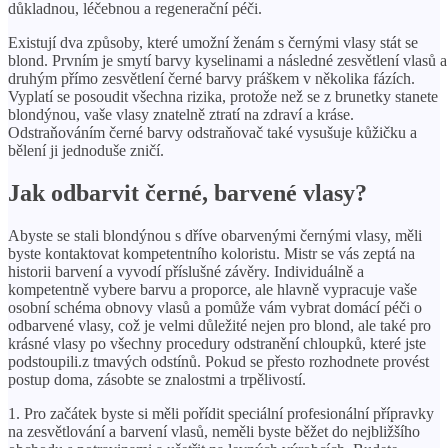
důkladnou, léčebnou a regenerační péči.
Existují dva způsoby, které umožní ženám s černými vlasy stát se
blond. Prvním je smytí barvy kyselinami a následné zesvětlení vlasů a
druhým přímo zesvětlení černé barvy práškem v několika fázích.
Vyplatí se posoudit všechna rizika, protože než se z brunetky stanete
blondýnou, vaše vlasy znatelně ztratí na zdraví a kráse.
Odstraňováním černé barvy odstraňovač také vysušuje kůžičku a
bělení ji jednoduše zničí.
Jak odbarvit černé, barvené vlasy?
Abyste se stali blondýnou s dříve obarvenými černými vlasy, měli
byste kontaktovat kompetentního koloristu. Mistr se vás zeptá na
historii barvení a vyvodí příslušné závěry. Individuálně a
kompetentně vybere barvu a proporce, ale hlavně vypracuje vaše
osobní schéma obnovy vlasů a pomůže vám vybrat domácí péči o
odbarvené vlasy, což je velmi důležité nejen pro blond, ale také pro
krásné vlasy po všechny procedury odstranění chloupků, které jste
podstoupili.z tmavých odstínů. Pokud se přesto rozhodnete provést
postup doma, zásobte se znalostmi a trpělivostí.
1. Pro začátek byste si měli pořídit speciální profesionální přípravky
na zesvětlování a barvení vlasů, neměli byste běžet do nejbližšího