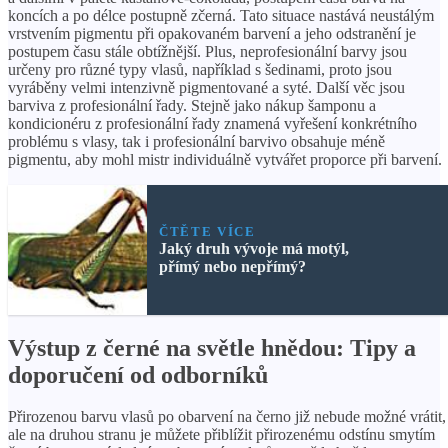
koncích a po délce postupně zčerná. Tato situace nastává neustálým
vrstvením pigmentu při opakovaném barvení a jeho odstranění je
postupem času stále obtížnější. Plus, neprofesionální barvy jsou
určeny pro různé typy vlasů, například s šedinami, proto jsou
vyráběny velmi intenzivně pigmentované a syté. Další věc jsou
barviva z profesionální řady. Stejně jako nákup šamponu a
kondicionéru z profesionální řady znamená vyřešení konkrétního
problému s vlasy, tak i profesionální barvivo obsahuje méně
pigmentu, aby mohl mistr individuálně vytvářet proporce při barvení.
ČTĚTE VÍCE
Jaký druh vývoje má motýl,
přímý nebo nepřímý?
Výstup z černé na světle hnědou: Tipy a
doporučení od odborníků
Přirozenou barvu vlasů po obarvení na černo již nebude možné vrátit,
ale na druhou stranu je můžete přiblížit přirozenému odstínu smytím