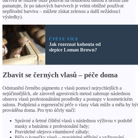
barviva se můžete blíže podívat na oblíbenou basmu a hennu (ale
pamatujte, že po takových barvivech je velmi obtížné používat
nepřírodní barviva – můžete získat zelenou a další nežádoucí
výsledky).
ČTĚTE VÍCE
Jak rozeznat kohouta od
slepice Loman Brown?
Zbavit se černých vlasů – péče doma
Odstranění černého pigmentu z vlasů pomocí nejrychlejších a
nejúčinnějších, ale zároveň agresivních metod zahrnuje následnou
obnovu vlasů profesionálními prostředky a postupy v kosmetickém
salonu. Podpůrná a regenerační péče o vlasy však může a měla by být
prováděna doma. Pro tyto účely stačí:
Správné a šetrné čištění vlasů s následnou výživou v podobě
masky a balzámu z profesionální řady;
Pravidelné olejovo-vitamínové zábaly;
Péče o konečky vlasů – pravidelné stříhání a vyživování