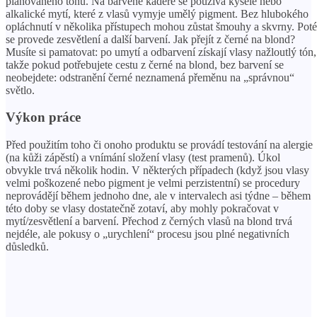
plánovaného tónu. Na barvené kadeře se používá kyselé nebo
alkalické mytí, které z vlasů vymyje umělý pigment. Bez hlubokého
opláchnutí v několika přístupech mohou zůstat šmouhy a skvrny. Poté
se provede zesvětlení a další barvení. Jak přejít z černé na blond?
Musíte si pamatovat: po umytí a odbarvení získají vlasy nažloutlý tón,
takže pokud potřebujete cestu z černé na blond, bez barvení se
neobejdete: odstranění černé neznamená přeměnu na „správnou“
světlo.
Výkon práce
Před použitím toho či onoho produktu se provádí testování na alergie
(na kůži zápěstí) a vnímání složení vlasy (test pramenů). Úkol
obvykle trvá několik hodin. V některých případech (když jsou vlasy
velmi poškozené nebo pigment je velmi perzistentní) se procedury
neprovádějí během jednoho dne, ale v intervalech asi týdne – během
této doby se vlasy dostatečně zotaví, aby mohly pokračovat v
mytí/zesvětlení a barvení. Přechod z černých vlasů na blond trvá
nejdéle, ale pokusy o „urychlení“ procesu jsou plné negativních
důsledků.