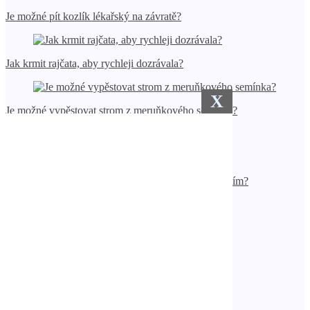
Je možné pít kozlík lékařský na závratě?
Jak krmit rajčata, aby rychleji dozrávala?
X
Je možné vypěstovat strom z meruňkového semínka?
Jak pěstovat vavřín ze semen doma?
Jak správně namáčet okurky před nakládáním?
Jak se jmenuje stroj na vytyčování rostlin?
Jaká barva fasády se hodí k modré střeše?