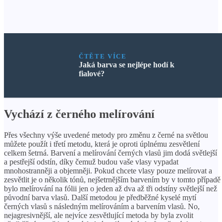
ČTĚTE VÍCE
Jaká barva se nejlépe hodí k
fialové?
Vychází z černého melírování
Přes všechny výše uvedené metody pro změnu z černé na světlou
můžete použít i třetí metodu, která je oproti úplnému zesvětlení
celkem šetrná. Barvení a melírování černých vlasů jim dodá světlejší
a pestřejší odstín, díky čemuž budou vaše vlasy vypadat
mnohostranněji a objemněji. Pokud chcete vlasy pouze melírovat a
zesvětlit je o několik tónů, nejšetrnějším barvením by v tomto případě
bylo melírování na fólii jen o jeden až dva až tři odstíny světlejší než
původní barva vlasů. Další metodou je předběžné kyselé mytí
černých vlasů s následným melírováním a barvením vlasů. No,
nejagresivnější, ale nejvíce zesvětlující metoda by byla zvolit