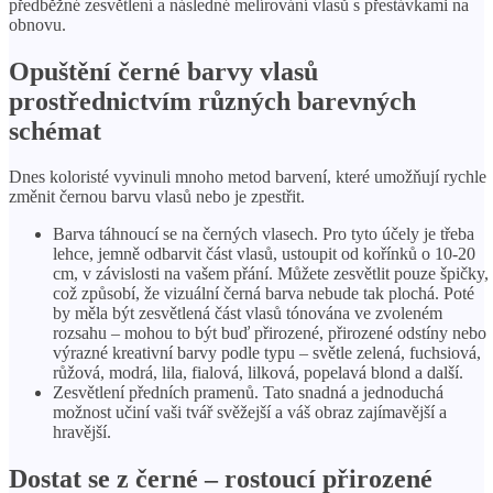
předběžné zesvětlení a následné melírování vlasů s přestávkami na
obnovu.
Opuštění černé barvy vlasů
prostřednictvím různých barevných
schémat
Dnes koloristé vyvinuli mnoho metod barvení, které umožňují rychle
změnit černou barvu vlasů nebo je zpestřit.
Barva táhnoucí se na černých vlasech. Pro tyto účely je třeba
lehce, jemně odbarvit část vlasů, ustoupit od kořínků o 10-20
cm, v závislosti na vašem přání. Můžete zesvětlit pouze špičky,
což způsobí, že vizuální černá barva nebude tak plochá. Poté
by měla být zesvětlená část vlasů tónována ve zvoleném
rozsahu – mohou to být buď přirozené, přirozené odstíny nebo
výrazné kreativní barvy podle typu – světle zelená, fuchsiová,
růžová, modrá, lila, fialová, lilková, popelavá blond a další.
Zesvětlení předních pramenů. Tato snadná a jednoduchá
možnost učiní vaši tvář svěžejší a váš obraz zajímavější a
hravější.
Dostat se z černé – rostoucí přirozené