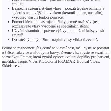
emulzí;
Bezpečné sušení a styling vlasů – použití tepelné ochrany a
stylerů s nejnovějším povlakem (keramika, titan, turmalín),
vysoušeč vlasů s funkcí ionizace;
Pomocí hřebenů masírujte kořínky, jemně rozčesávejte a
rozčesávejte vlasy vyrobené ze speciálních štětin;
Užívání vitamínů a správné výživy pro udržení krásy vlasů
zevnitř;
Dostatečný pitný režim – naplnit vlasy vlhkostí zevnitř.
Pokud se rozhodnete jít z černé na vlastní pěst, měli byste se postarat
o štětce, rukavice a nádoby na barvy. Zveme vás, abyste se seznámili
se značkou Framar, která vyrábí vysoce kvalitní doplňky pro barvení,
například Tropic Vibes Kit Colorist FRAMAR Tropical Vibes.
Skládá se z: