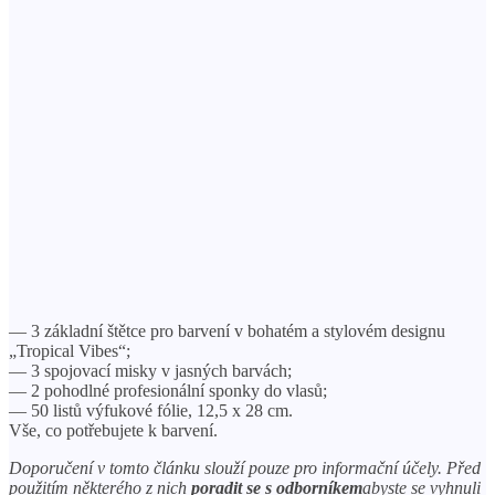
— 3 základní štětce pro barvení v bohatém a stylovém designu
„Tropical Vibes“;
— 3 spojovací misky v jasných barvách;
— 2 pohodlné profesionální sponky do vlasů;
— 50 listů výfukové fólie, 12,5 x 28 cm.
Vše, co potřebujete k barvení.
Doporučení v tomto článku slouží pouze pro informační účely. Před
použitím některého z nich
poradit se s odborníkem
abyste se vyhnuli