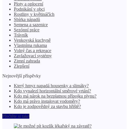
Ploty a oplocení
Podnikání v obci
Rostliny v květináčích
Sbírka nápadů
Semena a sazenice
Sezónní práce
Trávník
Venkovská kuchyně
Vlastníma rukama
Volný čas a rekreace
Zavlažovací systémy
Zimní zahrada
Zlepšení
Nejnovější příspěvky
Který hmyz napadá housenky a slimáky?
Kdo vynalezl horizontální směrové vrtání?
Kdo má nárok na bezplatnou přípojku plynu?
Kdo má právo instalovat vodoměry?
Kdo je zodpovědný za stavbu hřiště?
Přečtěte si také