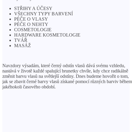
STŘIHY A ÚČESY
VŠECHNY TYPY BARVENÍ
PÉČE O VLASY
PÉČE O NEHTY
COSMETOLOGIE
HARDWARE KOSMETOLOGIE
TVÁŘ
MASÁŽ
Navzdory výsadám, které černý odstín vlasů dává svému vzhledu,
nastává v životě každé spalující brunetky chvíle, kdy chce radikálně
změnit barvu vlasů na světlejší odstíny. Dnes budeme hovořit o tom,
jak se zbavit černé barvy vlasů získané pomocí různých barviv během
jakéhokoli časového období.