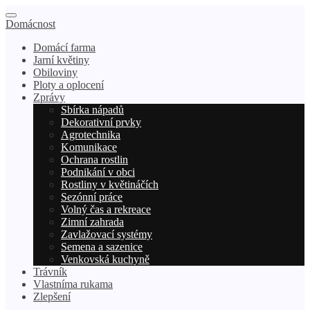
Domácnost
Domácí farma
Jarní květiny
Obiloviny
Ploty a oplocení
Zprávy
Sbírka nápadů
Dekorativní prvky
Agrotechnika
Komunikace
Ochrana rostlin
Podnikání v obci
Rostliny v květináčích
Sezónní práce
Volný čas a rekreace
Zimní zahrada
Zavlažovací systémy
Semena a sazenice
Venkovská kuchyně
Trávník
Vlastníma rukama
Zlepšení