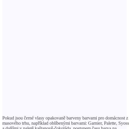
Pokud jsou černé vlasy opakovaně barveny barvami pro domácnost z
masového trhu, například oblíbenými barvami: Garnier, Palette, Syoss
a dalšími v paletě kaštanově-čokoláda, postupem času barva na