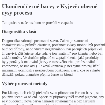
Ukončení černé barvy v Kyjevě: obecné
rysy procesu
Tato práce v našem salonu se provádí v etapách:
Diagnostika vlasů
Diagnostika zahrnuje posouzení stavu. Zahrnuje stanovení
charakteristik – průměr, elasticita, poréznost (vlasy mohou být porézní
buď od přírody, nebo vlivem negativního vlivu pečujících přípravků
či barviv). Zjišťuje se také, zda je tón „nativní“ pro klienta, nebo byl
získán uměle. Ve druhém případě se zeptají klienta, jaké produkty
byly použity k malování (barvy z masového trhu, profesionální
kompozice, basma atd.). Taková kontrola je nezbytná pro zajištění
maximální účinnosti a nezpůsobení poškození vlasů, což je zvláště
důležité, pokud plánujete přejít z černé na blond.
Výběr pracovní metody
Pro klienty, kteří chtějí překročit svou přirozenou černou barvu, se
používá technika bělení. Speciální přípravky ničí tmavý pigment, aby
se v budoucnu nová barva nanášela rovnoměrně a bez narušení