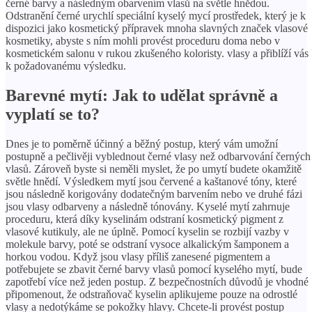
černé barvy a následným obarvením vlasů na světle hnědou.
Odstranění černé urychlí speciální kyselý mycí prostředek, který je k
dispozici jako kosmetický přípravek mnoha slavných značek vlasové
kosmetiky, abyste s ním mohli provést proceduru doma nebo v
kosmetickém salonu v rukou zkušeného koloristy. vlasy a přiblíží vás
k požadovanému výsledku.
Barevné mytí: Jak to udělat správně a
vyplatí se to?
Dnes je to poměrně účinný a běžný postup, který vám umožní
postupně a pečlivěji vyblednout černé vlasy než odbarvování černých
vlasů. Zároveň byste si neměli myslet, že po umytí budete okamžitě
světle hnědí. Výsledkem mytí jsou červené a kaštanové tóny, které
jsou následně korigovány dodatečným barvením nebo ve druhé fázi
jsou vlasy odbarveny a následně tónovány. Kyselé mytí zahrnuje
proceduru, která díky kyselinám odstraní kosmetický pigment z
vlasové kutikuly, ale ne úplně. Pomocí kyselin se rozbijí vazby v
molekule barvy, poté se odstraní vysoce alkalickým šamponem a
horkou vodou. Když jsou vlasy příliš zanesené pigmentem a
potřebujete se zbavit černé barvy vlasů pomocí kyselého mytí, bude
zapotřebí více než jeden postup. Z bezpečnostních důvodů je vhodné
připomenout, že odstraňovač kyselin aplikujeme pouze na odrostlé
vlasy a nedotýkáme se pokožky hlavy. Chcete-li provést postup