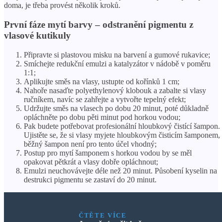
doma, je třeba provést několik kroků.
První fáze mytí barvy – odstranění pigmentu z
vlasové kutikuly
Připravte si plastovou misku na barvení a gumové rukavice;
Smíchejte redukční emulzi a katalyzátor v nádobě v poměru
1:1;
Aplikujte směs na vlasy, ustupte od kořínků 1 cm;
Nahoře nasaďte polyethylenový klobouk a zabalte si vlasy
ručníkem, navíc se zahřejte a vytvořte tepelný efekt;
Udržujte směs na vlasech po dobu 20 minut, poté důkladně
opláchněte po dobu pěti minut pod horkou vodou;
Pak budete potřebovat profesionální hloubkový čistící šampon.
Ujistěte se, že si vlasy myjete hloubkovým čisticím šamponem,
běžný šampon není pro tento účel vhodný;
Postup pro mytí šamponem s horkou vodou by se měl
opakovat pětkrát a vlasy dobře opláchnout;
Emulzi neuchovávejte déle než 20 minut. Působení kyselin na
destrukci pigmentu se zastaví do 20 minut.
ČTĚTE VÍCE