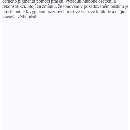
černého pigmentu pomocí prášku, vyžadují hluboké ošetření a
rekonstrukci. Stojí za zmínku, že tónování v požadovaném odstínu je
prostě nutné k vyplnění prázdných míst ve vlasové kutikule a dá jim
krásný světlý odstín.