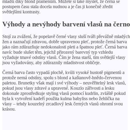
mladší díky blond pramenům. Můžete si také myslet, že černá se
postupem času stala docela nudnou a je čas ji konečně zředit
světlejšími kontrasty.
Výhody a nevýhody barvení vlasů na černo
Stojí za zvážení, že popelavě černé vlasy sluší tváři převážně mladých
žen a naznačují zdravou, dobře upravenou pleť, protože černá barva
jako rám zdůrazňuje nedokonalosti pleti a špatnou pleť. Černá barva
navíc bude slušet těm, jejichž přirozený barevný typ vzhledu
vyžaduje tmavé odstíny vlasů. Čím je žena starší, tím světlejší vlasy
jsou vyžadovány, aby zdůraznily mladistvost obličeje.
Černá barva často vypadá plochě, kvůli vysoké hustotě pigmentů a
protože nemá odstíny, spolu s blond a kaštanově-hnědo-červenou
paletou. Brunetky však mají i své výhody – neuvěřitelný lesk vlasů,
pokud jsou vlasy zdravé a upravené. Kouzlo zářivosti a lesku
dokonale zprostředkuje styling vlasů pomocí kudrlin, zvláště pokud
byla k vytvoření kadeří použita kulma babyliss nebo žehlička na
vlasy – tehdy kouzelný zrcadlový lesk černých vlasů ohromí svou
krásou.