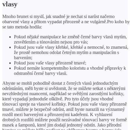
vlasy
Mnoho brunet si myslí, jak snadné je nechat si narůst načerno
obarvené vlasy a přitom vypadat přirozeně a ne vulgárně.Pro koho by
se tato metoda hodila:
Pokud nějaké manipulace ke změně černé barvy vlasů mytím,
zesvětlením a tónováním nejsou pro vás;
Pokud jsou vaše vlasy křehké, křehké a nemocné, to znamená,
že prostě nemohou odolat četným mytím a manipulacím s
barvením;
Pokud jsou vaše vlasy přirozeně tmavé;
Pokud nemáte kompetentního koloristu a vhodné přípravky k
odstranění černé barvy vlasů.
Abyste se mohli pohodlně dostat z černých vlasů jednoduchým
odrůstáním, měli byste si uvědomit, že se můžete setkat s některými
nevzhlednými nuancemi, například se světlými zarostlými kořínky,
které vypadají jednoduše ošklivě. Pro tyto účely jsou vhodné
tónovací spreje na vlasové kořínky. Pokud jsou vaše vlasy přirozeně
tmavé, můžete je bezpečně odrůst, aniž byste narazili na významný
rozdíl mezi barvenými a přirozenými kadeřemi. K vyhlazení
drobných rozdílů můžete použít nezávadné tónovací barvy ve formě
masek a šamponů, které jim dodají jednotný odstín. Jako přírodní