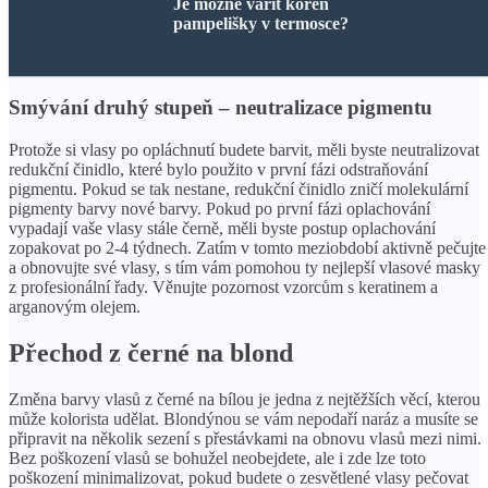
Je možné vařit kořen
pampelišky v termosce?
Smývání druhý stupeň – neutralizace pigmentu
Protože si vlasy po opláchnutí budete barvit, měli byste neutralizovat
redukční činidlo, které bylo použito v první fázi odstraňování
pigmentu. Pokud se tak nestane, redukční činidlo zničí molekulární
pigmenty barvy nové barvy. Pokud po první fázi oplachování
vypadají vaše vlasy stále černě, měli byste postup oplachování
zopakovat po 2-4 týdnech. Zatím v tomto meziobdobí aktivně pečujte
a obnovujte své vlasy, s tím vám pomohou ty nejlepší vlasové masky
z profesionální řady. Věnujte pozornost vzorcům s keratinem a
arganovým olejem.
Přechod z černé na blond
Změna barvy vlasů z černé na bílou je jedna z nejtěžších věcí, kterou
může kolorista udělat. Blondýnou se vám nepodaří naráz a musíte se
připravit na několik sezení s přestávkami na obnovu vlasů mezi nimi.
Bez poškození vlasů se bohužel neobejdete, ale i zde lze toto
poškození minimalizovat, pokud budete o zesvětlené vlasy pečovat