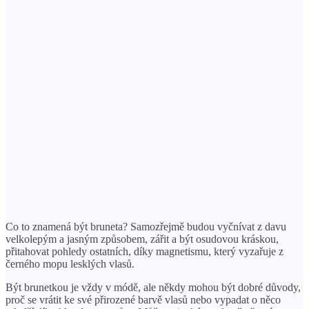
Co to znamená být bruneta? Samozřejmě budou vyčnívat z davu
velkolepým a jasným způsobem, zářit a být osudovou kráskou,
přitahovat pohledy ostatních, díky magnetismu, který vyzařuje z
černého mopu lesklých vlasů.
Být brunetkou je vždy v módě, ale někdy mohou být dobré důvody,
proč se vrátit ke své přirozené barvě vlasů nebo vypadat o něco