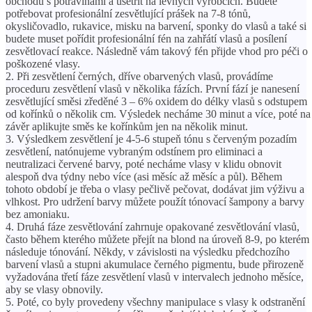
obchodu s potravinami a ušetřit na levných výrobcích. Budete
potřebovat profesionální zesvětlující prášek na 7-8 tónů,
okysličovadlo, rukavice, misku na barvení, sponky do vlasů a také si
budete muset pořídit profesionální fén na zahřátí vlasů a posílení
zesvětlovací reakce. Následně vám takový fén přijde vhod pro péči o
poškozené vlasy.
2. Při zesvětlení černých, dříve obarvených vlasů, provádíme
proceduru zesvětlení vlasů v několika fázích. První fází je nanesení
zesvětlující směsi zředěné 3 – 6% oxidem do délky vlasů s odstupem
od kořínků o několik cm. Výsledek necháme 30 minut a více, poté na
závěr aplikujte směs ke kořínkům jen na několik minut.
3. Výsledkem zesvětlení je 4-5-6 stupeň tónu s červeným pozadím
zesvětlení, natónujeme vybraným odstínem pro eliminaci a
neutralizaci červené barvy, poté necháme vlasy v klidu obnovit
alespoň dva týdny nebo více (asi měsíc až měsíc a půl). Během
tohoto období je třeba o vlasy pečlivě pečovat, dodávat jim výživu a
vlhkost. Pro udržení barvy můžete použít tónovací šampony a barvy
bez amoniaku.
4. Druhá fáze zesvětlování zahrnuje opakované zesvětlování vlasů,
často během kterého můžete přejít na blond na úroveň 8-9, po kterém
následuje tónování. Někdy, v závislosti na výsledku předchozího
barvení vlasů a stupni akumulace černého pigmentu, bude přirozeně
vyžadována třetí fáze zesvětlení vlasů v intervalech jednoho měsíce,
aby se vlasy obnovily.
5. Poté, co byly provedeny všechny manipulace s vlasy k odstranění