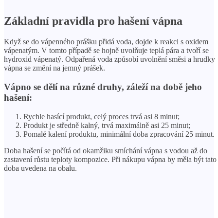
Základní pravidla pro hašení vápna
Když se do vápenného prášku přidá voda, dojde k reakci s oxidem
vápenatým. V tomto případě se hojně uvolňuje teplá pára a tvoří se
hydroxid vápenatý. Odpařená voda způsobí uvolnění směsi a hrudky
vápna se změní na jemný prášek.
Vápno se dělí na různé druhy, záleží na době jeho
hašení:
Rychle hasící produkt, celý proces trvá asi 8 minut;
Produkt je středně kalný, trvá maximálně asi 25 minut;
Pomalé kalení produktu, minimální doba zpracování 25 minut.
Doba hašení se počítá od okamžiku smíchání vápna s vodou až do
zastavení růstu teploty kompozice. Při nákupu vápna by měla být tato
doba uvedena na obalu.