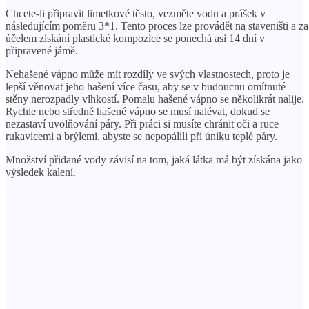
Chcete-li připravit limetkové těsto, vezměte vodu a prášek v
následujícím poměru 3*1. Tento proces lze provádět na staveništi a za
účelem získání plastické kompozice se ponechá asi 14 dní v
připravené jámě.
Nehašené vápno může mít rozdíly ve svých vlastnostech, proto je
lepší věnovat jeho hašení více času, aby se v budoucnu omítnuté
stěny nerozpadly vlhkostí. Pomalu hašené vápno se několikrát nalije.
Rychle nebo středně hašené vápno se musí nalévat, dokud se
nezastaví uvolňování páry. Při práci si musíte chránit oči a ruce
rukavicemi a brýlemi, abyste se nepopálili při úniku teplé páry.
Množství přidané vody závisí na tom, jaká látka má být získána jako
výsledek kalení.