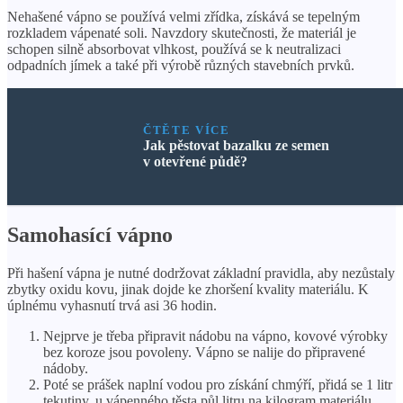
Nehašené vápno se používá velmi zřídka, získává se tepelným
rozkladem vápenaté soli. Navzdory skutečnosti, že materiál je
schopen silně absorbovat vlhkost, používá se k neutralizaci
odpadních jímek a také při výrobě různých stavebních prvků.
ČTĚTE VÍCE
Jak pěstovat bazalku ze semen
v otevřené půdě?
Samohasící vápno
Při hašení vápna je nutné dodržovat základní pravidla, aby nezůstaly
zbytky oxidu kovu, jinak dojde ke zhoršení kvality materiálu. K
úplnému vyhasnutí trvá asi 36 hodin.
Nejprve je třeba připravit nádobu na vápno, kovové výrobky
bez koroze jsou povoleny. Vápno se nalije do připravené
nádoby.
Poté se prášek naplní vodou pro získání chmýří, přidá se 1 litr
tekutiny, u vápenného těsta půl litru na kilogram materiálu.