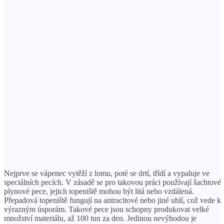
Nejprve se vápenec vytěží z lomu, poté se drtí, třídí a vypaluje ve
speciálních pecích. V zásadě se pro takovou práci používají šachtové
plynové pece, jejich topeniště mohou být litá nebo vzdálená.
Přepadová topeniště fungují na antracitové nebo jiné uhlí, což vede k
výrazným úsporám. Takové pece jsou schopny produkovat velké
množství materiálu, až 100 tun za den. Jedinou nevýhodou je