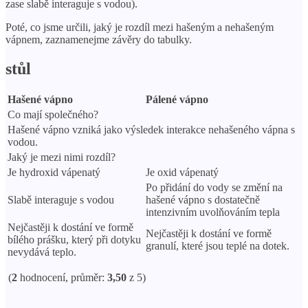
zase slabě interaguje s vodou).
Poté, co jsme určili, jaký je rozdíl mezi hašeným a nehašeným
vápnem, zaznamenejme závěry do tabulky.
stůl
Hašené vápno
Pálené vápno
Co mají společného?
Hašené vápno vzniká jako výsledek interakce nehašeného vápna s
vodou.
Jaký je mezi nimi rozdíl?
Je hydroxid vápenatý
Je oxid vápenatý
Po přidání do vody se změní na
Slabě interaguje s vodou
hašené vápno s dostatečně
intenzivním uvolňováním tepla
Nejčastěji k dostání ve formě
Nejčastěji k dostání ve formě
bílého prášku, který při dotyku
granulí, které jsou teplé na dotek.
nevydává teplo.
(
2
hodnocení, průměr:
3,50
z 5)