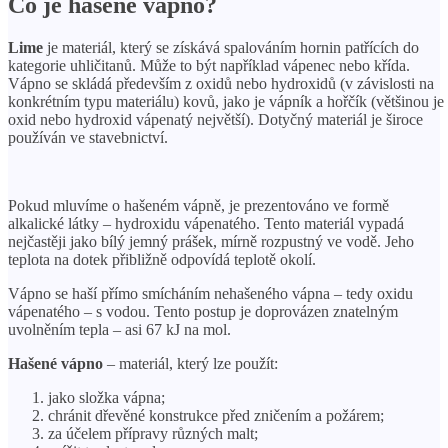
Co je hašené vápno?
Lime
je materiál, který se získává spalováním hornin patřících do
kategorie uhličitanů. Může to být například vápenec nebo křída.
Vápno se skládá především z oxidů nebo hydroxidů (v závislosti na
konkrétním typu materiálu) kovů, jako je vápník a hořčík (většinou je
oxid nebo hydroxid vápenatý největší). Dotyčný materiál je široce
používán ve stavebnictví.
Pokud mluvíme o hašeném vápně, je prezentováno ve formě
alkalické látky – hydroxidu vápenatého. Tento materiál vypadá
nejčastěji jako bílý jemný prášek, mírně rozpustný ve vodě. Jeho
teplota na dotek přibližně odpovídá teplotě okolí.
Vápno se haší přímo smícháním nehašeného vápna – tedy oxidu
vápenatého – s vodou. Tento postup je doprovázen znatelným
uvolněním tepla – asi 67 kJ na mol.
Hašené vápno
– materiál, který lze použít:
jako složka vápna;
chránit dřevěné konstrukce před zničením a požárem;
za účelem přípravy různých malt;