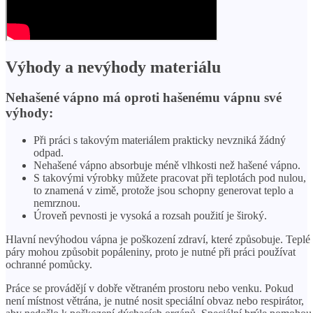
Výhody a nevýhody materiálu
Nehašené vápno má oproti hašenému vápnu své
výhody:
Při práci s takovým materiálem prakticky nevzniká žádný
odpad.
Nehašené vápno absorbuje méně vlhkosti než hašené vápno.
S takovými výrobky můžete pracovat při teplotách pod nulou,
to znamená v zimě, protože jsou schopny generovat teplo a
nemrznou.
Úroveň pevnosti je vysoká a rozsah použití je široký.
Hlavní nevýhodou vápna je poškození zdraví, které způsobuje. Teplé
páry mohou způsobit popáleniny, proto je nutné při práci používat
ochranné pomůcky.
Práce se provádějí v dobře větraném prostoru nebo venku. Pokud
není místnost větrána, je nutné nosit speciální obvaz nebo respirátor,