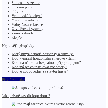
Semena a sazenice
Sezónní práce
Trávník
Venkovská kuchyně
Vlastníma rukama
Volný čas a rekreace
Zavlažovací systémy
Zimní zahrada
Zlepšení
Nejnovější příspěvky
Který hmyz napadá housenky a slimáky?
Kdo vynalezl horizontální směrové vrtání?
Kdo má nárok na bezplatnou přípojku plynu?
Kdo má právo instalovat vodoměry?
Kdo je zodpovědný za stavbu hřiště?
Přečtěte si také
Jak správně zasadit kopr doma?