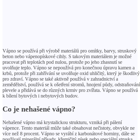
Vápno se používá při výrobě materiálů pro omítky, barvy, struskový
beton nebo vápenopískové cihly. S takovým materiálem je možné
pracovat při teplotách pod nulou, protože po jeho zhasnutí se
uvolňuje teplo. Vápno se nepoužívá pro konečnou úpravu kamen a
krbů, protože při zahřívání se uvolňuje oxid uhličitý, který je škodlivý
pro zdraví. Vápno se také aktivně používá v zahradnictví a
zemědělství, používá se k ošetření stromů, hnojení půdy, odstraňování
plevele a přidává se do různých krmiv pro zvířata. Vápno se používá
k bílení bytových i nebytových budov.
Co je nehašené vápno?
Nehašené vápno má krystalickou strukturu, vzniká při pálení
vápence. Tento materiál může také obsahovat nečistoty, obvykle ne
více než 8 procent. Vápno se vyrábí z karbonátové horniny, dále se
používají minerální přísady, křemičitý písek nebo speciální struska.