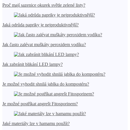
Proč mají sazenice okurek světle zelené listy?
Jaká odrůda papriky je nejproduktivnější?
Jak často zalévat muškáty peroxidem vodíku?
Jak zabránit blikání LED lampy?
Je možné vyhodit shnilá jablka do kompostéru?
Je možné postříkat angrešt Fitosporinem?
Jaké materiály lze v hamamu použít?