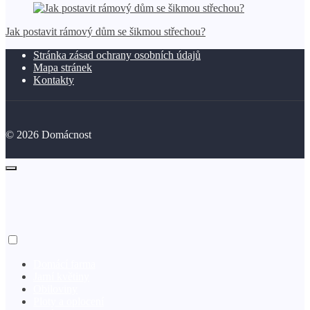
Jak postavit rámový dům se šikmou střechou?
Stránka zásad ochrany osobních údajů
Mapa stránek
Kontakty
©
2026
Domácnost
Domácí farma
Jarní květiny
Obiloviny
Ploty a oplocení