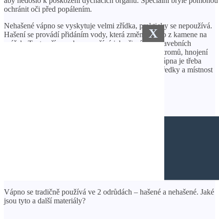
aby nedošlo k poškození dýchacích orgánů. Speciální brýle pomohou
ochránit oči před popálením.
Nehašené vápno se vyskytuje velmi zřídka, prakticky se nepoužívá.
X
Hašení se provádí přidáním vody, která změní vápno z kamene na
prášek. Tento přípravek se používá jak při výrobě stavebních
materiálů, tak v zemědělství, používá se k ošetření stromů, hnojení
půdy, zbavování plevele. Veškeré práce na hašení vápna je třeba
provádět opatrně, používat speciální ochranné prostředky a místnost
větrat, aby nedošlo k otravě nebo popálení.
0,0562 s
©2024 Všechna práva vyhrazena
ČTĚTE VÍCE
Jak určit pravou stranu
pleteniny?
Vápno se tradičně používá ve 2 odrůdách – hašené a nehašené. Jaké
jsou tyto a další materiály?