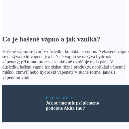
Co je hašené vápno a jak vzniká?
Hašené vápno se tvoří v důsledku kontaktu s vodou. Nehašené vápno
se nazývá oxid vápenatý a hašené vápno se nazývá hydroxid
vápenatý; při tomto procesu se aktivně uvolňuje teplá pára. V
důsledku hašení vápna lze získat různé produkty, například vápenné
mléko, chmýří nebo hydroxid vápenatý v suché formě, jakož i
vápennou vodu.
ČTĚTE VÍCE
Jak se jmenuje psí plemeno
podobné Akita Inu?