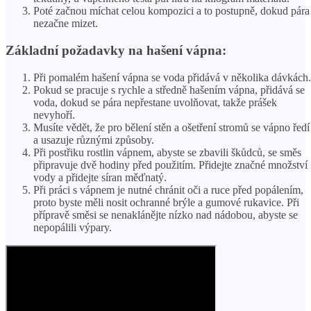
Poté začnou míchat celou kompozici a to postupně, dokud pára
nezačne mizet.
Základní požadavky na hašení vápna:
Při pomalém hašení vápna se voda přidává v několika dávkách.
Pokud se pracuje s rychle a středně hašením vápna, přidává se
voda, dokud se pára nepřestane uvolňovat, takže prášek
nevyhoří.
Musíte vědět, že pro bělení stěn a ošetření stromů se vápno ředí
a usazuje různými způsoby.
Při postřiku rostlin vápnem, abyste se zbavili škůdců, se směs
připravuje dvě hodiny před použitím. Přidejte značné množství
vody a přidejte síran měďnatý.
Při práci s vápnem je nutné chránit oči a ruce před popálením,
proto byste měli nosit ochranné brýle a gumové rukavice. Při
přípravě směsi se nenaklánějte nízko nad nádobou, abyste se
nepopálili výpary.