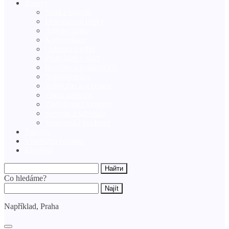
Zprávy
Sbírka nápadů
Dekorativní prvky
Agrotechnika
Komunikace
Ochrana rostlin
Podnikání v obci
Rostliny v květináčích
Sezónní práce
Volný čas a rekreace
Zimní zahrada
Zavlažovací systémy
Semena a sazenice
Venkovská kuchyně
Trávník
Vlastníma rukama
Zlepšení
Co hledáme?
Například,
Praha