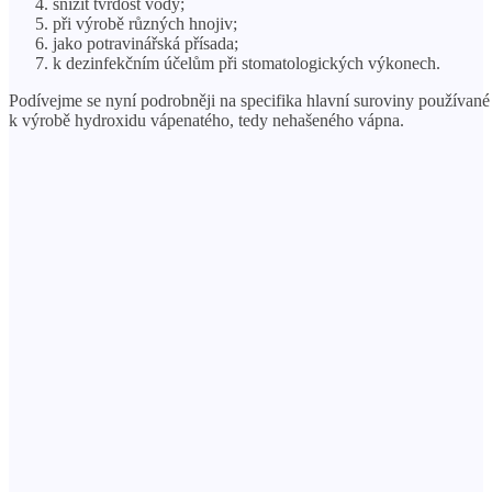
snížit tvrdost vody;
při výrobě různých hnojiv;
jako potravinářská přísada;
k dezinfekčním účelům při stomatologických výkonech.
Podívejme se nyní podrobněji na specifika hlavní suroviny používané
k výrobě hydroxidu vápenatého, tedy nehašeného vápna.