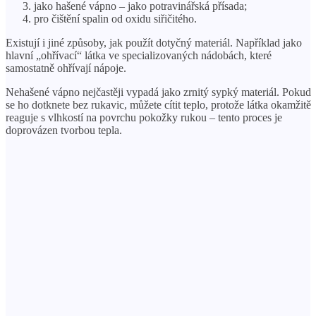
jako hašené vápno – jako potravinářská přísada;
pro čištění spalin od oxidu siřičitého.
Existují i ​​​​jiné způsoby, jak použít dotyčný materiál. Například jako
hlavní „ohřívací“ látka ve specializovaných nádobách, které
samostatně ohřívají nápoje.
Nehašené vápno nejčastěji vypadá jako zrnitý sypký materiál. Pokud
se ho dotknete bez rukavic, můžete cítit teplo, protože látka okamžitě
reaguje s vlhkostí na povrchu pokožky rukou – tento proces je
doprovázen tvorbou tepla.