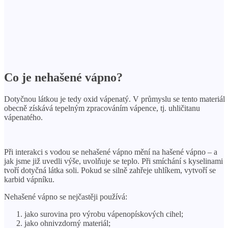
Co je nehašené vápno?
Dotyčnou látkou je tedy oxid vápenatý. V průmyslu se tento materiál
obecně získává tepelným zpracováním vápence, tj. uhličitanu
vápenatého.
Při interakci s vodou se nehašené vápno mění na hašené vápno – a
jak jsme již uvedli výše, uvolňuje se teplo. Při smíchání s kyselinami
tvoří dotyčná látka soli. Pokud se silně zahřeje uhlíkem, vytvoří se
karbid vápníku.
Nehašené vápno se nejčastěji používá:
jako surovina pro výrobu vápenopískových cihel;
jako ohnivzdorný materiál;