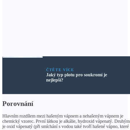
ČTĚTE VÍCE
Jaký typ plotu pro soukromí je
nejlepší?
Porovnání
Hlavním rozdílem mezi hašeným vápnem a nehašeným vápnem je
chemický vzorec. První látkou je alkálie, hydroxid vápenatý. Druhým
je oxid vápenatý (při smíchání s vodou také tvoří hašené vápno, které