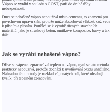
Vápno se vyrábí v souladu s GOST, patří do druhé třídy
nebezpečnosti.
Dnes se nehašené vápno nepoužívá místo cementu, to znamená pro
povrchovou úpravu stěn, protože může absorbovat vlhkost, což vede
k plísním a plísním. Používá se k výrobě různých stavebních
materiálů, jako je struskový beton, omítkové kompozice, barvy a tak
dále.
Jak se vyrábí nehašené vápno?
Dříve se vápenec zpracovával teplem na vápno, nyní se tato metoda
prakticky nepoužívá, protože dochází k uvolňování oxidu uhličitého.
Náhradou této metody je rozklad vápenatých solí, které obsahují
kyslík, při tepelném zpracování.