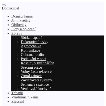
Domácnost
Domácí farma
Jarní květiny
Obiloviny
Ploty a oplocení
Zprávy
Sbírka nápadů
Dekorativní prvky
Agrotechnika
Komunikace
Ochrana rostlin
Podnikání v obci
Rostliny v květináčích
Sezónní práce
Volný čas a rekreace
Zimní zahrada
Zavlažovací systémy
Semena a sazenice
Venkovská kuchyně
Trávník
Vlastníma rukama
Zlepšení