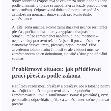
doby: souhrnná (započítává se celkem za určité období) nebo
podle dne/směny (práce se započítává za každý pracovní den
nebo směnu). Odpracovaná doba nad normu se počítá v
závislosti na normách stanovených pro konkrétního
zaměstnance.
A ještě jedna nuance. Pokud zaměstnavatel nechce řešit práci
přesčas, počítat nadstandardy a vyplácet dvojnásobnou
odměnu, může zaměstnanci nabídnout jinou možnost –
nepravidelný pracovní režim. Nejsou-li pro zaměstnance
stanoveny časové limity, přesčasy nejsou možné. Před
zavedením tohoto druhu činnosti se ale vedoucí musí se
zaměstnancem nejen dohodnout, ale také získat jeho oficiální
souhlas.
Problémové situace: jak přidělovat
práci přesčas podle zákona
Není tedy rozdíl mezi přesčasy a přesčasy. Jde o totožné pojmy
označující nadměrnou pracovní aktivitu z podnětu
zaměstnavatele. Pokud zaměstnanec souhlasí (oficiálně), vydá
personalista odpovídající příkaz a zaměstnanec začne pracovat
přesčas.