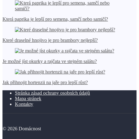
Která paprika je lepší pro semena, samčí nebo samičí?
Které draselné hnojivo je pro brambory nejlepší?
Je možné jíst okurky a rajčata ve stejném salátu?
Jak přihnojit hortenzii na jaře pro lepší růst?
Stránka zásad ochrany osobních údajů
Mapa stránek
Kontakty
©
2026
Domácnost