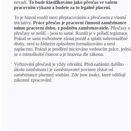
nevadí.
To bude klasifikováno jako přesčas ve vašem
pracovním výkazu a budete za to legálně placeni.
To je hlavní rozdíl mezi přepracováním a přesčasem z vlastní
iniciativy.
Práce přesčas je pracovní činností zaměstnance
mimo pracovní dobu, z podnětu zaměstnavatele.
Přesčasy a
přesčasy se neliší – jsou to samé. Rozdíl je v pořadí registrace.
Pokud se sami rozhodnete zůstat pozdě a splatit nahromaděné
dluhy, není to žádným způsobem formalizováno a není
zaplaceno. Pokud je prodlení iniciováno vedoucím práce, jedná
se o mimoškolní činnost a je hrazena dle zákona.
Vyřizování přesčasů je vždy oficiální. Před zadáním dalšího
úkolu zaměstnanci je zaměstnavatel povinen získat od
zaměstnance písemný souhlas. Zde jsou znaky, které odlišují
zákonné zpracování: