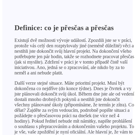
Definice: co je přesčas a přesčas
Existují dvě možnosti vývoje událostí. Zpozdili jste se v práci,
protože vás celý den rozptylovaly jiné (neméně důležité) věci a
nestihli jste dokončit svůj hlavní projekt. Na dokončení všeho
potřebujete jen pár hodin, takže se rozhodnete pracovat přesčas
(jak si myslíte). Zdržení v práci je v tomto případě čistě vaší
iniciativou. Ano, jedná se o zpracování, ale nikdo by za to
neměl a ani nebude platit.
Další verze stejné situace. Máte prioritní projekt. Musí být
dokončena co nejdříve (do konce týdne). Dnes je čtvrtek a vy
jste plánovali dokončit svůj úkol. Během dne jste ale od vedení
dostali mnoho drobných pokynů a nestihli jste dokončit
všechny plánované úkoly (připomínáme, že termín je zítra). Co
dělat? Zajděte za svým vedoucím, podrobně popište situaci a
požádejte o přesčasovou práci na dnešek (ne více než 4
hodiny). Pokud ředitel nebude mít námitky, napište prohlášení
o souhlasu s přepracováním a dokončením vašeho projektu. To
je vše, vaše zpoždění je nyní oficiální. Ale hlavní je, že vám to