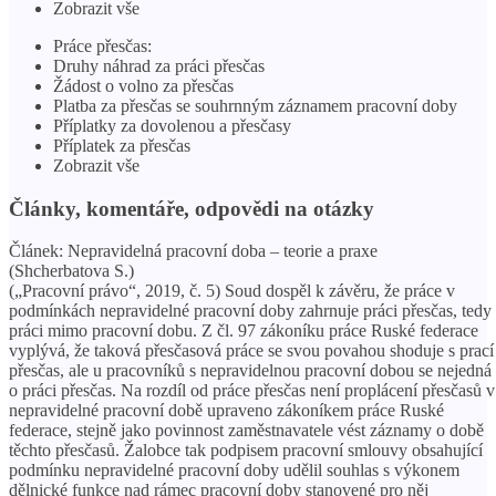
Zobrazit vše
Práce přesčas:
Druhy náhrad za práci přesčas
Žádost o volno za přesčas
Platba za přesčas se souhrnným záznamem pracovní doby
Příplatky za dovolenou a přesčasy
Příplatek za přesčas
Zobrazit vše
Články, komentáře, odpovědi na otázky
Článek: Nepravidelná pracovní doba – teorie a praxe
(Shcherbatova S.)
(„Pracovní právo“, 2019, č. 5) Soud dospěl k závěru, že práce v
podmínkách nepravidelné pracovní doby zahrnuje práci přesčas, tedy
práci mimo pracovní dobu. Z čl. 97 zákoníku práce Ruské federace
vyplývá, že taková přesčasová práce se svou povahou shoduje s prací
přesčas, ale u pracovníků s nepravidelnou pracovní dobou se nejedná
o práci přesčas. Na rozdíl od práce přesčas není proplácení přesčasů v
nepravidelné pracovní době upraveno zákoníkem práce Ruské
federace, stejně jako povinnost zaměstnavatele vést záznamy o době
těchto přesčasů. Žalobce tak podpisem pracovní smlouvy obsahující
podmínku nepravidelné pracovní doby udělil souhlas s výkonem
dělnické funkce nad rámec pracovní doby stanovené pro něj