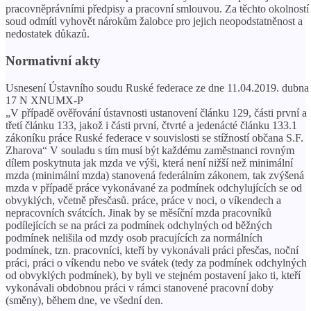
pracovněprávními předpisy a pracovní smlouvou. Za těchto okolností
soud odmítl vyhovět nárokům žalobce pro jejich neopodstatněnost a
nedostatek důkazů.
Normativní akty
Usnesení Ústavního soudu Ruské federace ze dne 11.04.2019. dubna
17 N XNUMX-P
„V případě ověřování ústavnosti ustanovení článku 129, části první a
třetí článku 133, jakož i části první, čtvrté a jedenácté článku 133.1
zákoníku práce Ruské federace v souvislosti se stížností občana S.F.
Zharova“ V souladu s tím musí být každému zaměstnanci rovným
dílem poskytnuta jak mzda ve výši, která není nižší než minimální
mzda (minimální mzda) stanovená federálním zákonem, tak zvýšená
mzda v případě práce vykonávané za podmínek odchylujících se od
obvyklých, včetně přesčasů. práce, práce v noci, o víkendech a
nepracovních svátcích. Jinak by se měsíční mzda pracovníků
podílejících se na práci za podmínek odchylných od běžných
podmínek nelišila od mzdy osob pracujících za normálních
podmínek, tzn. pracovníci, kteří by vykonávali práci přesčas, noční
práci, práci o víkendu nebo ve svátek (tedy za podmínek odchylných
od obvyklých podmínek), by byli ve stejném postavení jako ti, kteří
vykonávali obdobnou práci v rámci stanovené pracovní doby
(směny), během dne, ve všední den.