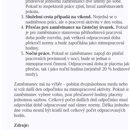
přidělovat jednomu zaměstnanci dvě směny po sobě.
Pokud to inspektorát práce zjistí, hrozí zaměstnavateli
pokuta.
Služební cesta připadá na víkend.
Nejedná se o
nadměrnou práci, ale o pracovní aktivitu v den volna.
Přesčas pro zaměstnance na částečný úvazek.
Pokud
je pro zaměstnance stanovena pětihodinová pracovní
doba podle rozvrhu, pak veškerá odpracovaná doba
překročí normy a bude započítána jako mimopracovní
hodiny.
Noční práce.
Pokud se zaměstnanec zapojí do plnění
pracovních povinností v noci, bude se jednat o
mimopracovní činnost. Odpracovaná doba je placena jak
přesčas, tak i jako noční hodina (nejméně 20 % hodinové
mzdy).
Zaměstnanec má na výběr – pobírat dvojnásobnou mzdu nebo
si vzít další den odpočinku na mimopracovní aktivity. Pokud si
zaměstnanec vybere volno, jsou přesčasové hodiny placeny
jednotnou sazbou. Celkový počet dalších dnů odpočinku musí
odpovídat době odpracované nad rámec normy. Délka jednoho
dne volna nesmí být kratší než celkový počet odpracovaných
hodin.
Zdroje: