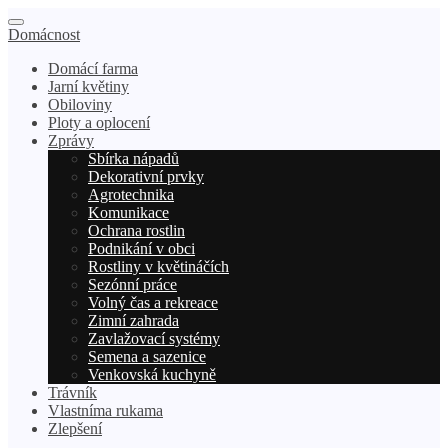
Domácnost
Domácí farma
Jarní květiny
Obiloviny
Ploty a oplocení
Zprávy
Sbírka nápadů
Dekorativní prvky
Agrotechnika
Komunikace
Ochrana rostlin
Podnikání v obci
Rostliny v květináčích
Sezónní práce
Volný čas a rekreace
Zimní zahrada
Zavlažovací systémy
Semena a sazenice
Venkovská kuchyně
Trávník
Vlastníma rukama
Zlepšení