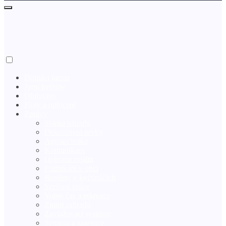
Domácí farma
Jarní květiny
Obiloviny
Ploty a oplocení
Zprávy
Sbírka nápadů
Dekorativní prvky
Agrotechnika
Komunikace
Ochrana rostlin
Podnikání v obci
Rostliny v květináčích
X
Sezónní práce
Volný čas a rekreace
Zimní zahrada
Zavlažovací systémy
Semena a sazenice