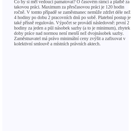
Co by si měl vedoucí pamatovat? O časovém rámci a platbě za
takovou práci. Maximum za přesčasovou práci je 120 hodin
ročně. V tomto případě se zaměstnanec nemůže zdržet déle než
4 hodiny po dobu 2 pracovních dnů po sobě. Platební postup je
také přísně regulován. Výpočet se provádí následovně: první 2
hodiny za jeden a půl násobek sazby (a to je minimum), zbytek
doby práce nad normou není menší než dvojnásobek sazby.
Zaměstnavatel má právo minimální ceny zvýšit a zafixovat v
kolektivní smlouvě a místních právních aktech.