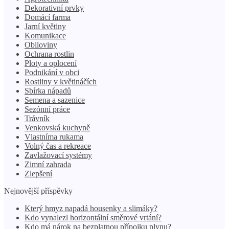
Dekorativní prvky
Domácí farma
Jarní květiny
Komunikace
Obiloviny
Ochrana rostlin
Ploty a oplocení
Podnikání v obci
Rostliny v květináčích
Sbírka nápadů
Semena a sazenice
Sezónní práce
Trávník
Venkovská kuchyně
Vlastníma rukama
Volný čas a rekreace
Zavlažovací systémy
Zimní zahrada
Zlepšení
Nejnovější příspěvky
Který hmyz napadá housenky a slimáky?
Kdo vynalezl horizontální směrové vrtání?
Kdo má nárok na bezplatnou přípojku plynu?