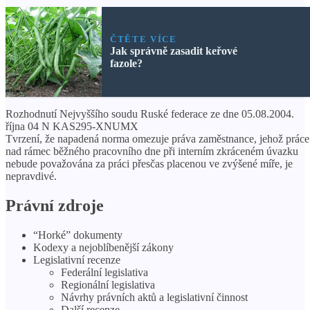
ČTĚTE VÍCE
Jak správně zasadit keřové
fazole?
Rozhodnutí Nejvyššího soudu Ruské federace ze dne 05.08.2004.
října 04 N KAS295-XNUMX
Tvrzení, že napadená norma omezuje práva zaměstnance, jehož práce
nad rámec běžného pracovního dne při interním zkráceném úvazku
nebude považována za práci přesčas placenou ve zvýšené míře, je
nepravdivé.
Právní zdroje
“Horké” dokumenty
Kodexy a nejoblíbenější zákony
Legislativní recenze
Federální legislativa
Regionální legislativa
Návrhy právních aktů a legislativní činnost
Další recenze