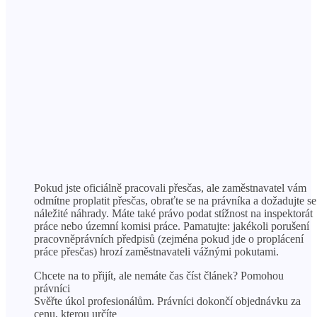
Pokud jste oficiálně pracovali přesčas, ale zaměstnavatel vám
odmítne proplatit přesčas, obraťte se na právníka a dožadujte se
náležité náhrady. Máte také právo podat stížnost na inspektorát
práce nebo územní komisi práce. Pamatujte: jakékoli porušení
pracovněprávních předpisů (zejména pokud jde o proplácení
práce přesčas) hrozí zaměstnavateli vážnými pokutami.
Chcete na to přijít, ale nemáte čas číst článek? Pomohou
právníci
Svěřte úkol profesionálům. Právníci dokončí objednávku za
cenu, kterou určíte