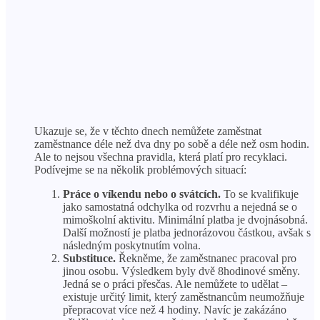
Ukazuje se, že v těchto dnech nemůžete zaměstnat
zaměstnance déle než dva dny po sobě a déle než osm hodin.
Ale to nejsou všechna pravidla, která platí pro recyklaci.
Podívejme se na několik problémových situací:
Práce o víkendu nebo o svátcích.
To se kvalifikuje
jako samostatná odchylka od rozvrhu a nejedná se o
mimoškolní aktivitu. Minimální platba je dvojnásobná.
Další možností je platba jednorázovou částkou, avšak s
následným poskytnutím volna.
Substituce.
Řekněme, že zaměstnanec pracoval pro
jinou osobu. Výsledkem byly dvě 8hodinové směny.
Jedná se o práci přesčas. Ale nemůžete to udělat –
existuje určitý limit, který zaměstnancům neumožňuje
přepracovat více než 4 hodiny. Navíc je zakázáno