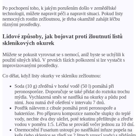
Po pochopení toho, k jakým porušením došlo v zemědělské
technologii, můžete napravit péči a napravit situaci. Pokud listy
nemocných rostlin zežloutnou, je třeba okamžitě zahájit léčbu
různými prostředky.
Lidové způsoby, jak bojovat proti žloutnutí listů
skleníkových okurek
Můžete se pokusit vyrovnat se s nemocí, aniž byste se uchýlili k
použití silných léků. V prvních fázích poškození si lze vystačit s
improvizovanými prostředky.
Co dělat, když listy okurky ve skleníku zežloutnou:
Soda (10 g) zředěná v horké vodě (50 l) pomáhá při
peronosporóze. Doporučuje se také přidat do roztoku trochu
mýdla. Vychlazená směs se nastříká na okurky a půdu pod
nimi. Jsou nutná dvě ošetření v intervalu 7 dnů.
Postřik nálevem z cibule pomáhá proti peronospoře a
bakterióze. Pro přípravu kompozice namočte slupky do teplé
vody, nechte dva dny uležet, poté tekutinu přefiltrujte a zřeďte
vodou v poměru 1:5. Léčba se provádí večer jednou za 10 dní.
Onemocnění Fusarium ustoupí po nastříkání infuze popela na
keře (jeho sklenice se zředí ve 2 litrech vroucí vody) s přidáním