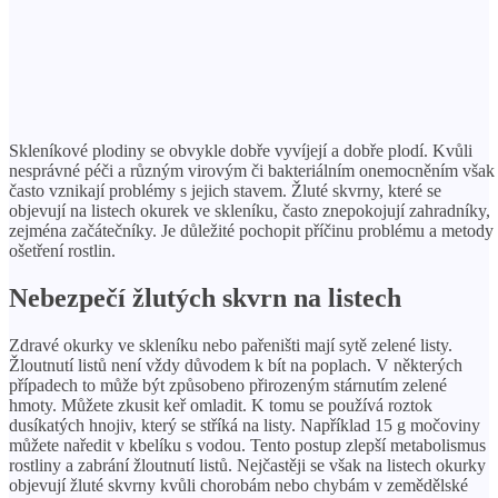
Skleníkové plodiny se obvykle dobře vyvíjejí a dobře plodí. Kvůli
nesprávné péči a různým virovým či bakteriálním onemocněním však
často vznikají problémy s jejich stavem. Žluté skvrny, které se
objevují na listech okurek ve skleníku, často znepokojují zahradníky,
zejména začátečníky. Je důležité pochopit příčinu problému a metody
ošetření rostlin.
Nebezpečí žlutých skvrn na listech
Zdravé okurky ve skleníku nebo pařeništi mají sytě zelené listy.
Žloutnutí listů není vždy důvodem k bít na poplach. V některých
případech to může být způsobeno přirozeným stárnutím zelené
hmoty. Můžete zkusit keř omladit. K tomu se používá roztok
dusíkatých hnojiv, který se stříká na listy. Například 15 g močoviny
můžete naředit v kbelíku s vodou. Tento postup zlepší metabolismus
rostliny a zabrání žloutnutí listů. Nejčastěji se však na listech okurky
objevují žluté skvrny kvůli chorobám nebo chybám v zemědělské