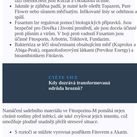
fázi onemocnění jsou Kurzat a Oksikhom účinné.
Jakmile je zjištěna padlí, je nutné keře ošetřit Topazem, Pure
Flower nebo síranem měďnatým. Infikované listy se odtrhnou a
spálí.
Fusarium lze regulovat pomocí biologických přípravků. Jsou
bezpečné pro člověka i životní prostředí, ale jsou docela účinné
proti plísním a virům. V boji proti vadnutí Fusarium jsou
účinné Fitosporin, Arbotrin, Trikhovit, Fundazim.
Bakterióza se léčí sloučeninami obsahujícími měď (Kuprolux a
Abiga-Peak), organofosforovými látkami (Previkur Energy) a
bioantibiotikem Fitolavin.
ČTĚTE VÍCE
Kdy dozrává transformovaná
odrůda hroznů?
Namáčení sadebního materiálu ve Fitosporinu-M pomáhá nejen
chránit rostliny před infekcí, ale také zvyšovat jejich imunitu, což
umožňuje plodině snadněji přežít stresové situace.
S roztoči se můžete vyrovnat postřikem Fitoverm a Akarin.