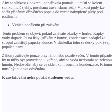
Aby se vlhkost z povrchu odpařovala pomaleji, umístí se kolem
stonku mulč (jehly, posekaná tráva, sláma atd.). Vlhkost půdy lze
snížit přidáním dřevěného popela do mírně nakypřené půdy pod
rostlinami.
Vzhled popálenin při zalévání.
Tento problém se objeví, pokud zaléváte okurky v horku. Kapky
vody dopadající na listy (stříkání z konve, kondenzace padající ze
stropu) zaostřují paprsky slunce. V důsledku toho se desky pokrývají
popáleninami.
Záhony zalévejte pouze brzy ráno nebo pozdě večer. V tomto případě
by to mělo být provedeno u kořene, aby se voda nedostala na zelenou
hmotu. Nedovolte, aby se ve skleníku hromadila kondenzace. K tomu
musí být budova odvětrána.
K zavlažování nelze použít studenou vodu.