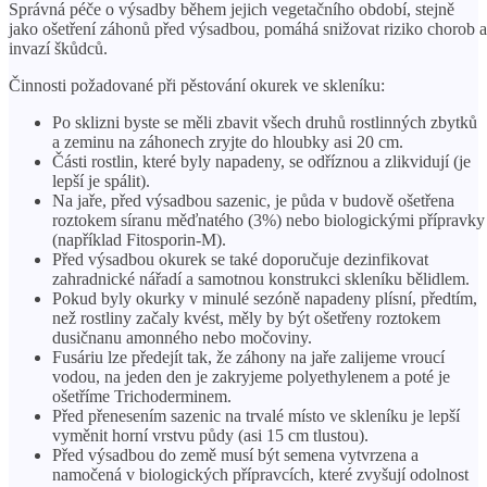
Správná péče o výsadby během jejich vegetačního období, stejně
jako ošetření záhonů před výsadbou, pomáhá snižovat riziko chorob a
invazí škůdců.
Činnosti požadované při pěstování okurek ve skleníku:
Po sklizni byste se měli zbavit všech druhů rostlinných zbytků
a zeminu na záhonech zryjte do hloubky asi 20 cm.
Části rostlin, které byly napadeny, se odříznou a zlikvidují (je
lepší je spálit).
Na jaře, před výsadbou sazenic, je půda v budově ošetřena
roztokem síranu měďnatého (3%) nebo biologickými přípravky
(například Fitosporin-M).
Před výsadbou okurek se také doporučuje dezinfikovat
zahradnické nářadí a samotnou konstrukci skleníku bělidlem.
Pokud byly okurky v minulé sezóně napadeny plísní, předtím,
než rostliny začaly kvést, měly by být ošetřeny roztokem
dusičnanu amonného nebo močoviny.
Fusáriu lze předejít tak, že záhony na jaře zalijeme vroucí
vodou, na jeden den je zakryjeme polyethylenem a poté je
ošetříme Trichoderminem.
Před přenesením sazenic na trvalé místo ve skleníku je lepší
vyměnit horní vrstvu půdy (asi 15 cm tlustou).
Před výsadbou do země musí být semena vytvrzena a
namočená v biologických přípravcích, které zvyšují odolnost