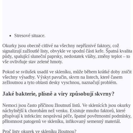
Stresové situace.
Okurky jsou obecně citlivé na všechny nepříznivé faktory, což
signalizují zažloutlé listy, obvykle ve spodní části keře. Špatná kvalita
půdy, spalující sluneční paprsky, nedostatek vláhy, změny teplot – to
vše ovlivňuje stav zelené hmoty.
Pokud se svilušek usadil ve skleníku, může během krátké doby zničit
všechny výsadby. Výskyt pavučin, skvrn na listech, které časem
zežloutnou a tyto oblasti desky vyschnou, naznačují problém.
Jaké bakterie, plísně a viry způsobují skvrny?
Nemoci jsou často příčinou žloutnutí listů. Ve sklenících jsou okurky
náchylnější k chorobám než venku. Existuje mnoho faktorů, které
přispívají k infekcím: nesprávná péče, špatné povětrnostní podmínky,
přítomnost patogenů ve skleníku, infikovaný semenný materiál.
Proč listy okurek ve skleníku žloutnou?