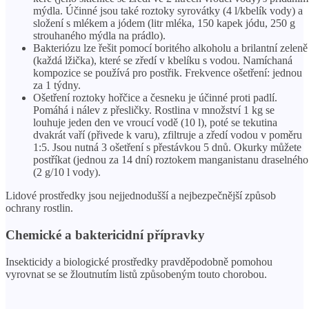
mýdla. Účinné jsou také roztoky syrovátky (4 l/kbelík vody) a
složení s mlékem a jódem (litr mléka, 150 kapek jódu, 250 g
strouhaného mýdla na prádlo).
Bakteriózu lze řešit pomocí boritého alkoholu a brilantní zeleně
(každá lžička), které se zředí v kbelíku s vodou. Namíchaná
kompozice se používá pro postřik. Frekvence ošetření: jednou
za 1 týdny.
Ošetření roztoky hořčice a česneku je účinné proti padlí.
Pomáhá i nálev z přesličky. Rostlina v množství 1 kg se
louhuje jeden den ve vroucí vodě (10 l), poté se tekutina
dvakrát vaří (přivede k varu), zfiltruje a zředí vodou v poměru
1:5. Jsou nutná 3 ošetření s přestávkou 5 dnů. Okurky můžete
postříkat (jednou za 14 dní) roztokem manganistanu draselného
(2 g/10 l vody).
Lidové prostředky jsou nejjednodušší a nejbezpečnější způsob
ochrany rostlin.
Chemické a baktericidní přípravky
Insekticidy a biologické prostředky pravděpodobně pomohou
vyrovnat se se žloutnutím listů způsobeným touto chorobou.