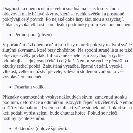
Diagnostika onemocnění je velmi snadná: na listech se začnou
objevovat malé bělavé skvrny, které se rychle zvětšují a postupně
pokrývají celý povrch. Po nějaké době listy žloutnou a zasychají.
Chlad, vysoká vlhkost jsou ideální podmínky pro rozvoj onemocnění.
Perinospora (plíseň).
V počáteční fázi onemocnění jsou listy okurek pokryty malými světle
žlutými skvrnami, které brzy zhnědnou. Na spodní straně listu se také
objevuje světlý povlak. Infikované čepele listů zasychají a rychle
odumírají a stejný osud čeká i celý keř. Nemoc se rychle přenáší na
okurky sedící poblíž. Zahuštěná výsadba, špatné větrání, vysoká
vlhkost, velké množství plevele, zalévání studenou vodou: to vše
vyvolává onemocnění.
Fusarium vadilo.
Příznaky onemocnění: výskyt nažloutlých skvrn, ztmavnutí stonku
pod ním, deformace a odumírání listových čepelí a květenství. Nemoc
se šíří zdola nahoru. Týden po infekci začne stonek hnít. Pokud se na
keři podaří vyrůst zelení, bude chutnat hořce. Pokud se neléčí,
rostliny rychle zemřou.
Bakterióza (úhlové špinění).