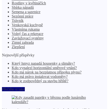
Rostliny v květináčích
Sbírka nápadů
Semena a sazenice
Sezónní práce
Trávník
Venkovská kuchyně
Vlastníma rukama
Volný čas a rekreace
Zavlažovací systémy
Zimní zahrada
Zlepšení
Nejnovější příspěvky
Který hmyz napadá housenky a slimáky?
Kdo vynalezl horizontální směrové vrtání?
Kdo má nárok na bezplatnou přípojku plynu?
Kdo má právo instalovat vodoměry?
Kdo je zodpovědný za stavbu hřiště?
Přečtěte si také