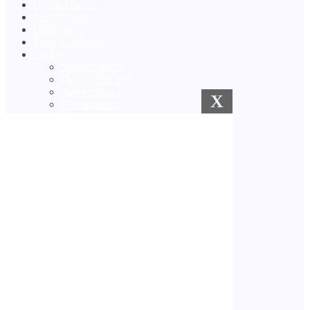
Domácí farma
Jarní květiny
Obiloviny
Ploty a oplocení
Zprávy
Sbírka nápadů
Dekorativní prvky
Agrotechnika
X
Komunikace
Ochrana rostlin
Podnikání v obci
Rostliny v květináčích
Sezónní práce
Volný čas a rekreace
Zimní zahrada
Zavlažovací systémy
Semena a sazenice
Venkovská kuchyně
Trávník
Vlastníma rukama
Zlepšení
Co hledáme?