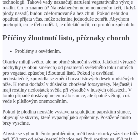
technologii. Takové vady naznačují narušení vegetativního vývoje
rostlin. Co to znamená? Na oslabeném nebo nemocném keři, i když
plody nasadí, budou zdeformované a bez chuti. Pokud nebudou
opatření přijata včas, může zelenina jednoduše zemřít. Abychom
pochopili, co je třeba udělat, je důležité určit, co problém způsobilo.
Příčiny žloutnutí listů, příznaky chorob
Problémy s osvětlením.
Okurky milují světlo, ale ne přímé sluneční světlo. Jakékoli výrazné
odchylky (v obou směrech) od parametrů světelného toku nutných
pro vegetaci způsobují žloutnutí listů. Pokud je osvětlení
nedostatečné, zpravidla se změní barva listových desek umístěných
níže. K tomu dochází v důsledku zhoršené fotosyntézy. Nejčastěji
mají rostliny nedostatek světla při výsadbě v hustých oblastech. V
tomto případě dostávají nejen málo slunce, ale špatně větrají, což
vede k plísňovým onemocněním.
Pokud je plodina neustále vystavena spalujícím paprskům slunce,
objevují se skvrny, které vypadají jako spáleniny. Postižené místo
brzy vyschne.
Abyste se vyhnuli těmto problémům, měli byste okurky sázet ne blíže
než 350 mm od sebe (nesmí být více než čtyři rostliny na 450 m1).