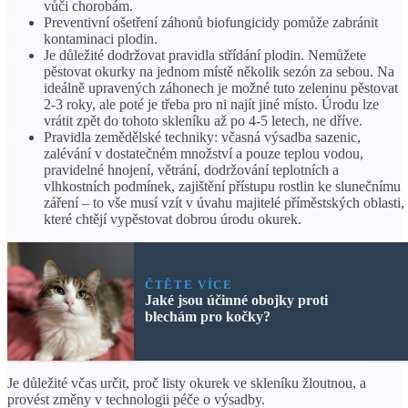
vůči chorobám.
Preventivní ošetření záhonů biofungicidy pomůže zabránit
kontaminaci plodin.
Je důležité dodržovat pravidla střídání plodin. Nemůžete
pěstovat okurky na jednom místě několik sezón za sebou. Na
ideálně upravených záhonech je možné tuto zeleninu pěstovat
2-3 roky, ale poté je třeba pro ni najít jiné místo. Úrodu lze
vrátit zpět do tohoto skleníku až po 4-5 letech, ne dříve.
Pravidla zemědělské techniky: včasná výsadba sazenic,
zalévání v dostatečném množství a pouze teplou vodou,
pravidelné hnojení, větrání, dodržování teplotních a
vlhkostních podmínek, zajištění přístupu rostlin ke slunečnímu
záření – to vše musí vzít v úvahu majitelé příměstských oblasti,
které chtějí vypěstovat dobrou úrodu okurek.
ČTĚTE VÍCE
Jaké jsou účinné obojky proti
blechám pro kočky?
Je důležité včas určit, proč listy okurek ve skleníku žloutnou, a
provést změny v technologii péče o výsadby.