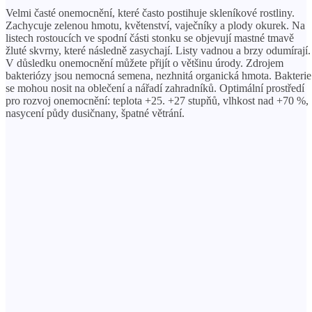
Velmi časté onemocnění, které často postihuje skleníkové rostliny.
Zachycuje zelenou hmotu, květenství, vaječníky a plody okurek. Na
listech rostoucích ve spodní části stonku se objevují mastné tmavě
žluté skvrny, které následně zasychají. Listy vadnou a brzy odumírají.
V důsledku onemocnění můžete přijít o většinu úrody. Zdrojem
bakteriózy jsou nemocná semena, nezhnitá organická hmota. Bakterie
se mohou nosit na oblečení a nářadí zahradníků. Optimální prostředí
pro rozvoj onemocnění: teplota +25. +27 stupňů, vlhkost nad +70 %,
nasycení půdy dusičnany, špatné větrání.