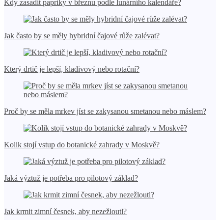
Kdy zasadit papriky v březnu podle lunárního kalendáře?
Jak často by se měly hybridní čajové růže zalévat?
Který drtič je lepší, kladivový nebo rotační?
Proč by se měla mrkev jíst se zakysanou smetanou nebo máslem?
Kolik stojí vstup do botanické zahrady v Moskvě?
Jaká výztuž je potřeba pro pilotový základ?
Jak krmit zimní česnek, aby nezežloutl?