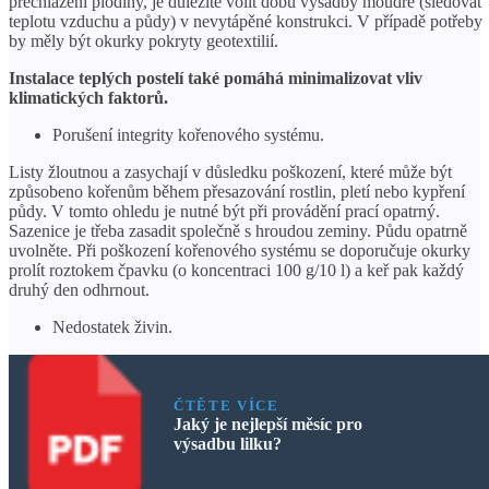
přechlazení plodiny, je důležité volit dobu výsadby moudře (sledovat
teplotu vzduchu a půdy) v nevytápěné konstrukci. V případě potřeby
by měly být okurky pokryty geotextilií.
Instalace teplých postelí také pomáhá minimalizovat vliv
klimatických faktorů.
Porušení integrity kořenového systému.
Listy žloutnou a zasychají v důsledku poškození, které může být
způsobeno kořenům během přesazování rostlin, pletí nebo kypření
půdy. V tomto ohledu je nutné být při provádění prací opatrný.
Sazenice je třeba zasadit společně s hroudou zeminy. Půdu opatrně
uvolněte. Při poškození kořenového systému se doporučuje okurky
prolít roztokem čpavku (o koncentraci 100 g/10 l) a keř pak každý
druhý den odhrnout.
Nedostatek živin.
ČTĚTE VÍCE
Jaký je nejlepší měsíc pro
výsadbu lilku?