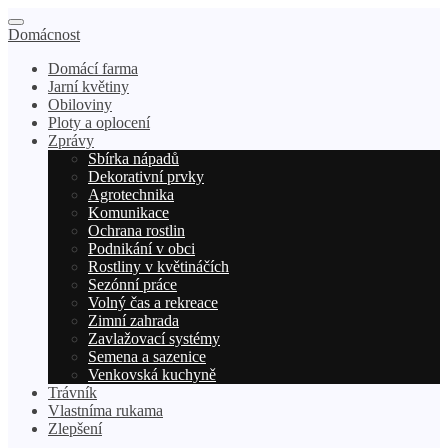
Domácnost
Domácí farma
Jarní květiny
Obiloviny
Ploty a oplocení
Zprávy
Sbírka nápadů
Dekorativní prvky
Agrotechnika
Komunikace
Ochrana rostlin
Podnikání v obci
Rostliny v květináčích
Sezónní práce
Volný čas a rekreace
Zimní zahrada
Zavlažovací systémy
Semena a sazenice
Venkovská kuchyně
Trávník
Vlastníma rukama
Zlepšení