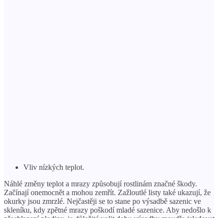
Vliv nízkých teplot.
Náhlé změny teplot a mrazy způsobují rostlinám značné škody.
Začínají onemocnět a mohou zemřít. Zažloutlé listy také ukazují, že
okurky jsou zmrzlé. Nejčastěji se to stane po výsadbě sazenic ve
skleníku, kdy zpětné mrazy poškodí mladé sazenice. Aby nedošlo k