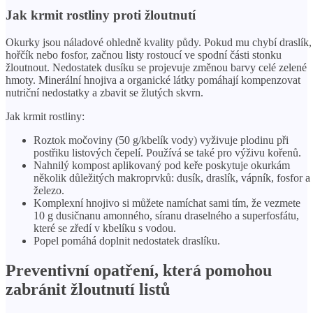
Jak krmit rostliny proti žloutnutí
Okurky jsou náladové ohledně kvality půdy. Pokud mu chybí draslík,
hořčík nebo fosfor, začnou listy rostoucí ve spodní části stonku
žloutnout. Nedostatek dusíku se projevuje změnou barvy celé zelené
hmoty. Minerální hnojiva a organické látky pomáhají kompenzovat
nutriční nedostatky a zbavit se žlutých skvrn.
Jak krmit rostliny:
Roztok močoviny (50 g/kbelík vody) vyživuje plodinu při
postřiku listových čepelí. Používá se také pro výživu kořenů.
Nahnilý kompost aplikovaný pod keře poskytuje okurkám
několik důležitých makroprvků: dusík, draslík, vápník, fosfor a
železo.
Komplexní hnojivo si můžete namíchat sami tím, že vezmete
10 g dusičnanu amonného, ​​síranu draselného a superfosfátu,
které se zředí v kbelíku s vodou.
Popel pomáhá doplnit nedostatek draslíku.
Preventivní opatření, která pomohou
zabránit žloutnutí listů