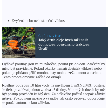
Zvýšená nebo nedostatečná vlhkost.
ČTĚTE VÍCE
Jaký druh oleje bych měl nalít
do motoru pojízdného traktoru
Ural?
Dýňové plodiny jsou velmi náročné, pokud jde o vodu. Zalévání by
mělo být pravidelné. Pokud okurky nemají dostatek vlhkosti nebo
pokud je přidáno příliš mnoho, listy mohou zežloutnout a uschnout.
Tento proces obvykle začíná od okrajů.
Rostliny potřebují 10 litrů vody na navlhčení 1 mXNUMX. postele.
Je třeba je zalévat jednou za dva až tři dny. V horkých dnech by měl
být postup prováděn každý den. Za deštivého počasí naopak zálivka
ustává. Pokud není možné o výsadby tak často pečovat, doporučuje
se použít automatickou zálivku.