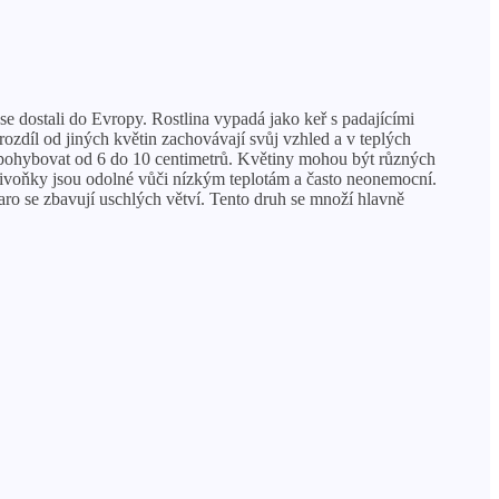
se dostali do Evropy. Rostlina vypadá jako keř s padajícími
ozdíl od jiných květin zachovávají svůj vzhled a v teplých
že pohybovat od 6 do 10 centimetrů. Květiny mohou být různých
 pivoňky jsou odolné vůči nízkým teplotám a často neonemocní.
jaro se zbavují uschlých větví. Tento druh se množí hlavně