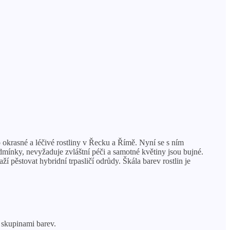
okrasné a léčivé rostliny v Řecku a Římě. Nyní se s ním
odmínky, nevyžaduje zvláštní péči a samotné květiny jsou bujné.
 pěstovat hybridní trpasličí odrůdy. Škála barev rostlin je
 skupinami barev.