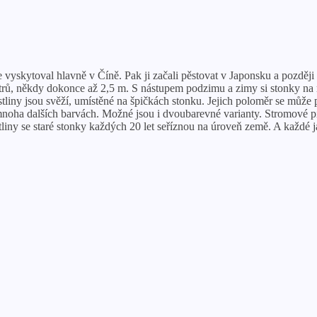
vyskytoval hlavně v Číně. Pak ji začali pěstovat v Japonsku a později 
trů, někdy dokonce až 2,5 m. S nástupem podzimu a zimy si stonky na r
ostliny jsou svěží, umístěné na špičkách stonku. Jejich poloměr se mů
é a mnoha dalších barvách. Možné jsou i dvoubarevné varianty. Stromové
tliny se staré stonky každých 20 let seříznou na úroveň země. A každé 