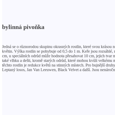
bylinná pivoňka
Jedná se o různorodou skupinu okrasných rostlin, které svou krásou nej
květin. Výška rostlin se pohybuje od 0,5 do 1 m. Keře jsou rozsáhlé,
cm, u speciálních odrůd může hodnota přesahovat 10 cm, jejich tvar m
také vlhku a dešti, kromě starých odrůd, které mohou kvůli velkému
těchto rostlin je redukce květů na stinných místech. Pro bujnější druh
Leptaný losos, Jan Van Leeuwen, Black Velvet a další. Jsou nenáročn