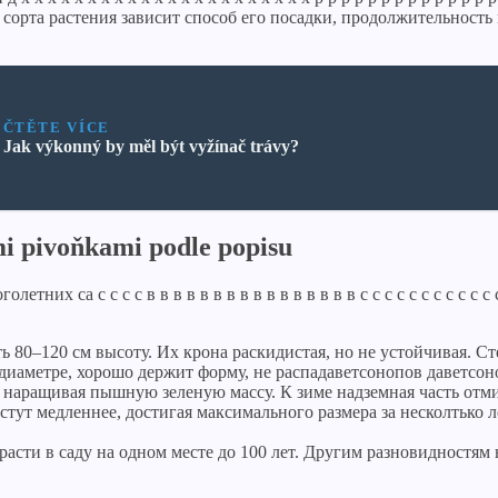
т сорта растения зависит способ его посадки, продолжительност
ČTĚTE VÍCE
Jak výkonný by měl být vyžínač trávy?
mi pivoňkami podle popisu
а с с с с в в в в в в в в в в в в в в в в с с с с с с с с с с с с с с с 
ь 80–120 см высоту. Их крона раскидистая, но не устойчивая. 
 диаметре, хорошо держит форму, не распадаветсонопов даветсо
о наращивая пышную зеленую массу. К зиме надземная часть отм
стут медленнее, достигая максимального размера за несколтько л
ти в саду на одном месте до 100 лет. Другим разновидностям нео