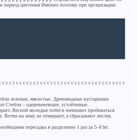
ь и период цветения Именно поэтому при организации
с с с с с с с с с с с с с с с с с с с с с с с с с с с с с с с с с
Стебли зеленые, мясистые. Древовидные кустарники
ноп Стебли – одеревеневшие, устойчивые.
ирает. Весной молодые побеги начинают пробиваться
е. Ветви на зиму не отмирают, а сбрасывают листву.
бходима пересадка и разделение 1 раз za 5–8 let.