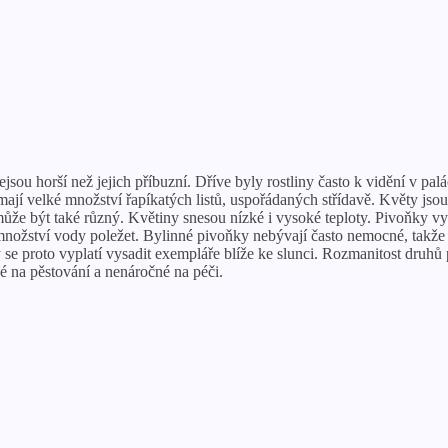
sou horší než jejich příbuzní. Dříve byly rostliny často k vidění v palá
 mají velké množství řapíkatých listů, uspořádaných střídavě. Květy jso
ůže být také různý. Květiny snesou nízké i vysoké teploty. Pivoňky vyd
 množství vody poležet. Bylinné pivoňky nebývají často nemocné, takž
y se proto vyplatí vysadit exempláře blíže ke slunci. Rozmanitost druhů
é na pěstování a nenáročné na péči.