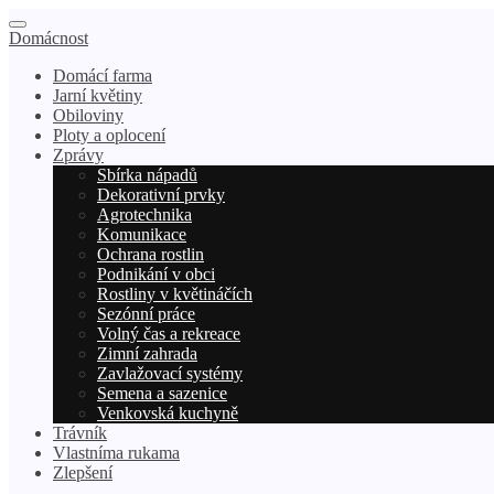
Domácnost
Domácí farma
Jarní květiny
Obiloviny
Ploty a oplocení
Zprávy
Sbírka nápadů
Dekorativní prvky
Agrotechnika
Komunikace
Ochrana rostlin
Podnikání v obci
Rostliny v květináčích
Sezónní práce
Volný čas a rekreace
Zimní zahrada
Zavlažovací systémy
Semena a sazenice
Venkovská kuchyně
Trávník
Vlastníma rukama
Zlepšení