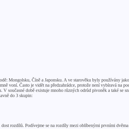
hodě: Mongolsku, Číně a Japonsku. A ve starověku byly používány jako 
jemně voní. Často je vidět na předzahrádce, protože není vybíravá na p
u. V současné době existuje mnoho různých odrůd pivoněk a také se snaží
lavně do 3 skupin:
la dost rozdílů. Podívejme se na rozdíly mezi oblíbenými prvními dvěma