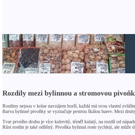
Rozdíly mezi bylinnou a stromovou pivoň
Rostliny nejsou v kráse navzájem horší, každá má svou vlastní zvláštno
Barva bylinné pivoňky se vyznačuje pestrou škálou barev. Mezi druhy 
Tvar prvního druhu je více kulovitý, téměř kulatý, na rozdíl od náp
Růst rostlin je také odlišný. Pivoňka bylinná roste rychleji, ale můž