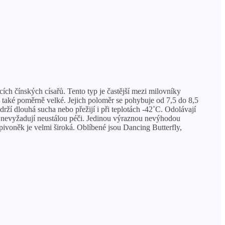
cích čínských císařů. Tento typ je častější mezi milovníky
u také poměrně velké. Jejich poloměr se pohybuje od 7,5 do 8,5
rží dlouhá sucha nebo přežijí i při teplotách -42˚C. Odolávají
e nevyžadují neustálou péči. Jedinou výraznou nevýhodou
 pivoněk je velmi široká. Oblíbené jsou Dancing Butterfly,