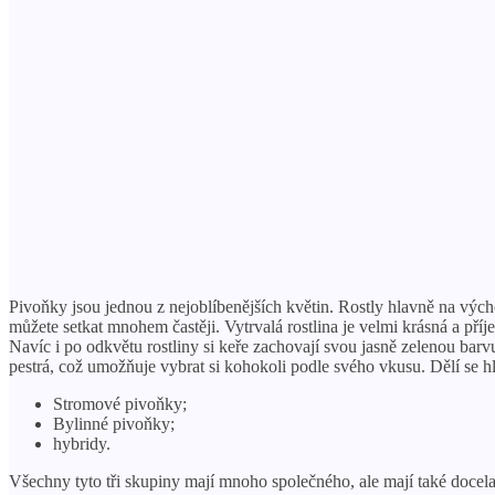
Pivoňky jsou jednou z nejoblíbenějších květin. Rostly hlavně na výc
můžete setkat mnohem častěji. Vytrvalá rostlina je velmi krásná a pří
Navíc i po odkvětu rostliny si keře zachovají svou jasně zelenou barv
pestrá, což umožňuje vybrat si kohokoli podle svého vkusu. Dělí se h
Stromové pivoňky;
Bylinné pivoňky;
hybridy.
Všechny tyto tři skupiny mají mnoho společného, ​​ale mají také doce