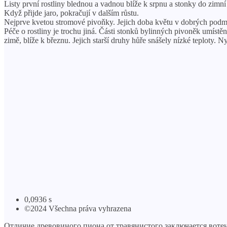
Listy první rostliny blednou a vadnou blíže k srpnu a stonky do zimní
Když přijde jaro, pokračují v dalším růstu.
Nejprve kvetou stromové pivoňky. Jejich doba květu v dobrých podmí
Péče o rostliny je trochu jiná. Části stonků bylinných pivoněk umís
zimě, blíže k březnu. Jejich starší druhy hůře snášely nízké teploty. 
0,0936 s
©2024 Všechna práva vyhrazena
Отличие древовиного пиона от травянистого заключается вотен д х х