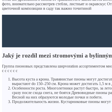
фото, внимательно рассмотрев стебли, листньят и окравскус О
цветочной композиции в саду так важно точитиной
Jaký je rozdíl mezi stromovými a bylinný
Группа пионовых представлена ​​ширvoration ассортиментом многолетних с
с с с с с с
Высота куста a крона. Травянистые пионы могут достигат
вырастают do 150–250 см. Крона может достигать 1,5 м в
Особенности роста. Многолетники растут быстро, за лет
сразу после схода снега, не боятся Древовидные пионы ра
Весной на них образуются молодые почки и побеги.
Продолжительность жизни. Кустарниковые пионы могут рас