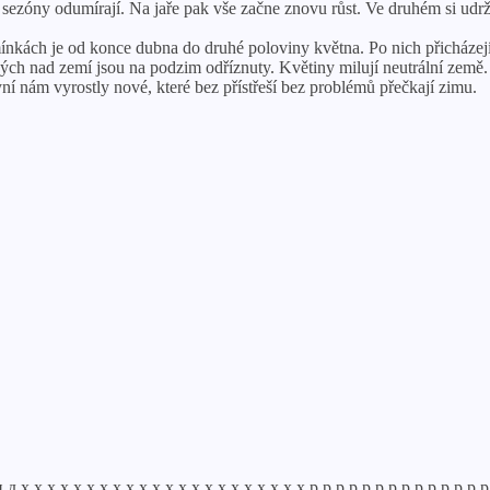
 sezóny odumírají. Na jaře pak vše začne znovu růst. Ve druhém si udrž
nkách je od konce dubna do druhé poloviny května. Po nich přicházejí 
těných nad zemí jsou na podzim odříznuty. Květiny milují neutrální ze
Nyní nám vyrostly nové, které bez přístřeší bez problémů přečkají zimu.
 х х х х х х х х х х х х х х х х х х х х р р р р р р р р р р р р р 