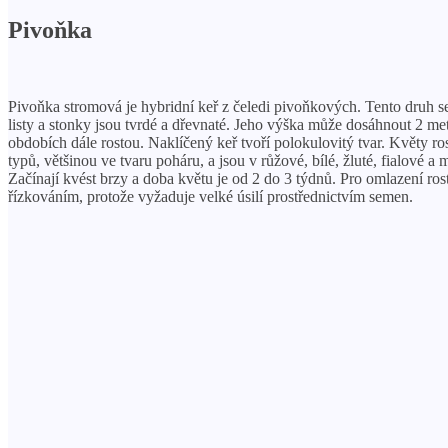
Pivoňka
Pivoňka stromová je hybridní keř z čeledi pivoňkových. Tento druh se 
listy a stonky jsou tvrdé a dřevnaté. Jeho výška může dosáhnout 2 me
obdobích dále rostou. Naklíčený keř tvoří polokulovitý tvar. Květy r
typů, většinou ve tvaru poháru, a jsou v růžové, bílé, žluté, fialov
Začínají kvést brzy a doba květu je od 2 do 3 týdnů. Pro omlazení ros
řízkováním, protože vyžaduje velké úsilí prostřednictvím semen.