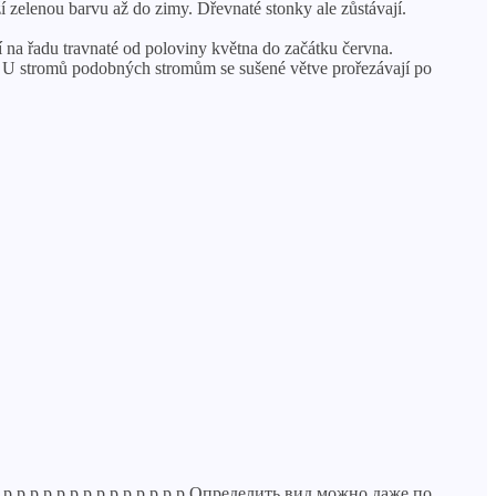
í zelenou barvu až do zimy. Dřevnaté stonky ale zůstávají.
na řadu travnaté od poloviny května do začátku června.
mě. U stromů podobných stromům se sušené větve prořezávají po
р р р р р р р р р р р р р р р Определить вид можно даже по