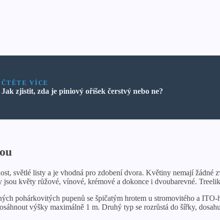
ČTĚTE VÍCE
Jak zjistit, zda je piniový oříšek čerstvý nebo ne?
kou
st, světlé listy a je vhodná pro zdobení dvora. Květiny nemají žádné zvl
jsou květy růžové, vínové, krémové a dokonce i dvoubarevné. Treelike 
adných pohárkovitých pupenů se špičatým hrotem u stromovitého a ITO-
e dosáhnout výšky maximálně 1 m. Druhý typ se rozrůstá do šířky, dosah