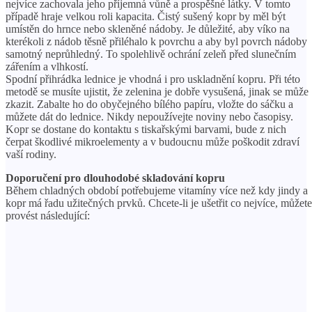
nejvíce zachovala jeho příjemná vůně a prospěšné látky. V tomto
případě hraje velkou roli kapacita. Čistý sušený kopr by měl být
umístěn do hrnce nebo skleněné nádoby. Je důležité, aby víko na
kterékoli z nádob těsně přiléhalo k povrchu a aby byl povrch nádoby
samotný neprůhledný. To spolehlivě ochrání zeleň před slunečním
zářením a vlhkostí.
Spodní přihrádka lednice je vhodná i pro uskladnění kopru. Při této
metodě se musíte ujistit, že zelenina je dobře vysušená, jinak se může
zkazit. Zabalte ho do obyčejného bílého papíru, vložte do sáčku a
můžete dát do lednice. Nikdy nepoužívejte noviny nebo časopisy.
Kopr se dostane do kontaktu s tiskařskými barvami, bude z nich
čerpat škodlivé mikroelementy a v budoucnu může poškodit zdraví
vaší rodiny.
Doporučení pro dlouhodobé skladování kopru
Během chladných období potřebujeme vitamíny více než kdy jindy a
kopr má řadu užitečných prvků. Chcete-li je ušetřit co nejvíce, můžete
provést následující: