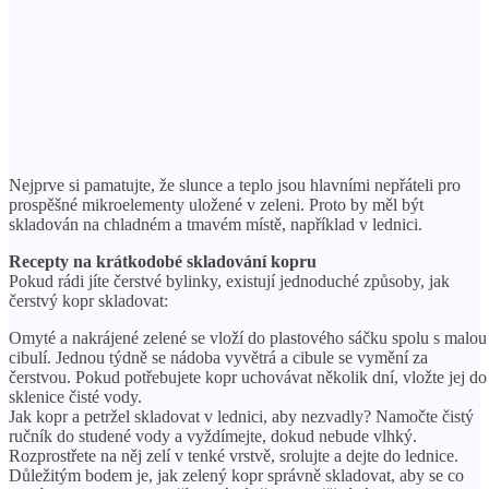
Nejprve si pamatujte, že slunce a teplo jsou hlavními nepřáteli pro
prospěšné mikroelementy uložené v zeleni. Proto by měl být
skladován na chladném a tmavém místě, například v lednici.
Recepty na krátkodobé skladování kopru
Pokud rádi jíte čerstvé bylinky, existují jednoduché způsoby, jak
čerstvý kopr skladovat:
Omyté a nakrájené zelené se vloží do plastového sáčku spolu s malou
cibulí. Jednou týdně se nádoba vyvětrá a cibule se vymění za
čerstvou. Pokud potřebujete kopr uchovávat několik dní, vložte jej do
sklenice čisté vody.
Jak kopr a petržel skladovat v lednici, aby nezvadly? Namočte čistý
ručník do studené vody a vyždímejte, dokud nebude vlhký.
Rozprostřete na něj zelí v tenké vrstvě, srolujte a dejte do lednice.
Důležitým bodem je, jak zelený kopr správně skladovat, aby se co