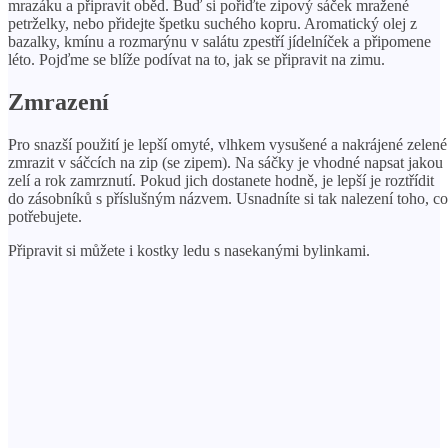
mrazáku a připravit oběd. Buď si pořiďte zipový sáček mražené
petrželky, nebo přidejte špetku suchého kopru. Aromatický olej z
bazalky, kmínu a rozmarýnu v salátu zpestří jídelníček a připomene
léto. Pojďme se blíže podívat na to, jak se připravit na zimu.
Zmrazení
Pro snazší použití je lepší omyté, vlhkem vysušené a nakrájené zelené
zmrazit v sáčcích na zip (se zipem). Na sáčky je vhodné napsat jakou
zelí a rok zamrznutí. Pokud jich dostanete hodně, je lepší je roztřídit
do zásobníků s příslušným názvem. Usnadníte si tak nalezení toho, co
potřebujete.
Připravit si můžete i kostky ledu s nasekanými bylinkami.