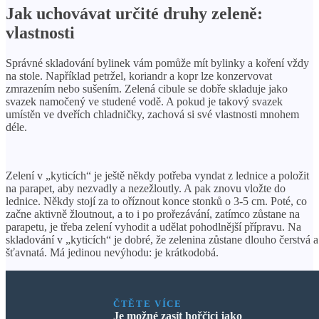
Jak uchovávat určité druhy zeleně:
vlastnosti
Správné skladování bylinek vám pomůže mít bylinky a koření vždy
na stole. Například petržel, koriandr a kopr lze konzervovat
zmrazením nebo sušením. Zelená cibule se dobře skladuje jako
svazek namočený ve studené vodě. A pokud je takový svazek
umístěn ve dveřích chladničky, zachová si své vlastnosti mnohem
déle.
Zelení v „kyticích“ je ještě někdy potřeba vyndat z lednice a položit
na parapet, aby nezvadly a nezežloutly. A pak znovu vložte do
lednice. Někdy stojí za to oříznout konce stonků o 3-5 cm. Poté, co
začne aktivně žloutnout, a to i po prořezávání, zatímco zůstane na
parapetu, je třeba zelení vyhodit a udělat pohodlnější přípravu. Na
skladování v „kyticích“ je dobré, že zelenina zůstane dlouho čerstvá a
šťavnatá. Má jedinou nevýhodu: je krátkodobá.
ČTĚTE VÍCE
Je možné zasít hořčici jako