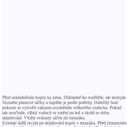
Před uskladněním kopru na zimu. Důkladně ho roztřiďte, ale nemyjte.
Vezměte plastové sáčky a naplňte je podle potřeby. Důležitý bod:
pokuste se vytvořit vakuum uvolněním veškerého vzduchu. Pokud
tak neučiníte, vlhký vzduch se změní na led a zkrátí se doba
skladování. Vložte svázaný sáček do mrazáku.
Existuje další recept na skladování kopru v mrazáku. Před zmrazením