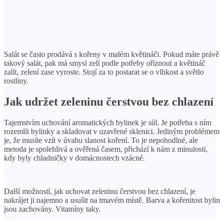
Salát se často prodává s kořeny v malém květináči. Pokud máte právě
takový salát, pak má smysl zelí podle potřeby oříznout a květináč
zalít, zelení zase vyroste. Stojí za to postarat se o vlhkost a světlo
rostliny.
Jak udržet zeleninu čerstvou bez chlazení
Tajemstvím uchování aromatických bylinek je sůl. Je potřeba s ním
rozemlít bylinky a skladovat v uzavřené sklenici. Jediným problémem
je, že musíte vzít v úvahu slanost koření. To je nepohodlné, ale
metoda je spolehlivá a ověřená časem, přichází k nám z minulosti,
kdy byly chladničky v domácnostech vzácné.
Další možností, jak uchovat zeleninu čerstvou bez chlazení, je
nakrájet ji najemno a usušit na tmavém místě. Barva a kořenitost bylin
jsou zachovány. Vitamíny taky.