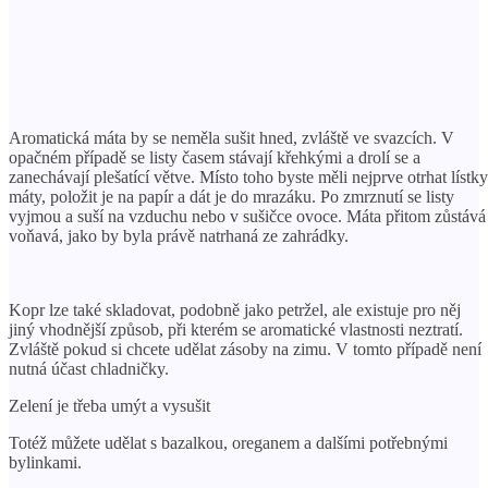
Aromatická máta by se neměla sušit hned, zvláště ve svazcích. V
opačném případě se listy časem stávají křehkými a drolí se a
zanechávají plešatící větve. Místo toho byste měli nejprve otrhat lístky
máty, položit je na papír a dát je do mrazáku. Po zmrznutí se listy
vyjmou a suší na vzduchu nebo v sušičce ovoce. Máta přitom zůstává
voňavá, jako by byla právě natrhaná ze zahrádky.
Kopr lze také skladovat, podobně jako petržel, ale existuje pro něj
jiný vhodnější způsob, při kterém se aromatické vlastnosti neztratí.
Zvláště pokud si chcete udělat zásoby na zimu. V tomto případě není
nutná účast chladničky.
Zelení je třeba umýt a vysušit
Totéž můžete udělat s bazalkou, oreganem a dalšími potřebnými
bylinkami.