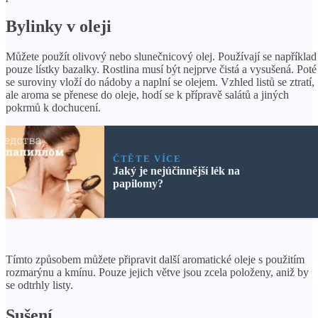
Bylinky v oleji
Můžete použít olivový nebo slunečnicový olej. Používají se například
pouze lístky bazalky. Rostlina musí být nejprve čistá a vysušená. Poté
se suroviny vloží do nádoby a naplní se olejem. Vzhled listů se ztratí,
ale aroma se přenese do oleje, hodí se k přípravě salátů a jiných
pokrmů k dochucení.
ČTĚTE VÍCE
Jaký je nejúčinnější lék na
papilomy?
Tímto způsobem můžete připravit další aromatické oleje s použitím
rozmarýnu a kmínu. Pouze jejich větve jsou zcela položeny, aniž by
se odtrhly listy.
Sušení