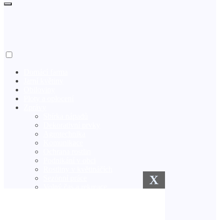
Domácí farma
Jarní květiny
Obiloviny
Ploty a oplocení
Zprávy
Sbírka nápadů
Dekorativní prvky
Agrotechnika
Komunikace
Ochrana rostlin
Podnikání v obci
Rostliny v květináčích
X
Sezónní práce
Volný čas a rekreace
Zimní zahrada
Zavlažovací systémy
Semena a sazenice