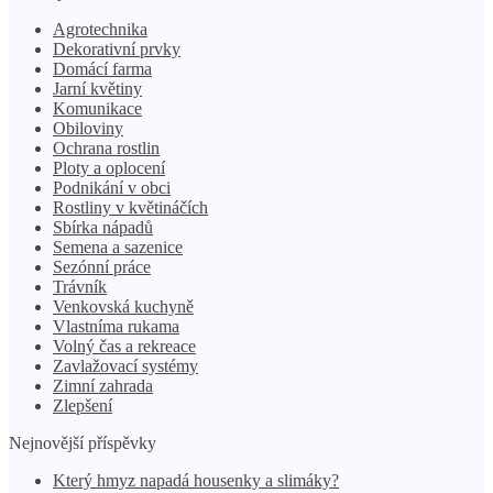
Agrotechnika
Dekorativní prvky
Domácí farma
Jarní květiny
Komunikace
Obiloviny
Ochrana rostlin
Ploty a oplocení
Podnikání v obci
Rostliny v květináčích
Sbírka nápadů
Semena a sazenice
Sezónní práce
Trávník
Venkovská kuchyně
Vlastníma rukama
Volný čas a rekreace
Zavlažovací systémy
Zimní zahrada
Zlepšení
Nejnovější příspěvky
Který hmyz napadá housenky a slimáky?