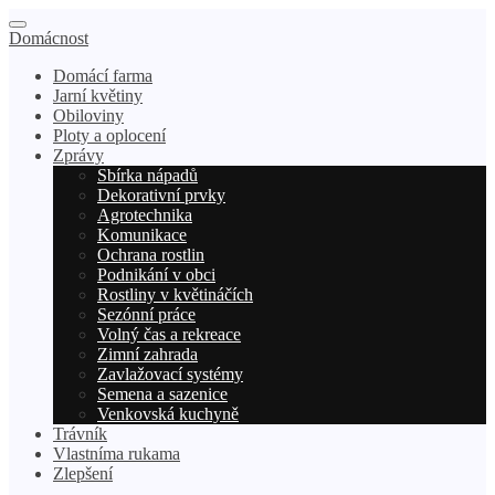
Domácnost
Domácí farma
Jarní květiny
Obiloviny
Ploty a oplocení
Zprávy
Sbírka nápadů
Dekorativní prvky
Agrotechnika
Komunikace
Ochrana rostlin
Podnikání v obci
Rostliny v květináčích
Sezónní práce
Volný čas a rekreace
Zimní zahrada
Zavlažovací systémy
Semena a sazenice
Venkovská kuchyně
Trávník
Vlastníma rukama
Zlepšení