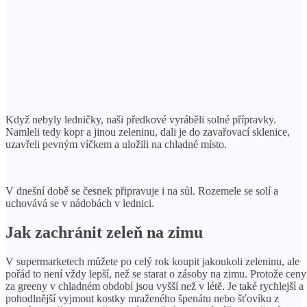
Když nebyly ledničky, naši předkové vyráběli solné přípravky.
Namleli tedy kopr a jinou zeleninu, dali je do zavařovací sklenice,
uzavřeli pevným víčkem a uložili na chladné místo.
V dnešní době se česnek připravuje i na sůl. Rozemele se solí a
uchovává se v nádobách v lednici.
Jak zachránit zeleň na zimu
V supermarketech můžete po celý rok koupit jakoukoli zeleninu, ale
pořád to není vždy lepší, než se starat o zásoby na zimu. Protože ceny
za greeny v chladném období jsou vyšší než v létě. Je také rychlejší a
pohodlnější vyjmout kostky mraženého špenátu nebo šťovíku z