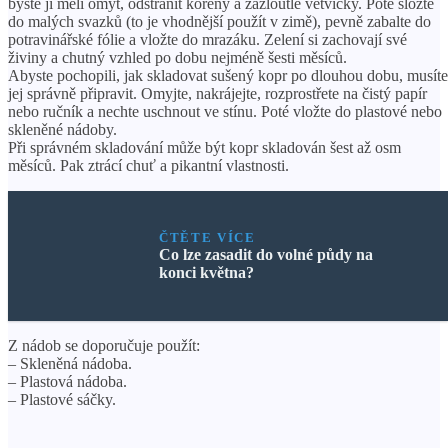
byste ji měli omýt, odstranit kořeny a zažloutlé větvičky. Poté složte
do malých svazků (to je vhodnější použít v zimě), pevně zabalte do
potravinářské fólie a vložte do mrazáku. Zelení si zachovají své
živiny a chutný vzhled po dobu nejméně šesti měsíců.
Abyste pochopili, jak skladovat sušený kopr po dlouhou dobu, musíte
jej správně připravit. Omyjte, nakrájejte, rozprostřete na čistý papír
nebo ručník a nechte uschnout ve stínu. Poté vložte do plastové nebo
skleněné nádoby.
Při správném skladování může být kopr skladován šest až osm
měsíců. Pak ztrácí chuť a pikantní vlastnosti.
ČTĚTE VÍCE
Co lze zasadit do volné půdy na
konci května?
Z nádob se doporučuje použít:
– Skleněná nádoba.
– Plastová nádoba.
– Plastové sáčky.